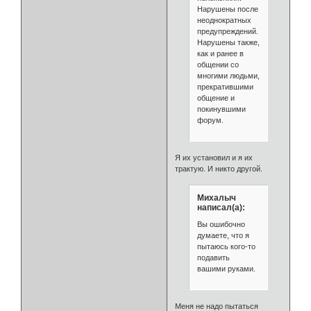
Нарушены после
неоднократных
предупреждений.
Нарушены также,
как и ранее в
общении со
многими людьми,
прекратившими
общение и
покинувшими
форум.
Я их установил и я их
трактую. И никто другой.
Михалыч
написал(а):
Вы ошибочно
думаете, что я
пытаюсь кого-то
подавить
вашими руками.
Меня не надо пытаться