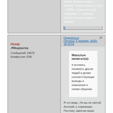
Самая лучшая защита —
Улыбка…Самая мощная сила
— ВЕРА…Самая лучшая
поддержка — Надежда…
Самый лучший подарок —
Любовь.
0
Поделиться
37
Пятница, 5 декабря, 2025г.
Назар
16:19:53
☭Модератор
Сообщений:
24676
Михалыч
Конфессия:
ЕХБ
написал(а):
я пытаюсь
понимать других
людей и делаю
соответствующие
выводы и
изменения в
своём общении.
Я это вижу...Но вы не святой
Антоний, к сожалению.
Поэтому замечая ваши