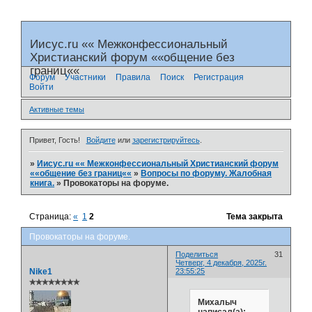
Иисус.ru «« Межконфессиональный
Христианский форум ««общение без
границ««
Форум
Участники
Правила
Поиск
Регистрация
Войти
Активные темы
Привет, Гость!
Войдите
или
зарегистрируйтесь
.
»
Иисус.ru «« Межконфессиональный Христианский форум
««общение без границ««
»
Вопросы по форуму. Жалобная
книга.
»
Провокаторы на форуме.
Страница:
«
1
2
Тема закрыта
Провокаторы на форуме.
Поделиться
31
Четверг, 4 декабря, 2025г.
Nike1
23:55:25
✯✯✯✯✯✯✯✯
Михалыч
написал(а):