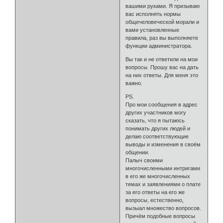
вашими руками. Я призываю
вас исполнять нормы
общечеловеческой морали и
вами установленные
правила, раз вы выполняете
функции администратора.
Вы так и не ответили на мои
вопросы. Прошу вас на дать
на них ответы. Для меня это
важно.
PS.
Про мои сообщения в адрес
других участников могу
сказать, что я пытаюсь
понимать других людей и
делаю соответствующие
выводы и изменения в своём
общении.
Палыч своими
многочисленными интригами
в его же многочисленных
темах и заявлениями о плате
за его ответы на его же
вопросы, естественно,
вызыал множество вопросов.
Причём подобные вопросы