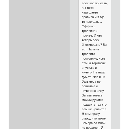
всех косяки есть,
вы тоже
нарушаете
правила и я где
то нарушаю...
Оффтоп,
троллинг и
прочее. И что
теперь всех
блокировать? Вы
вот Палыча
троллите
постоянно, я же
это на тормозах
спускаю и
ничего. Не надо
думать что я ни
бельмеса не
понимаю и
ничего не вижу.
Вы пытаетесь
моими руками
подавить тех кто
вам не нравится.
Я вам сразу
скажу, что такие
номера со мной
не проходят. Я