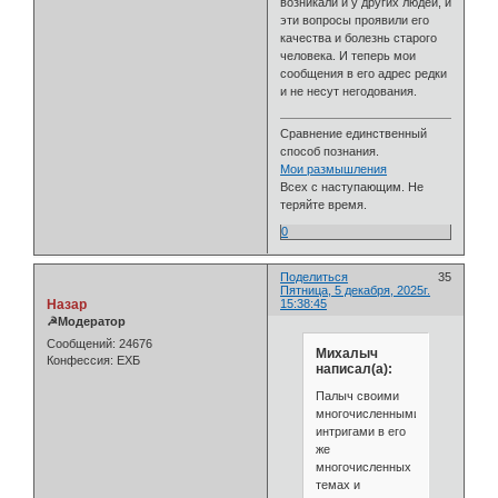
возникали и у других людей, и
эти вопросы проявили его
качества и болезнь старого
человека. И теперь мои
сообщения в его адрес редки
и не несут негодования.
Сравнение единственный
способ познания.
Мои размышления
Всех с наступающим. Не
теряйте время.
0
Поделиться
35
Пятница, 5 декабря, 2025г.
Назар
15:38:45
☭Модератор
Сообщений:
24676
Михалыч
Конфессия:
ЕХБ
написал(а):
Палыч своими
многочисленными
интригами в его
же
многочисленных
темах и