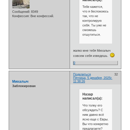
Тебе кажется,
что я беспокоюсь
Сообщений:
8349
так, что не
Конфессия:
Вне конфессий.
контролирую
себя. Ты уже не
сможешь
отшутиться.
жалко мне тебя Михалыч
совсем себя изведешь.
0
Поделиться
32
Пятница, 5 декабря, 2025г.
Михалыч
11:38:26
Заблокирован
Назар
написал(а):
Что толку его
обсуждать? С
ним давно всё
ясно еще с Евры.
Вы что конкретно
предлагаете?