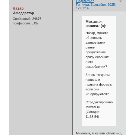
Поделиться
33
Пятница, 5 декабря, 2025г.
Назар
12:01:14
☭Модератор
Сообщений:
24676
Михалыч
Конфессия:
ЕХБ
написал(а):
Назар, можете
объяснить
данное вами
ранее
предложение
сразу сообщать
о его
оскорблении?
Зачем тогда вы
написали
правила форума,
если они
игнорируются?
Отредактировано
Михалыч
(Сегодня
11:38:54)
Михалыч, я же вам объяснил,