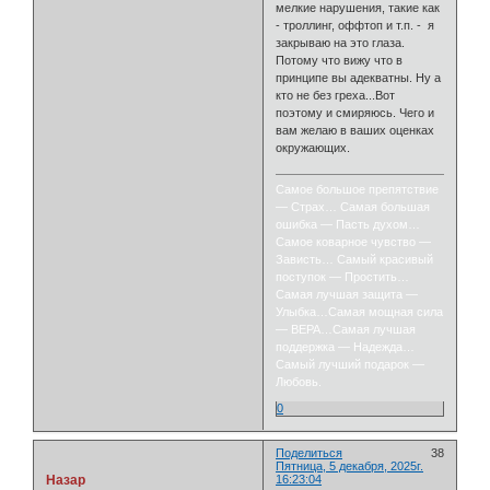
мелкие нарушения, такие как
- троллинг, оффтоп и т.п. - я
закрываю на это глаза.
Потому что вижу что в
принципе вы адекватны. Ну а
кто не без греха...Вот
поэтому и смиряюсь. Чего и
вам желаю в ваших оценках
окружающих.
Самое большое препятствие
— Страх… Самая большая
ошибка — Пасть духом…
Самое коварное чувство —
Зависть… Самый красивый
поступок — Простить…
Самая лучшая защита —
Улыбка…Самая мощная сила
— ВЕРА…Самая лучшая
поддержка — Надежда…
Самый лучший подарок —
Любовь.
0
Поделиться
38
Пятница, 5 декабря, 2025г.
Назар
16:23:04