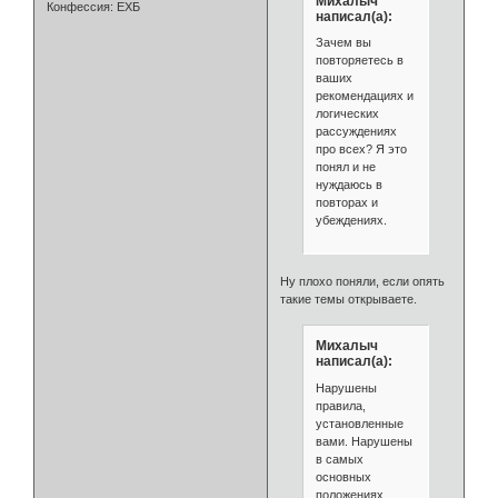
Михалыч
Конфессия:
ЕХБ
написал(а):
Зачем вы
повторяетесь в
ваших
рекомендациях и
логических
рассуждениях
про всех? Я это
понял и не
нуждаюсь в
повторах и
убеждениях.
Ну плохо поняли, если опять
такие темы открываете.
Михалыч
написал(а):
Нарушены
правила,
установленные
вами. Нарушены
в самых
основных
положениях.