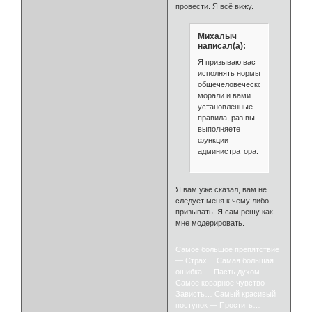
провести. Я всё вижу.
Михалыч
написал(а):
Я призываю вас
исполнять нормы
общечеловеческой
морали и вами
установленные
правила, раз вы
выполняете
функции
администратора.
Я вам уже сказал, вам не
следует меня к чему либо
призывать. Я сам решу как
мне модерировать.
Самое большое препятствие
— Страх… Самая большая
ошибка — Пасть духом…
Самое коварное чувство —
Зависть… Самый красивый
поступок — Простить…