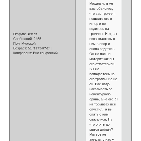
Михалыч, я же
вам объяснил,
что вас троллят,
пошлите его в
игнор и не
ведитесь на
троллинг. Нет, вы
Откуда:
Земля
ввязываетесь с
Сообщений:
2455
Пол:
Мужской
ним в спор и
Возраст:
51
[1975-07-24]
снова ведетесь.
Конфессия:
Вне конфессий.
Он же вас не
материт как вы
его отматерили.
Вы же
попадаетесь на
его троллинг а не
он. Вас надо
наказывать за
нецензурную
брань, а не его. Я
на тормазах все
спустил, а вы
опять с ним
связались. Ну
что опять до
матов дойдёт?
Мы все не
ангелы, у нас у