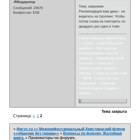
☭Модератор
Тему закрываю.
Сообщений:
24676
Рекомендации вам даны - не
Конфессия:
ЕХБ
ведитесь на троллинг. Чтобы
потом снова не повторять по
двадцать раз одно и тоже.
Самое большое препятствие
— Страх… Самая большая
ошибка — Пасть духом…
Самое коварное чувство —
Зависть… Самый красивый
поступок — Простить…
Самая лучшая защита —
Улыбка…Самая мощная сила
— ВЕРА…Самая лучшая
поддержка — Надежда…
Самый лучший подарок —
Любовь.
0
Тема закрыта
Страница:
«
1
2
»
Иисус.ru «« Межконфессиональный Христианский форум
««общение без границ««
»
Вопросы по форуму. Жалобная
книга.
»
Провокаторы на форуме.