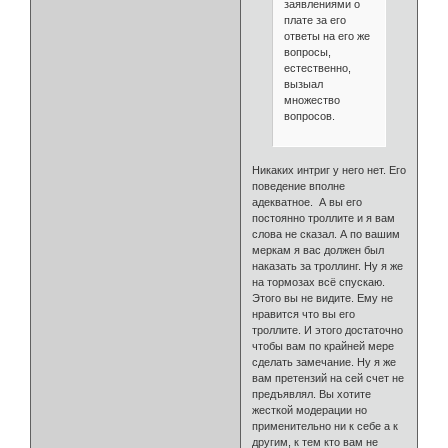
заявлениями о
плате за его
ответы на его же
вопросы,
естественно,
вызыал
множество
вопросов.
Никаких интриг у него нет. Его
поведение вполне
адекватное. А вы его
постоянно троллите и я вам
слова не сказал. А по вашим
меркам я вас должен был
наказать за троллинг. Ну я же
на тормозах всё спускаю.
Этого вы не видите. Ему не
нравится что вы его
троллите. И этого достаточно
чтобы вам по крайней мере
сделать замечание. Ну я же
вам претензий на сей счет не
предъявлял. Вы хотите
жесткой модерации но
применительно ни к себе а к
другим, к тем кто вам не