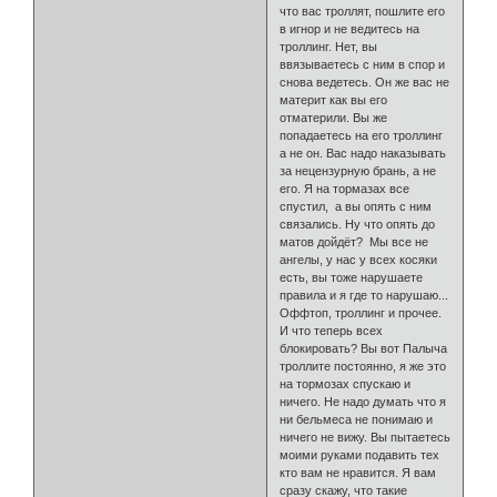
что вас троллят, пошлите его
в игнор и не ведитесь на
троллинг. Нет, вы
ввязываетесь с ним в спор и
снова ведетесь. Он же вас не
материт как вы его
отматерили. Вы же
попадаетесь на его троллинг
а не он. Вас надо наказывать
за нецензурную брань, а не
его. Я на тормазах все
спустил, а вы опять с ним
связались. Ну что опять до
матов дойдёт? Мы все не
ангелы, у нас у всех косяки
есть, вы тоже нарушаете
правила и я где то нарушаю...
Оффтоп, троллинг и прочее.
И что теперь всех
блокировать? Вы вот Палыча
троллите постоянно, я же это
на тормозах спускаю и
ничего. Не надо думать что я
ни бельмеса не понимаю и
ничего не вижу. Вы пытаетесь
моими руками подавить тех
кто вам не нравится. Я вам
сразу скажу, что такие