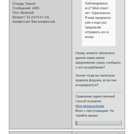
Заблокировать
Откуда:
Земля
его? Мой ответ -
Сообщений:
2455
Пол:
Мужской
нет. Однозначно.
Возраст:
51
[1975-07-24]
Я вам предлагал
Конфессия:
Вне конфессий.
уже и еще раз
предлагаю
отправить его в
игнор.
Назар, можете объяснить
данное вами ранее
предложение сразу сообщать
о его оскорблении?
Зачем тогда вы написали
правила форума, если они
игнорируются?
Сравнение единственный
способ познания.
Мои размышления
Всех с наступающим. Не
теряйте время.
0