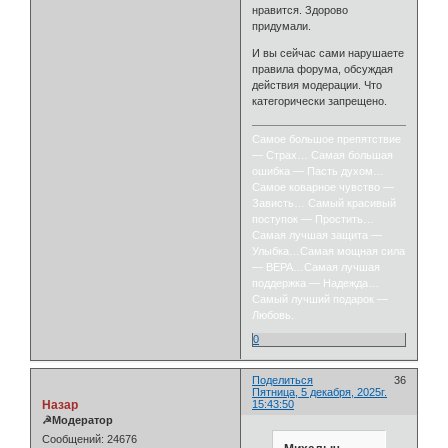
нравится. Здорово
придумали.
И вы сейчас сами нарушаете
правила форума, обсуждая
действия модерации. Что
категорически запрещено.
Самое большое препятствие
— Страх… Самая большая
ошибка — Пасть духом…
Самое коварное чувство —
Зависть… Самый красивый
поступок — Простить…
Самая лучшая защита —
Улыбка…Самая мощная сила
— ВЕРА…Самая лучшая
поддержка — Надежда…
Самый лучший подарок —
Любовь.
0
Поделиться
36
Пятница, 5 декабря, 2025г.
Назар
15:43:50
☭Модератор
Сообщений:
24676