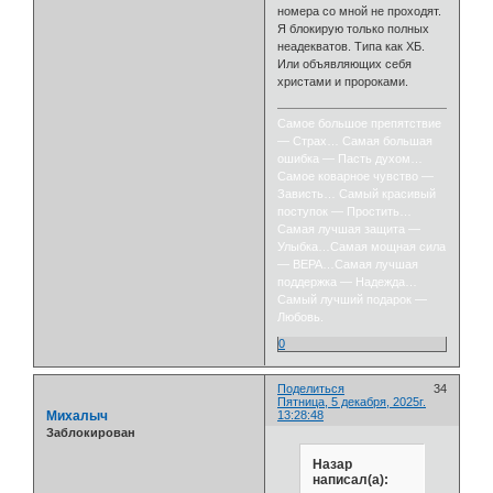
номера со мной не проходят.
Я блокирую только полных
неадекватов. Типа как ХБ.
Или объявляющих себя
христами и пророками.
Самое большое препятствие
— Страх… Самая большая
ошибка — Пасть духом…
Самое коварное чувство —
Зависть… Самый красивый
поступок — Простить…
Самая лучшая защита —
Улыбка…Самая мощная сила
— ВЕРА…Самая лучшая
поддержка — Надежда…
Самый лучший подарок —
Любовь.
0
Поделиться
34
Пятница, 5 декабря, 2025г.
Михалыч
13:28:48
Заблокирован
Назар
написал(а):