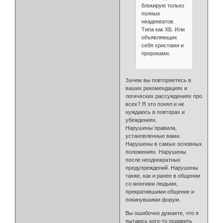
блокирую только
полных
неадекватов.
Типа как ХБ. Или
объявляющих
себя христами и
пророками.
Зачем вы повторяетесь в
ваших рекомендациях и
логических рассуждениях про
всех? Я это понял и не
нуждаюсь в повторах и
убеждениях.
Нарушены правила,
установленные вами.
Нарушены в самых основных
положениях. Нарушены
после неоднократных
предупреждений. Нарушены
также, как и ранее в общении
со многими людьми,
прекратившими общение и
покинувшими форум.
Вы ошибочно думаете, что я
пытаюсь кого-то подавить