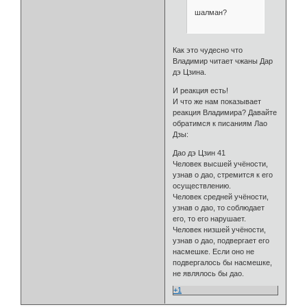
шалман?
Как это чудесно что
Владимир читает чжаны Дар
дэ Цзина.
И реакция есть!
И что же нам показывает
реакция Владимира? Давайте
обратимся к писаниям Лао
Дзы:
Дао дэ Цзин 41
Человек высшей учёности,
узнав о дао, стремится к его
осуществлению.
Человек средней учёности,
узнав о дао, то соблюдает
его, то его нарушает.
Человек низшей учёности,
узнав о дао, подвергает его
насмешке. Если оно не
подвергалось бы насмешке,
не являлось бы дао.
+1