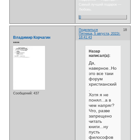
Самый лучший подарок —
Любовь.
0
Поделиться
18
Пятница, 5 августа, 2022г.
Владимир Корчагин
18:41:43
⭒⭒⭒⭒
Назар
написал(а):
Да,
наверное..Но
это все таки
форум
христианский...
.
Сообщений:
437
Хотя я не
понял...а в
чем напряг?
Что, разве
запрещено
читать
книги...ну
пусть
философов