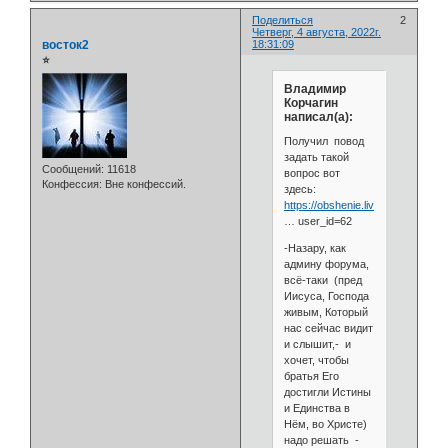
Поделиться
2
Четверг, 4 августа, 2022г.
восток2
18:31:09
⭐
Владимир
Корчагин
написал(а):
Получил повод
задать такой
Сообщений:
11618
вопрос вот
Конфессия:
Вне конфессий.
здесь:
https://obshenie.liveforums.ru/se
… user_id=62
-Назару, как
админу форума,
всё-таки (пред
Иисуса, Господа
живым, Который
нас сейчас видит
и слышит,- и
хочет, чтобы
братья Его
достигли Истины
и Единства в
Нём, во Христе)
надо решать -