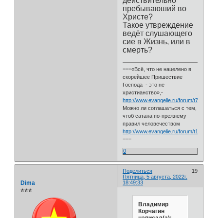
действительно
пребываюший во
Христе?
Такое утвреждение
ведёт слушающего
сие в Жизнь, или в
смерть?
===«Всё, что не нацелено в
скорейшее Пришествие
Господа - это не
христианство»,-
http://www.evangelie.ru/forum/t76139.h
Можно ли соглашаться с тем,
чтоб сатана по-прежнему
правил человечеством
http://www.evangelie.ru/forum/t111813.h
===
0
Поделиться
19
Пятница, 5 августа, 2022г.
Dima
18:49:33
⭐⭐⭐
Владимир
Корчагин
написал(а):