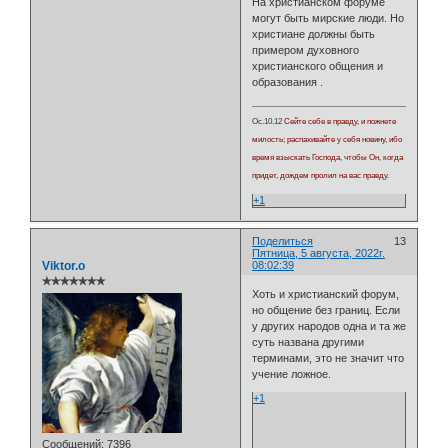
На христианском форуме
могут быть мирские люди. Но
христиане должны быть
примером духовного
христианского общения и
образования .
Ос.10.12
Сейте себе в правду, и пожнете
милость; распахивайте у себя новину, ибо
время взыскать Господа, чтобы Он, когда
придет, дождем пролил на вас правду.
+1
Поделиться
13
Пятница, 5 августа, 2022г.
Viktor.o
08:02:39
✯✯✯✯✯✯✯
Хоть и христианский форум,
но общение без границ. Если
у других народов одна и та же
суть названа другими
терминами, это не значит что
учение ложное.
+1
Сообщений:
7396