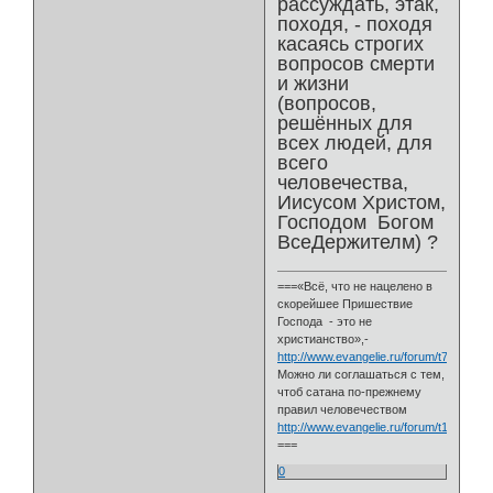
рассуждать, этак,
походя, - походя
касаясь строгих
вопросов смерти
и жизни
(вопросов,
решённых для
всех людей, для
всего
человечества,
Иисусом Христом,
Господом Богом
ВсеДержителм) ?
===«Всё, что не нацелено в
скорейшее Пришествие
Господа - это не
христианство»,-
http://www.evangelie.ru/forum/t76139.h
Можно ли соглашаться с тем,
чтоб сатана по-прежнему
правил человечеством
http://www.evangelie.ru/forum/t111813.h
===
0