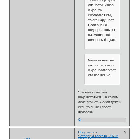
Человек средней
учёности, узнав
о дао, то
соблюдает его,
то его нарушает.
Если оно не
подвергалось бы
насмешке, не
являлось бы дао.
Человек низшей
учёности, узнав
о дао, подвергает
его насмешке.
Что толку над ним
надсмехаться. На самом
деле его нет. А если даже и
есть то он не спасёт
человека
0
Поделиться
5
Четверг, 4 августа, 2022г.