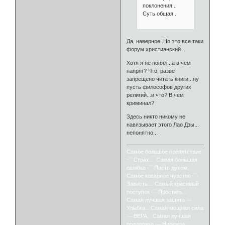
поклонения .
Суть общая .
Да, наверное..Но это все таки
форум христианский...
Хотя я не понял...а в чем
напряг? Что, разве
запрещено читать книги...ну
пусть философов других
религий...и что? В чем
криминал?
Здесь никто никому не
навязывает этого Лао Дзы...
непонятно...
Самое большое препятствие
— Страх… Самая большая
ошибка — Пасть духом…
Самое коварное чувство —
Зависть… Самый красивый
поступок — Простить…
Самая лучшая защита —
Улыбка…Самая мощная сила
— ВЕРА…Самая лучшая
поддержка — Надежда…