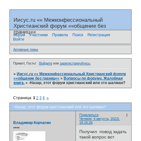
Иисус.ru «« Межконфессиональный
Христианский форум ««общение без
границ««
Форум
Участники
Правила
Поиск
Регистрация
Войти
Активные темы
Привет, Гость!
Войдите
или
зарегистрируйтесь
.
»
Иисус.ru «« Межконфессиональный Христианский форум
««общение без границ««
»
Вопросы по форуму. Жалобная
книга.
»
-Назар, этот форум христианский или это шалман?
Страница:
1
2
3
4
»
-Назар, этот форум христианский или это шалман?
Поделиться
1
Четверг, 4 августа, 2022г.
Владимир Корчагин
18:16:26
⭒⭒⭒⭒
Получил повод задать
такой вопрос вот