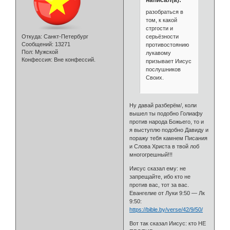
разобраться в
том, к какой
стргости и
серьёзности
Откуда:
Санкт-Петербург
Сообщений:
13271
противостоянию
Пол:
Мужской
лукавому
Конфессия:
Вне конфессий.
призывает Иисус
послушников
Своих.
Ну давай разберём/, коли
вышел ты подобно Голиафу
против народа Божьего, то и
я выступлю подобно Давиду и
поражу тебя камнем Писания
и Слова Христа в твой лоб
многогрешный!!!
Иисус сказал ему: не
запрещайте, ибо кто не
против вас, тот за вас.
Евангелие от Луки 9:50 — Лк
9:50:
https://bible.by/verse/42/9/50/
Вот так сказал Иисус: кто НЕ