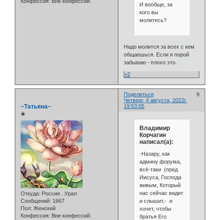
Конфессия:
Вне конфессий.
И вообще, за
кого вы
молитесь?
Надо молится за всех с кем
общаешься. Если я порой
забываю - плохо это.
+2
Поделиться
9
Четверг, 4 августа, 2022г.
~Татьяна~
19:53:05
✯
Владимир
Корчагин
написал(а):
-Назару, как
админу форума,
всё-таки (пред
Иисуса, Господа
живым, Который
нас сейчас видит
Откуда:
Россия . Урал
и слышит,- и
Сообщений:
1667
Пол:
Женский
хочет, чтобы
Конфессия:
Вне конфессий.
братья Его