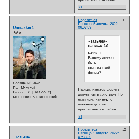
+1
Поделиться
11
Пятница, 5 августа, 2022г.
Unmasker1
06:07:59
✯✯✯
~Татьяна~
написал(а):
Каким по
Вашему должен
быть
христианский
форум?
Сообщений:
3634
Пол:
Мужской
На христианском форуме
Возраст:
45
[1981-06-12]
должны быть христиане. Но
Конфессия:
Вне конфессий
если христиан нет, то
понятное дело он
превращается в шабаш.
+1
Поделиться
12
Пятница, 5 августа, 2022г.
~Татьяна~
07:33:20