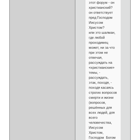
этот форум - он
христианский?
он ответствует
пред Господом
Иисусом
Христом?
или это шалман,
где любой
проходимец
может, ни за что
при этом не
отвечая,
рассуждать на
«христианские»
темы, -
рассуждать,
этак, походя, -
походя касаясь
строгих вопросов
смерти и жизни
(вопросов,
решённых для
всех людей, для
всего
человечества,
Иисусом
Христом,
Господом Богом