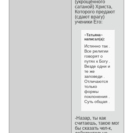
(укрощённого
сатаной) Христа,
Которого предают
(сдают врагу)
ученики Его:
~Татьяна~
написал(а):
Истинно так .
Все религии
говорят о
путях к Богу .
Везде одни и
те же
заповеди .
Отличаются
только
формы
поклонения .
Суть общая .
-Назар, ты как
считаешь, такое мог
бы сказать чел-к,