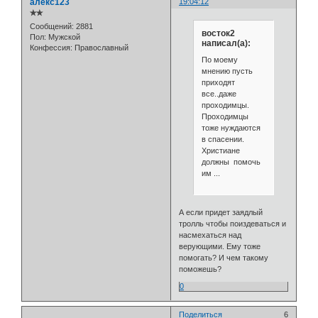
алекс123
19:04:12
✯✯
Сообщений:
2881
восток2
Пол:
Мужской
написал(а):
Конфессия:
Православный
По моему
мнению пусть
приходят
все..даже
проходимцы.
Проходимцы
тоже нуждаются
в спасении.
Христиане
должны помочь
им ...
А если придет заядлый
тролль чтобы поиздеваться и
насмехаться над
верующими. Ему тоже
помогать? И чем такому
поможешь?
0
Поделиться
6