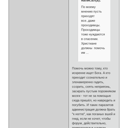
написал(а):
По моему
мнению пусть
приходят
все..даже
проходимцы.
Проходимцы
тоже нуждаются
в спасении.
Христиане
должны помочь
им ...
Помочь можно тому, кто
искренне ищет Бога. А кто
приходит сознательно и
злонамеренно гадить,
ссорить, сеять неприязнь,
засирать пустым порожняком
мозги - тот не за помощью
сюда пришёл, но навредить и
погубить. И таких паразитов
администрация должна брать
"к ногтю", как поганых вшей и
гнид, если не хочет, чтобы
форум, действительно,
превратился в шалман.