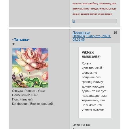
милость; распахивайте у себя новину, ибо
время взыскать Господа, чтобы Он, когда
придет, дождем пролил на вас правду.
0
Поделиться
16
Пятница, 5 августа, 2022г.
~Татьяна~
09:33:05
✯
Viktor.o
написал(а):
Хоть и
христианский
форум, но
общение без
границ. Если у
других народов
Откуда:
Россия . Урал
одна и та же суть
Сообщений:
1667
названа другими
Пол:
Женский
терминами, это
Конфессия:
Вне конфессий.
не значит что
учение ложное.
Истинно так .