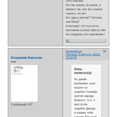
ПРОТИВ вас.
Он так сказал, не иначе, а
именно так, мог бы и иначе
сказать, но нет.
Кто здесь против? Татьяна
или Dima?
А выходит, что ты и есть
противник (сатан) Христу ибо
не следуешь его повелению !
+1
Поделиться
20
Пятница, 5 августа, 2022г.
Владимир Корчагин
19:32:53
⭒⭒⭒⭒
Dima
написал(а):
Ну давай
разберём/, коли
вышел ты
подобно Голиафу
против народа
Божьего, то и я
выступлю
Сообщений:
437
подобно Давиду
и поражу тебя
камнем Писания