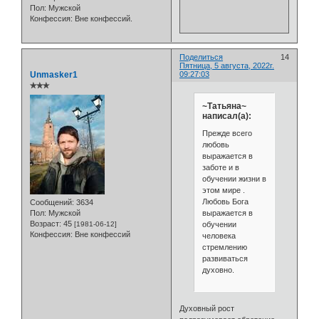
Пол:
Мужской
Конфессия:
Вне конфессий.
Поделиться
14
Пятница, 5 августа, 2022г.
Unmasker1
09:27:03
✯✯✯
~Татьяна~
написал(а):
Прежде всего
любовь
выражается в
заботе и в
обучении жизни в
этом мире .
Любовь Бога
Сообщений:
3634
выражается в
Пол:
Мужской
Возраст:
45
обучении
[1981-06-12]
Конфессия:
Вне конфессий
человека
стремлению
развиваться
духовно.
Духовный рост