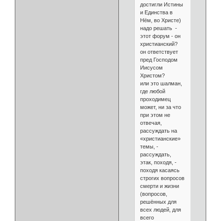
достигли Истины
и Единства в
Нём, во Христе)
надо решать -
этот форум - он
христианский?
он ответствует
пред Господом
Иисусом
Христом?
или это шалман,
где любой
проходимец
может, ни за что
при этом не
отвечая,
рассуждать на
«христианские»
темы, -
рассуждать,
этак, походя, -
походя касаясь
строгих вопросов
смерти и жизни
(вопросов,
решённых для
всех людей, для
всего