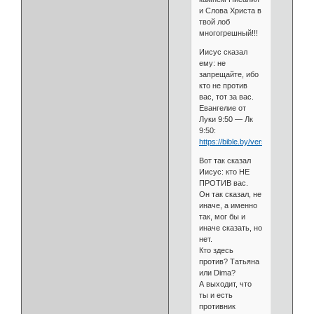
и Слова Христа в
твой лоб
многогрешный!!!
Иисус сказал
ему: не
запрещайте, ибо
кто не против
вас, тот за вас.
Евангелие от
Луки 9:50 — Лк
9:50:
https://bible.by/verse/42/9/50/
Вот так сказал
Иисус: кто НЕ
ПРОТИВ вас.
Он так сказал, не
иначе, а именно
так, мог бы и
иначе сказать, но
нет.
Кто здесь
против? Татьяна
или Dima?
А выходит, что
ты и есть
противник