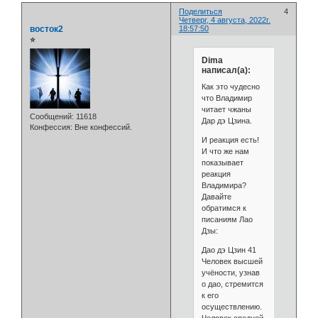
Поделиться
4
Четверг, 4 августа, 2022г.
восток2
18:57:50
⭐
Dima
написал(а):
Как это чудесно
что Владимир
читает чжаны
Сообщений:
11618
Дар дэ Цзина.
Конфессия:
Вне конфессий.
И реакция есть!
И что же нам
показывает
реакция
Владимира?
Давайте
обратимся к
писаниям Лао
Дзы:
Дао дэ Цзин 41
Человек высшей
учёности, узнав
о дао, стремится
к его
осуществлению.