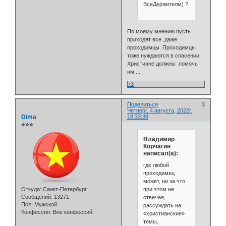
ВсеДержителм) ?
По моему мнению пусть
приходят все..даже
проходимцы. Проходимцы
тоже нуждаются в спасении.
Христиане должны помочь
им ...
+3
Поделиться
3
Четверг, 4 августа, 2022г.
Dima
18:33:38
⭐⭐⭐
Владимир
Корчагин
написал(а):
где любой
проходимец
может, ни за что
при этом не
Откуда:
Санкт-Петербург
Сообщений:
13271
отвечая,
Пол:
Мужской
рассуждать на
Конфессия:
Вне конфессий.
«христианские»
темы,