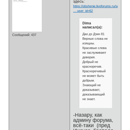
здесь:
https://obshenie.liveforums.ru/search.p
… user_id=62
Dima
написал(а):
Дао дэ Дзин 81
Сообщений:
437
Верные слова не
изящны.
Красивые слова
не заслуживают
доверия.
Добрый не
красноречив.
Красноречивый
не может быть
добрым.
Знающий не
доказывает,
доказывающий
не знает.
-Назару, как
админу форума,
всё-таки (пред