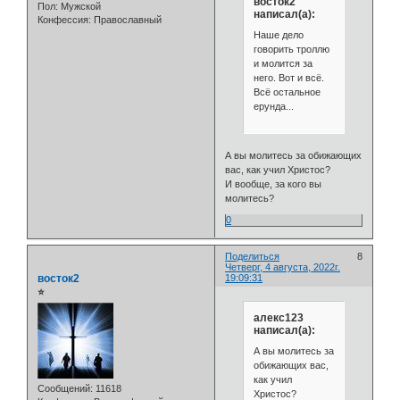
восток2
Пол:
Мужской
написал(а):
Конфессия:
Православный
Наше дело
говорить троллю
и молится за
него. Вот и всё.
Всё остальное
ерунда...
А вы молитесь за обижающих
вас, как учил Христос?
И вообще, за кого вы
молитесь?
0
Поделиться
8
Четверг, 4 августа, 2022г.
восток2
19:09:31
⭐
алекс123
написал(а):
А вы молитесь за
обижающих вас,
как учил
Сообщений:
11618
Христос?