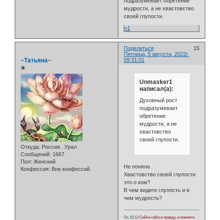
подразумевает обретение
мудрости, а не хвастовство
своей глупости.
+1
Поделиться
15
Пятница, 5 августа, 2022г.
~Татьяна~
09:31:01
✯
Unmasker1
написал(а):
Духовный рост
подразумевает
обретение
мудрости, а не
хвастовство
своей глупости.
Откуда:
Россия . Урал
Сообщений:
1667
Пол:
Женский
Не поняла .
Конфессия:
Вне конфессий.
Хвастовство своей глупости
это о ком?
В чем видите глупость и в
чем мудрость?
Ос.10.12
Сейте себе в правду, и пожнете