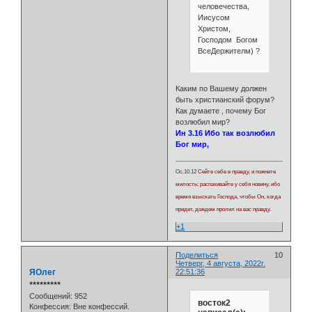
человечества,
Иисусом
Христом,
Господом Богом
ВсеДержителм) ?
Каким по Вашему должен
быть христианский форум?
Как думаете , почему Бог
возлюбил мир?
Ин 3.16 Ибо так возлюбил
Бог мир,
Ос.10.12
Сейте себе в правду, и пожнете
милость; распахивайте у себя новину, ибо
время взыскать Господа, чтобы Он, когда
придет, дождем пролил на вас правду.
+1
Поделиться
10
Четверг, 4 августа, 2022г.
ЯОлег
22:51:36
⭒⭒⭒⭒⭒⭒⭒⭒⭒
Сообщений:
952
восток2
Конфессия:
Вне конфессий.