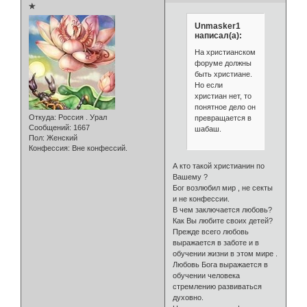
✯
Unmasker1
написал(а):
На христианском
форуме должны
быть христиане.
Но если
христиан нет, то
понятное дело он
Откуда:
Россия . Урал
превращается в
Сообщений:
1667
шабаш.
Пол:
Женский
Конфессия:
Вне конфессий.
А кто такой христианин по
Вашему ?
Бог возлюбил мир , не секты
и не конфессии.
В чем заключается любовь?
Как Вы любите своих детей?
Прежде всего любовь
выражается в заботе и в
обучении жизни в этом мире .
Любовь Бога выражается в
обучении человека
стремлению развиваться
духовно.