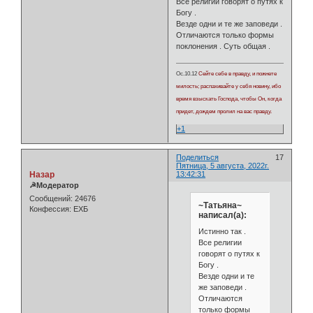
Все религии говорят о путях к
Богу .
Везде одни и те же заповеди .
Отличаются только формы
поклонения . Суть общая .
Ос.10.12
Сейте себе в правду, и пожнете
милость; распахивайте у себя новину, ибо
время взыскать Господа, чтобы Он, когда
придет, дождем пролил на вас правду.
+1
Поделиться
17
Пятница, 5 августа, 2022г.
Назар
13:42:31
☭Модератор
Сообщений:
24676
~Татьяна~
Конфессия:
ЕХБ
написал(а):
Истинно так .
Все религии
говорят о путях к
Богу .
Везде одни и те
же заповеди .
Отличаются
только формы