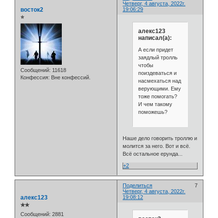
Четверг, 4 августа, 2022г.
восток2
19:06:29
⭐
алекс123
написал(а):
А если придет
заядлый тролль
чтобы
Сообщений:
11618
поиздеваться и
Конфессия:
Вне конфессий.
насмехаться над
верующими. Ему
тоже помогать?
И чем такому
поможешь?
Наше дело говорить троллю и
молится за него. Вот и всё.
Всё остальное ерунда...
+2
Поделиться
7
Четверг, 4 августа, 2022г.
алекс123
19:08:12
✯✯
Сообщений:
2881