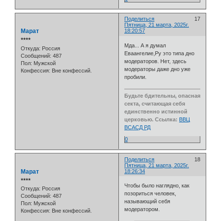
Поделиться
17
Пятница, 21 марта, 2025г.
Марат
18:20:57
⭒⭒⭒⭒
Мда... А я думал
Откуда:
Россия
Еваангелие,Ру это типа дно
Сообщений:
487
модераторов. Нет, здесь
Пол:
Мужской
модераторы даже дно уже
Конфессия:
Вне конфессий.
пробили.
Будьте бдительны, опасная
секта, считающая себя
единственно истинной
церковью. Ссылка:
ВВЦ
ВСАСД РД
0
Поделиться
18
Пятница, 21 марта, 2025г.
Марат
18:26:34
⭒⭒⭒⭒
Чтобы было наглядно, как
Откуда:
Россия
позориться человек,
Сообщений:
487
называющий себя
Пол:
Мужской
модератором.
Конфессия:
Вне конфессий.