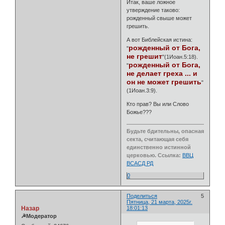
Итак, ваше ложное
утверждение таково:
рожденный свыше может
грешить.
А вот Библейская истина:
рожденный от Бога,
"
не грешит
"(1Иоан.5:18).
рожденный от Бога,
"
не делает греха ... и
он не может грешить
"
(1Иоан.3:9).
Кто прав? Вы или Слово
Божье???
Будьте бдительны, опасная
секта, считающая себя
единственно истинной
церковью. Ссылка:
ВВЦ
ВСАСД РД
0
Поделиться
5
Пятница, 21 марта, 2025г.
Назар
18:01:13
☭Модератор