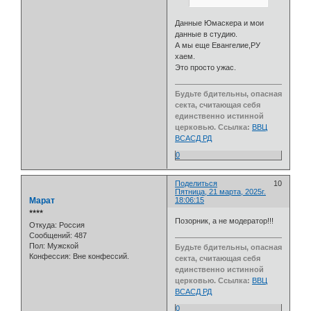
Данные Юмаскера и мои
данные в студию.
А мы еще Евангелие,РУ
хаем.
Это просто ужас.
Будьте бдительны, опасная
секта, считающая себя
единственно истинной
церковью. Ссылка:
ВВЦ
ВСАСД РД
0
Поделиться
10
Пятница, 21 марта, 2025г.
Марат
18:06:15
⭒⭒⭒⭒
Позорник, а не модератор!!!
Откуда:
Россия
Сообщений:
487
Пол:
Мужской
Будьте бдительны, опасная
Конфессия:
Вне конфессий.
секта, считающая себя
единственно истинной
церковью. Ссылка:
ВВЦ
ВСАСД РД
0