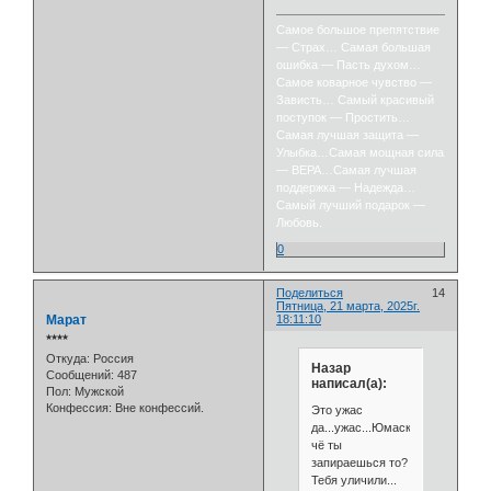
Самое большое препятствие
— Страх… Самая большая
ошибка — Пасть духом…
Самое коварное чувство —
Зависть… Самый красивый
поступок — Простить…
Самая лучшая защита —
Улыбка…Самая мощная сила
— ВЕРА…Самая лучшая
поддержка — Надежда…
Самый лучший подарок —
Любовь.
0
Поделиться
14
Пятница, 21 марта, 2025г.
Марат
18:11:10
⭒⭒⭒⭒
Откуда:
Россия
Назар
Сообщений:
487
написал(а):
Пол:
Мужской
Конфессия:
Вне конфессий.
Это ужас
да...ужас...Юмаскер,
чё ты
запираешься то?
Тебя уличили...