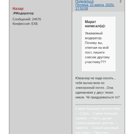
Поделиться
2
Пятница, 21 марта, 2025г.
Назар
17:53:08
☭Модератор
Сообщений:
24676
Марат
Конфессия:
ЕХБ
написал(а):
Уважаемый
модератор.
Почему вы,
отвечая на мой
пост, пишите
совсем другому
участнику???
Юмаскер не надо косить...
тебя вычислили по
электронной почте...Она
одинаковая у двух твоих
ников. Чё придуриваться то?
Самое большое препятствие
— Страх… Самая большая
ошибка — Пасть духом…
Самое коварное чувство —
Зависть… Самый красивый
поступок — Простить…