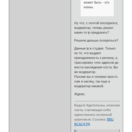
может быть - это
клоны.
Ну что, с почтой опозорился,
модератор, теперь решил
какие-то ip придумать?
Решили дальше позориться?
Данные ip в студию. Только
не те, что выдают
принадлежность к региону, а
трассировку этих адресов до
места нахождения хоста. Вы
же модератор.
Похоже вы и человек просто
хам и наглец, так еще и
модератор никакой.
Ждемс.
Будьте бдительны, опасная
секта, считающая себя
единственно истинной
церковью. Ссылка:
ВВЦ
ВСАСД РД
0