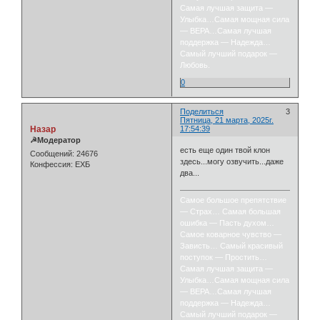
Самая лучшая защита —
Улыбка…Самая мощная сила
— ВЕРА…Самая лучшая
поддержка — Надежда…
Самый лучший подарок —
Любовь.
0
Поделиться
3
Пятница, 21 марта, 2025г.
Назар
17:54:39
☭Модератор
есть еще один твой клон
Сообщений:
24676
здесь...могу озвучить...даже
Конфессия:
ЕХБ
два...
Самое большое препятствие
— Страх… Самая большая
ошибка — Пасть духом…
Самое коварное чувство —
Зависть… Самый красивый
поступок — Простить…
Самая лучшая защита —
Улыбка…Самая мощная сила
— ВЕРА…Самая лучшая
поддержка — Надежда…
Самый лучший подарок —