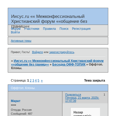
Иисус.ru «« Межконфессиональный
Христианский форум ««общение без
границ««
Форум
Участники
Правила
Поиск
Регистрация
Войти
Активные темы
Привет, Гость!
Войдите
или
зарегистрируйтесь
.
»
Иисус.ru «« Межконфессиональный Христианский форум
««общение без границ««
»
Беседка ОФФ-ТОПИК
»
Оффтоп.
Клоны.
Страница:
1
2
3
4
5
»
Тема закрыта
Оффтоп. Клоны.
Поделиться
1
Пятница, 21 марта, 2025г.
Марат
17:47:39
⭒⭒⭒⭒
Откуда:
Россия
Назар
Сообщений:
487
написал(а):