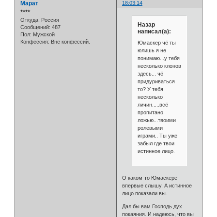
Марат
18:03:14
⭒⭒⭒⭒
Откуда:
Россия
Назар
Сообщений:
487
написал(а):
Пол:
Мужской
Конфессия:
Вне конфессий.
Юмаскер чё ты
юлишь я не
понимаю...у тебя
несколько клонов
здесь... чё
придуриваться
то? У тебя
несколько
личин.....всё
пропитано
ложью...твоими
ролевыми
играми.. Ты уже
забыл где твои
истинное лицо.
О каком-то Юмаскере
впервые слышу. А истинное
лицо показали вы.
Дал бы вам Господь дух
покаяния. И надеюсь, что вы