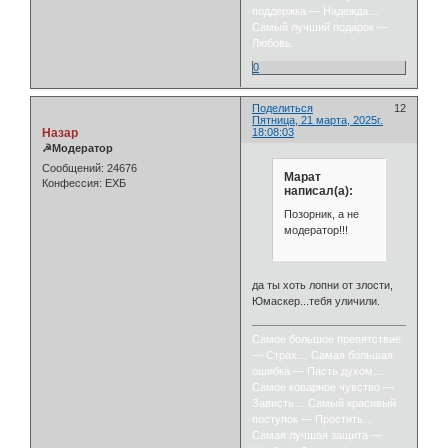
поддержка — Надежда…
Самый лучший подарок —
Любовь.
0
Поделиться
12
Пятница, 21 марта, 2025г.
Назар
18:08:03
☭Модератор
Сообщений:
24676
Марат
Конфессия:
ЕХБ
написал(а):
Позорник, а не
модератор!!!
да ты хоть лопни от злости,
Юмаскер...тебя уличили.
Самое большое препятствие
— Страх… Самая большая
ошибка — Пасть духом…
Самое коварное чувство —
Зависть… Самый красивый
поступок — Простить…
Самая лучшая защита —