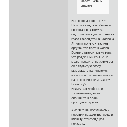
Марат....Очень
опасное.
Вы точно модератор???
На мой взгляд вы обычный
провокатор, к тому же
опустившийся до того, что за
глаза клевещете на человека.
Я понимаю, что у вас нет
аргументов против Слова
Божьего относительно того,
что рожденный свыше не
может грешить, но зачем вы
сою ядовитую злобу
вымещаете на человеке,
который всего лишь показал
ваше противоречие Слову
Божьему?
Если у вас двойные и
тройные ники, то не
обвиняйте в своих
проступках других.
А от чего вы обозлились и
перешли на хамство, ложь и
клевету стоит еще раз
показать.