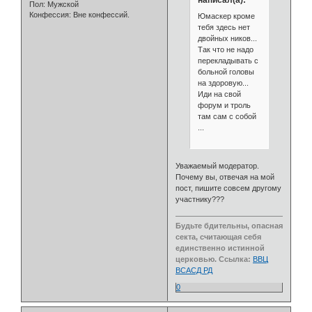
Пол:
Мужской
Конфессия:
Вне конфессий.
Юмаскер кроме
тебя здесь нет
двойных ников...
Так что не надо
перекладывать с
больной головы
на здоровую...
Иди на свой
форум и троль
там сам с собой
...
Уважаемый модератор.
Почему вы, отвечая на мой
пост, пишите совсем другому
участнику???
Будьте бдительны, опасная
секта, считающая себя
единственно истинной
церковью. Ссылка:
ВВЦ
ВСАСД РД
0