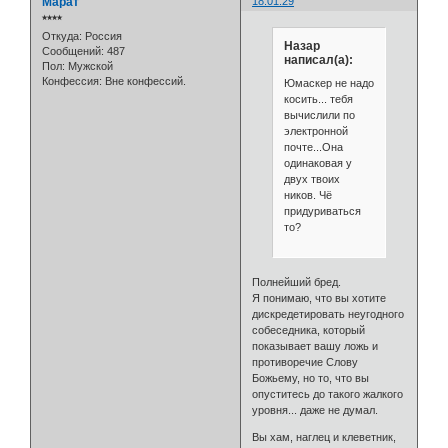
Марат
18:01:29
⭒⭒⭒⭒
Откуда:
Россия
Назар
Сообщений:
487
написал(а):
Пол:
Мужской
Конфессия:
Вне конфессий.
Юмаскер не надо
косить... тебя
вычислили по
электронной
почте...Она
одинаковая у
двух твоих
ников. Чё
придуриваться
то?
Полнейший бред.
Я понимаю, что вы хотите
дискредетировать неугодного
собеседника, который
показывает вашу ложь и
противоречие Слову
Божьему, но то, что вы
опуститесь до такого жалкого
уровня... даже не думал.
Вы хам, наглец и клеветник,