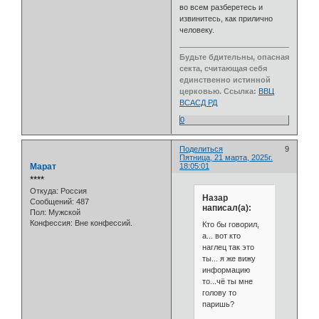
во всем разберетесь и
извинитесь, как прилично
человеку.
Будьте бдительны, опасная
секта, считающая себя
единственно истинной
церковью. Ссылка:
ВВЦ
ВСАСД РД
0
Поделиться
9
Пятница, 21 марта, 2025г.
Марат
18:05:01
⭒⭒⭒⭒
Откуда:
Россия
Назар
Сообщений:
487
написал(а):
Пол:
Мужской
Конфессия:
Вне конфессий.
Кто бы говорил,
а... вот кто
наглец так это
ты... я же вижу
информацию
то...чё ты мне
голову то
паришь?