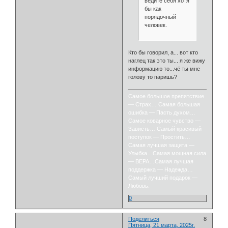
ведите себя хотя
бы как
порядочный
человек.
Кто бы говорил, а... вот кто
наглец так это ты... я же вижу
информацию то...чё ты мне
голову то паришь?
Самое большое препятствие
— Страх… Самая большая
ошибка — Пасть духом…
Самое коварное чувство —
Зависть… Самый красивый
поступок — Простить…
Самая лучшая защита —
Улыбка…Самая мощная сила
— ВЕРА…Самая лучшая
поддержка — Надежда…
Самый лучший подарок —
Любовь.
0
Поделиться
8
Пятница, 21 марта, 2025г.