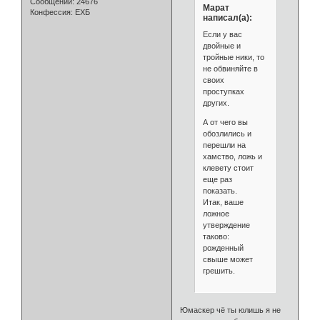
Сообщений:
24676
Марат
Конфессия:
ЕХБ
написал(а):
Если у вас
двойные и
тройные ники, то
не обвиняйте в
своих
проступках
других.
А от чего вы
обозлились и
перешли на
хамство, ложь и
клевету стоит
еще раз
показать.
Итак, ваше
ложное
утверждение
таково:
рожденный
свыше может
грешить.
Юмаскер чё ты юлишь я не