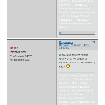
Зависть… Самый красивый
поступок — Простить…
Самая лучшая защита —
Улыбка…Самая мощная сила
— ВЕРА…Самая лучшая
поддержка — Надежда…
Самый лучший подарок —
Любовь.
0
Поделиться
21
Пятница, 21 марта, 2025г.
Назар
18:30:55
☭Модератор
Лиза Лиза это кто? жена
Сообщений:
24676
твоя? Она тут рецепты
Конфессия:
ЕХБ
писала...Или это ты кулинар у
нас?
Самое большое препятствие
— Страх… Самая большая
ошибка — Пасть духом…
Самое коварное чувство —
Зависть… Самый красивый
поступок — Простить…
Самая лучшая защита —
Улыбка…Самая мощная сила