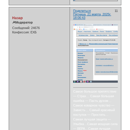
Поделиться
11
Пятница, 21 марта, 2025г.
Назар
18:06:43
☭Модератор
Сообщений:
24676
Конфессия:
ЕХБ
Самое большое препятствие
— Страх… Самая большая
ошибка — Пасть духом…
Самое коварное чувство —
Зависть… Самый красивый
поступок — Простить…
Самая лучшая защита —
Улыбка…Самая мощная сила
— ВЕРА…Самая лучшая