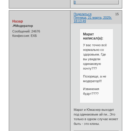
0
Поделиться
15
Пятница, 21 марта, 2025г.
Назар
18:13:49
☭Модератор
Сообщений:
24676
Марат
Конфессия:
ЕХБ
написал(а):
У вас точно всё
нормально со
здоровьем. Где
вы увидели
одинаковую
почту???
Позорище, а не
модератор!!!
Извинения
будут????
Марат и Юмаскер выходит
под одинаковым ай пи...Это
только в одном случае может
быть - это клоны.