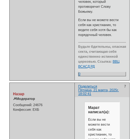
человек, который
противоречит Слову
Божьему.
Если вы не можете вести
себя как христианин, то
ведите себя хотя бы как
порядочный человек.
Будьте бдительны, опасная
секта, считающая себя
единственно истинной
церковью. Ссылка:
ВВЦ
ВСАСД РД
0
Поделиться
7
Пятница, 21 марта, 2025г.
Назар
18:02:41
☭Модератор
Сообщений:
24676
Марат
Конфессия:
ЕХБ
написал(а):
Если вы не
можете вести
себя как
христианин, то