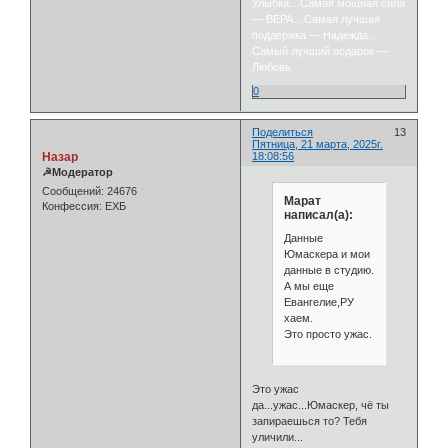
Улыбка…Самая мощная сила
— ВЕРА…Самая лучшая
поддержка — Надежда…
Самый лучший подарок —
Любовь.
0
Поделиться
13
Пятница, 21 марта, 2025г.
Назар
18:08:56
☭Модератор
Сообщений:
24676
Марат
Конфессия:
ЕХБ
написал(а):
Данные
Юмаскера и мои
данные в студию.
А мы еще
Евангелие,РУ
хаем.
Это просто ужас.
Это ужас
да...ужас...Юмаскер, чё ты
запираешься то? Тебя
уличили...