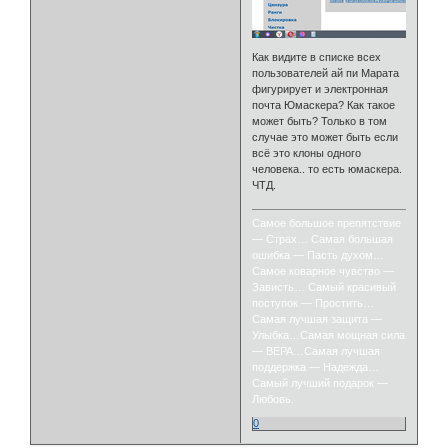
Как видите в списке всех
пользователей ай пи Марата
фигурирует и электронная
почта Юмаскера? Как такое
может быть? Только в том
случае это может быть если
всё это клоны одного
человека.. то есть юмаскера.
ЧТД.
Самое большое препятствие
— Страх… Самая большая
ошибка — Пасть духом…
Самое коварное чувство —
Зависть… Самый красивый
поступок — Простить…
Самая лучшая защита —
Улыбка…Самая мощная сила
— ВЕРА…Самая лучшая
поддержка — Надежда…
Самый лучший подарок —
Любовь.
0