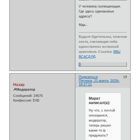
У человека галлюцинации.
Где здесь одинаковые
адреса?
Мда...
Будьте бдительны, опасная
секта, считающая себя
единственно истинной
церковью. Ссылка:
ВВЦ
ВСАСД РД
0
Поделиться
19
Пятница, 21 марта, 2025г.
Назар
18:27:21
☭Модератор
Сообщений:
24676
Марат
Конфессия:
ЕХБ
написал(а):
Ну что, с почтой
опозорился,
модератор,
теперь решил
какие-то ip
придумать?