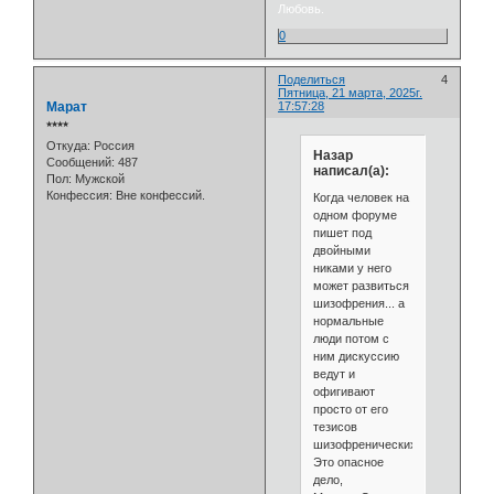
Любовь.
0
Поделиться
4
Пятница, 21 марта, 2025г.
Марат
17:57:28
⭒⭒⭒⭒
Откуда:
Россия
Назар
Сообщений:
487
написал(а):
Пол:
Мужской
Конфессия:
Вне конфессий.
Когда человек на
одном форуме
пишет под
двойными
никами у него
может развиться
шизофрения... а
нормальные
люди потом с
ним дискуссию
ведут и
офигивают
просто от его
тезисов
шизофренических....
Это опасное
дело,