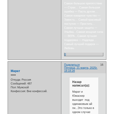
Самое большое препятствие
— Страх… Самая большая
ошибка — Пасть духом…
Самое коварное чувство —
Зависть… Самый красивый
поступок — Простить…
Самая лучшая защита —
Улыбка…Самая мощная сила
— ВЕРА…Самая лучшая
поддержка — Надежда…
Самый лучший подарок —
Любовь.
0
Поделиться
16
Пятница, 21 марта, 2025г.
Марат
18:18:28
⭒⭒⭒⭒
Откуда:
Россия
Назар
Сообщений:
487
написал(а):
Пол:
Мужской
Конфессия:
Вне конфессий.
Марат и
Юмаскер
выходит под
одинаковым ай
пи...Это только в
одном случае