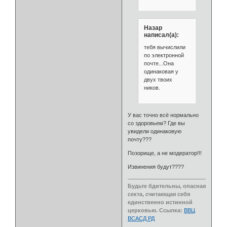
Назар
написал(а):
тебя вычислили
по электронной
почте...Она
одинаковая у
двух твоих
ников.
У вас точно всё нормально
со здоровьем? Где вы
увидели одинаковую
почту???
Позорище, а не модератор!!!
Извинения будут????
Будьте бдительны, опасная
секта, считающая себя
единственно истинной
церковью. Ссылка:
ВВЦ
ВСАСД РД