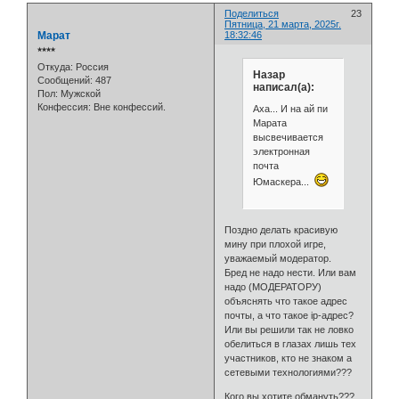
Поделиться
23
Пятница, 21 марта, 2025г.
Марат
18:32:46
⭒⭒⭒⭒
Откуда:
Россия
Назар
Сообщений:
487
написал(а):
Пол:
Мужской
Конфессия:
Вне конфессий.
Аха... И на ай пи
Марата
высвечивается
электронная
почта
Юмаскера...
Поздно делать красивую
мину при плохой игре,
уважаемый модератор.
Бред не надо нести. Или вам
надо (МОДЕРАТОРУ)
объяснять что такое адрес
почты, а что такое ip-адрес?
Или вы решили так не ловко
обелиться в глазах лишь тех
участников, кто не знаком а
сетевыми технологиями???
Кого вы хотите обмануть???