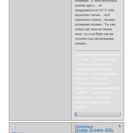
понимаю...у тебя несколько
клонов здесь... чё
придуриваться то? У тебя
несколько личин.....всё
пропитано ложью...твоими
ролевыми играми.. Ты уже
забыл где твои истинное
лицо. ты и на Евре так же
троллил под несколькими
никами..
Самое большое препятствие
— Страх… Самая большая
ошибка — Пасть духом…
Самое коварное чувство —
Зависть… Самый красивый
поступок — Простить…
Самая лучшая защита —
Улыбка…Самая мощная сила
— ВЕРА…Самая лучшая
поддержка — Надежда…
Самый лучший подарок —
Любовь.
0
Поделиться
6
Пятница, 21 марта, 2025г.