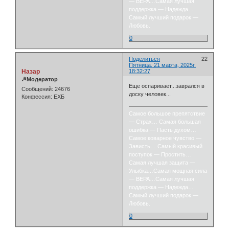
— ВЕРА…Самая лучшая
поддержка — Надежда…
Самый лучший подарок —
Любовь.
0
Поделиться
22
Пятница, 21 марта, 2025г.
Назар
18:32:27
☭Модератор
Еще оспаривает...заврался в
Сообщений:
24676
доску человек...
Конфессия:
ЕХБ
Самое большое препятствие
— Страх… Самая большая
ошибка — Пасть духом…
Самое коварное чувство —
Зависть… Самый красивый
поступок — Простить…
Самая лучшая защита —
Улыбка…Самая мощная сила
— ВЕРА…Самая лучшая
поддержка — Надежда…
Самый лучший подарок —
Любовь.
0