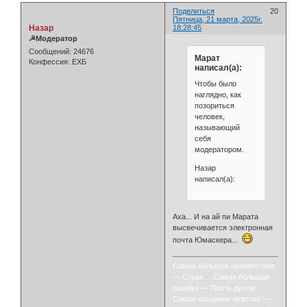
Поделиться
20
Пятница, 21 марта, 2025г.
Назар
18:28:45
☭Модератор
Сообщений:
24676
Марат
Конфессия:
ЕХБ
написал(а):
Чтобы было
наглядно, как
позориться
человек,
называющий
себя
модератором.
Назар
написал(а):
Аха... И на ай пи Марата
высвечивается электронная
почта Юмаскера...
Самое большое препятствие
— Страх… Самая большая
ошибка — Пасть духом…
Самое коварное чувство —