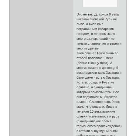
Это не так. До конца 9 века
никакой Киевской Руси не
было, а Киев был
пограничным хазарским
городом, в котором жило
много разных наций - не
только славяне, но и евреи и
многие другие.
Киев отошёл Руси лишь во
второй половине 9 века
(ближе к концу века). А
многие славяне до конца 9
века платили дань Хазарии и
были даже частью Хазарии.
Кстати, создали Русь не
славяне, а скандинавы,
которым помогли готы. Все
они подчинили множество
славян. Славяне весь 9 век
мало, что решали. Лишь в
течение 10 века влияние
славян усиливалось и русь
(скандинавское племя
германского происхождения)
с готами вынуждены были
войти в союз с лидерами