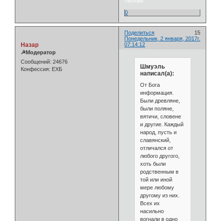
Любовь.
0
Поделиться
15
Понедельник, 2 января, 2017г.
Назар
07:14:12
☭Модератор
Сообщений:
24676
Шмуэль
Конфессия:
ЕХБ
написал(а):
От Бога
информация.
Были древляне,
были поляне,
вятичи, словене
и другие. Каждый
народ, пусть и
славянский,
отличался от
любого другого,
хоть были
родственным в
той или иной
мере любому
другому из них.
Всех их
насильно
вогнали в одно