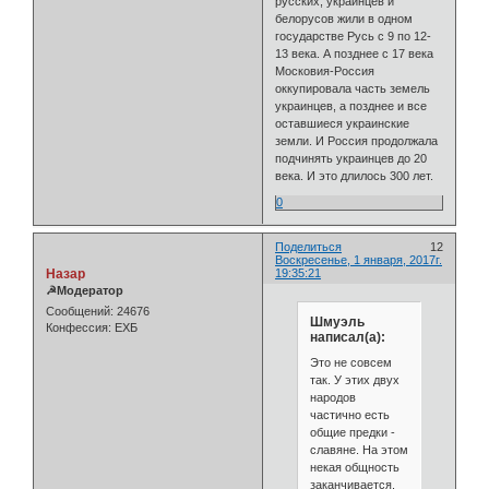
русских, украинцев и
белорусов жили в одном
государстве Русь с 9 по 12-
13 века. А позднее с 17 века
Московия-Россия
оккупировала часть земель
украинцев, а позднее и все
оставшиеся украинские
земли. И Россия продолжала
подчинять украинцев до 20
века. И это длилось 300 лет.
0
Поделиться
12
Воскресенье, 1 января, 2017г.
Назар
19:35:21
☭Модератор
Сообщений:
24676
Шмуэль
Конфессия:
ЕХБ
написал(а):
Это не совсем
так. У этих двух
народов
частично есть
общие предки -
славяне. На этом
некая общность
заканчивается.