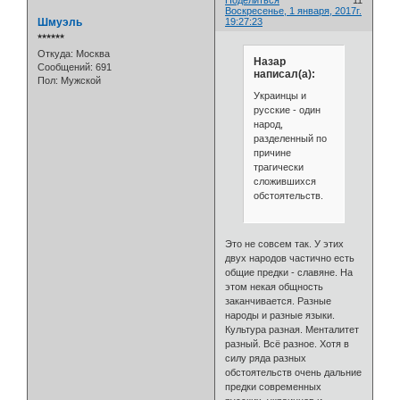
Поделиться
11
Воскресенье, 1 января, 2017г.
Шмуэль
19:27:23
⭒⭒⭒⭒⭒⭒
Откуда:
Москва
Назар
Сообщений:
691
написал(а):
Пол:
Мужской
Украинцы и
русские - один
народ,
разделенный по
причине
трагически
сложившихся
обстоятельств.
Это не совсем так. У этих
двух народов частично есть
общие предки - славяне. На
этом некая общность
заканчивается. Разные
народы и разные языки.
Культура разная. Менталитет
разный. Всё разное. Хотя в
силу ряда разных
обстоятельств очень дальние
предки современных