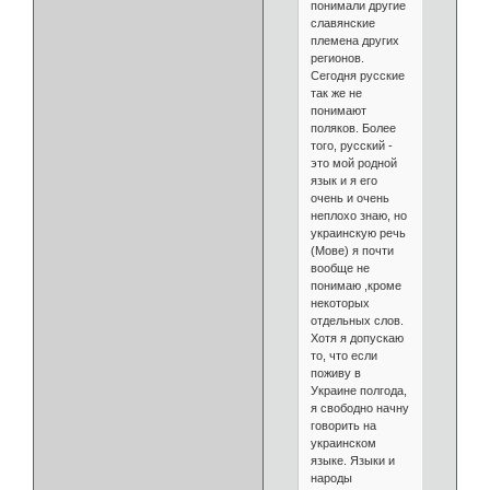
понимали другие
славянские
племена других
регионов.
Сегодня русские
так же не
понимают
поляков. Более
того, русский -
это мой родной
язык и я его
очень и очень
неплохо знаю, но
украинскую речь
(Мове) я почти
вообще не
понимаю ,кроме
некоторых
отдельных слов.
Хотя я допускаю
то, что если
поживу в
Украине полгода,
я свободно начну
говорить на
украинском
языке. Языки и
народы