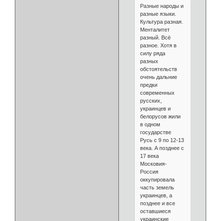
Разные народы и
разные языки.
Культура разная.
Менталитет
разный. Всё
разное. Хотя в
силу ряда
разных
обстоятельств
очень дальние
предки
современных
русских,
украинцев и
белорусов жили
в одном
государстве
Русь с 9 по 12-13
века. А позднее с
17 века
Московия-
Россия
оккупировала
часть земель
украинцев, а
позднее и все
оставшиеся
украинские