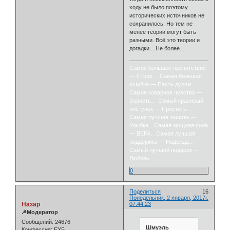
ходу не было поэтому
исторических источников не
сохранилось. Но тем не
менее теории могут быть
разными. Всё это теории и
догадки....Не более...
Самое большое препятствие
— Страх… Самая большая
ошибка — Пасть духом…
Самое коварное чувство —
Зависть… Самый красивый
поступок — Простить…
Самая лучшая защита —
Улыбка…Самая мощная сила
— ВЕРА…Самая лучшая
поддержка — Надежда…
Самый лучший подарок —
Любовь.
0
Поделиться
16
Понедельник, 2 января, 2017г.
Назар
07:44:23
☭Модератор
Сообщений:
24676
Шмуэль
Конфессия:
ЕХБ