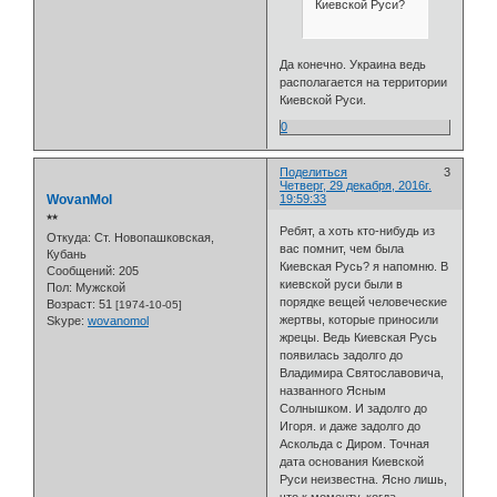
Киевской Руси?
Да конечно. Украина ведь
располагается на территории
Киевской Руси.
0
Поделиться
3
Четверг, 29 декабря, 2016г.
WovanMol
19:59:33
⭒⭒
Ребят, а хоть кто-нибудь из
Откуда:
Ст. Новопашковская,
вас помнит, чем была
Кубань
Киевская Русь? я напомню. В
Сообщений:
205
киевской руси были в
Пол:
Мужской
порядке вещей человеческие
Возраст:
51
[1974-10-05]
жертвы, которые приносили
Skype:
wovanomol
жрецы. Ведь Киевская Русь
появилась задолго до
Владимира Святославовича,
названного Ясным
Солнышком. И задолго до
Игоря. и даже задолго до
Аскольда с Диром. Точная
дата основания Киевской
Руси неизвестна. Ясно лишь,