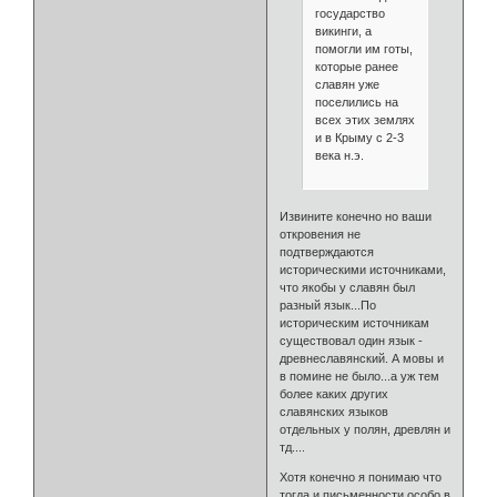
государство
викинги, а
помогли им готы,
которые ранее
славян уже
поселились на
всех этих землях
и в Крыму с 2-3
века н.э.
Извините конечно но ваши
откровения не
подтверждаются
историческими источниками,
что якобы у славян был
разный язык...По
историческим источникам
существовал один язык -
древнеславянский. А мовы и
в помине не было...а уж тем
более каких других
славянских языков
отдельных у полян, древлян и
тд....
Хотя конечно я понимаю что
тогда и письменности особо в