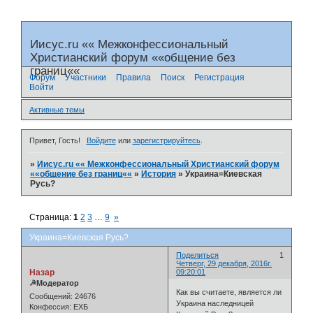
Иисус.ru «« Межконфессиональный
Христианский форум ««общение без
границ««
Форум
Участники
Правила
Поиск
Регистрация
Войти
Активные темы
Привет, Гость!
Войдите
или
зарегистрируйтесь
.
»
Иисус.ru «« Межконфессиональный Христианский форум
««общение без границ««
»
История
»
Украина=Киевская
Русь?
Страница:
1
2
3
…
9
»
Украина=Киевская Русь?
Поделиться
1
Четверг, 29 декабря, 2016г.
Назар
09:20:01
☭Модератор
Как вы считаете, является ли
Сообщений:
24676
Украина наследницей
Конфессия:
ЕХБ