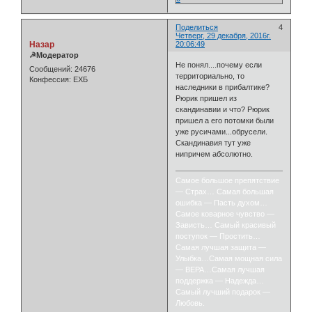
Поделиться
4
Четверг, 29 декабря, 2016г.
Назар
20:06:49
☭Модератор
Не понял....почему если
Сообщений:
24676
территориально, то
Конфессия:
ЕХБ
наследники в прибалтике?
Рюрик пришел из
скандинавии и что? Рюрик
пришел а его потомки были
уже русичами...обрусели.
Скандинавия тут уже
нипричем абсолютно.
Самое большое препятствие
— Страх… Самая большая
ошибка — Пасть духом…
Самое коварное чувство —
Зависть… Самый красивый
поступок — Простить…
Самая лучшая защита —
Улыбка…Самая мощная сила
— ВЕРА…Самая лучшая
поддержка — Надежда…
Самый лучший подарок —
Любовь.