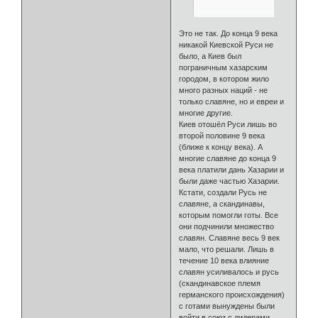
Это не так. До конца 9 века
никакой Киевской Руси не
было, а Киев был
пограничным хазарским
городом, в котором жило
много разных наций - не
только славяне, но и евреи и
многие другие.
Киев отошёл Руси лишь во
второй половине 9 века
(ближе к концу века). А
многие славяне до конца 9
века платили дань Хазарии и
были даже частью Хазарии.
Кстати, создали Русь не
славяне, а скандинавы,
которым помогли готы. Все
они подчинили множество
славян. Славяне весь 9 век
мало, что решали. Лишь в
течение 10 века влияние
славян усиливалось и русь
(скандинавское племя
германского происхождения)
с готами вынуждены были
войти в союз с лидерами