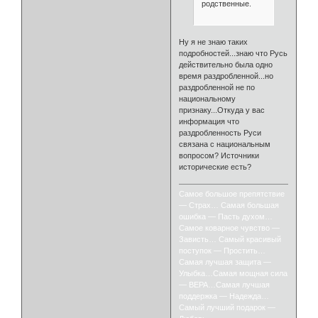
родственные.
Ну я не знаю таких
подробностей...знаю что Русь
действительно была одно
время раздробленной...но
раздробленной не по
национальному
признаку...Откуда у вас
информация что
раздробленность Руси
связана с национальным
вопросом? Источники
исторические есть?
Самое большое препятствие
— Страх… Самая большая
ошибка — Пасть духом…
Самое коварное чувство —
Зависть… Самый красивый
поступок — Простить…
Самая лучшая защита —
Улыбка…Самая мощная сила
— ВЕРА…Самая лучшая
поддержка — Надежда…
Самый лучший подарок —