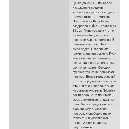
Да, но даже и с 9 по 13 век
нахождение предков
украинцев и русских в одном
государстве - это условно.
Почти всегда Русь была
раздробленной с 10 века и по
13 век. Лишь изредка кто-то
из князей объединял всех в
одно государство под своей
сильной властью. Но это
было редко. Славянские
племена одного региона Руси
зачастую плохо понимали
другие славянские племена
других регионов. Сегодня
русские так же не понимают
поляков. Более того, русский
- это мой родной язык и я его
очень и очень неплохо знаю,
но украинскую речь (Мове) я
почти вообще не понимаю
,кроме некоторых отдельных
слов. Хотя я допускаю то, что
если поживу в Украине
полгода, я свободно начну
говорить на украинском
языке. Языки и народы
родственные.