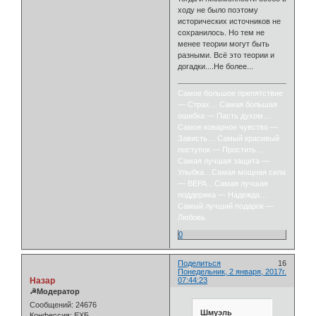
ходу не было поэтому
исторических источников не
сохранилось. Но тем не
менее теории могут быть
разными. Всё это теории и
догадки....Не более...
Самое большое препятствие
— Страх… Самая большая
ошибка — Пасть духом…
Самое коварное чувство —
Зависть… Самый красивый
поступок — Простить…
Самая лучшая защита —
Улыбка…Самая мощная сила
— ВЕРА…Самая лучшая
поддержка — Надежда…
Самый лучший подарок —
Любовь.
0
Поделиться
16
Понедельник, 2 января, 2017г.
Назар
07:44:23
☭Модератор
Сообщений:
24676
Шмуэль
Конфессия:
ЕХБ