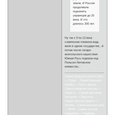
земли. И Россия
продолжала
подчинять
украинцев до 20
века. И это
длилось 300 лет.
Ну так с 9 по 13 века
славянские племена ведь
жили в одном государстве...А
потом после татаро-
монгольского нашествия
Южная Русь подпала под
Польско-Литовское
княжество...
Самое большое препятствие
— Страх… Самая большая
ошибка — Пасть духом…
Самое коварное чувство —
Зависть… Самый красивый
поступок — Простить…
Самая лучшая защита —
Улыбка…Самая мощная сила
— ВЕРА…Самая лучшая
поддержка — Надежда…