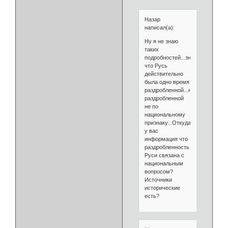
Назар
написал(а):
Ну я не знаю
таких
подробностей...знаю
что Русь
действительно
была одно время
раздробленной...но
раздробленной
не по
национальному
признаку...Откуда
у вас
информация что
раздробленность
Руси связана с
национальным
вопросом?
Источники
исторические
есть?