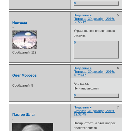
0
Поделиться
5
Пятница, 30 декабря, 2016г.
Ищущий
06:55:12
⭒
Украинцы это ополяченные
русины.
0
Сообщений:
119
Поделиться
6
Пятница, 30 декабря, 2016г.
Олег Морозов
18:20:47
-
Аха ха ха.
Сообщений:
5
Ну и насмешили.
0
Поделиться
7
Суббота, 31 декабря, 2016г.
Пастор Шлаг
12:32:45
-
Назар, ответ на этот вопрос
является чисто