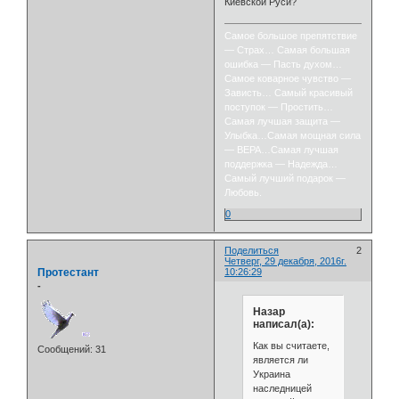
Киевской Руси?
Самое большое препятствие
— Страх… Самая большая
ошибка — Пасть духом…
Самое коварное чувство —
Зависть… Самый красивый
поступок — Простить…
Самая лучшая защита —
Улыбка…Самая мощная сила
— ВЕРА…Самая лучшая
поддержка — Надежда…
Самый лучший подарок —
Любовь.
0
Поделиться
2
Четверг, 29 декабря, 2016г.
Протестант
10:26:29
-
Назар
написал(а):
Как вы считаете,
Сообщений:
31
является ли
Украина
наследницей