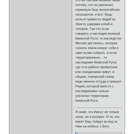
Его же святым назвали лишь
потому, что он увеличил
кормовую базу византийских
патриархов. и все. Ведь
нельзя привести людей ко
Христу ударами копий и
топоров. Так что если
говорить о наследии великой
Киевской Руси. то наследство
Москве досталось, которая
сумела земли вокруг себя в
один кулак собрать. а если
территориально... то
наследники Киевской Руси
где-то в районе прибалтики
или скандинавии живут. в
общем, поморский север.
ведь именно оттуда и пришел
Рюрик, который вместе с
наследниками сильно
увеличил территорию
Киевской Руси.
Я знаю, что Иисус не только
умер, но и воскрес. И те, кто
верят Ему, пойдут вслед за
Ним на небеса, к Богу.
0