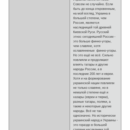
Совсем не случайно. Если
быть до конца откровенным,
на мой взгляд, Украина в
большей степени, чем
Россия, является
наследницей той древней
Киевской Руси. Русский
этнос сегодняшней России -
это больше финно-угоры,
чем славяне, хотя
ославянненые финно-угоры.
Но это ещё не всё. Сильно
повлияли и продолжают
влиять татары и другие
народы России, а в
последние 200 лет и евреи.
Хотя и на формирование
украинской нации повлияли
не только славяне, но в
немалой степени ещё и
хазары (евреи и тюрки),
разные татары, поляки, а
также и некоторые другие
народы. Всё не так
однозначно. Но исторически
украинский народ и Украины -
это гораздо в большей
степени наследники той