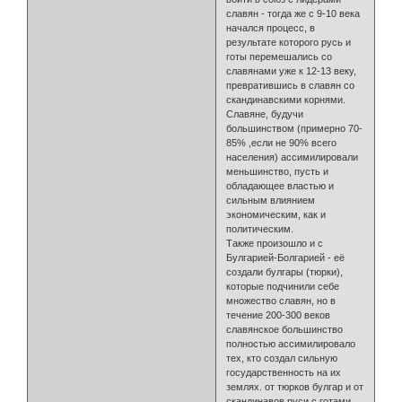
славян - тогда же с 9-10 века
начался процесс, в
результате которого русь и
готы перемешались со
славянами уже к 12-13 веку,
превратившись в славян со
скандинавскими корнями.
Славяне, будучи
большинством (примерно 70-
85% ,если не 90% всего
населения) ассимилировали
меньшинство, пусть и
обладающее властью и
сильным влиянием
экономическим, как и
политическим.
Также произошло и с
Булгарией-Болгарией - её
создали булгары (тюрки),
которые подчинили себе
множество славян, но в
течение 200-300 веков
славянское большинство
полностью ассимилировало
тех, кто создал сильную
государственность на их
землях. от тюрков булгар и от
скандинавов руси с готами