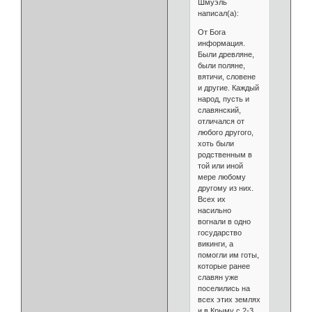
Шмуэль
написал(а):
От Бога
информация.
Были древляне,
были поляне,
вятичи, словене
и другие. Каждый
народ, пусть и
славянский,
отличался от
любого другого,
хоть были
родственным в
той или иной
мере любому
другому из них.
Всех их
насильно
вогнали в одно
государство
викинги, а
помогли им готы,
которые ранее
славян уже
поселились на
всех этих землях
и в Крыму с 2-3