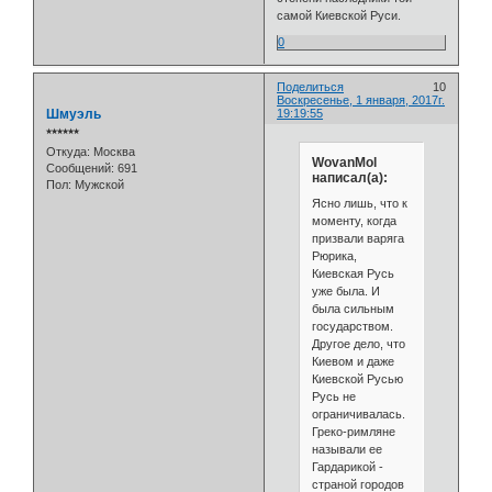
самой Киевской Руси.
0
Поделиться
10
Воскресенье, 1 января, 2017г.
Шмуэль
19:19:55
⭒⭒⭒⭒⭒⭒
Откуда:
Москва
WovanMol
Сообщений:
691
написал(а):
Пол:
Мужской
Ясно лишь, что к
моменту, когда
призвали варяга
Рюрика,
Киевская Русь
уже была. И
была сильным
государством.
Другое дело, что
Киевом и даже
Киевской Русью
Русь не
ограничивалась.
Греко-римляне
называли ее
Гардарикой -
страной городов