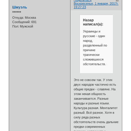
Поделиться
11
Воскресенье, 1 января, 2017г.
Шмуэль
19:27:23
⭒⭒⭒⭒⭒⭒
Откуда:
Москва
Назар
Сообщений:
691
написал(а):
Пол:
Мужской
Украинцы и
русские - один
народ,
разделенный по
причине
трагически
сложившихся
обстоятельств.
Это не совсем так. У этих
двух народов частично есть
общие предки - славяне. На
этом некая общность
заканчивается. Разные
народы и разные языки.
Культура разная. Менталитет
разный. Всё разное. Хотя в
силу ряда разных
обстоятельств очень дальние
предки современных