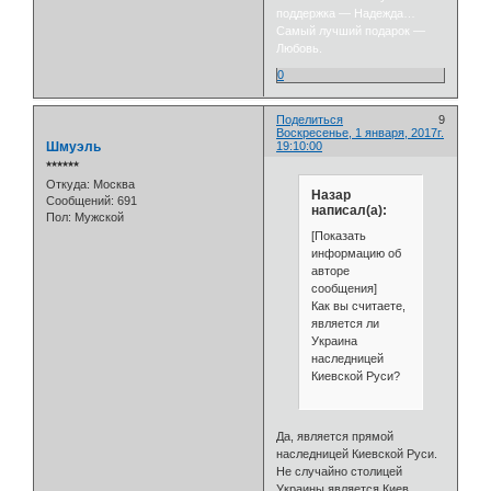
поддержка — Надежда…
Самый лучший подарок —
Любовь.
0
Поделиться
9
Воскресенье, 1 января, 2017г.
Шмуэль
19:10:00
⭒⭒⭒⭒⭒⭒
Откуда:
Москва
Назар
Сообщений:
691
написал(а):
Пол:
Мужской
[Показать
информацию об
авторе
сообщения]
Как вы считаете,
является ли
Украина
наследницей
Киевской Руси?
Да, является прямой
наследницей Киевской Руси.
Не случайно столицей
Украины является Киев.