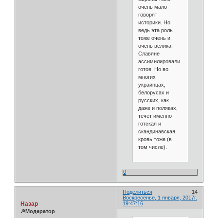
очень мало
говорят
историки. Но
ведь эта роль
тоже очень и
очень велика.
Славяне
ассимилировали
готов. Но во
многих
украинцах,
белорусах и
русских, как
даже и поляках,
течет именно
готская и
скандинавская
кровь тоже (в
том числе).
0
Поделиться
14
Воскресенье, 1 января, 2017г.
Назар
19:47:16
☭Модератор