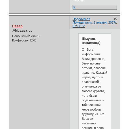
Любовь.
0
Поделиться
15
Понедельник, 2 января, 2017г.
Назар
07:14:12
☭Модератор
Сообщений:
24676
Шмуэль
Конфессия:
ЕХБ
написал(а):
От Бога
информация.
Были древляне,
были поляне,
вятичи, словене
и другие. Каждый
народ, пусть и
славянский,
отличался от
любого другого,
хоть были
родственным в
той или иной
мере любому
другому из них.
Всех их
насильно
вогнали в одно