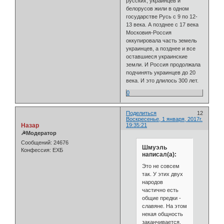
русских, украинцев и
белорусов жили в одном
государстве Русь с 9 по 12-
13 века. А позднее с 17 века
Московия-Россия
оккупировала часть земель
украинцев, а позднее и все
оставшиеся украинские
земли. И Россия продолжала
подчинять украинцев до 20
века. И это длилось 300 лет.
0
Поделиться
12
Воскресенье, 1 января, 2017г.
Назар
19:35:21
☭Модератор
Сообщений:
24676
Шмуэль
Конфессия:
ЕХБ
написал(а):
Это не совсем
так. У этих двух
народов
частично есть
общие предки -
славяне. На этом
некая общность
заканчивается.