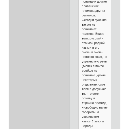
понимали другие
славянские
племена других
регионов.
Сегодня русские
так же не
понимают
поляков. Более
того, русский -
это мой родной
язык и я его
очень и очень
неплохо знаю, но
украинскую речь
(Мове) я почти
вообще не
понимаю ,кроме
некоторых
отдельных слов.
Хотя я допускаю
то, что если
поживу в
Украине полгода,
я свободно начну
говорить на
украинском
языке. Языки и
народы