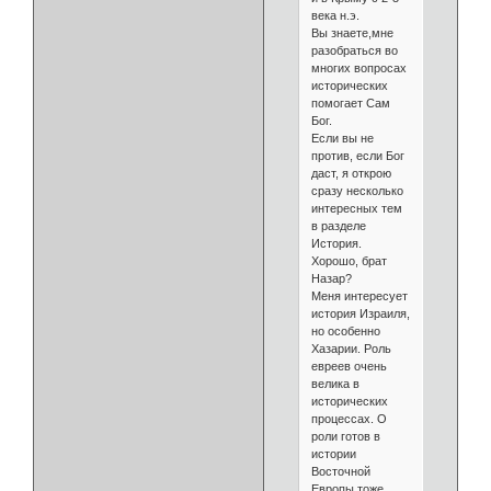
века н.э.
Вы знаете,мне
разобраться во
многих вопросах
исторических
помогает Сам
Бог.
Если вы не
против, если Бог
даст, я открою
сразу несколько
интересных тем
в разделе
История.
Хорошо, брат
Назар?
Меня интересует
история Израиля,
но особенно
Хазарии. Роль
евреев очень
велика в
исторических
процессах. О
роли готов в
истории
Восточной
Европы тоже