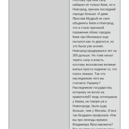
Поэтому при нем силу
набирал не только Киев, но и
Новгород, причем последний
гораздо больше. И даже
Ярослав Мудрый не смог
объдинить Киев и Новгород,
что и стало причиной
поражения обоих городов.
Киев при Мономахе еще
пытался как-то дергатся, но
это была уже агония.
Новгород продержался лет на
300 дольше. Но тоже начал
терять силу и власть.
поэтому московские великие
князья просто подняли то, что
плохо лежало. Так что
наследником чего вы
считаете Украину?
Наследником государства,
которому не везло на
правителей? ведь потенциала
у Киева, не говоря уж о
Новогороде, было куда
больше, чем у Москвы. И все
так бездарно профукали. Или
вы про легенды времен
Владимира Ярославовича?