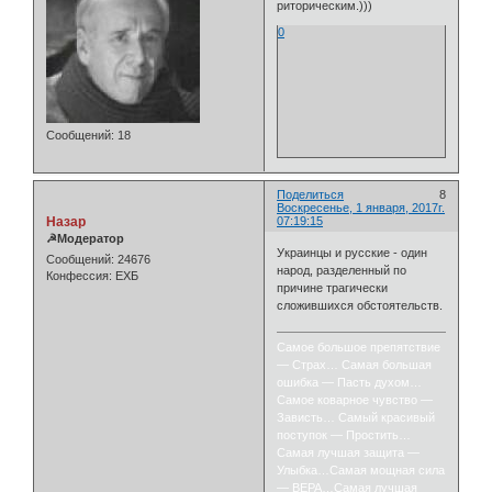
риторическим.)))
0
Сообщений:
18
Поделиться
8
Воскресенье, 1 января, 2017г.
Назар
07:19:15
☭Модератор
Украинцы и русские - один
Сообщений:
24676
народ, разделенный по
Конфессия:
ЕХБ
причине трагически
сложившихся обстоятельств.
Самое большое препятствие
— Страх… Самая большая
ошибка — Пасть духом…
Самое коварное чувство —
Зависть… Самый красивый
поступок — Простить…
Самая лучшая защита —
Улыбка…Самая мощная сила
— ВЕРА…Самая лучшая