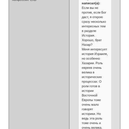
написал(а):
Если вы не
против, если Бог
даст, я открою
сразу несколько
интересных тем
в разделе
История.
Хорошо, брат
Назар?
Меня интересует
история Израиля,
но особенно
Хазарии. Роль
евреев очень
велика в
исторических
процессах. О
роли готов в
истории
Восточной
Европы тоже
очень мало
говорят
историки. Но
ведь эта роль
тоже очень и
очень велика.