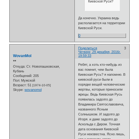
Киевской Руси?
Да конечно. Украина ведь
располагается на территории
Киевской Руси.
0
Поделиться
3
Четверг, 29 декабря, 2016г.
WovanMol
19:59:33
⭒⭒
Ребят, а хоть кто-нибудь из
Откуда:
Ст. Новопашковская,
вас помнит, чем была
Кубань
Киевская Русь? я напомню. В
Сообщений:
205
киевской руси были в
Пол:
Мужской
порядке вещей человеческие
Возраст:
51
[1974-10-05]
жертвы, которые приносили
Skype:
wovanomol
жрецы. Ведь Киевская Русь
появилась задолго до
Владимира Святославовича,
названного Ясным
Солнышком. И задолго до
Игоря. и даже задолго до
Аскольда с Диром. Точная
дата основания Киевской
Руси неизвестна. Ясно лишь,