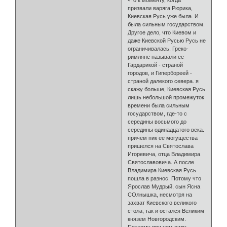
что к моменту, когда
призвали варяга Рюрика,
Киевская Русь уже была. И
была сильным государством.
Другое дело, что Киевом и
даже Киевской Русью Русь не
ограничивалась. Греко-
римляне называли ее
Гардарикой - страной
городов, и Гипербореей -
страной далекого севера. я
скажу больше, Киевская Русь
лишь небольшой промежуток
времени была сильным
государством, где-то с
середины восьмого до
середины одинадцатого века.
причем пик ее могущества
пришелся на Святослава
Игоревича, отца Владимира
Святославовича. А после
Владимира Киевская Русь
пошла в разнос. Потому что
Ярослав Мудрый, сын Ясна
СОлнышка, несмотря на
захват Киевского великого
стола, так и остался Великим
князем Новгородским.