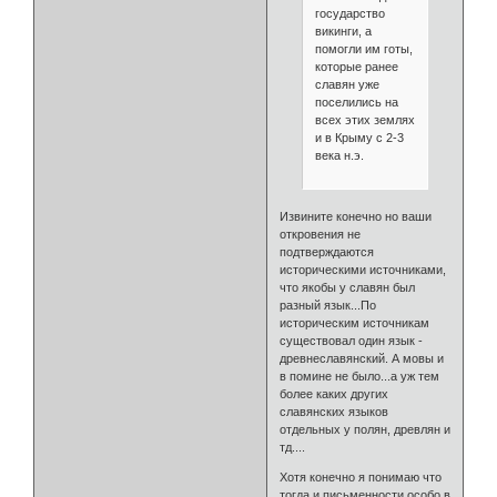
государство
викинги, а
помогли им готы,
которые ранее
славян уже
поселились на
всех этих землях
и в Крыму с 2-3
века н.э.
Извините конечно но ваши
откровения не
подтверждаются
историческими источниками,
что якобы у славян был
разный язык...По
историческим источникам
существовал один язык -
древнеславянский. А мовы и
в помине не было...а уж тем
более каких других
славянских языков
отдельных у полян, древлян и
тд....
Хотя конечно я понимаю что
тогда и письменности особо в