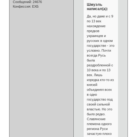
Сообщений:
24676
Шмуэль
Конфессия:
ЕХБ
написал(а):
Да, но даже и с 9
по 13 век
нахождение
предков
украинцев и
русских в одном
государстве - это
условно. Почти
всегда Русь
была
раздробленной с
10 века и по 13
век. Лишь
изредка кто-то из
князей
объединял всех
в одно
государство под
своей сильной
властью. Но это
было редко.
Славянские
племена одного
региона Руси
зачастую плохо