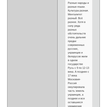
Разные народы и
разные языки.
Культура разная.
Менталитет
разный. Всё
разное. Хотя в
силу ряда
разных
обстоятельств
очень дальние
предки
современных
русских,
украинцев и
белорусов жили
в одном
государстве
Русь с 9 по 12-13
века. А позднее с
17 века
Московия-
Россия
оккупировала
часть земель
украинцев, а
позднее и все
оставшиеся
украинские