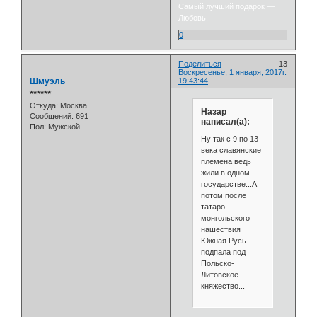
Самый лучший подарок —
Любовь.
0
Поделиться
13
Воскресенье, 1 января, 2017г.
Шмуэль
19:43:44
⭒⭒⭒⭒⭒⭒
Откуда:
Москва
Назар
Сообщений:
691
написал(а):
Пол:
Мужской
Ну так с 9 по 13
века славянские
племена ведь
жили в одном
государстве...А
потом после
татаро-
монгольского
нашествия
Южная Русь
подпала под
Польско-
Литовское
княжество...