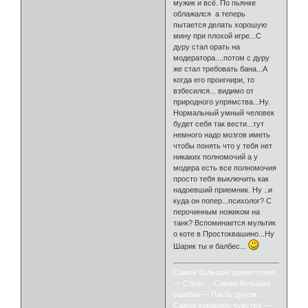
мужик и всё. По пьянке
облажался а теперь
пытается делать хорошую
мину при плохой игре...С
дуру стал орать на
модератора....потом с дуру
же стал требовать бана...А
когда его проигнири, то
взбесился... видимо от
природного упрямства...Ну.
Нормальный умный человек
будет себя так вести...тут
немного надо мозгов иметь
чтобы понять что у тебя нет
никаких полномочий а у
модера есть все полномочия
просто тебя выключить как
надоевший приемник. Ну ..и
куда он попер...психолог? С
перочинным ножиком на
танк? Вспоминается мультик
о коте в Простоквашино...Ну
Шарик ты и балбес...
Самое большое препятствие
— Страх… Самая большая
ошибка — Пасть духом…
Самое коварное чувство —