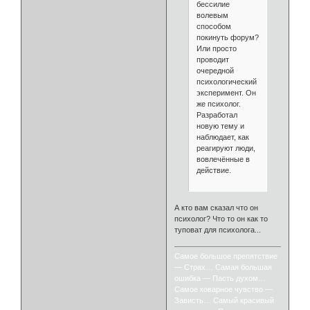
бессилие
волевым
способом
покинуть форум?
Или просто
проводит
очередной
психологический
эксперимент. Он
же психолог.
Разработал
новую тему и
наблюдает, как
реагируют люди,
вовлечённые в
действие.
А кто вам сказал что он
психолог? Что то он как то
туповат для психолога...
Самое большое препятствие
— Страх… Самая большая
ошибка — Пасть духом…
Самое коварное чувство —
Зависть… Самый красивый