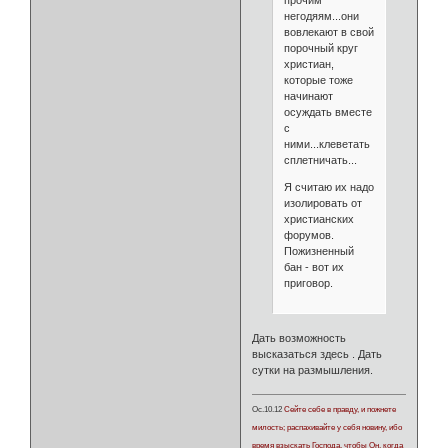
прочим
негодяям...они
вовлекают в свой
порочный круг
христиан,
которые тоже
начинают
осуждать вместе
с
ними...клеветать
сплетничать...
Я считаю их надо
изолировать от
христианских
форумов.
Пожизненный
бан - вот их
приговор.
Дать возможность
высказаться здесь . Дать
сутки на размышления.
Ос.10.12
Сейте себе в правду, и пожнете
милость; распахивайте у себя новину, ибо
время взыскать Господа, чтобы Он, когда