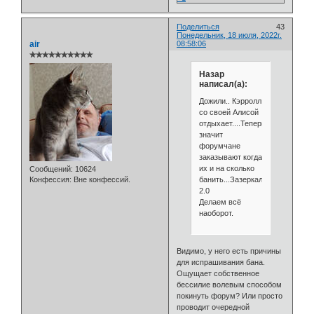
Поделиться
43
Понедельник, 18 июля, 2022г.
air
08:58:06
✯✯✯✯✯✯✯✯✯✯
Назар
написал(а):
Дожили.. Кэрролл
со своей Алисой
отдыхает....Теперь
значит
форумчане
заказывают когда
их и на сколько
Сообщений:
10624
банить...Зазеркалье
Конфессия:
Вне конфессий.
2.0
Делаем всё
наоборот.
Видимо, у него есть причины
для испрашивания бана.
Ощущает собственное
бессилие волевым способом
покинуть форум? Или просто
проводит очередной