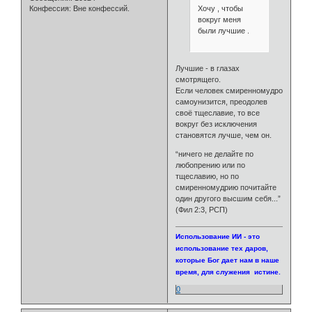
Хочу , чтобы
Конфессия:
Вне конфессий.
вокруг меня
были лучшие .
Лучшие - в глазах
смотрящего.
Если человек смиренномудро
самоунизится, преодолев
своё тщеславие, то все
вокруг без исключения
становятся лучше, чем он.
“ничего не делайте по
любопрению или по
тщеславию, но по
смиренномудрию почитайте
один другого высшим себя...”
(Фил 2:3, РСП)
Использование ИИ - это
использование тех даров,
которые Бог дает нам в наше
время, для служения истине.
0