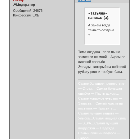
☭Модератор
Сообщений:
24676
~Татьяна~
Конфессия:
ЕХБ
написал(а):
А зачем тогда
тема-то создана
?
Тема создана...если вы не
заметили не мной....Аиром по
слезной просьбе
Эспады...который на себе всё
рубаху рвет и требует бана.
Самое большое препятствие
— Страх… Самая большая
ошибка — Пасть духом…
Самое коварное чувство —
Зависть… Самый красивый
поступок — Простить…
Самая лучшая защита —
Улыбка…Самая мощная сила
— ВЕРА…Самая лучшая
поддержка — Надежда…
Самый лучший подарок —
Любовь.