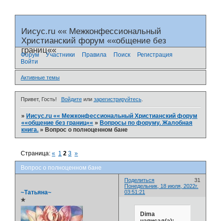
Иисус.ru «« Межконфессиональный
Христианский форум ««общение без
границ««
Форум
Участники
Правила
Поиск
Регистрация
Войти
Активные темы
Привет, Гость!
Войдите
или
зарегистрируйтесь
.
»
Иисус.ru «« Межконфессиональный Христианский форум
««общение без границ««
»
Вопросы по форуму. Жалобная
книга.
»
Вопрос о полноценном бане
Страница:
«
1
2
3
»
Вопрос о полноценном бане
Поделиться
31
Понедельник, 18 июля, 2022г.
~Татьяна~
03:51:21
✯
Dima
написал(а):