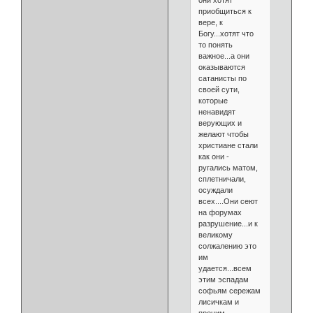
они хотят
приобщиться к
вере, к
Богу...хотят что
то понять
важное...а они
оказываются
сатанисты по
своей сути,
которые
ненавидят
верующих и
желают чтобы
христиане стали
как они -
ругались матом,
сплетничали,
осуждали
всех....Они сеют
на форумах
разрушение...и к
великому
солжалению это
им
удается...всем
этим эспадам
софьям сережам
лисичкам и