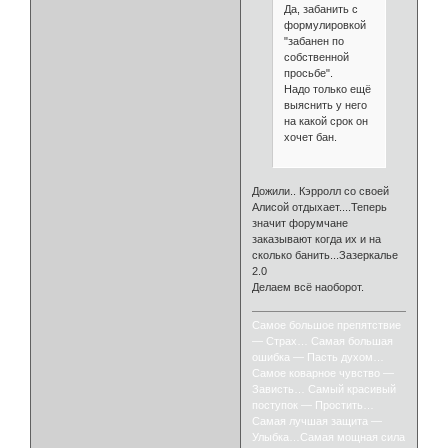
Да, забанить с
формулировкой
"забанен по
собственной
просьбе".
Надо только ещё
выяснить у него
на какой срок он
хочет бан.
Дожили.. Кэрролл со своей
Алисой отдыхает....Теперь
значит форумчане
заказывают когда их и на
сколько банить...Зазеркалье
2.0
Делаем всё наоборот.
Самое большое препятствие
— Страх… Самая большая
ошибка — Пасть духом…
Самое коварное чувство —
Зависть… Самый красивый
поступок — Простить…
Самая лучшая защита —
Улыбка…Самая мощная сила