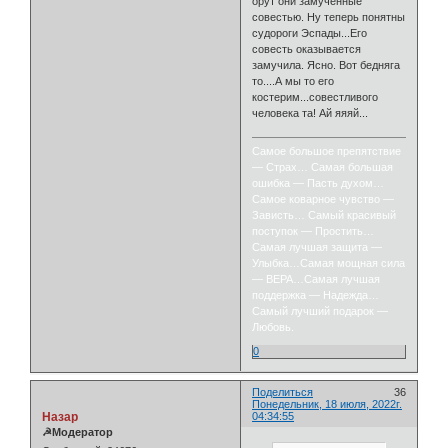
орут они замученные
совестью. Ну теперь понятны
судороги Эспады...Его
совесть оказывается
замучила. Ясно. Вот бедняга
то....А мы то его
костерим...совестливого
человека та! Ай яяяй...
Самое большое препятствие
— Страх… Самая большая
ошибка — Пасть духом…
Самое коварное чувство —
Зависть… Самый красивый
поступок — Простить…
Самая лучшая защита —
Улыбка…Самая мощная сила
— ВЕРА…Самая лучшая
поддержка — Надежда…
Самый лучший подарок —
Любовь.
0
Поделиться
36
Понедельник, 18 июля, 2022г.
Назар
04:34:55
☭Модератор