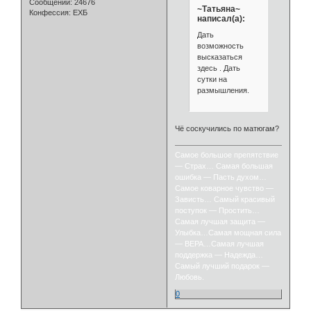
Сообщений:
24676
~Татьяна~
Конфессия:
ЕХБ
написал(а):
Дать
возможность
высказаться
здесь . Дать
сутки на
размышления.
Чё соскучились по матюгам?
Самое большое препятствие
— Страх… Самая большая
ошибка — Пасть духом…
Самое коварное чувство —
Зависть… Самый красивый
поступок — Простить…
Самая лучшая защита —
Улыбка…Самая мощная сила
— ВЕРА…Самая лучшая
поддержка — Надежда…
Самый лучший подарок —
Любовь.
0