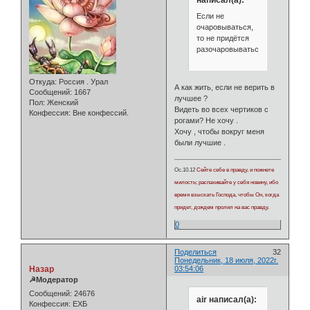
Если не
очаровываться,
то не придётся
разочаровываться.
Откуда:
Россия . Урал
А как жить, если не верить в
Сообщений:
1667
лучшее ?
Пол:
Женский
Видеть во всех чертиков с
Конфессия:
Вне конфессий.
рогами? Не хочу .
Хочу , чтобы вокруг меня
были лучшие .
Ос.10.12
Сейте себе в правду, и пожнете
милость; распахивайте у себя новину, ибо
время взыскать Господа, чтобы Он, когда
придет, дождем пролил на вас правду.
0
Поделиться
32
Понедельник, 18 июля, 2022г.
Назар
03:54:06
☭Модератор
Сообщений:
24676
air написал(а):
Конфессия:
ЕХБ