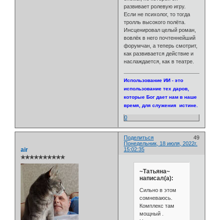
развивает ролевую игру.
Если не психолог, то тогда
тролль высокого полёта.
Инсценировал целый роман,
вовлёк в него почтеннейший
форумчан, а теперь смотрит,
как развивается действие и
наслаждается, как в театре.
Использование ИИ - это
использование тех даров,
которые Бог дает нам в наше
время, для служения истине.
0
Поделиться
49
Понедельник, 18 июля, 2022г.
air
15:02:35
✯✯✯✯✯✯✯✯✯✯
~Татьяна~
написал(а):
Сильно в этом
сомневаюсь.
Комплекс там
мощный .