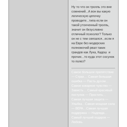
Ну то что он тролль это вне
сомнений...А вон вы какую
логическую цепочку
проводите...типа если он
такой утонченный тролль,
значит он безусловно
отличный психолог? Только
он не с тем связался...если я
на Евре без модерских
полномочий рвал таких
грандов как Лука, Кадош и
прочих...то куда этот сосунок
то полез?
Самое большое препятствие
— Страх… Самая большая
ошибка — Пасть духом…
Самое коварное чувство —
Зависть… Самый красивый
поступок — Простить…
Самая лучшая защита —
Улыбка…Самая мощная сила
— ВЕРА…Самая лучшая
поддержка — Надежда…
Самый лучший подарок —
Любовь.