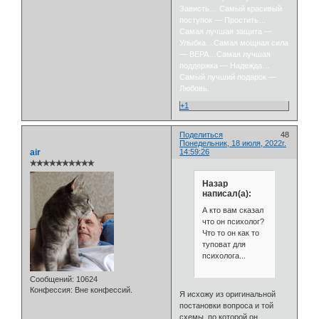
Зависть… Самый красивый
поступок — Простить…
Самая лучшая защита —
Улыбка…Самая мощная сила
— ВЕРА…Самая лучшая
поддержка — Надежда…
Самый лучший подарок —
Любовь.
+1
Поделиться
48
Понедельник, 18 июля, 2022г.
air
14:59:26
✯✯✯✯✯✯✯✯✯✯
Назар
написал(а):
А кто вам сказал
что он психолог?
Что то он как то
туповат для
психолога...
Сообщений:
10624
Конфессия:
Вне конфессий.
Я исхожу из оригинальной
постановки вопроса и той
схемы, по которой он