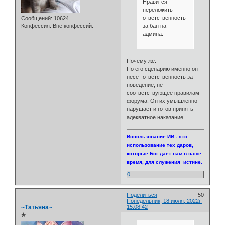
Нравится
переложить
ответственность
Сообщений:
10624
за бан на
Конфессия:
Вне конфессий.
админа.
Почему же.
По его сценарию именно он
несёт ответственность за
поведение, не
соответствующее правилам
форума. Он их умышленно
нарушает и готов принять
адекватное наказание.
Использование ИИ - это
использование тех даров,
которые Бог дает нам в наше
время, для служения истине.
0
Поделиться
50
Понедельник, 18 июля, 2022г.
~Татьяна~
15:08:42
✯