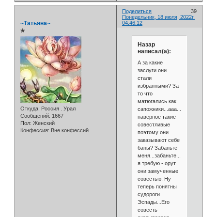
Поделиться
39
Понедельник, 18 июля, 2022г.
~Татьяна~
04:46:12
✯
Назар
написал(а):
А за какие
заслуги они
стали
избранными? За
то что
матюгались как
Откуда:
Россия . Урал
сапожники...ааа...они
Сообщений:
1667
наверное такие
Пол:
Женский
совестливые
Конфессия:
Вне конфессий.
поэтому они
заказывают себе
баны? Забаньте
меня...забаньте...
я требую - орут
они замученные
совестью. Ну
теперь понятны
судороги
Эспады...Его
совесть