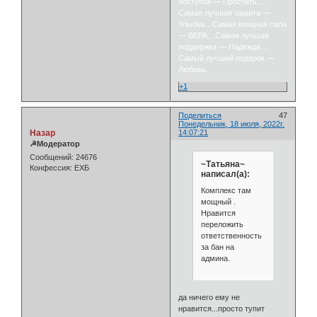
поступок — Простить…
Самая лучшая защита —
Улыбка…Самая мощная сила
— ВЕРА…Самая лучшая
поддержка — Надежда…
Самый лучший подарок —
Любовь.
+1
Поделиться
47
Понедельник, 18 июля, 2022г.
Назар
14:07:21
☭Модератор
Сообщений:
24676
~Татьяна~
Конфессия:
ЕХБ
написал(а):
Комплекс там
мощный .
Нравится
переложить
ответственность
за бан на
админа.
да ничего ему не
нравится...просто тупит