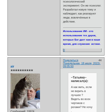
психологический
эксперимент. Он же психолог.
Разработал новую тему и
наблюдает, как реагируют
люди, вовлечённые в
действие.
Использование ИИ - это
использование тех даров,
которые Бог дает нам в наше
время, для служения истине.
0
Поделиться
44
Понедельник, 18 июля, 2022г.
air
09:05:50
✯✯✯✯✯✯✯✯✯✯
~Татьяна~
написал(а):
А как жить, если
не верить в
лучшее ?
Видеть во всех
чертиков с
рогами? Не хочу
.
Сообщений:
10624