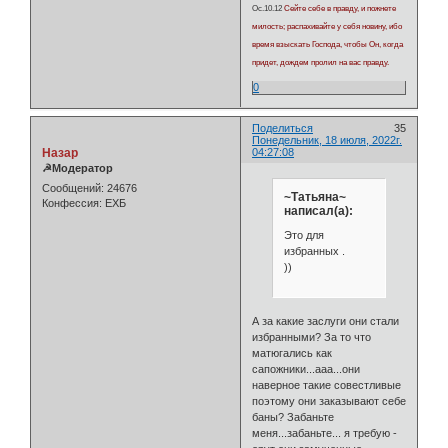
Ос.10.12
Сейте себе в правду, и пожнете
милость; распахивайте у себя новину, ибо
время взыскать Господа, чтобы Он, когда
придет, дождем пролил на вас правду.
0
Поделиться
35
Понедельник, 18 июля, 2022г.
Назар
04:27:08
☭Модератор
Сообщений:
24676
~Татьяна~
Конфессия:
ЕХБ
написал(а):
Это для
избранных .
))
А за какие заслуги они стали
избранными? За то что
матюгались как
сапожники...ааа...они
наверное такие совестливые
поэтому они заказывают себе
баны? Забаньте
меня...забаньте... я требую -