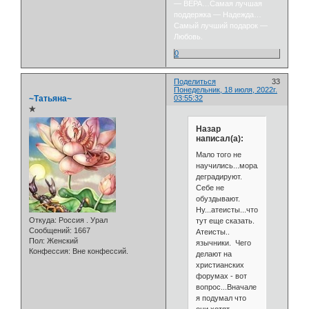
— ВЕРА…Самая лучшая
поддержка — Надежда…
Самый лучший подарок —
Любовь.
0
Поделиться
33
Понедельник, 18 июля, 2022г.
~Татьяна~
03:55:32
✯
Назар
написал(а):
Мало того не
научились...морально
деградируют.
Себе не
обуздывают.
Ну...атеисты...что
Откуда:
Россия . Урал
тут еще сказать.
Сообщений:
1667
Атеисты..
Пол:
Женский
язычники. Чего
Конфессия:
Вне конфессий.
делают на
христианских
форумах - вот
вопрос...Вначале
я подумал что