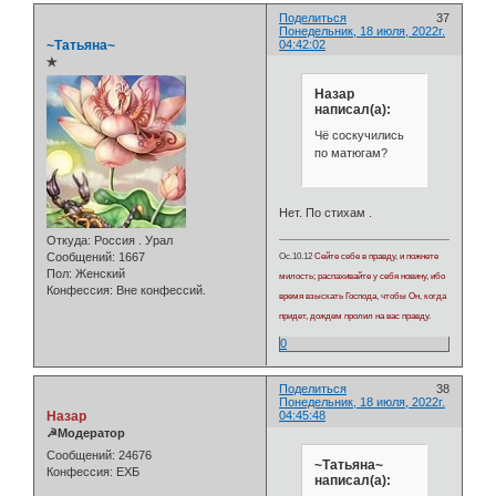
Поделиться
37
Понедельник, 18 июля, 2022г.
~Татьяна~
04:42:02
✯
Назар
написал(а):
Чё соскучились
по матюгам?
Нет. По стихам .
Откуда:
Россия . Урал
Сообщений:
1667
Ос.10.12
Сейте себе в правду, и пожнете
Пол:
Женский
милость; распахивайте у себя новину, ибо
Конфессия:
Вне конфессий.
время взыскать Господа, чтобы Он, когда
придет, дождем пролил на вас правду.
0
Поделиться
38
Понедельник, 18 июля, 2022г.
Назар
04:45:48
☭Модератор
Сообщений:
24676
~Татьяна~
Конфессия:
ЕХБ
написал(а):