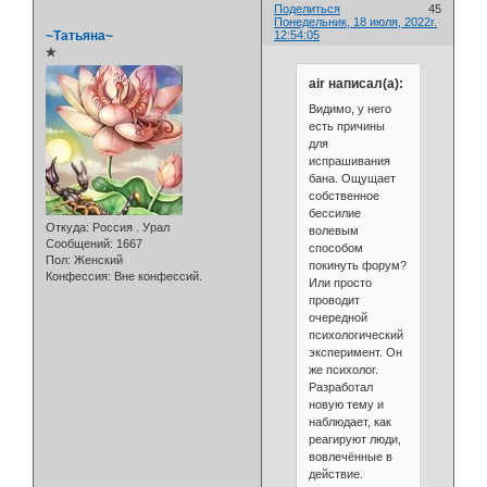
Поделиться
45
Понедельник, 18 июля, 2022г.
~Татьяна~
12:54:05
✯
air написал(а):
Видимо, у него
есть причины
для
испрашивания
бана. Ощущает
собственное
бессилие
Откуда:
Россия . Урал
волевым
Сообщений:
1667
способом
Пол:
Женский
покинуть форум?
Конфессия:
Вне конфессий.
Или просто
проводит
очередной
психологический
эксперимент. Он
же психолог.
Разработал
новую тему и
наблюдает, как
реагируют люди,
вовлечённые в
действие.