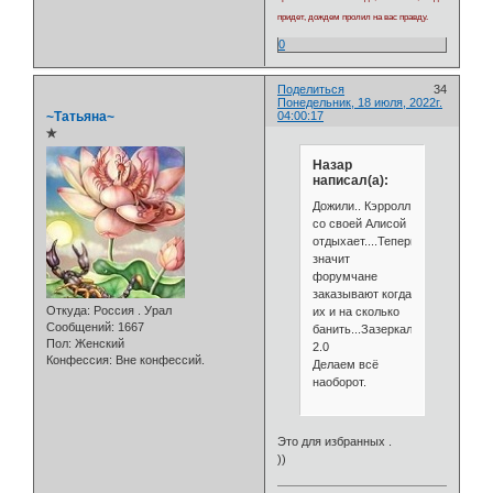
придет, дождем пролил на вас правду.
0
Поделиться
34
Понедельник, 18 июля, 2022г.
~Татьяна~
04:00:17
✯
Назар
написал(а):
Дожили.. Кэрролл
со своей Алисой
отдыхает....Теперь
значит
форумчане
заказывают когда
Откуда:
Россия . Урал
их и на сколько
Сообщений:
1667
банить...Зазеркалье
Пол:
Женский
2.0
Конфессия:
Вне конфессий.
Делаем всё
наоборот.
Это для избранных .
))