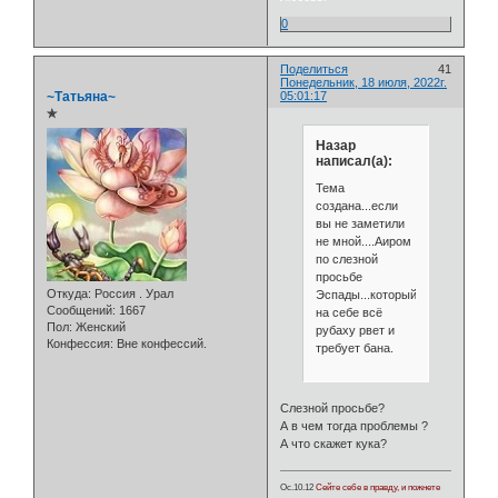
0
Поделиться
41
Понедельник, 18 июля, 2022г.
~Татьяна~
05:01:17
✯
Назар
написал(а):
Тема
создана...если
вы не заметили
не мной....Аиром
по слезной
просьбе
Откуда:
Россия . Урал
Эспады...который
Сообщений:
1667
на себе всё
Пол:
Женский
рубаху рвет и
Конфессия:
Вне конфессий.
требует бана.
Слезной просьбе?
А в чем тогда проблемы ?
А что скажет кука?
Ос.10.12
Сейте себе в правду, и пожнете