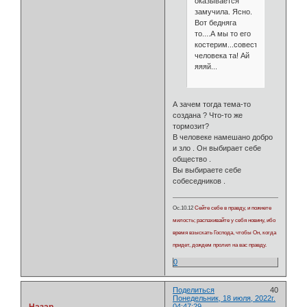
оказывается
замучила. Ясно.
Вот бедняга
то....А мы то его
костерим...совестливого
человека та! Ай
яяяй...
А зачем тогда тема-то
создана ? Что-то же
тормозит?
В человеке намешано добро
и зло . Он выбирает себе
общество .
Вы выбираете себе
собеседников .
Ос.10.12
Сейте себе в правду, и пожнете
милость; распахивайте у себя новину, ибо
время взыскать Господа, чтобы Он, когда
придет, дождем пролил на вас правду.
0
Поделиться
40
Понедельник, 18 июля, 2022г.
Назар
04:47:29