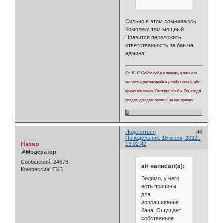
Сильно в этом сомневаюсь.
Комплекс там мощный .
Нравится переложить
ответственность за бан на
админа.
Ос.10.12
Сейте себе в правду, и пожнете
милость; распахивайте у себя новину, ибо
время взыскать Господа, чтобы Он, когда
придет, дождем пролил на вас правду.
0
Поделиться
46
Понедельник, 18 июля, 2022г.
Назар
13:02:42
☭Модератор
Сообщений:
24676
air написал(а):
Конфессия:
ЕХБ
Видимо, у него
есть причины
для
испрашивания
бана. Ощущает
собственное