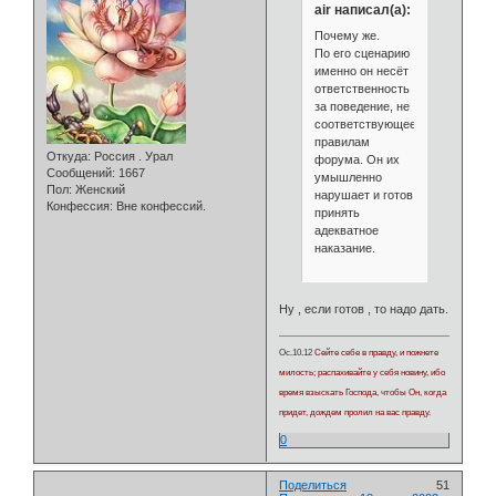
air написал(а):
Почему же.
По его сценарию
именно он несёт
ответственность
за поведение, не
соответствующее
правилам
Откуда:
Россия . Урал
форума. Он их
Сообщений:
1667
умышленно
Пол:
Женский
нарушает и готов
Конфессия:
Вне конфессий.
принять
адекватное
наказание.
Ну , если готов , то надо дать.
Ос.10.12
Сейте себе в правду, и пожнете
милость; распахивайте у себя новину, ибо
время взыскать Господа, чтобы Он, когда
придет, дождем пролил на вас правду.
0
Поделиться
51