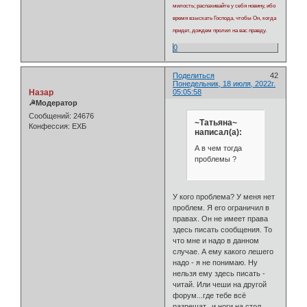
милость; распахивайте у себя новину, ибо
время взыскать Господа, чтобы Он, когда
придет, дождем пролил на вас правду.
0
Поделиться
42
Понедельник, 18 июля, 2022г.
Назар
05:05:58
☭Модератор
Сообщений:
24676
~Татьяна~
Конфессия:
ЕХБ
написал(а):
А в чем тогда
проблемы ?
У кого проблема? У меня нет
проблем. Я его ограничил в
правах. Он не имеет права
здесь писать сообщения. То
что мне и надо в данном
случае. А ему какого лешего
надо - я не понимаю. Ну
нельзя ему здесь писать -
читай. Или чеши на другой
форум...где тебе всё
разрешат...и ноги на стол