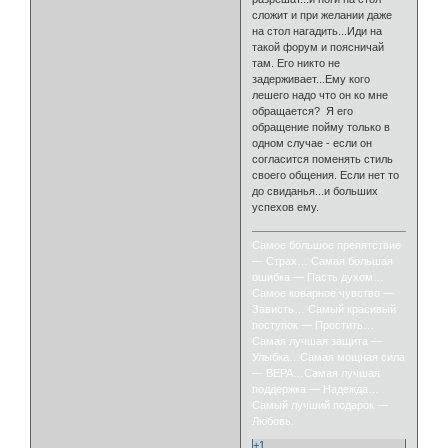
сложит и при желании даже
на стол нагадить...Иди на
такой форум и поясничай
там. Его никто не
задерживает...Ему кого
лешего надо что он ко мне
обращается? Я его
обращение пойму только в
одном случае - если он
согласится поменять стиль
своего общения. Если нет то
до свиданья...и больших
успехов ему.
Самое большое препятствие
— Страх… Самая большая
ошибка — Пасть духом…
Самое коварное чувство —
Зависть… Самый красивый
поступок — Простить…
Самая лучшая защита —
Улыбка…Самая мощная сила
— ВЕРА…Самая лучшая
поддержка — Надежда…
Самый лучший подарок —
Любовь.
+1