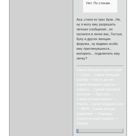
Нет. По стихам .
Аха..стихи из трех букв...Не,
ну я могу ему разрешить
личные сообщения...он
грозился в личке вас, Гостью,
Куку и других женщин
форума...ну видимо особо
ему приглянувшихся...
материть... подключить ему
личку?
Самое большое препятствие
— Страх… Самая большая
ошибка — Пасть духом…
Самое коварное чувство —
Зависть… Самый красивый
поступок — Простить…
Самая лучшая защита —
Улыбка…Самая мощная сила
— ВЕРА…Самая лучшая
поддержка — Надежда…
Самый лучший подарок —
Любовь.
0