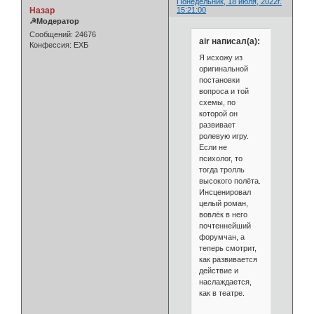
Понедельник, 18 июля, 2022г.
Назар
15:21:00
☭Модератор
Сообщений:
24676
air написал(а):
Конфессия:
ЕХБ
Я исхожу из
оригинальной
постановки
вопроса и той
схемы, по
которой он
развивает
ролевую игру.
Если не
психолог, то
тогда тролль
высокого полёта.
Инсценировал
целый роман,
вовлёк в него
почтеннейший
форумчан, а
теперь смотрит,
как развивается
действие и
наслаждается,
как в театре.