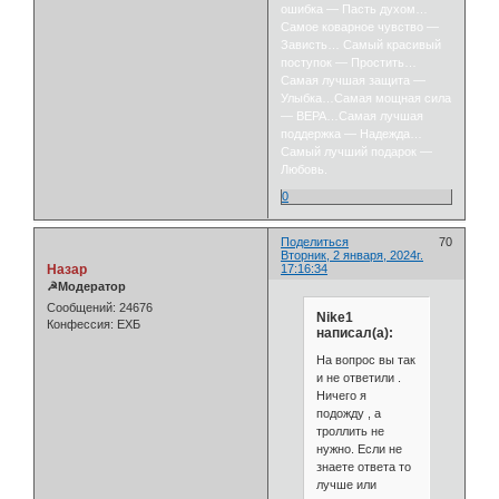
ошибка — Пасть духом…
Самое коварное чувство —
Зависть… Самый красивый
поступок — Простить…
Самая лучшая защита —
Улыбка…Самая мощная сила
— ВЕРА…Самая лучшая
поддержка — Надежда…
Самый лучший подарок —
Любовь.
0
Поделиться
70
Вторник, 2 января, 2024г.
Назар
17:16:34
☭Модератор
Сообщений:
24676
Nike1
Конфессия:
ЕХБ
написал(а):
На вопрос вы так
и не ответили .
Ничего я
подожду , а
троллить не
нужно. Если не
знаете ответа то
лучше или