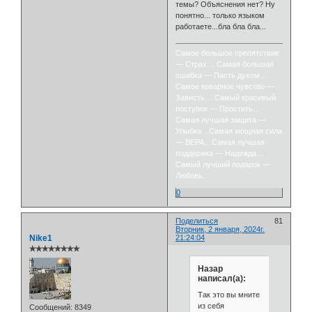
темы? Объяснения нет? Ну
понятно... только языком
работаете...бла бла бла...
Самое большое препятствие
— Страх… Самая большая
ошибка — Пасть духом…
Самое коварное чувство —
Зависть… Самый красивый
поступок — Простить…
Самая лучшая защита —
Улыбка…Самая мощная сила
— ВЕРА…Самая лучшая
поддержка — Надежда…
Самый лучший подарок —
Любовь.
0
Поделиться
81
Вторник, 2 января, 2024г.
Nike1
21:24:04
✯✯✯✯✯✯✯✯
Назар
написал(а):
Так это вы мните
из себя
Сообщений:
8349