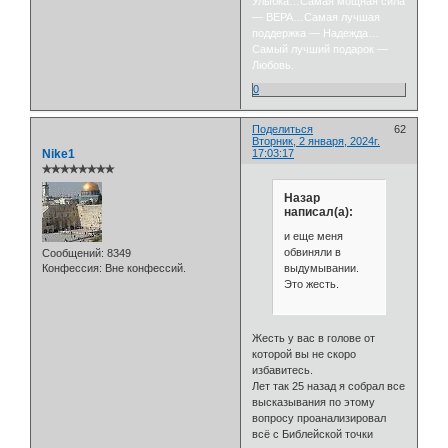
Улыбка…Самая мощная сила
— ВЕРА…Самая лучшая
поддержка — Надежда…
Самый лучший подарок —
Любовь.
0
Поделиться
62
Вторник, 2 января, 2024г.
Nike1
17:03:17
✯✯✯✯✯✯✯✯
Назар
написал(а):
и еще меня
обвиняли в
Сообщений:
8349
выдумывании.
Конфессия:
Вне конфессий.
Это жесть.
Жесть у вас в голове от
которой вы не скоро
избавитесь.
Лет так 25 назад я собрал все
высказывания по этому
вопросу проанализировал
всё с Библейской точки