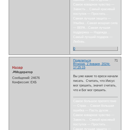
Самое коварное чувство —
Зависть… Самый красивый
поступок — Простить…
Самая лучшая защита —
Улыбка…Самая мощная сила
— ВЕРА…Самая лучшая
поддержка — Надежда…
Самый лучший подарок —
Любовь.
0
Поделиться
71
Вторник, 2 января, 2024г.
Назар
17:25:15
☭Модератор
Вы уже какие то ереси начали
Сообщений:
24676
писать. Считать, что Иисус
Конфессия:
ЕХБ
мог грешить, значит считать,
что и Бог мог грешить.
Самое большое препятствие
— Страх… Самая большая
ошибка — Пасть духом…
Самое коварное чувство —
Зависть… Самый красивый
поступок — Простить…
Самая лучшая защита —