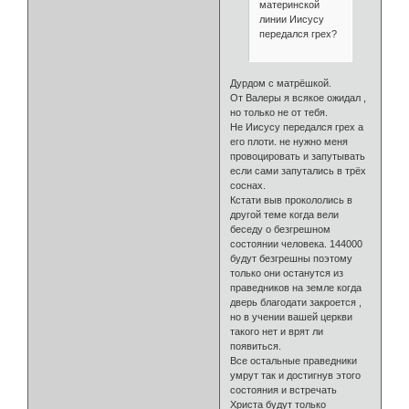
материнской
линии Иисусу
передался грех?
Дурдом с матрёшкой.
От Валеры я всякое ожидал ,
но только не от тебя.
Не Иисусу передался грех а
его плоти. не нужно меня
провоцировать и запутывать
если сами запутались в трёх
соснах.
Кстати выв прокололись в
другой теме когда вели
беседу о безгрешном
состоянии человека. 144000
будут безгрешны поэтому
только они останутся из
праведников на земле когда
дверь благодати закроется ,
но в учении вашей церкви
такого нет и врят ли
появиться.
Все остальные праведники
умрут так и достигнув этого
состояния и встречать
Христа будут только