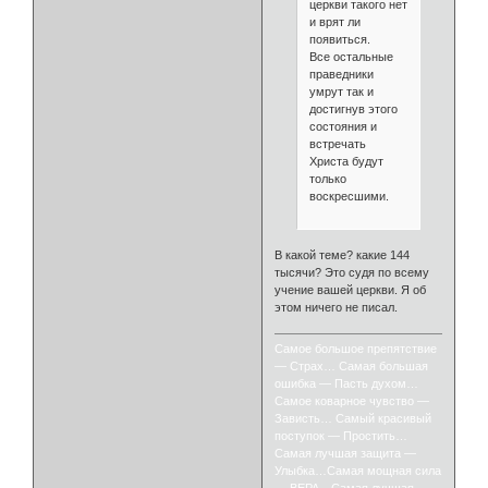
церкви такого нет
и врят ли
появиться.
Все остальные
праведники
умрут так и
достигнув этого
состояния и
встречать
Христа будут
только
воскресшими.
В какой теме? какие 144
тысячи? Это судя по всему
учение вашей церкви. Я об
этом ничего не писал.
Самое большое препятствие
— Страх… Самая большая
ошибка — Пасть духом…
Самое коварное чувство —
Зависть… Самый красивый
поступок — Простить…
Самая лучшая защита —
Улыбка…Самая мощная сила