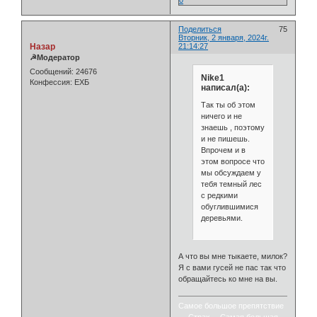
0
Поделиться
75
Вторник, 2 января, 2024г.
Назар
21:14:27
☭Модератор
Сообщений:
24676
Nike1
Конфессия:
ЕХБ
написал(а):
Так ты об этом
ничего и не
знаешь , поэтому
и не пишешь.
Впрочем и в
этом вопросе что
мы обсуждаем у
тебя темный лес
с редкими
обуглившимися
деревьями.
А что вы мне тыкаете, милок?
Я с вами гусей не пас так что
обращайтесь ко мне на вы.
Самое большое препятствие