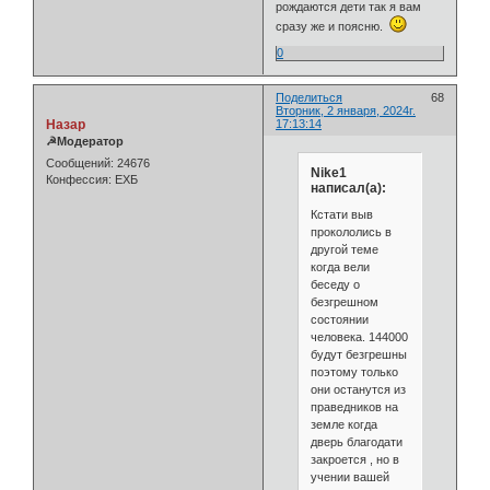
рождаются дети так я вам
сразу же и поясню.
0
Поделиться
68
Вторник, 2 января, 2024г.
Назар
17:13:14
☭Модератор
Сообщений:
24676
Nike1
Конфессия:
ЕХБ
написал(а):
Кстати выв
прокололись в
другой теме
когда вели
беседу о
безгрешном
состоянии
человека. 144000
будут безгрешны
поэтому только
они останутся из
праведников на
земле когда
дверь благодати
закроется , но в
учении вашей