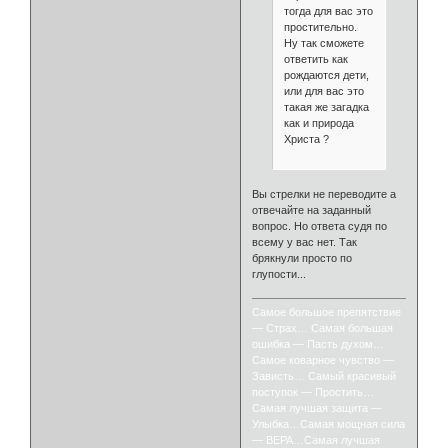
тогда для вас это
простительно.
Ну так сможете
ответить как
рождаются дети,
или для вас это
такая же загадка
как и природа
Христа ?
Вы стрелки не переводите а
отвечайте на заданный
вопрос. Но ответа судя по
всему у вас нет. Так
брякнули просто по
глупости...
Самое большое препятствие
— Страх… Самая большая
ошибка — Пасть духом…
Самое коварное чувство —
Зависть… Самый красивый
поступок — Простить…
Самая лучшая защита —
Улыбка…Самая мощная сила
— ВЕРА…Самая лучшая