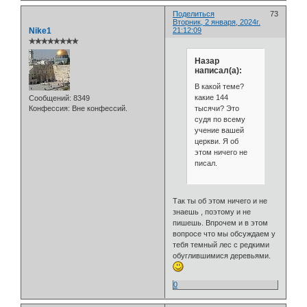
Поделиться
73
Вторник, 2 января, 2024г.
Nike1
21:12:09
✯✯✯✯✯✯✯✯
Назар
написал(а):
В какой теме?
какие 144
Сообщений:
8349
тысячи? Это
Конфессия:
Вне конфессий.
судя по всему
учение вашей
церкви. Я об
этом ничего не
писал.
Так ты об этом ничего и не
знаешь , поэтому и не
пишешь. Впрочем и в этом
вопросе что мы обсуждаем у
тебя темный лес с редкими
обуглившимися деревьями.
0