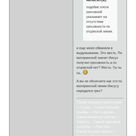
подобие плоти
греховной
указывает на
отсутствие
греховности по
отцовской линии.
и еще меня обвиняли в
выдумывании. Это жесть. По
материнской значит Иисус
получил греховность а по
отцовской нет? Жесть. Гы гы
гы..
А вы не объясните как это по
материнской линии Иисусу
передался грех?
Самое большое препятствие
— Страх… Самая большая
ошибка — Пасть духом…
Самое коварное чувство —
Зависть… Самый красивый
поступок — Простить…
Самая лучшая защита —