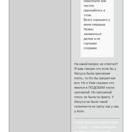
помолчите или
честно
признайтесь в
этом.
Всего хорошего у
меня перерыв.
Нужно
заниматься
делом а не
глупыми
спорами.
На какой вопрос не ответил?
Я вам говорю что если бы у
Иисуса была греховная
плоть, то Он бы грешил как
все. Но о Нем сказано что
явился в ПОДОБИИ плоти
греховной. Но греховной
плоть не была по факту. У
Иисуса не было такой
склонности ко греху как у нас
у всех.
Самое большое препятствие
— Страх… Самая большая
ошибка — Пасть духом…