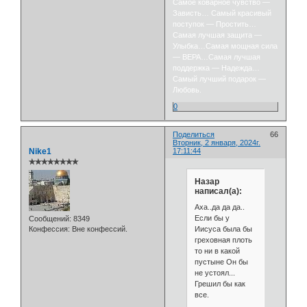
Самое коварное чувство —
Зависть… Самый красивый
поступок — Простить…
Самая лучшая защита —
Улыбка…Самая мощная сила
— ВЕРА…Самая лучшая
поддержка — Надежда…
Самый лучший подарок —
Любовь.
0
Поделиться
66
Вторник, 2 января, 2024г.
Nike1
17:11:44
✯✯✯✯✯✯✯✯
Назар
написал(а):
Аха..да да да..
Если бы у
Сообщений:
8349
Иисуса была бы
Конфессия:
Вне конфессий.
греховная плоть
то ни в какой
пустыне Он бы
не устоял...
Грешил бы как
все.