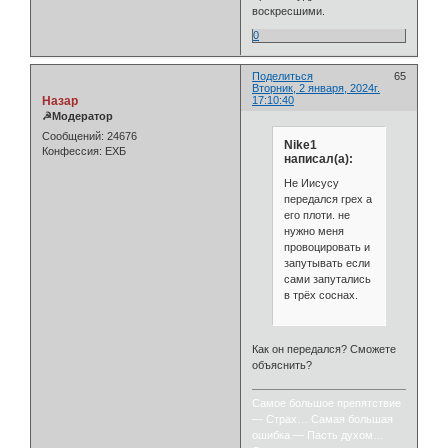
воскресшими.
0
Поделиться
65
Вторник, 2 января, 2024г.
Назар
17:10:40
☭Модератор
Сообщений:
24676
Nike1
Конфессия:
ЕХБ
написал(а):
Не Иисусу
передался грех а
его плоти. не
нужно меня
провоцировать и
запутывать если
сами запутались
в трёх соснах.
Как он передался? Сможете
объяснить?
Самое большое препятствие
— Страх… Самая большая
ошибка — Пасть духом…