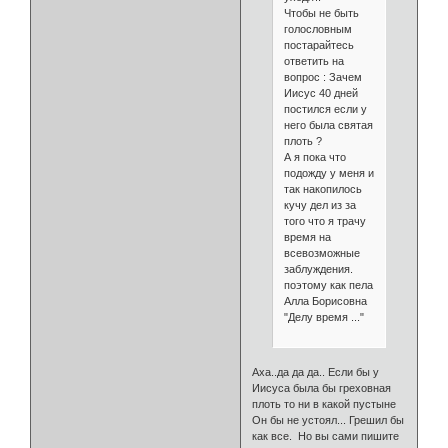
Чтобы не быть
голословным
постарайтесь
ответить на
вопрос : Зачем
Иисус 40 дней
постился если у
него была святая
плоть ?
А я пока что
подожду у меня и
так накопилось
кучу дел из за
того что я трачу
время на
всевозможные
заблуждения.
поэтому как пела
Алла Борисовна
"Делу время ..."
Аха..да да да.. Если бы у
Иисуса была бы греховная
плоть то ни в какой пустыне
Он бы не устоял... Грешил бы
как все. Но вы сами пишите