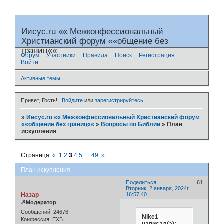
Иисус.ru «« Межконфессиональный
Христианский форум ««общение без
границ««
Форум
Участники
Правила
Поиск
Регистрация
Войти
Активные темы
Привет, Гость!
Войдите
или
зарегистрируйтесь
.
»
Иисус.ru «« Межконфессиональный Христианский форум
««общение без границ««
»
Вопросы по Библии
»
План
искупления
Страница:
«
1
2
3
4
5
…
49
»
План искупления
Поделиться
61
Вторник, 2 января, 2024г.
Назар
16:57:40
☭Модератор
Сообщений:
24676
Nike1
Конфессия:
ЕХБ
написал(а):