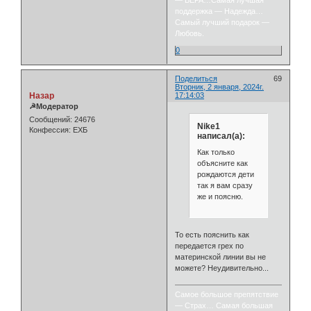
— ВЕРА…Самая лучшая
поддержка — Надежда…
Самый лучший подарок —
Любовь.
0
Поделиться
69
Вторник, 2 января, 2024г.
Назар
17:14:03
☭Модератор
Сообщений:
24676
Nike1
Конфессия:
ЕХБ
написал(а):
Как только
объясните как
рождаются дети
так я вам сразу
же и поясню.
То есть пояснить как
передается грех по
материнской линии вы не
можете? Неудивительно...
Самое большое препятствие
— Страх… Самая большая