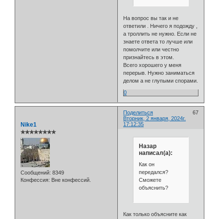
На вопрос вы так и не
ответили . Ничего я подожду ,
а троллить не нужно. Если не
знаете ответа то лучше или
помолчите или честно
признайтесь в этом.
Всего хорошего у меня
перерыв. Нужно заниматься
делом а не глупыми спорами.
0
Поделиться
67
Вторник, 2 января, 2024г.
Nike1
17:12:35
✯✯✯✯✯✯✯✯
Назар
написал(а):
Как он
передался?
Сообщений:
8349
Сможете
Конфессия:
Вне конфессий.
объяснить?
Как только объясните как