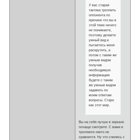
У вас старая
тактика троллить
оппонента по
причине что вы в
этой теме ничего
не понимаете,
поэтому делаете
умный вид и
пытаетесь меня
раскрутить, а
потом с таким же
умным видом
получив
необходимую
информацию
будете с таким
же умным видом
задавать по
моим ответам
вопросы. Старо
как этот мир.
Вы на себя лучше в зеркало
почаще смотрите. С вами в
троллинге никто не
сравнится. Ну что слились с