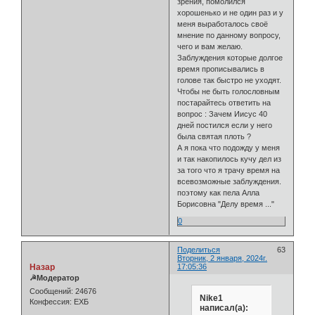
зрения, помолился
хорошенько и не один раз и у
меня выработалось своё
мнение по данному вопросу,
чего и вам желаю.
Заблуждения которые долгое
время прописывались в
голове так быстро не уходят.
Чтобы не быть голословным
постарайтесь ответить на
вопрос : Зачем Иисус 40
дней постился если у него
была святая плоть ?
А я пока что подожду у меня
и так накопилось кучу дел из
за того что я трачу время на
всевозможные заблуждения.
поэтому как пела Алла
Борисовна "Делу время ..."
0
Поделиться
63
Вторник, 2 января, 2024г.
Назар
17:05:36
☭Модератор
Сообщений:
24676
Nike1
Конфессия:
ЕХБ
написал(а):