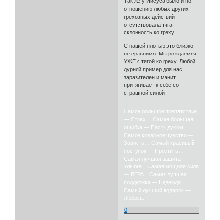
Так же у Иисуса было и по
отношению любых других
греховных действий
отсутствовала тяга,
склонность ко греху.
С нашей плотью это близко
не сравнимо. Мы рождаемся
УЖЕ с тягой ко греху. Любой
дурной пример для нас
заразителен и манит,
притягивает к себе со
страшной силой.
Самое большое препятствие
— Страх… Самая большая
ошибка — Пасть духом…
Самое коварное чувство —
Зависть… Самый красивый
поступок — Простить…
Самая лучшая защита —
Улыбка…Самая мощная сила
— ВЕРА…Самая лучшая
поддержка — Надежда…
Самый лучший подарок —
Любовь.
0