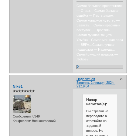
Самое большое препятствие
— Страх… Самая большая
ошибка — Пасть духом…
Самое коварное чувство —
Зависть… Самый красивый
поступок — Простить…
Самая лучшая защита —
Улыбка…Самая мощная сила
— ВЕРА…Самая лучшая
поддержка — Надежда…
Самый лучший подарок —
Любовь.
0
Поделиться
79
Вторник, 2 января, 2024г.
Nike1
21:19:04
✯✯✯✯✯✯✯✯
Назар
написал(а):
Вы стрелки не
переводите а
Сообщений:
8349
отвечайте на
Конфессия:
Вне конфессий.
заданный
вопрос. Но
ответа судя по