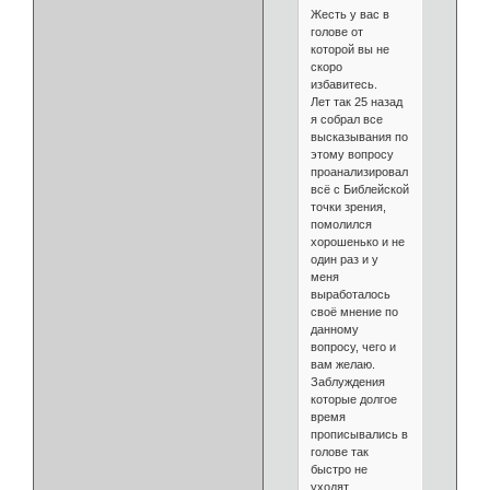
Жесть у вас в
голове от
которой вы не
скоро
избавитесь.
Лет так 25 назад
я собрал все
высказывания по
этому вопросу
проанализировал
всё с Библейской
точки зрения,
помолился
хорошенько и не
один раз и у
меня
выработалось
своё мнение по
данному
вопросу, чего и
вам желаю.
Заблуждения
которые долгое
время
прописывались в
голове так
быстро не
уходят.