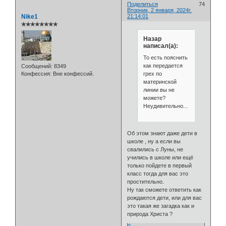
Поделиться
74
Вторник, 2 января, 2024г.
Nike1
21:14:01
✯✯✯✯✯✯✯✯
Назар
написал(а):
То есть пояснить
как передается
Сообщений:
8349
грех по
Конфессия:
Вне конфессий.
материнской
линии вы не
можете?
Неудивительно...
Об этом знают даже дети в
школе , ну а если вы
свалились с Луны, не
учились в школе или ещё
только пойдете в первый
класс тогда для вас это
простительно.
Ну так сможете ответить как
рождаются дети, или для вас
это такая же загадка как и
природа Христа ?