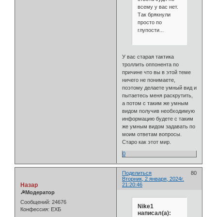
всему у вас нет.
Так брякнули
просто по
глупости...
У вас старая тактика
троллить оппонента по
причине что вы в этой теме
ничего не понимаете,
поэтому делаете умный вид и
пытаетесь меня раскрутить,
а потом с таким же умным
видом получив необходимую
информацию будете с таким
же умным видом задавать по
моим ответам вопросы.
Старо как этот мир.
0
Поделиться
80
Вторник, 2 января, 2024г.
Назар
21:20:46
☭Модератор
Сообщений:
24676
Nike1
Конфессия:
ЕХБ
написал(а):