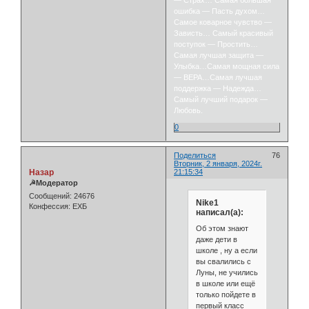
— Страх… Самая большая
ошибка — Пасть духом…
Самое коварное чувство —
Зависть… Самый красивый
поступок — Простить…
Самая лучшая защита —
Улыбка…Самая мощная сила
— ВЕРА…Самая лучшая
поддержка — Надежда…
Самый лучший подарок —
Любовь.
0
Поделиться
76
Вторник, 2 января, 2024г.
Назар
21:15:34
☭Модератор
Сообщений:
24676
Nike1
Конфессия:
ЕХБ
написал(а):
Об этом знают
даже дети в
школе , ну а если
вы свалились с
Луны, не учились
в школе или ещё
только пойдете в
первый класс