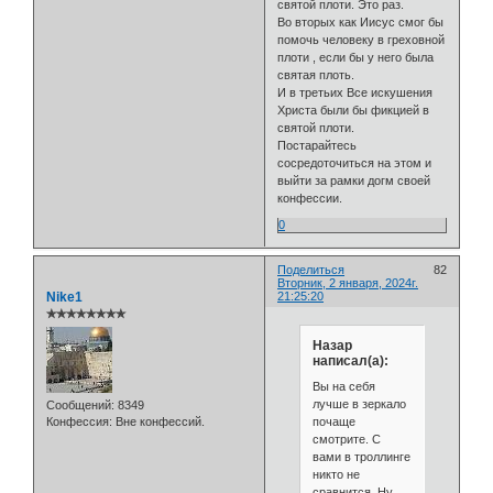
святой плоти. Это раз.
Во вторых как Иисус смог бы
помочь человеку в греховной
плоти , если бы у него была
святая плоть.
И в третьих Все искушения
Христа были бы фикцией в
святой плоти.
Постарайтесь
сосредоточиться на этом и
выйти за рамки догм своей
конфессии.
0
Поделиться
82
Вторник, 2 января, 2024г.
Nike1
21:25:20
✯✯✯✯✯✯✯✯
Назар
написал(а):
Вы на себя
лучше в зеркало
Сообщений:
8349
почаще
Конфессия:
Вне конфессий.
смотрите. С
вами в троллинге
никто не
сравнится. Ну