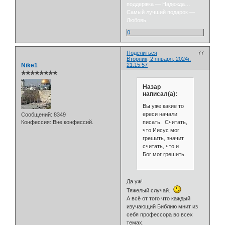
поддержка — Надежда…
Самый лучший подарок —
Любовь.
0
Поделиться
77
Вторник, 2 января, 2024г.
Nike1
21:15:57
✯✯✯✯✯✯✯✯
Назар
написал(а):
Вы уже какие то
ереси начали
Сообщений:
8349
писать. Считать,
Конфессия:
Вне конфессий.
что Иисус мог
грешить, значит
считать, что и
Бог мог грешить.
Да уж!
Тяжелый случай.
А всё от того что каждый
изучающий Библию мнит из
себя профессора во всех
темах.