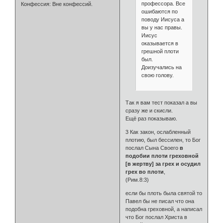
профессора. Все
Конфессия:
Вне конфессий.
ошибаются по
поводу Иисуса а
вы у нас правы.
Иисус
оказывается в
грешной плоти
был.
Доизучались на
свою голову.
Так я вам тест показал а вы
сразу же и скисли.
Ещё раз показываю.
3 Как закон, ослабленный
плотию, был бессилен, то Бог
послал Сына Своего
в
подобии плоти греховной
[в жертву] за грех и осудил
грех во плоти
,
(Рим.8:3)
если бы плоть была святой то
Павел бы не писал что она
подобна греховной, а написал
что Бог послал Христа в