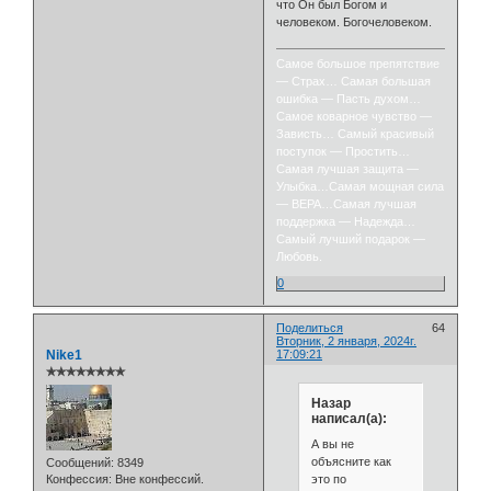
что Он был Богом и
человеком. Богочеловеком.
Самое большое препятствие
— Страх… Самая большая
ошибка — Пасть духом…
Самое коварное чувство —
Зависть… Самый красивый
поступок — Простить…
Самая лучшая защита —
Улыбка…Самая мощная сила
— ВЕРА…Самая лучшая
поддержка — Надежда…
Самый лучший подарок —
Любовь.
0
Поделиться
64
Вторник, 2 января, 2024г.
Nike1
17:09:21
✯✯✯✯✯✯✯✯
Назар
написал(а):
А вы не
объясните как
Сообщений:
8349
это по
Конфессия:
Вне конфессий.