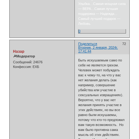
Улыбка…Самая мощная сила
— ВЕРА…Самая лучшая
поддержка — Надежда…
Самый лучший подарок —
Любовь.
0
Поделиться
72
Вторник, 2 января, 2024г.
Назар
17:41:44
☭Модератор
Быть искушаемым само по
Сообщений:
24676
себе не является грехом.
Конфессия:
ЕХБ
Человек может побуждать
вас к чему-то, на что у вас
нет желания делать (как
например, совершение
убийства или участие в
сексуальных извращениях).
Вероятно, что у вас нет
желания принять участие в
этих действиях, но вы все
равно были искушаемы,
потому что кто-то предложил
вам такую возможность. Но
вам было противна сама
мысль об этих действиях.