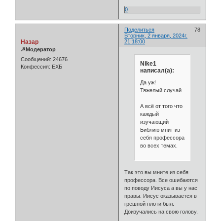
0
Поделиться
78
Вторник, 2 января, 2024г.
Назар
21:18:00
☭Модератор
Сообщений:
24676
Nike1
Конфессия:
ЕХБ
написал(а):
Да уж!
Тяжелый случай.
А всё от того что
каждый
изучающий
Библию мнит из
себя профессора
во всех темах.
Так это вы мните из себя
профессора. Все ошибаются
по поводу Иисуса а вы у нас
правы. Иисус оказывается в
грешной плоти был.
Доизучались на свою голову.