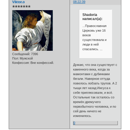
Viktor.o
08:22:39
✯✯✯✯✯✯✯
Shadoria
написал(а):
...Православная
Церковь уже 16
веков
существовала и
люди в ней
спасались. ...
Сообщений:
7396
Пол:
Мужской
Конфессия:
Вне конфессий.
Думаю, что она существует с
каменного века, когда за
мамонтами с дубинками
бегали. Наверное оттуда
повелось лобзать трупов. А 2
тыщи лет назад Иисуса к
себе приплюсовали, и всё.
Остальные так осталось со
времён дремучего
первобытного человека, и по
сей день ничего не
изменилось.
0