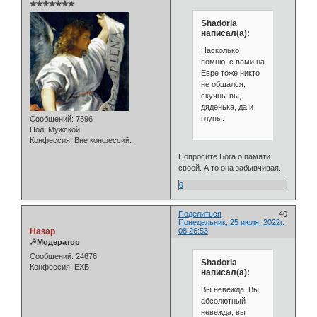
✯✯✯✯✯✯✯
Shadoria
написал(а):
Насколько
помню, с вами на
Евре тоже никто
не общался,
скучны вы,
дяденька, да и
глупы.
Сообщений:
7396
Пол:
Мужской
Конфессия:
Вне конфессий.
Попросите Бога о памяти
своей. А то она забывчивая.
0
Поделиться
40
Понедельник, 25 июля, 2022г.
Назар
08:26:53
☭Модератор
Сообщений:
24676
Shadoria
Конфессия:
ЕХБ
написал(а):
Вы невежда. Вы
абсолютный
невежда, вы