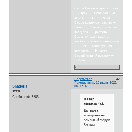
Самое большое препятствие
— Страх… Самая большая
ошибка — Пасть духом…
Самое коварное чувство —
Зависть… Самый красивый
поступок — Простить…
Самая лучшая защита —
Улыбка…Самая мощная сила
— ВЕРА…Самая лучшая
поддержка — Надежда…
Самый лучший подарок —
Любовь.
+1
Поделиться
42
Понедельник, 25 июля, 2022г.
Shadoria
08:30:14
✯✯✯
Сообщений:
3203
Назар
написал(а):
Да...вам к
эспадушке на
помойный форум
Блонди.