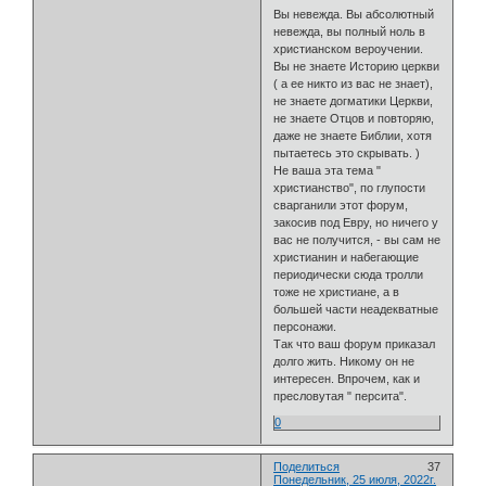
Вы невежда. Вы абсолютный
невежда, вы полный ноль в
христианском вероучении.
Вы не знаете Историю церкви
( а ее никто из вас не знает),
не знаете догматики Церкви,
не знаете Отцов и повторяю,
даже не знаете Библии, хотя
пытаетесь это скрывать. )
Не ваша эта тема "
христианство", по глупости
сварганили этот форум,
закосив под Евру, но ничего у
вас не получится, - вы сам не
христианин и набегающие
периодически сюда тролли
тоже не христиане, а в
большей части неадекватные
персонажи.
Так что ваш форум приказал
долго жить. Никому он не
интересен. Впрочем, как и
пресловутая " персита".
0
Поделиться
37
Понедельник, 25 июля, 2022г.