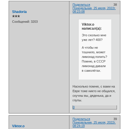
Поделиться
38
Понедельник, 25 июля, 2022г.
Shadoria
08:23:08
✯✯✯
Сообщений:
3203
Viktor.o
написал(а):
Это сколько мне
уже лет? 400?
А чтобы не
тошнило, может
лимонад попить?
Помню, в СССР
лимонад давали
в самолётах.
Насколько помню, с вами на
Евре тоже никто не общался,
скучны вы, дяденька, да и
глупы.
0
Поделиться
39
Понедельник, 25 июля, 2022г.
Viktor.o
08:24:19