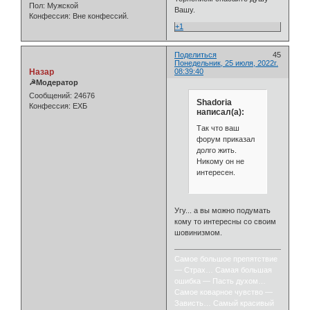
Пол:
Мужской
Вашу.
Конфессия:
Вне конфессий.
+1
Поделиться
45
Понедельник, 25 июля, 2022г.
Назар
08:39:40
☭Модератор
Сообщений:
24676
Shadoria
Конфессия:
ЕХБ
написал(а):
Так что ваш
форум приказал
долго жить.
Никому он не
интересен.
Угу... а вы можно подумать
кому то интересны со своим
шовинизмом.
Самое большое препятствие
— Страх… Самая большая
ошибка — Пасть духом…
Самое коварное чувство —
Зависть… Самый красивый