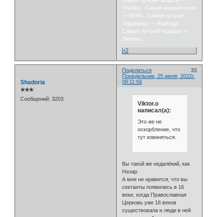
Самая лучшая защита —
Улыбка…Самая мощная сила
— ВЕРА…Самая лучшая
поддержка — Надежда…
Самый лучший подарок —
Любовь.
+2
Поделиться
33
Понедельник, 25 июля, 2022г.
Shadoria
08:11:56
✯✯✯
Сообщений:
3203
Viktor.o
написал(а):
Это же не
оскорбление, что
тут извиняться.
Вы такой же недалёкий, как
Назар.
А мне не нравится, что вы
сектанты появились в 16
веке, когда Православная
Церковь уже 16 веков
существовала и люди в ней