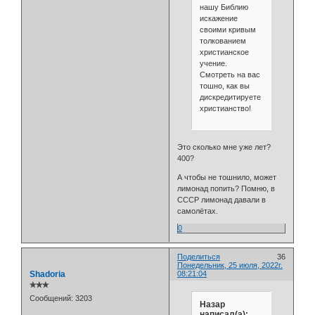
нашу Библию
искажение
своими кривым
толкованием
христианское
учение.
Смотреть на вас
тошно, как вы
дискредитируете
христианство!
Это сколько мне уже лет?
400?
А чтобы не тошнило, может
лимонад попить? Помню, в
СССР лимонад давали в
самолётах.
0
Поделиться
36
Понедельник, 25 июля, 2022г.
Shadoria
08:21:04
✯✯✯
Сообщений:
3203
Назар
написал(а):