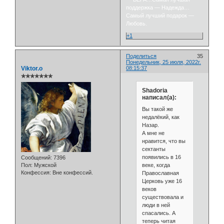
поддержка — Надежда…
Самый лучший подарок —
Любовь.
+1
Поделиться
35
Понедельник, 25 июля, 2022г.
Viktor.o
08:15:37
✯✯✯✯✯✯✯
Shadoria
написал(а):
Вы такой же
недалёкий, как
Назар.
А мне не
нравится, что вы
сектанты
появились в 16
Сообщений:
7396
веке, когда
Пол:
Мужской
Конфессия:
Вне конфессий.
Православная
Церковь уже 16
веков
существовала и
люди в ней
спасались. А
теперь читая