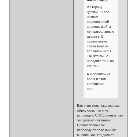
В сторону
церкви...Я вас
назвал
православной
шовинисткой, а
не православную
церковь. В
православии
слава Богу не
все шовинисты.
Так что вы не
наводите тень на
плетень..
А шовинизм из
вас и в этом
сообщении
прет...
Вам я не знаю, сколько раз
объясняла, что я не
исповедую СВОЁ учение, как
это делают сектанты!
Православные не
исповедуют своё личное
мнение, как это делают