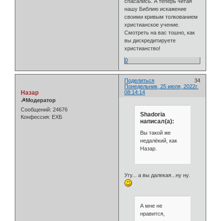
спасались. А теперь читая
нашу Библию искажение
своими кривым толкованием
христианское учение.
Смотреть на вас тошно, как
вы дискредитируете
христианство!
0
Поделиться
34
Понедельник, 25 июля, 2022г.
Назар
08:14:14
☭Модератор
Сообщений:
24676
Shadoria
Конфессия:
ЕХБ
написал(а):
Вы такой же
недалёкий, как
Назар.
Угу... а вы далекая...ну ну.
А мне не
нравится,