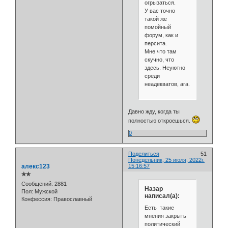
огрызаться.
У вас точно
такой же
помойный
форум, как и
персита.
Мне что там
скучно, что
здесь. Неуютно
среди
неадекватов, ага.
Давно жду, когда ты
полностью откроешься.
0
Поделиться
51
Понедельник, 25 июля, 2022г.
алекс123
15:16:57
✯✯
Сообщений:
2881
Назар
Пол:
Мужской
написал(а):
Конфессия:
Православный
Есть такие
мнения закрыть
политический