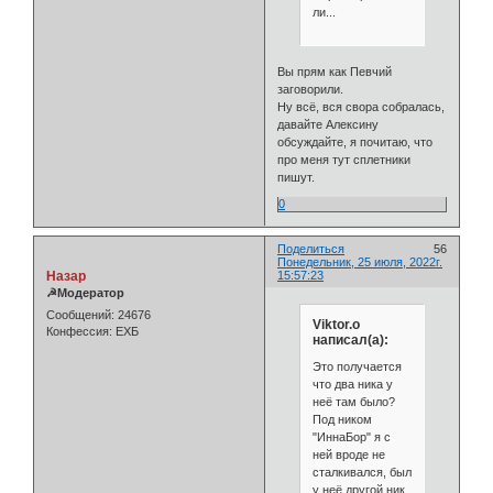
ли...
Вы прям как Певчий
заговорили.
Ну всё, вся свора собралась,
давайте Алексину
обсуждайте, я почитаю, что
про меня тут сплетники
пишут.
0
Поделиться
56
Понедельник, 25 июля, 2022г.
Назар
15:57:23
☭Модератор
Сообщений:
24676
Viktor.o
Конфессия:
ЕХБ
написал(а):
Это получается
что два ника у
неё там было?
Под ником
"ИннаБор" я с
ней вроде не
сталкивался, был
у неё другой ник.