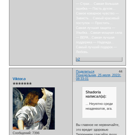
— Страх… Самая большая
ошибка — Пасть духом…
Самое коварное чувство —
Зависть… Самый красивый
поступок — Простить…
Самая лучшая защита —
Улыбка…Самая мощная сила
— ВЕРА…Самая лучшая
поддержка — Надежда…
Самый лучший подарок —
Любовь.
+2
Поделиться
44
Понедельник, 25 июля, 2022г.
Viktor.o
08:33:01
✯✯✯✯✯✯✯
Shadoria
написал(а):
... Неуютно среди
неадекватов, ага.
Вы главное не нервничайте,
это вредит здоровью
Сообщений:
7396
Терпением спасайте душу