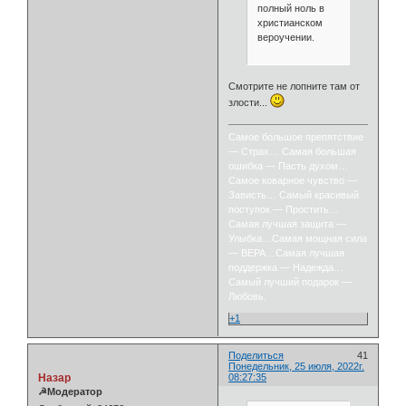
полный ноль в
христианском
вероучении.
Смотрите не лопните там от
злости...
Самое большое препятствие
— Страх… Самая большая
ошибка — Пасть духом…
Самое коварное чувство —
Зависть… Самый красивый
поступок — Простить…
Самая лучшая защита —
Улыбка…Самая мощная сила
— ВЕРА…Самая лучшая
поддержка — Надежда…
Самый лучший подарок —
Любовь.
+1
Поделиться
41
Понедельник, 25 июля, 2022г.
Назар
08:27:35
☭Модератор