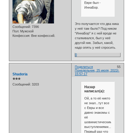
Евре был -
ИннаБор.
Это получается что два ника
Сообщений:
7396
у неё там было? Под ником
Пол:
Мужской
"ИннаБор" я с ней вроде не
Конфессия:
Вне конфессий.
сталкивался, был у неё
другой ник. Забыл, какой,
надо опять у неё спросить.
0
Поделиться
55
Понедельник, 25 июля, 2022г.
Shadoria
15:57:17
✯✯✯
Сообщений:
3203
Назар
написал(а):
Ой, а то её никто
не знал...тут все
с Евры и все
давно знакомы с
её
шовинистическими
выступлениями...
Первый раз что