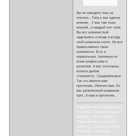
Вы не наводите тень на
плетень...Типа у вас единое
мнение....У вас там тьма
мнений...и каждый гнет своё.
Вы вот шовинисткой
заделались и везде и всюду
свой шовинизм сеете. Не все
православные такие
шовинисты. Есть и
нормальные, терпимые ко
всем конфессиям и
религиям. А вас почитаешь -
волосы дыбом
становятся...Средневековье.
Так что именно вам
претензии...Именно вам. Из
вас религиозный шовинизм
прет...К вам и претензии...
Самое большое препятствие
— Страх… Самая большая
ошибка — Пасть духом…
Самое коварное чувство —
Зависть… Самый красивый
поступок — Простить…