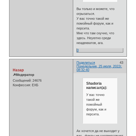
Вы только и можете, что
огрызаться.
У вас точно такой же
помойный форум, как и
персита.
Мне что там скучно, что
здесь. Неуютно среди
неадекватов, ага.
0
Поделиться
43
Понедельник, 25 июля, 2022г.
Назар
08:32:40
☭Модератор
Сообщений:
24676
Shadoria
Конфессия:
ЕХБ
написал(а):
У вас точно
такой же
помойный
форум, как и
персита.
Ах хочется да не выходит у
вас...факты не соответствуют