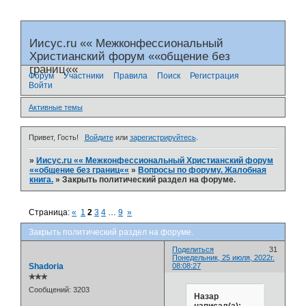
Иисус.ru «« Межконфессиональный
Христианский форум ««общение без
границ««
Форум
Участники
Правила
Поиск
Регистрация
Войти
Активные темы
Привет, Гость!
Войдите
или
зарегистрируйтесь
.
»
Иисус.ru «« Межконфессиональный Христианский форум
««общение без границ««
»
Вопросы по форуму. Жалобная
книга.
»
Закрыть политический раздел на форуме.
Страница:
«
1
2
3
4
…
9
»
Закрыть политический раздел на форуме.
Поделиться
31
Понедельник, 25 июля, 2022г.
Shadoria
08:08:27
✯✯✯
Сообщений:
3203
Назар
написал(а):