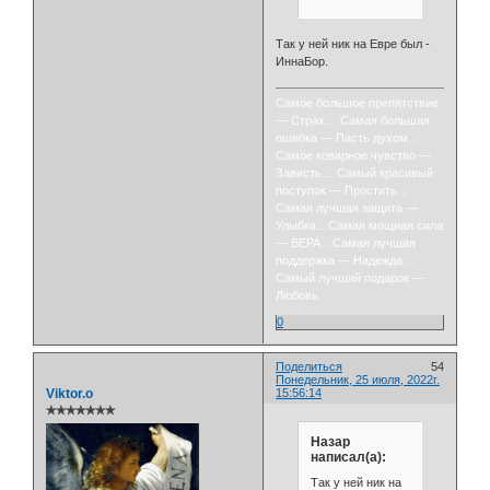
Так у ней ник на Евре был -
ИннаБор.
Самое большое препятствие
— Страх… Самая большая
ошибка — Пасть духом…
Самое коварное чувство —
Зависть… Самый красивый
поступок — Простить…
Самая лучшая защита —
Улыбка…Самая мощная сила
— ВЕРА…Самая лучшая
поддержка — Надежда…
Самый лучший подарок —
Любовь.
0
Поделиться
54
Понедельник, 25 июля, 2022г.
Viktor.o
15:56:14
✯✯✯✯✯✯✯
Назар
написал(а):
Так у ней ник на