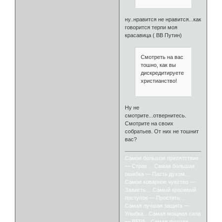
ну..нравится не нравится...как
говорится терпи моя
красавица ( ВВ Путин)
Смотреть на вас
тошно, как вы
дискредитируете
христианство!
Ну не
смотрите...отвернитесь.
Смотрите на своих
собратьев. От них не тошнит
вас?
Самое большое препятствие
— Страх… Самая большая
ошибка — Пасть духом…
Самое коварное чувство —
Зависть… Самый красивый
поступок — Простить…
Самая лучшая защита —
Улыбка…Самая мощная сила
— ВЕРА…Самая лучшая