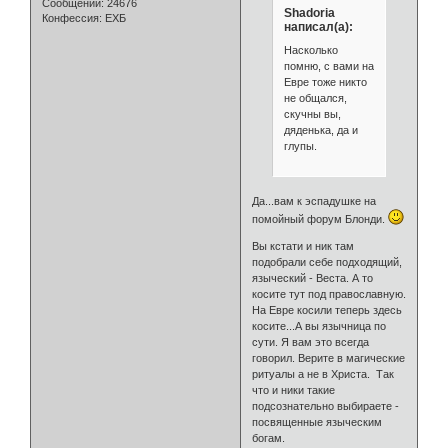
Сообщений:
24676
Shadoria
Конфессия:
ЕХБ
написал(а):
Насколько
помню, с вами на
Евре тоже никто
не общался,
скучны вы,
дяденька, да и
глупы.
Да...вам к эспадушке на
помойный форум Блонди.
Вы кстати и ник там
подобрали себе подходящий,
языческий - Веста. А то
косите тут под православную.
На Евре косили теперь здесь
косите...А вы язычница по
сути. Я вам это всегда
говорил. Верите в магические
ритуалы а не в Христа. Так
что и ники такие
подсознательно выбираете -
посвященные языческим
богам.