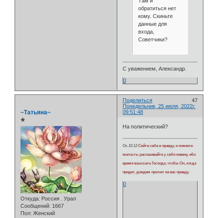
Там и
обратиться нет
кому. Скиньте
данные для
входа,
Советчики?
С уважением, Александр.
0
Поделиться
47
Понедельник, 25 июля, 2022г.
~Татьяна~
09:51:48
✯
На политический?
Ос.10.12
Сейте себе в правду, и пожнете
милость; распахивайте у себя новину, ибо
время взыскать Господа, чтобы Он, когда
придет, дождем пролил на вас правду.
0
Откуда:
Россия . Урал
Сообщений:
1667
Пол:
Женский