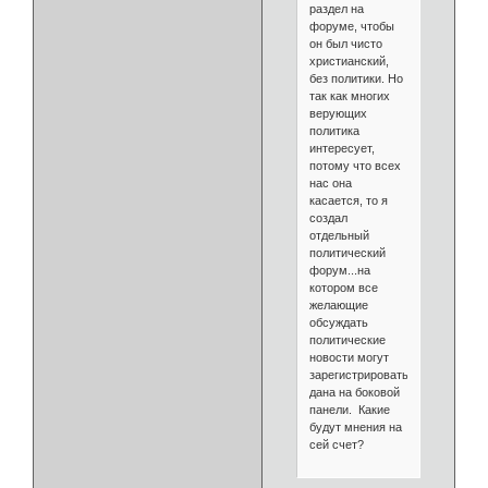
раздел на
форуме, чтобы
он был чисто
христианский,
без политики. Но
так как многих
верующих
политика
интересует,
потому что всех
нас она
касается, то я
создал
отдельный
политический
форум...на
котором все
желающие
обсуждать
политические
новости могут
зарегистрироваться...Ссылка
дана на боковой
панели. Какие
будут мнения на
сей счет?