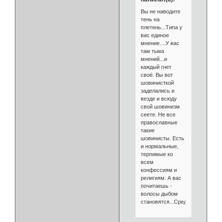
Вы не наводите
тень на
плетень...Типа у
вас единое
мнение....У вас
там тьма
мнений...и
каждый гнет
своё. Вы вот
шовинисткой
заделались и
везде и всюду
свой шовинизм
сеете. Не все
православные
такие
шовинисты. Есть
и нормальные,
терпимые ко
всем
конфессиям и
религиям. А вас
почитаешь -
волосы дыбом
становятся...Средневековье.