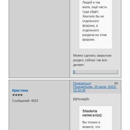
Людей и так
мало, ещё часть
туда уйдёт.
Хватило бы не
отдельного
форума, а
отдельного
раздела на этом
форуме.
Можно сделать закрытым
раздел, сейчас так все
делают.
0
Поделиться
50
Понедельник, 25 июля, 2022г.
Кристина
15:10:34
✯✯✯✯
[b]Назар[/b
Сообщений:
4023
Shadoria
написал(а):
Вы только и
можете, что