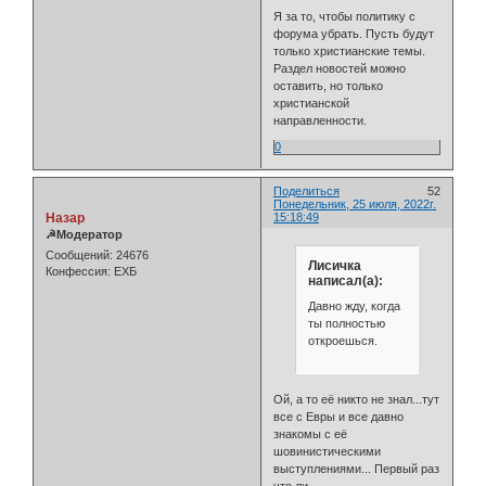
Я за то, чтобы политику с
форума убрать. Пусть будут
только христианские темы.
Раздел новостей можно
оставить, но только
христианской
направленности.
0
Поделиться
52
Понедельник, 25 июля, 2022г.
Назар
15:18:49
☭Модератор
Сообщений:
24676
Лисичка
Конфессия:
ЕХБ
написал(а):
Давно жду, когда
ты полностью
откроешься.
Ой, а то её никто не знал...тут
все с Евры и все давно
знакомы с её
шовинистическими
выступлениями... Первый раз