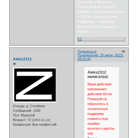
поступок — Простить…
Самая лучшая защита —
Улыбка…Самая мощная сила
— ВЕРА…Самая лучшая
поддержка — Надежда…
Самый лучший подарок —
Любовь.
+1
Поделиться
46
Понедельник, 25 июля, 2022г.
Aleks2312
09:15:44
✯
Aleks2312
написал(а):
Ваши действия
напоминают
действия ботов.
Пожалуйста,
обратитесь в
Откуда:
д. Столбово
техническую
Сообщений:
1430
поддержку
Пол:
Мужской
сервиса (код
Возраст:
72
[1953-11-12]
ошибки:
Конфессия:
Вне конфессий.
incorrect-captcha-
sol)
.