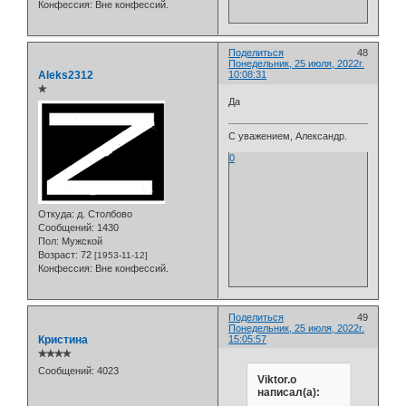
Конфессия:
Вне конфессий.
Поделиться
48
Понедельник, 25 июля, 2022г.
Aleks2312
10:08:31
✯
Да
С уважением, Александр.
0
Откуда:
д. Столбово
Сообщений:
1430
Пол:
Мужской
Возраст:
72
[1953-11-12]
Конфессия:
Вне конфессий.
Поделиться
49
Понедельник, 25 июля, 2022г.
Кристина
15:05:57
✯✯✯✯
Сообщений:
4023
Viktor.o
написал(а):