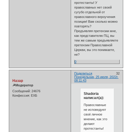
протестанты! У
православных нет своей
сугубо отдельной от
православного вероучения
позиции! Вам сколько можно
повторять?
Предъявляя претензии мне,
как представителю ПЦ, вы
тем же самым предъявляете
претензии Православной
Церкви, вы это понимаете,
не?
0
Поделиться
32
Понедельник, 25 июля, 2022г.
Назар
08:11:43
☭Модератор
Сообщений:
24676
Shadoria
Конфессия:
ЕХБ
написал(а):
Православные
не исповедуют
своё личное
мнение, как это
делают
протестанты!