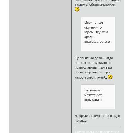
вашим злобным желаниям.
Мне что там
скучно, что
здесь. Неуютно
среди
неадекватов, ага.
Ну понятное дело...негде
потешится...ну идите на
православный.. там вам
ваши собратья быстро
накостыляют люлей..
Вы только и
можете, что
огрызаться.
В зеркальце смотреться надо
почаще.
Самое большое препятствие