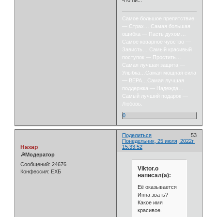
что ли...
Самое большое препятствие
— Страх… Самая большая
ошибка — Пасть духом…
Самое коварное чувство —
Зависть… Самый красивый
поступок — Простить…
Самая лучшая защита —
Улыбка…Самая мощная сила
— ВЕРА…Самая лучшая
поддержка — Надежда…
Самый лучший подарок —
Любовь.
0
Поделиться
53
Понедельник, 25 июля, 2022г.
Назар
15:33:52
☭Модератор
Сообщений:
24676
Viktor.o
Конфессия:
ЕХБ
написал(а):
Её оказывается
Инна звать?
Какое имя
красивое.