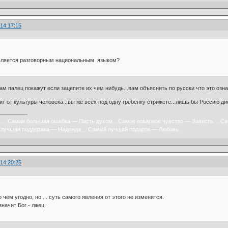
 14:17:15
является разговорным национальным языком?
вам палец покажут если зацепите их чем нибудь...вам объяснить по русски что это озна
ит от культуры человека...вы же всех под одну гребенку стрижете...лишь бы Россию д
х… Самая большая ошибка — Пасть духом…Самое коварное чувство — Зависть… Са
лучшая поддержка — Надежда… Самый лучший подарок — Любовь.
 14:20:25
 чем угодно, но ... суть самого явления от этого не изменится.
начит Бог - лжец.