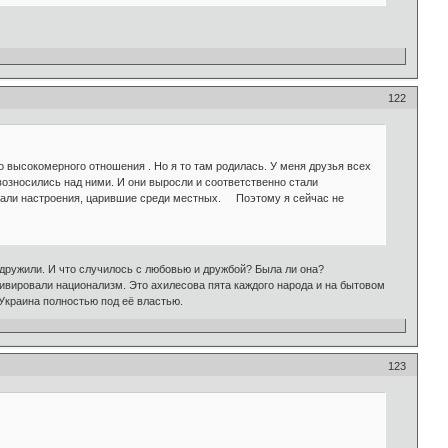
122
ого высокомерного отношения . Но я то там родилась. У меня друзья всех
озносились над ними. И они выросли и соответственно стали
 знали настроения, царившие среди местных. Поэтому я сейчас не
 дружили. И что случилось с любовью и дружбой? Была ли она?
ьтивировали национализм. Это ахилесова пята каждого народа и на бытовом
т Украина полностью под её властью.
123