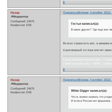
0
Назар
Поделиться
Вторник, 4 октября, 2022г.
☭Модератор
Сообщений:
24676
Гостья написал(а):
Конфессия:
ЕХБ
В каких других? Где еще мат 
Во всех страна есть мат...в америке 
А разговорный это язык или нет завис
Самое большое препятствие — Стра
Самая мощная сила — ВЕРА…Самая 
0
Назар
Поделиться
Вторник, 4 октября, 2022г.
☭Модератор
Сообщений:
24676
White Digger написал(а):
Конфессия:
ЕХБ
Что ж, можно назвать что угодно
И если в России нет фашизма: з