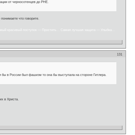
ации от черносотенцев до РНЕ.
 понимаете что говорите.
мый красивый поступок — Простить… Самая лучшая защита — Улыбка…
131
ли бы в России был фашизм то она бы выступала на стороне Гитлера.
их в Христа.