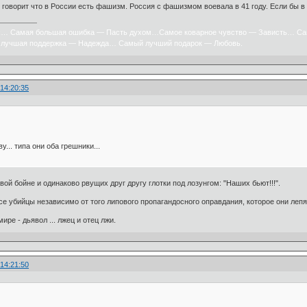
то говорит что в России есть фашизм. Россия с фашизмом воевала в 41 году. Если бы 
х… Самая большая ошибка — Пасть духом…Самое коварное чувство — Зависть… Са
лучшая поддержка — Надежда… Самый лучший подарок — Любовь.
 14:20:35
у... типа они оба грешники...
ой бойне и одинаково рвущих друг другу глотки под лозунгом: "Наших бьют!!!".
все убийцы независимо от того липового пропагандосного оправдания, которое они лепя
ре - дьявол ... лжец и отец лжи.
 14:21:50