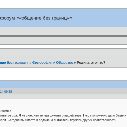
 форум ««общение без границ««
ие без границ««
»
Философия и Общество
»
Родина, это что?
 14:09:58
е помню.
 ответов зря. Я не знаю что теперь думать о вашей вере. Нет, это конечно дело Ваше и
себя. Сегодня вы живёте в содоме, а пытаетесь поучать других нравственности.