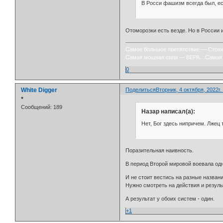
В Росси фашизм всегда был, ес
Отоморозки есть везде. Но в России 
Самое большое препятствие — Стра
Самая мощная сила — ВЕРА…Самая 
0
White Digger
Поделиться
Вторник, 4 октября, 2022г.
⭒
Сообщений:
189
Назар написал(а):
Нет, Бог здесь нипричем. Лжец
Поразительная наивность.
В период Второй мировой воевала одн
И не стоит вестись на разные названи
Нужно смотреть на действия и резуль
А результат у обоих систем - один.
+1