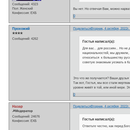
Сообщений:
4323
Пол:
Женский
Вы нет. Но отвечая Вам, можно нарва
Конфессия:
ЕХБ
0
Прохожий
Поделиться
Вторник, 4 октября, 2022г.
✯✯✯✯
Сообщений:
4262
Гостья написал(а):
Для вас... для россиян... Но н
национальностей, мы дружили, 
относиться к большинству русс
советую знакомым уезжать в Ка
Это что же получается? Ваши друзья 
Так вот, Гостья, мы все стали жертв
уровне живёт в той, или иной мере. Э
0
Назар
Поделиться
Вторник, 4 октября, 2022г.
☭Модератор
Сообщений:
24676
Гостья написал(а):
Конфессия:
ЕХБ
Ответьте честно, как перед Бо