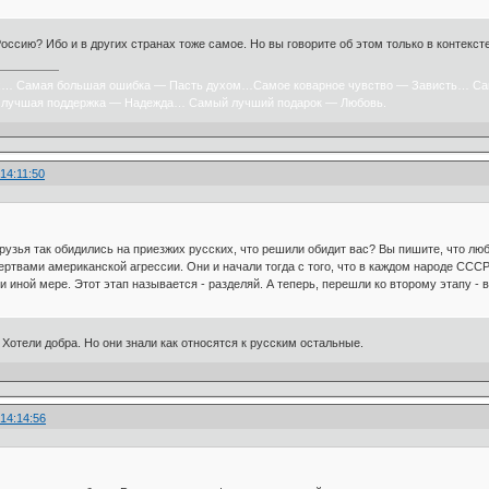
оссию? Ибо и в других странах тоже самое. Но вы говорите об этом только в контексте
х… Самая большая ошибка — Пасть духом…Самое коварное чувство — Зависть… Са
лучшая поддержка — Надежда… Самый лучший подарок — Любовь.
 14:11:50
рузья так обидились на приезжих русских, что решили обидит вас? Вы пишите, что лю
жертвами американской агрессии. Они и начали тогда с того, что в каждом народе ССС
и иной мере. Этот этап называется - разделяй. А теперь, перешли ко второму этапу - 
 Хотели добра. Но они знали как относятся к русским остальные.
 14:14:56