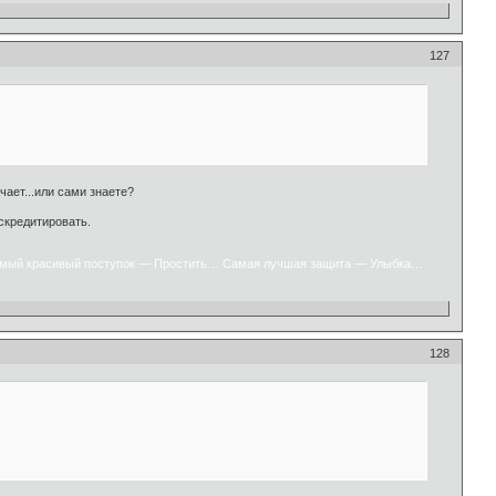
127
чает...или сами знаете?
искредитировать.
мый красивый поступок — Простить… Самая лучшая защита — Улыбка…
128