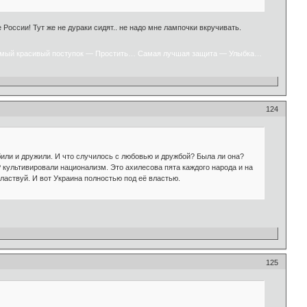
 России! Тут же не дураки сидят.. не надо мне лампочки вкручивать.
мый красивый поступок — Простить… Самая лучшая защита — Улыбка…
124
били и дружили. И что случилось с любовью и дружбой? Была ли она?
Р культивировали национализм. Это ахилесова пята каждого народа и на
властвуй. И вот Украина полностью под её властью.
125