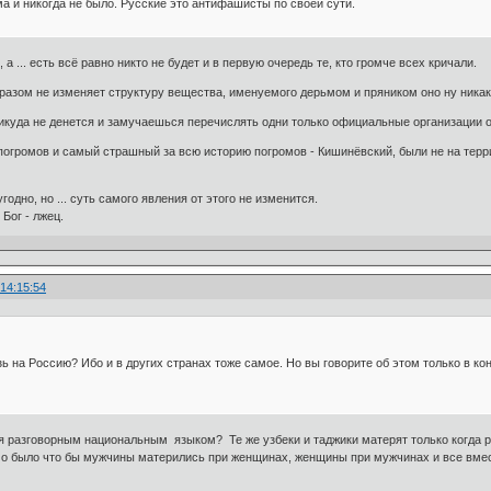
а и никогда не было. Русские это антифашисты по своей сути.
а ... есть всё равно никто не будет и в первую очередь те, кто громче всех кричали.
бразом не изменяет структуру вещества, именуемого дерьмом и пряником оно ну никак
никуда не денется и замучаешься перечислять одни только официальные организации 
 погромов и самый страшный за всю историю погромов - Кишинёвский, были не на тер
годно, но ... суть самого явления от этого не изменится.
Бог - лжец.
 14:15:54
ь на Россию? Ибо и в других странах тоже самое. Но вы говорите об этом только в кон
я разговорным национальным языком? Те же узбеки и таджики матерят только когда р
было что бы мужчины матерились при женщинах, женщины при мужчинах и все вместе п