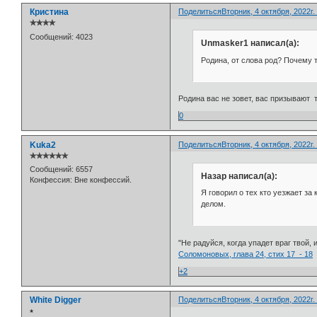
Кристина
Поделиться
Вторник, 4 октября, 2022г.
✯✯✯✯
Сообщений:
4023
Unmasker1 написал(а):
Родина, от слова род? Почему 
Родина вас не зовет, вас призывают те
0
Kuka2
Поделиться
Вторник, 4 октября, 2022г.
✯✯✯✯✯✯
Сообщений:
6557
Назар написал(а):
Конфессия:
Вне конфессий.
Я говорил о тех кто уезжает за
делом.
"Не радуйся, когда упадет враг твой, 
Соломоновых, глава 24, стих 17 - 18
+2
White Digger
Поделиться
Вторник, 4 октября, 2022г.
⭒