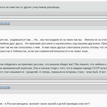
ться на хамство от других участников разговора.
 14:10:22
е для нас, родившихся там.... Но... мы пострадали из за таких как вы. Именно из за эт
любили друг друга.. Но приезжие россияне и насмехались над нашими друзьями. Прев
ких так же как относились к ним. А нам наши друзья советовали уехать потому что
захстан и Узбекистан, если они славянской внешности и не знают язык.
так обидились на приезжих русских, что решили обидит вас? Вы пишите, что любили и
ами американской агрессии. Они и начали тогда с того, что в каждом народе СССР кул
тот этап называется - разделяй. А теперь, перешли ко второму этапу - властвуй. И во
 14:10:56
гом - в России женщины матерят своих мужей и детей прилюдно или нет?