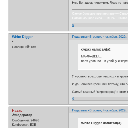
Нет, Бог здесь нипричем. Лжец тот к
Самое большое препятствие — Стра
Самая мощная сила — ВЕРА…Самая 
0
White Digger
Поделиться
Вторник, 4 октября, 2022г.
⭒
Сообщений:
189
сураз написал(а):
МА-ЛА-ДЕЦ!...
всех уровнял... и убийцу и жертв
Я уровнял всех, сцепившихся в кровав
И да - они все грешники потому, что 
Самый главный "миротворец" в этом ми
0
Назар
Поделиться
Вторник, 4 октября, 2022г.
☭Модератор
Сообщений:
24676
White Digger написал(а):
Конфессия:
ЕХБ