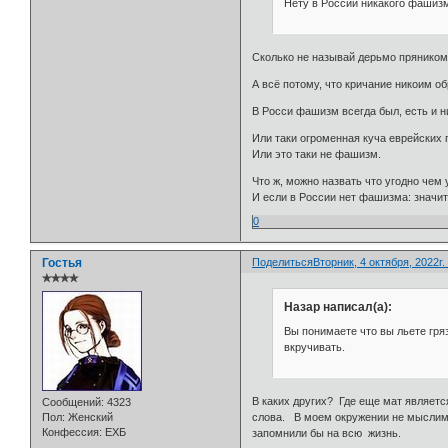
Нету в России никакого фашизм
Сколько не называй дерьмо пряником, 
А всё потому, что кричание никоим о
В Росси фашизм всегда был, есть и 
Или таки огроменная куча еврейских
Или это таки не фашизм.
Что ж, можно назвать что угодно чем у
И если в России нет фашизма: значит 
0
Гостья
Поделиться
Вторник, 4 октября, 2022г.
✯✯✯✯
Назар написал(а):
Вы понимаете что вы льете гряз
вкручивать.
В каких других? Где еще мат являетс
Сообщений:
4323
Пол:
Женский
слова. В моем окружении не мыслимо 
Конфессия:
ЕХБ
запомнили бы на всю жизнь.