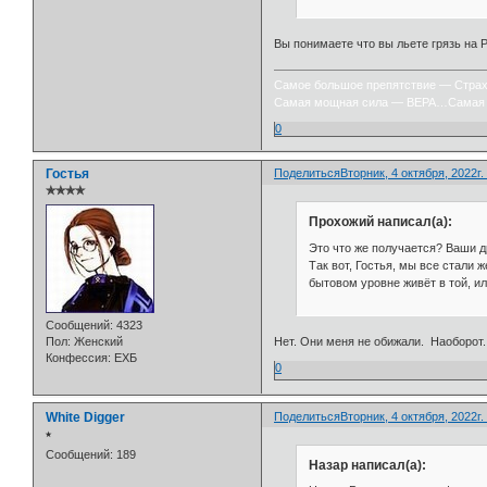
Вы понимаете что вы льете грязь на Р
Самое большое препятствие — Стра
Самая мощная сила — ВЕРА…Самая 
0
Гостья
Поделиться
Вторник, 4 октября, 2022г.
✯✯✯✯
Прохожий написал(а):
Это что же получается? Ваши д
Так вот, Гостья, мы все стали 
бытовом уровне живёт в той, ил
Сообщений:
4323
Пол:
Женский
Нет. Они меня не обижали. Наоборот.
Конфессия:
ЕХБ
0
White Digger
Поделиться
Вторник, 4 октября, 2022г.
⭒
Сообщений:
189
Назар написал(а):