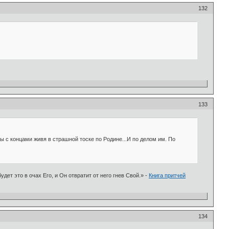
132
133
цы с концами живя в страшной тоске по Родине...И по делом им. По
удет это в очах Его, и Он отвратит от него гнев Свой.» -
Книга притчей
134