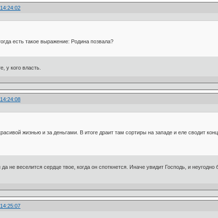
 14:24:02
тогда есть такое выражение: Родина позвала?
, у кого власть.
 14:24:08
 красивой жизнью и за деньгами. В итоге драит там сортиры на западе и еле сводит кон
и да не веселится сердце твое, когда он споткнется. Иначе увидит Господь, и неугодно б
 14:25:07