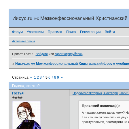
Иисус.ru «« Межконфессиональный Христианский
Форум
Участники
Правила
Поиск
Регистрация
Войти
Активные темы
Привет, Гость!
Войдите
или
зарегистрируйтесь
.
»
Иисус.ru «« Межконфессиональный Христианский форум ««общен
Страница:
«
1
2
3
4
5
6
7
8
9
»
Родина, это что?
Гостья
Поделиться
Вторник, 4 октября, 2022г.
✯✯✯✯
Прохожий написал(а):
А я разве хамил здесь кому? Н
Так что, вы уклонились от двух
преступлениях, посмотрите на 