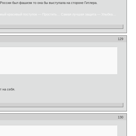
в России был фашизм то она бы выступала на стороне Гитлера.
мый красивый поступок — Простить… Самая лучшая защита — Улыбка…
129
т на себя.
130