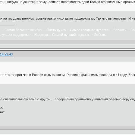
ть и никуда не денется и замучаешься перечислять одни только официальные организ
их на государственном уровне никто никогда не поддерживал. Так что вы неправы. И не
х… Самая большая ошибка — Пасть духом…Самое коварное чувство — Зависть… Са
лучшая поддержка — Надежда… Самый лучший подарок — Любовь.
 14:22:43
 тот кто говорит что в России есть фашизм. Россия с фашизмом воевала в 41 году. Ес
а сатанинская система с другой ... совершенно одинаково уничтожая реально верующ
я.
тат.