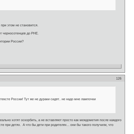
 при этом не становится.
от черносотенцев до РНЕ.
ритории России?
126
тексте России! Тут же не дураки сидят.. не надо мне лампочки
еально хотят оскорбить, а не вставляют просто как междометия после каждого
ри детях. А что бы дети при родителях... они бы такого получили, что