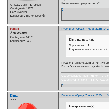
Какую именно предпочитаете?
Откуда:
Санкт-Петербург
Сообщений:
13271
0
Пол:
Мужской
Конфессия:
Вне конфессий.
Назар
Поделиться
Среда, 7 июня, 2023г. 14:2
☭Модератор
Сообщений:
24676
Dima написал(а):
Конфессия:
ЕХБ
Хорошая паста!
Какую именно предпочитаете?
Предпочитал президент актив... Но ег
Паста была хорошая когда её в Итали
Самое большое препятствие — Стра
Самая мощная сила — ВЕРА…Самая 
0
Dima
Поделиться
Среда, 7 июня, 2023г. 14:3
⭐⭐⭐
Назар написал(а):