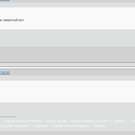
ак закрытый рот.
2:15:31
х… Самая большая ошибка — Пасть духом…Самое коварное чувство — Зависть… Са
лучшая поддержка — Надежда… Самый лучший подарок — Любовь.