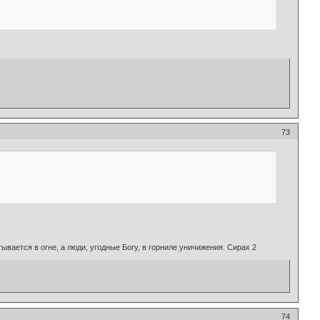
73
ывается в огне, а люди, угодные Богу, в горниле уничижения. Сирах 2
74