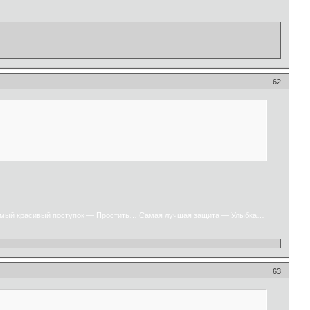
62
мый красивый поступок — Простить… Самая лучшая защита — Улыбка…
63