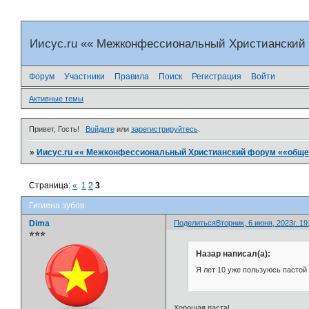
Иисус.ru «« Межконфессиональный Христианский
Форум
Участники
Правила
Поиск
Регистрация
Войти
Активные темы
Привет, Гость!
Войдите
или
зарегистрируйтесь
.
»
Иисус.ru «« Межконфессиональный Христианский форум ««общен
Страница:
«
1
2
3
Гигиена зубов
Dima
Поделиться
Вторник, 6 июня, 2023г. 19
⭐⭐⭐
Назар написал(а):
Я лет 10 уже пользуюсь пастой
Хорошая паста!