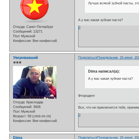
Лучше всякой зубной пасты, эт
А у вас какая зубная паста?
Откуда:
Санкт-Петербург
0
Сообщений:
13271
Пол:
Мужской
Конфессия:
Вне конфессий.
Уверовавший
Поделиться
Понедельник, 26 июня, 202
✯✯✯
Dima написал(а):
А у вас какая зубная паста?
Фтородент
Откуда:
Краснодар
Сообщений:
3606
Все, что ни приключится тебе, приним
Пол:
Мужской
0
Возраст:
58
[1968-06-28]
Конфессия:
Вне конфессий.
Dima
Поделиться
Понедельник, 26 июня, 202