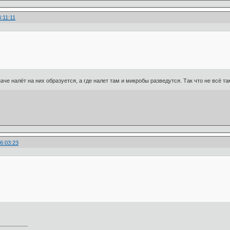
4:11:11
аче налёт на них образуется, а где налет там и микробы разведутся. Так что не всё та
6:03:23