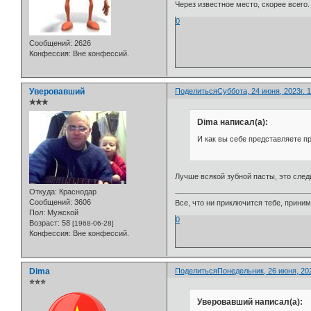
Через известное место, скорее всего.
0
Сообщений:
2626
Конфессия:
Вне конфессий.
Уверовавший
Поделиться
Суббота, 24 июня, 2023г. 1
✯✯✯
Dima написал(а):
И как вы себе представляете п
Лучше всякой зубной пасты, это след
Откуда:
Краснодар
Сообщений:
3606
Все, что ни приключится тебе, приним
Пол:
Мужской
0
Возраст:
58
[1968-06-28]
Конфессия:
Вне конфессий.
Dima
Поделиться
Понедельник, 26 июня, 202
⭐⭐⭐
Уверовавший написал(а):