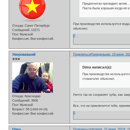
Предпочитал президент актив...
Паста была хорошая когда её в 
При производстве используется вода.
Откуда:
Санкт-Петербург
обьяснил.
Сообщений:
13271
Пол:
Мужской
0
Конфессия:
Вне конфессий.
Уверовавший
Поделиться
Понедельник, 19 июня, 202
✯✯✯
Dima написал(а):
При производстве используется 
стоматолог обьяснил.
Ничто так не сохраняет зубы, как зак
Откуда:
Краснодар
Сообщений:
3606
Пол:
Мужской
Все, что ни приключится тебе, приним
Возраст:
58
[1968-06-28]
0
Конфессия:
Вне конфессий.
Dima
Поделиться
Четверг, 22 июня, 2023г. 1