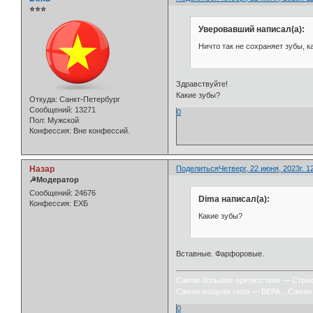
⭐⭐⭐
Уверовавший написал(а):
Ничто так не сохраняет зубы, к
Здравствуйте!
Какие зубы?
Откуда:
Санкт-Петербург
Сообщений:
13271
0
Пол:
Мужской
Конфессия:
Вне конфессий.
Назар
Поделиться
Четверг, 22 июня, 2023г. 1
☭Модератор
Сообщений:
24676
Dima написал(а):
Конфессия:
ЕХБ
Какие зубы?
Вставные. Фарфоровые.
Самое большое препятствие — Стра
Самая мощная сила — ВЕРА…Самая 
0