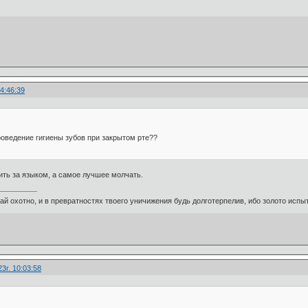
4:46:39
роведение гигиены зубов при закрытом рте??
ить за языком, а самое лучшее молчать.
ай охотно, и в превратностях твоего уничижения будь долготерпелив, ибо золото испыт
3г. 10:03:58