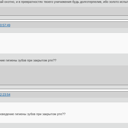
ай охотно, и в превратностях твоего уничижения будь долготерпелив, ибо золото испыт
0:57:49
ние гигиены зубов при закрытом рте??
2:23:54
роведение гигиены зубов при закрытом рте??