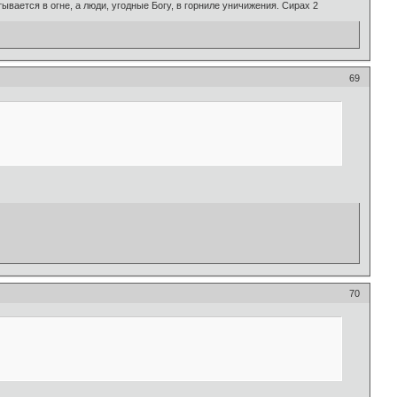
ывается в огне, а люди, угодные Богу, в горниле уничижения. Сирах 2
69
70