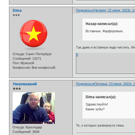
Dima
Поделиться
Четверг, 22 июня, 2023г. 1
⭐⭐⭐
Назар написал(а):
Вставные. Фарфоровые.
Так даже и вставные надо чистить. Ин
Откуда:
Санкт-Петербург
0
Сообщений:
13271
Пол:
Мужской
Конфессия:
Вне конфессий.
Уверовавший
Поделиться
Пятница, 23 июня, 2023г. 1
✯✯✯
Dima написал(а):
Здравствуйте!
Какие зубы?
Те, о которых развернута тема.
Откуда:
Краснодар
Сообщений:
3606