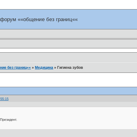
 форум ««общение без границ««
ие без границ««
»
Медицина
»
Гигиена зубов
:55:15
 Президент.