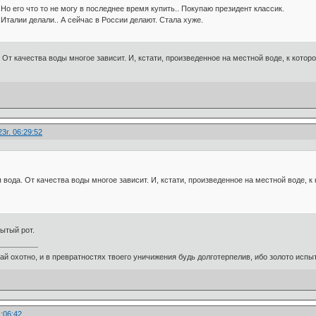
 Но его что то не могу в последнее время купить.. Покупаю президент классик.
Италии делали.. А сейчас в России делают. Стала хуже.
 От качества воды многое зависит. И, кстати, произведенное на местной воде, к котор
3г. 06:29:52
вода. От качества воды многое зависит. И, кстати, произведенное на местной воде, к
рытый рот.
ай охотно, и в превратностях твоего уничижения будь долготерпелив, ибо золото испыт
1:06:42