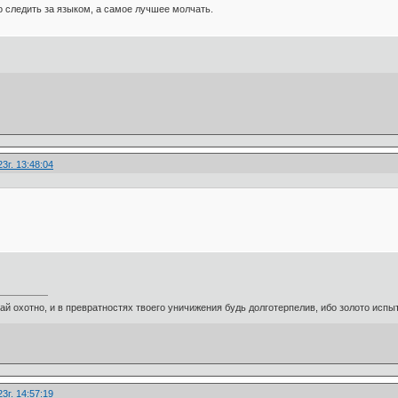
о следить за языком, а самое лучшее молчать.
3г. 13:48:04
ай охотно, и в превратностях твоего уничижения будь долготерпелив, ибо золото испыт
3г. 14:57:19