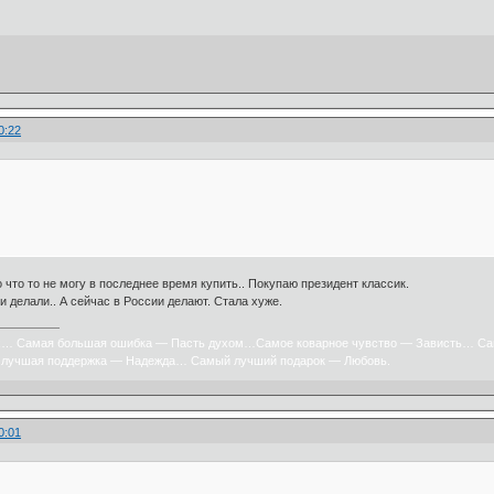
0:22
о что то не могу в последнее время купить.. Покупаю президент классик.
и делали.. А сейчас в России делают. Стала хуже.
х… Самая большая ошибка — Пасть духом…Самое коварное чувство — Зависть… Са
лучшая поддержка — Надежда… Самый лучший подарок — Любовь.
0:01