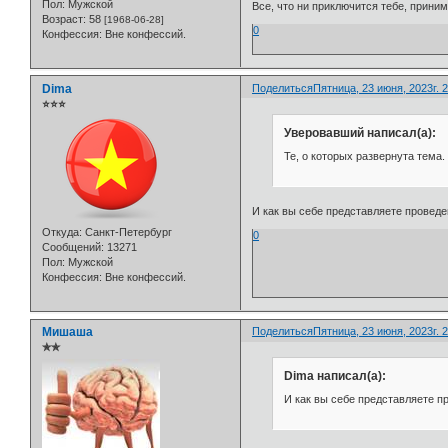
Пол:
Мужской
Все, что ни приключится тебе, приним
Возраст:
58
[1968-06-28]
0
Конфессия:
Вне конфессий.
Dima
Поделиться
Пятница, 23 июня, 2023г. 2
⭐⭐⭐
Уверовавший написал(а):
Те, о которых развернута тема.
И как вы себе представляете проведе
Откуда:
Санкт-Петербург
0
Сообщений:
13271
Пол:
Мужской
Конфессия:
Вне конфессий.
Мишаша
Поделиться
Пятница, 23 июня, 2023г. 2
✯✯
Dima написал(а):
И как вы себе представляете п