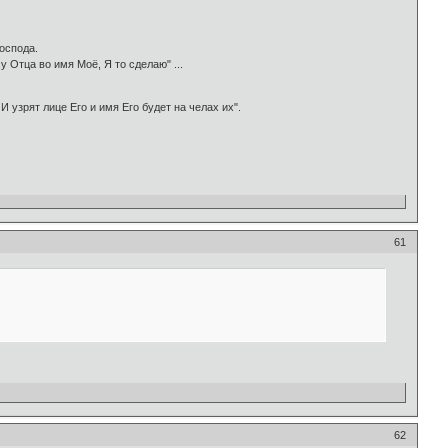
оспода.
у Отца во имя Моё, Я то сделаю" ...
И узрят лице Его и имя Его будет на челах их".
61
62