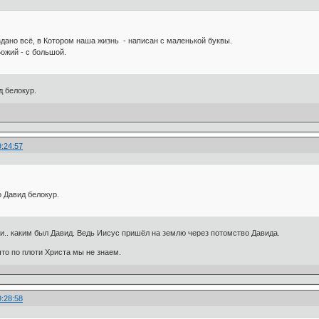
дано всё, в Котором наша жизнь - написан с маленькой буквы.
Божий - с большой.
д белокур.
9:24:57
о Давид белокур.
и.. каким был Давид. Ведь Иисус пришёл на землю через потомство Давида.
что по плоти Христа мы не знаем.
9:28:58