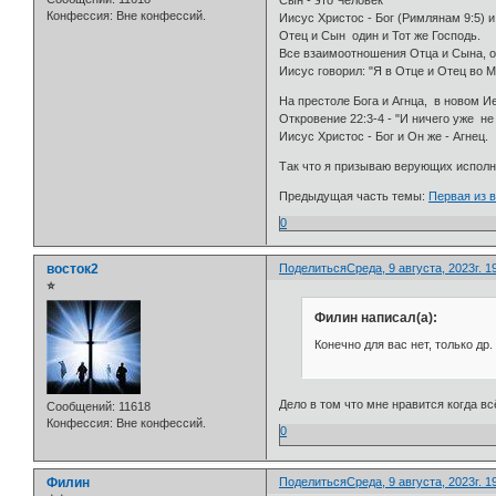
Сын - это Человек
Конфессия:
Вне конфессий.
Иисус Христос - Бог (Римлянам 9:5) и
Отец и Сын один и Тот же Господь.
Все взаимоотношения Отца и Сына, о
Иисус говорил: "Я в Отце и Отец во М
На престоле Бога и Агнца, в новом И
Откровение 22:3-4 - "И ничего уже не 
Иисус Христос - Бог и Он же - Агнец.
Так что я призываю верующих исполн
Предыдущая часть темы:
Первая из в
0
восток2
Поделиться
Среда, 9 августа, 2023г. 1
⭐
Филин написал(а):
Конечно для вас нет, только др.
Дело в том что мне нравится когда вс
Сообщений:
11618
Конфессия:
Вне конфессий.
0
Филин
Поделиться
Среда, 9 августа, 2023г. 1