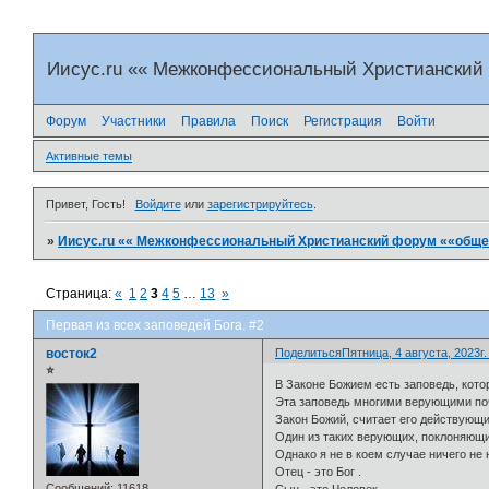
Иисус.ru «« Межконфессиональный Христианский
Форум
Участники
Правила
Поиск
Регистрация
Войти
Активные темы
Привет, Гость!
Войдите
или
зарегистрируйтесь
.
»
Иисус.ru «« Межконфессиональный Христианский форум ««общен
Страница:
«
1
2
3
4
5
…
13
»
Первая из всех заповедей Бога. #2
восток2
Поделиться
Пятница, 4 августа, 2023г.
⭐
В Законе Божием есть заповедь, кото
Эта заповедь многими верующими поче
Закон Божий, считает его действующи
Один из таких верующих, поклоняющи
Однако я не в коем случае ничего не 
Отец - это Бог .
Сообщений:
11618