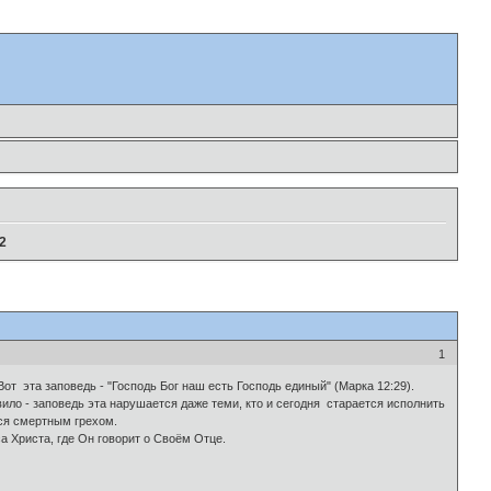
2
1
от эта заповедь - "Господь Бог наш есть Господь единый" (Марка 12:29).
ило - заповедь эта нарушается даже теми, кто и сегодня старается исполнить
тся смертным грехом.
а Христа, где Он говорит о Своём Отце.