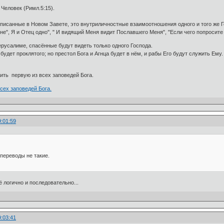
 Человек (Римл.5:15).
писанные в Новом Завете, это внутриличностные взаимоотношения одного и того же Г
не", Я и Отец одно", " И видящий Меня видит Пославшего Меня", "Если чего попросите 
ерусалиме, спасённые будут видеть только одного Господа.
будет проклятого; но престол Бога и Агнца будет в нём, и рабы Его будут служить Ему. 
ить первую из всех заповедей Бога.
сех заповедей Бога.
9:01:59
 переводы не такие.
ё логично и последовательно...
9:03:41