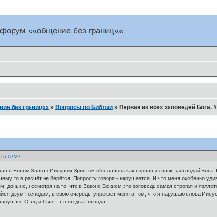
 форум ««общение без границ««
ие без границ««
»
Вопросы по Библии
»
Первая из всех заповедей Бога. #
 15:57:27
рая в Новом Завете Иисусом Христом обозначена как первая из всех заповедей Бога. В
му то в расчёт не берётся. Попросту говоря - нарушается. И что меня особенно удив
м доныне, несмотря на то, что в Законе Божием эта заповедь самая строгая и являе
йся двум Господам, в свою очередь упрекает меня в том, что я нарушаю слова Иисус
нарушаю. Отец и Сын - это не два Господа.