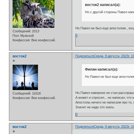
восток2 написал(а):
Но с другой стороны Павел напи
Но Павел не был еще апостолом , ког
Сообщений:
2013
0
Пол:
Мужской
Конфессия:
Вне конфессий.
восток2
Поделиться
Среда, 9 августа, 2023г. 1
⭐
Филин написал(а):
Но Павел не был еще апостолом
Но Павел наверное не стал расспраши
Сообщений:
11618
А может и спросил... но написал, что
Конфессия:
Вне конфессий.
Апостолы ничего не написали про то, 
Значит не надо это знать.
0
восток2
Поделиться
Среда, 9 августа, 2023г. 1
⭐