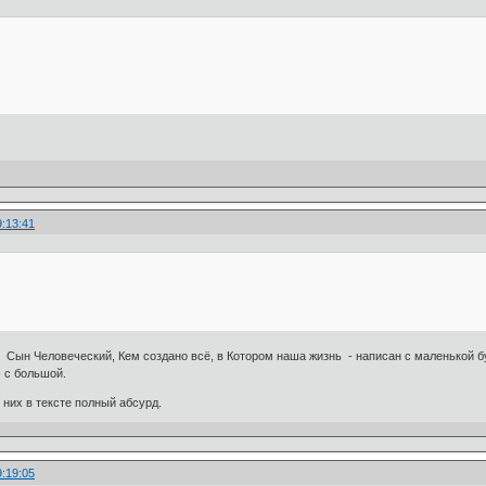
9:13:41
 Сын Человеческий, Кем создано всё, в Котором наша жизнь - написан с маленькой б
- с большой.
у них в тексте полный абсурд.
9:19:05