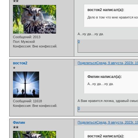
✯✯
восток2 написал(а):
Дело в том что мне нравится ко
А...ну да....ну да.
Сообщений:
2013
0
Пол:
Мужской
Конфессия:
Вне конфессий.
восток2
Поделиться
Среда, 9 августа, 2023г. 1
⭐
Филин написал(а):
А...ну да....ну да.
А Вам нравится логика, здравый смы
Сообщений:
11618
Конфессия:
Вне конфессий.
0
Филин
Поделиться
Среда, 9 августа, 2023г. 1
✯✯
восток2 написал(а):