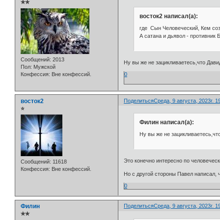
✯✯
восток2 написал(а):
где Сын Человеческий, Кем соз
А сатана и дьявол - противник 
Сообщений:
2013
Ну вы же не зацикливаетесь,что Дави
Пол:
Мужской
Конфессия:
Вне конфессий.
0
восток2
Поделиться
Среда, 9 августа, 2023г. 1
⭐
Филин написал(а):
Ну вы же не зацикливаетесь,чт
Это конечно интересно по человеческ
Сообщений:
11618
Конфессия:
Вне конфессий.
Но с другой стороны Павел написал, 
0
Филин
Поделиться
Среда, 9 августа, 2023г. 1
✯✯