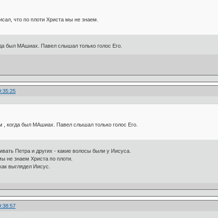
сал, что по плоти Христа мы не знаем.
да был МАшиах. Павел слышал только голос Его.
9:35:25
 , когда был МАшиах. Павел слышал только голос Его.
вать Петра и других - какие волосы были у Иисуса.
 мы не знаем Христа по плоти.
как выглядел Иисус.
9:38:57