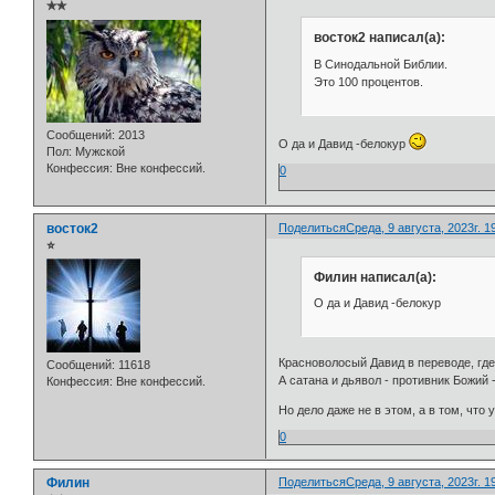
✯✯
восток2 написал(а):
В Синодальной Библии.
Это 100 процентов.
Сообщений:
2013
О да и Давид -белокур
Пол:
Мужской
Конфессия:
Вне конфессий.
0
восток2
Поделиться
Среда, 9 августа, 2023г. 1
⭐
Филин написал(а):
О да и Давид -белокур
Красноволосый Давид в переводе, где
Сообщений:
11618
А сатана и дьявол - противник Божий 
Конфессия:
Вне конфессий.
Но дело даже не в этом, а в том, что 
0
Филин
Поделиться
Среда, 9 августа, 2023г. 1