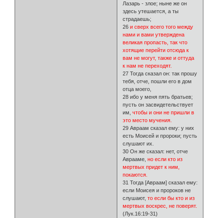
Лазарь - злое; ныне же он
здесь утешается, а ты
страдаешь;
26
и сверх всего того между
нами и вами утверждена
великая пропасть, так что
хотящие перейти отсюда к
вам не могут, также и оттуда
к нам не переходят.
27 Тогда сказал он: так прошу
тебя, отче, пошли его в дом
отца моего,
28 ибо у меня пять братьев;
пусть он засвидетельствует
им,
чтобы и они не пришли в
это место мучения.
29 Авраам сказал ему: у них
есть Моисей и пророки; пусть
слушают их.
30 Он же сказал: нет, отче
Аврааме,
но если кто из
мертвых придет к ним,
покаются.
31 Тогда [Авраам] сказал ему:
если Моисея и пророков не
слушают,
то если бы кто и из
мертвых воскрес, не поверят.
(Лук.16:19-31)