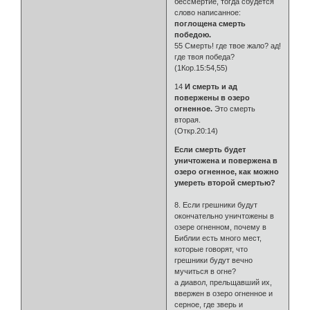
бессмертие, тогда сбудется
слово написанное:
поглощена смерть
победою.
55 Смерть! где твое жало? ад!
где твоя победа?
(1Кор.15:54,55)
14
И смерть и ад
повержены в озеро
огненное.
Это смерть
вторая.
(Откр.20:14)
Если смерть будет
уничтожена и повержена в
озеро огненное, как можно
умереть второй смертью?
8. Если грешники будут
окончательно уничтожены в
озере огненном, почему в
Библии есть много мест,
которые говорят, что
грешники будут вечно
мучиться в огне?
а диавол, прельщавший их,
ввержен в озеро огненное и
серное, где зверь и