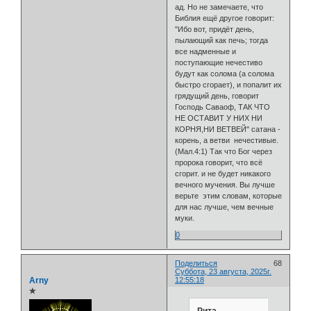
ад. Но не замечаете, что
Библия ещё другое говорит:
"Ибо вот, придёт день,
пылающий как печь; тогда
все надменные и
поступающие нечестиво
будут как солома (а солома
быстро сгорает), и попалит их
грядущий день, говорит
Господь Саваоф, ТАК ЧТО
НЕ ОСТАВИТ У НИХ НИ
КОРНЯ,НИ ВЕТВЕЙ" сатана -
корень, а ветви нечестивые.
(Мал.4:1) Так что Бог через
пророка говорит, что всё
сгорит. и не будет никакого
вечного мучения. Вы лучше
верьте этим словам, которые
для нас лучше, чем вечные
муки.
0
Поделиться
68
Суббота, 23 августа, 2025г.
Arny
12:55:18
✯
Рита