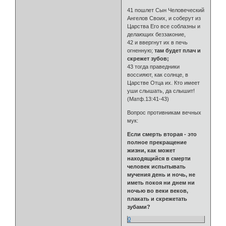
41 пошлет Сын Человеческий
Ангелов Своих, и соберут из
Царства Его все соблазны и
делающих беззаконие,
42 и ввергнут их в печь
огненную;
там будет плач и
скрежет зубов;
43 тогда праведники
воссияют, как солнце, в
Царстве Отца их. Кто имеет
уши слышать, да слышит!
(Матф.13:41-43)
Вопрос противникам вечных
мук:
Если смерть вторая - это
полное прекращение
жизни, как может
находящийся в смерти
человек испытывать
мучения день и ночь, не
иметь покоя ни днем ни
ночью во веки веков,
плакать и скрежетать
зубами?
0