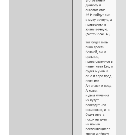
уготованный
диаволу и
ангелам его:
46 И пойдут сии
в муку вечную, а
праведники в
жизнь вечную.
(Матф.25:41-46)
тот будет пить
вино ярости
Божией, вино
цельное,
приготовленное в
чаше гнева Его, и
будет мучим в
огне и сере пред
святыми
Ангелами и пред
Агнцем;
и дым мучения
их будет
восходить во
веки веков, и не
будут иметь
покоя ни днем,
ни ночью
поклоняющиеся
зверю и образу