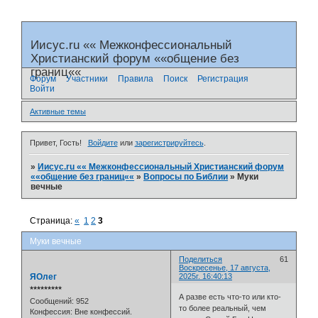
Иисус.ru «« Межконфессиональный
Христианский форум ««общение без
границ««
Форум
Участники
Правила
Поиск
Регистрация
Войти
Активные темы
Привет, Гость!
Войдите
или
зарегистрируйтесь
.
»
Иисус.ru «« Межконфессиональный Христианский форум
««общение без границ««
»
Вопросы по Библии
»
Муки
вечные
Страница:
«
1
2
3
Муки вечные
Поделиться
61
Воскресенье, 17 августа,
ЯОлег
2025г. 16:40:13
⭒⭒⭒⭒⭒⭒⭒⭒⭒
А разве есть что-то или кто-
Сообщений:
952
то более реальный, чем
Конфессия:
Вне конфессий.