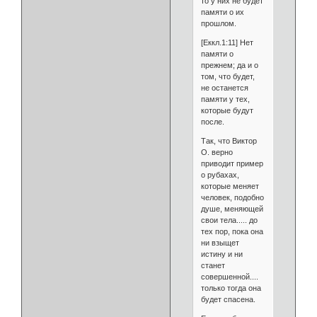
то у них не будет
памяти о их
прошлом.
[Еккл.1:11] Нет
памяти о
прежнем; да и о
том, что будет,
не останется
памяти у тех,
которые будут
после.
Так, что Виктор
О. верно
приводит пример
о рубахах,
которые меняет
человек, подобно
душе, меняющей
свои тела..... до
тех пор, пока она
ни взыщет
истину и ни
станет
совершенной....
только тогда она
будет спасена.