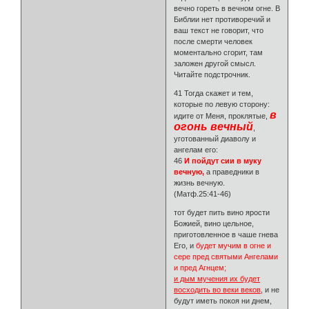
вечно гореть в вечном огне. В
Библии нет противоречий и
ваш текст не говорит, что
после смерти человек
моментально сгорит, там
заложен другой смысл.
Читайте подстрочник.
41 Тогда скажет и тем,
которые по левую сторону:
в
идите от Меня, проклятые,
огонь вечный
,
уготованный диаволу и
ангелам его:
46
И пойдут сии в муку
вечную,
а праведники в
жизнь вечную.
(Матф.25:41-46)
тот будет пить вино ярости
Божией, вино цельное,
приготовленное в чаше гнева
Его, и
будет мучим в огне и
сере пред святыми Ангелами
и пред Агнцем;
и дым мучения их будет
восходить во веки веков
, и не
будут иметь покоя ни днем,