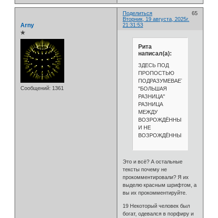
Поделиться
65
Вторник, 19 августа, 2025г.
Arny
21:31:53
✯
Рита
написал(а):
ЗДЕСЬ ПОД
ПРОПОСТЬЮ
ПОДРАЗУМЕВАЕТСЯ
Сообщений:
1361
"БОЛЬШАЯ
РАЗНИЦА"
РАЗНИЦА
МЕЖДУ
ВОЗРОЖДЁННЫМИ
И НЕ
ВОЗРОЖДЁННЫМИ.
Это и всё? А остальные
тексты почему не
прокомментировали? Я их
выделю красным шрифтом, а
вы их прокомментируйте.
19 Некоторый человек был
богат, одевался в порфиру и