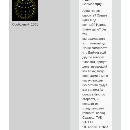
написал(а):
Арни, зачем
спорить? Хотите
идти в ад
Сообщений:
1361
вечный? Идите.
В чём дело? Вы
так
выгораживаете
этот вечный ад.
Но не замечаете,
что Библия ещё
другое говорит:
"Ибо вот, придёт
день, пылающий
как печь; тогда
все надменные и
поступающие
нечестиво будут
как солома (а
солома быстро
сгорает), и
попалит их
грядущий день,
говорит Господь
Саваоф, ТАК
ЧТО НЕ
ОСТАВИТ У НИХ