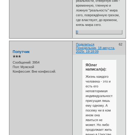
реальности, отвергнув сию -
временную, тленную и
ложную "реальность" мира
сего, повреждённую грехом,
где властвует, до времени,
князь мира сего.
0
Поделиться
62
Понедельник, 18 августа,
Попутчик
2025г. 19:18:09
✯✯✯
Сообщений:
3954
ЯОлег
Пол:
Мужской
написал(а):
Конфессия:
Вне конфессий.
Жизнь каждого
человека - это и
есть его
неповторимая
индивидуальность,
присущая лишь
ему одному. А
посему ни в ком
ином она
явиться не
может. Но либо
продолжает жить
вечно в Царстве