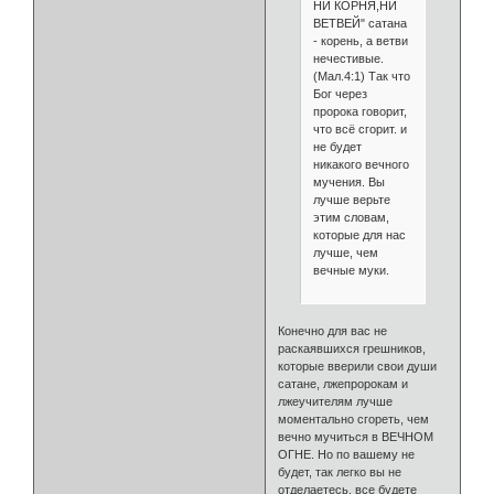
НИ КОРНЯ,НИ
ВЕТВЕЙ" сатана
- корень, а ветви
нечестивые.
(Мал.4:1) Так что
Бог через
пророка говорит,
что всё сгорит. и
не будет
никакого вечного
мучения. Вы
лучше верьте
этим словам,
которые для нас
лучше, чем
вечные муки.
Конечно для вас не
раскаявшихся грешников,
которые вверили свои души
сатане, лжепророкам и
лжеучителям лучше
моментально сгореть, чем
вечно мучиться в ВЕЧНОМ
ОГНЕ. Но по вашему не
будет, так легко вы не
отделаетесь, все будете