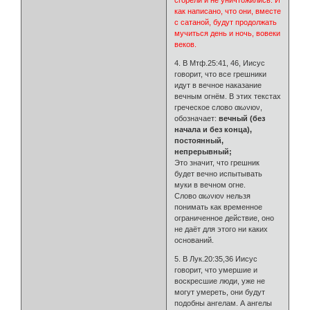
сгорели и не уничтожились. И
как написано, что они, вместе
с сатаной, будут продолжать
мучиться день и ночь, вовеки
веков.
4. В Мтф.25:41, 46, Иисус
говорит, что все грешники
идут в вечное наказание
вечным огнём. В этих текстах
греческое слово αιωνιον,
обозначает:
вечный (без
начала и без конца),
постоянный,
непрерывный;
Это значит, что грешник
будет вечно испытывать
муки в вечном огне.
Слово αιωνιον нельзя
понимать как временное
ограниченное действие, оно
не даёт для этого ни каких
оснований.
5. В Лук.20:35,36 Иисус
говорит, что умершие и
воскресшие люди, уже не
могут умереть, они будут
подобны ангелам. А ангелы