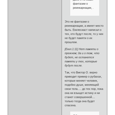
фантазии о
реинкарнации, .
Это не фантазии о
реинкарнации, а имеет место
быть. Екклесиаст написал о
тех, кто будут после, то у них
не будет памяти о их
прошлом.
[Еккл.1:11] Нет памяти о
прежнем; да и о том, что
будет, не останется
памяти у тех, которые
будут после.
Так, что Виктор О. верно
приводит пример о рубахах,
которые меняет человек,
подобно душе, меняющей
свои тела..... до тех пор, пока
она ни взыщет истину и ни
станет совершенной....
только тогда она будет
спасена.