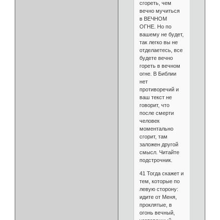
сгореть, чем
вечно мучиться
в ВЕЧНОМ
ОГНЕ. Но по
вашему не будет,
так легко вы не
отделаетесь, все
будете вечно
гореть в вечном
огне. В Библии
нет
противоречий и
ваш текст не
говорит, что
после смерти
человек
моментально
сгорит, там
заложен другой
смысл. Читайте
подстрочник.
41 Тогда скажет и
тем, которые по
левую сторону:
идите от Меня,
проклятые, в
огонь вечный,