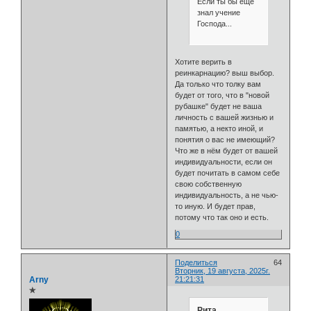
Если ты бы еще
знал учение
Господа...
Хотите верить в
реинкарнацию? выш выбор.
Да только что толку вам
будет от того, что в "новой
рубашке" будет не ваша
личность с вашей жизнью и
памятью, а некто иной, и
понятия о вас не имеющий?
Что же в нём будет от вашей
индивидуальности, если он
будет почитать в самом себе
свою собственную
индивидуальность, а не чью-
то иную. И будет прав,
потому что так оно и есть.
0
Поделиться
64
Вторник, 19 августа, 2025г.
Arny
21:21:31
✯
Рита