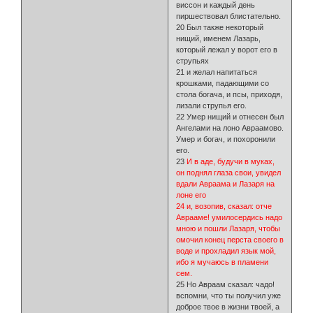
виссон и каждый день
пиршествовал блистательно.
20 Был также некоторый
нищий, именем Лазарь,
который лежал у ворот его в
струпьях
21 и желал напитаться
крошками, падающими со
стола богача, и псы, приходя,
лизали струпья его.
22 Умер нищий и отнесен был
Ангелами на лоно Авраамово.
Умер и богач, и похоронили
его.
23
И в аде, будучи в муках,
он поднял глаза свои, увидел
вдали Авраама и Лазаря на
лоне его
24 и, возопив, сказал: отче
Аврааме! умилосердись надо
мною и пошли Лазаря, чтобы
омочил конец перста своего в
воде и прохладил язык мой,
ибо я мучаюсь в пламени
сем.
25 Но Авраам сказал: чадо!
вспомни, что ты получил уже
доброе твое в жизни твоей, а