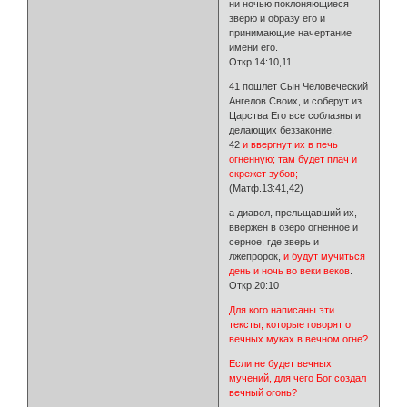
ни ночью поклоняющиеся
зверю и образу его и
принимающие начертание
имени его.
Откр.14:10,11
41 пошлет Сын Человеческий
Ангелов Своих, и соберут из
Царства Его все соблазны и
делающих беззаконие,
42
и ввергнут их в печь
огненную; там будет плач и
скрежет зубов;
(Матф.13:41,42)
а диавол, прельщавший их,
ввержен в озеро огненное и
серное, где зверь и
лжепророк,
и будут мучиться
день и ночь во веки веков
.
Откр.20:10
Для кого написаны эти
тексты, которые говорят о
вечных муках в вечном огне?
Если не будет вечных
мучений, для чего Бог создал
вечный огонь?