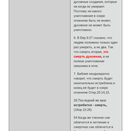
духовные создания, которые
ни когда не умирают.
Поэтому ни какого
уничтожения в озере
огненном быть не может,
духовное не может быть
уничтожено.
6. В Евр.9:27 сказано, что
людям положено только один
раз умереть, а не два. Так
что смерть вторая,
это
смерть духовная,
а не
полное уничтожение
грешника в огне.
7. Библия неоднократно
говорит, что смерть будет
окончательно истреблена и
конец её будет в озере
огненном Откр.20:14,15.
26 Последний же враг
истребится - смерть,
(1Кор.15:26)
54 Когда же тленное сие
облечется в нетление и
смертное сие облечется в