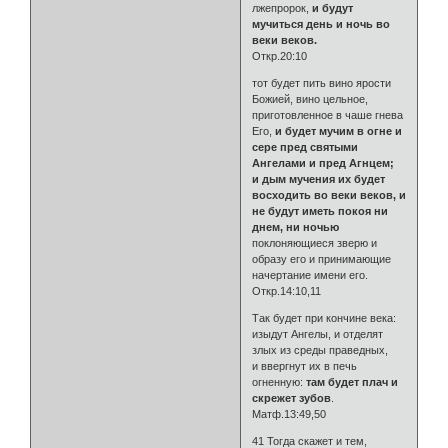
лжепророк,
и будут
мучиться день и ночь во
веки веков.
Откр.20:10
тот будет пить вино ярости
Божией, вино цельное,
приготовленное в чаше гнева
Его,
и будет мучим в огне и
сере пред святыми
Ангелами и пред Агнцем;
и дым мучения их будет
восходить во веки веков, и
не будут иметь покоя ни
днем, ни ночью
поклоняющиеся зверю и
образу его и принимающие
начертание имени его.
Откр.14:10,11
Так будет при кончине века:
изыдут Ангелы, и отделят
злых из среды праведных,
и ввергнут их в печь
огненную:
там будет плач и
скрежет зубов
.
Матф.13:49,50
41 Тогда скажет и тем,