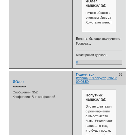
ЯОлег
написал(а):
ничего общего с
учением Иисуса
Христа не имеют
Если ты бы еще знал учение
Господа...
Фиатирская церковь.
0
Поделиться
63
Вторник, 19 августа, 2025г.
ЯОлег
00:06:50
⭒⭒⭒⭒⭒⭒⭒⭒⭒
Сообщений:
952
Попутчик
Конфессия:
Вне конфессий.
написал(а):
Это не фантазии
о реинкарнации,
а имеет место
быть. Екклесиаст
написал о тех,
кто будут после,