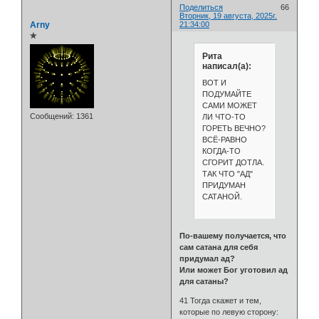
Поделиться
66
Вторник, 19 августа, 2025г.
Arny
21:34:00
✯
Рита
написал(а):
ВОТ И
ПОДУМАЙТЕ
САМИ МОЖЕТ
Сообщений:
1361
ЛИ ЧТО-ТО
ГОРЕТЬ ВЕЧНО?
ВСЁ-РАВНО
КОГДА-ТО
СГОРИТ ДОТЛА.
ТАК ЧТО "АД"
ПРИДУМАН
САТАНОЙ.
По-вашему получается, что
сам сатана для себя
придумал ад?
Или может Бог уготовил ад
для сатаны?
41 Тогда скажет и тем,
которые по левую сторону: