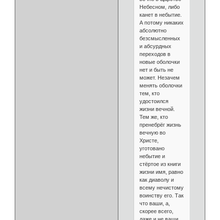
Небесном, либо
канет в небытие.
А потому никаких
абсолютно
безсмысленных
и абсурдных
переходов в
новые оболочки
нет и быть не
может. Незачем
менять оболочки
тем, кто
удостоился
жизни вечной.
Тем же, кто
пренебрёг жизнь
вечную во
Христе,
уготовано
небытие и
стёртое из книги
жизни имя, равно
как диаволу и
всему нечистому
воинству его. Так
что ваши, а,
скорее всего,
даже и не ваши