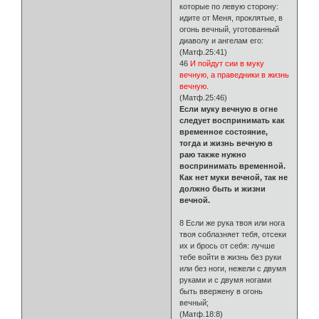
которые по левую сторону:
идите от Меня, проклятые, в
огонь вечный, уготованный
диаволу и ангелам его:
(Матф.25:41)
46
И пойдут сии в муку
вечную, а праведники в жизнь
вечную.
(Матф.25:46)
Если муку вечную в огне
следует воспринимать как
временное состояние,
тогда и жизнь вечную в
раю также нужно
воспринимать временной.
Как нет муки вечной, так не
должно быть и жизни
вечной.
8 Если же рука твоя или нога
твоя соблазняет тебя, отсеки
их и брось от себя: лучше
тебе войти в жизнь без руки
или без ноги, нежели с двумя
руками и с двумя ногами
быть ввержену в огонь
вечный;
(Матф.18:8)