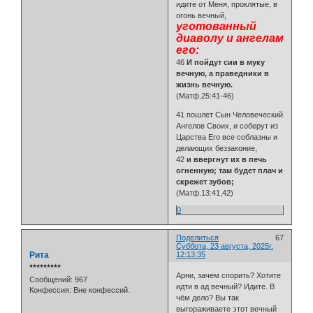
идите от Меня, проклятые, в
огонь вечный,
уготованный
диаволу и ангелам
его:
46
И пойдут сии в муку
вечную, а праведники в
жизнь вечную.
(Матф.25:41-46)
41 пошлет Сын Человеческий
Ангелов Своих, и соберут из
Царства Его все соблазны и
делающих беззаконие,
42
и ввергнут их в печь
огненную; там будет плач и
скрежет зубов;
(Матф.13:41,42)
0
Поделиться
67
Суббота, 23 августа, 2025г.
Рита
12:13:35
⭒⭒⭒⭒⭒⭒⭒⭒⭒
Арни, зачем спорить? Хотите
Сообщений:
967
идти в ад вечный? Идите. В
Конфессия:
Вне конфессий.
чём дело? Вы так
выгораживаете этот вечный