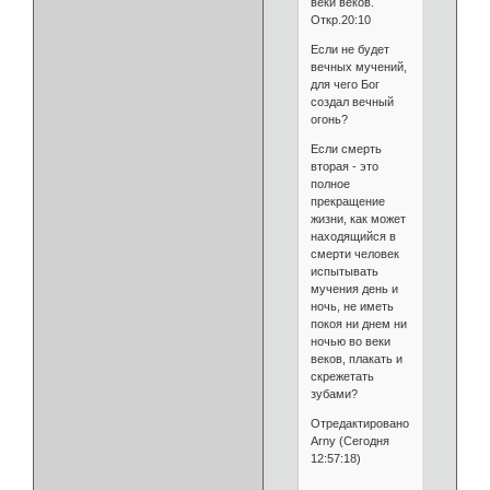
веки веков.
Откр.20:10
Если не будет
вечных мучений,
для чего Бог
создал вечный
огонь?
Если смерть
вторая - это
полное
прекращение
жизни, как может
находящийся в
смерти человек
испытывать
мучения день и
ночь, не иметь
покоя ни днем ни
ночью во веки
веков, плакать и
скрежетать
зубами?
Отредактировано
Arny (Сегодня
12:57:18)