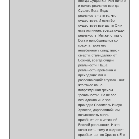
всегда Сущий Бог. Нет ничего
и никого реальнее всегда
Сущего Бога. Ведь
реальность - это то, что
существует. И если Бог
существует всегда, то Он и
есть истинная, всегда сущая
реальность. Мы же, отпав от
Бога и приобщившись ко
греху, а также его
неизбежному следствию -
смерти, стали далеки от
Божией, всегда сущей
реальности. Наша
реальность временна и
преходяща: миг и
развеивающийся туман - вот
что такое наша,
повреждённая грехом
"реальность". Но не всё
безнадёжно и не зря
приходил Спаситель Иисус
Христос, даровавший нам
возможность вновь
приобщиться к истинной -
Божией реальности. И кто
хочет жить, тому и надлежит
приобщиться во Христе к Его