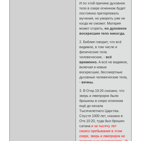
И по этой причине духовное
тело в озере огненном будет
постоянно претерпевать
мучения, но умереть уже ни
когда не сможет. Материя
может сгореть,
но духовное
воскресшее тело никогда.
2. Библия говорит, что всё
видимое, в том числе и
физические тела
человеческие, -
всё
временно.
А всё не видимое,
включая и новые
воскресшие, бессмертные
духовные человеческие тела,
-
вечны.
3. В Откр.19:20 сказано, что
зверь и лжепророк были
брошены в озеро огненном
ещё до начала
Тысячелетнего Царства.
Спустя 1000 лет, сказано в
Отк.10:20, туда был брошен
сатана
и за тысячу лет
своего пребывания в этом
озере, зверь и лжепророк не