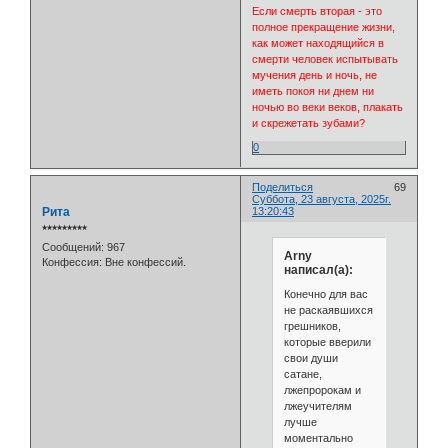
Если смерть вторая - это
полное прекращение жизни,
как может находящийся в
смерти человек испытывать
мучения день и ночь, не
иметь покоя ни днем ни
ночью во веки веков, плакать
и скрежетать зубами?
0
Поделиться
69
Суббота, 23 августа, 2025г.
Рита
13:20:43
⭒⭒⭒⭒⭒⭒⭒⭒⭒
Сообщений:
967
Arny
Конфессия:
Вне конфессий.
написал(а):
Конечно для вас
не раскаявшихся
грешников,
которые вверили
свои души
сатане,
лжепророкам и
лжеучителям
лучше
моментально