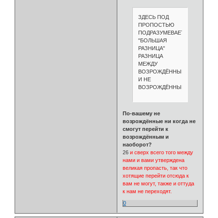
ЗДЕСЬ ПОД
ПРОПОСТЬЮ
ПОДРАЗУМЕВАЕТСЯ
"БОЛЬШАЯ
РАЗНИЦА"
РАЗНИЦА
МЕЖДУ
ВОЗРОЖДЁННЫМИ
И НЕ
ВОЗРОЖДЁННЫМИ.
По-вашему не
возрождённые ни когда не
смогут перейти к
возрождённым и
наоборот?
26
и сверх всего того между
нами и вами утверждена
великая пропасть, так что
хотящие перейти отсюда к
вам не могут, также и оттуда
к нам не переходят.
0