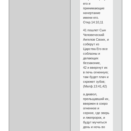
его и
принимающие
начертание
имени его.
Откр.14:10,11
41 пошлет Сын
Человеческий
Ангелов Своих, и
соберут из
Царства Его все
соблазны и
делающих
беззаконие,
42 и ввергнут их
в печь огненную;
там будет плач и
скрежет зубов;
(Матф.13:41,42)
а диавол,
прельщавший их,
ввержен в озеро
огненное и
серное, где зверь
и лжепророк, и
будут мучиться
день и ночь во