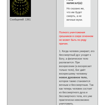
написал(а):
Но сказано же,
что им будет
смерть, а не
Сообщений:
1361
вечные муки.
Полного уничтожения
грешников в озере огненном
не может быть по ряду
причин.
1. Когда человек умирает, его
бессмертный дух уходит к
Богу, а физическое тело
разлагается. При
воскресении (а воскресает
только тело), Бог даёт
воскресшему человеку
новое духовное тело,
которое также становится
вечным и бессмертным. Так
как теперь человек состоит
из бессмертного духа и
бессмертного тела, его уже
практически невозможно
уничтожить.