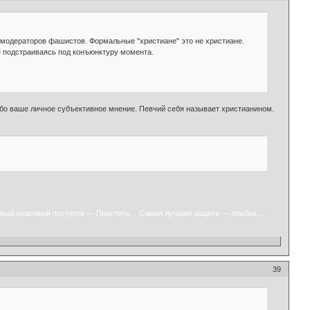
 модераторов фашистов. Формальные "христиане" это не христиане.
не подстраиваясь под конъюнктуру момента.
угубо ваше личное субъективное мнение. Певчий себя называет христианином.
мый красивый поступок — Простить… Самая лучшая защита — Улыбка…
39