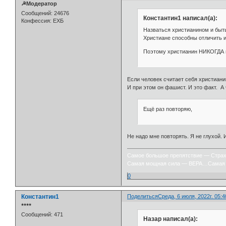
☭Модератор
Сообщений:
24676
Константин1 написал(а):
Конфессия:
ЕХБ
Назваться христианином и быть
Христиане способны отличить и
Поэтому христианин НИКОГДА 
Если человек считает себя христиани
И при этом он фашист. И это факт. А 
Ещё раз повторяю,
Не надо мне повторять. Я не глухой. 
Самое большое препятствие — Стра
Самая мощная сила — ВЕРА…Самая 
0
Константин1
Поделиться
Среда, 6 июля, 2022г. 05:4
⭒⭒⭒⭒
Сообщений:
471
Назар написал(а):