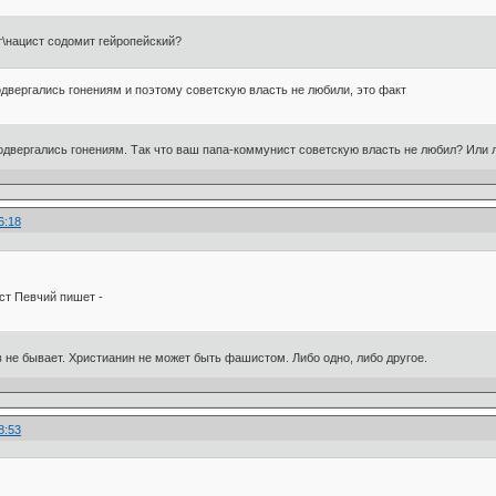
т\нацист содомит гейропейский?
одвергались гонениям и поэтому советскую власть не любили, это факт
подвергались гонениям. Так что ваш папа-коммунист советскую власть не любил? Или
6:18
т Певчий пишет -
не бывает. Христианин не может быть фашистом. Либо одно, либо другое.
8:53