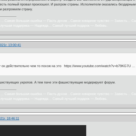
 есть полный провал произошел. И разгром страны. Исполнители оказались бездарным
и разгромили страну.
х… Самая большая ошибка — Пасть духом…Самое коварное чувство — Зависть… Са
лучшая поддержка — Надежда… Самый лучший подарок — Любовь.
021г. 13:00:41
 он действительно чем то похож на это https://www.youtube.com/watch?v=b79KG7U … =
фашиствующих укропов. А тем паче эти фашиствующие модерируют форум.
х… Самая большая ошибка — Пасть духом…Самое коварное чувство — Зависть… Са
лучшая поддержка — Надежда… Самый лучший подарок — Любовь.
21г. 18:46:11