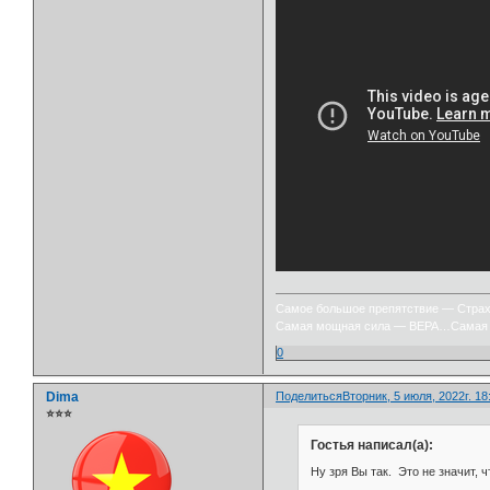
Самое большое препятствие — Стра
Самая мощная сила — ВЕРА…Самая 
0
Dima
Поделиться
Вторник, 5 июля, 2022г. 18
⭐⭐⭐
Гостья написал(а):
Ну зря Вы так. Это не значит, 