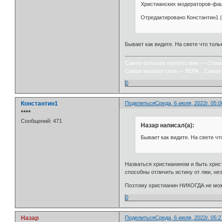
Христианских модераторов-фаши
Отредактировано Константин1 (
Бывает как видите. На свете что тольк
Самое большое препятствие — Стра
Самая мощная сила — ВЕРА…Самая 
0
Константин1
Поделиться
Среда, 6 июля, 2022г. 05:0
⭒⭒⭒⭒
Сообщений:
471
Назар написал(а):
Бывает как видите. На свете что
Назваться христианином и быть хрис
способны отличить истину от лжи, не
Поэтому христианин НИКОГДА не мо
0
Назар
Поделиться
Среда, 6 июля, 2022г. 05:2