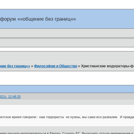
 форум ««общение без границ««
ие без границ««
»
Философия и Общество
»
Христианские модераторы-ф
021г. 12:48:25
тское время говорили - нам террористы не нужны, мы сами все развалим. И правда 
нева решила интегрироваться в Европу. Создать ЕС. Вытеснить оттуда американцев и