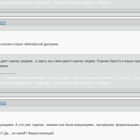
лучшая поддержка — Надежда… Самый лучший подарок — Любовь.
8:57
 соответствует библейской доктрине.
с дает оценку иудеям...а здесь вы сами даете оценку людям. Оценка Христа и ваша оц
ловек.
х… Самая большая ошибка — Пасть духом…Самое коварное чувство — Зависть… Са
лучшая поддержка — Надежда… Самый лучший подарок — Любовь.
3:02
ующими. А это уже оценка - какими они были верующими...негодными, формальными...
н? Да....но какой? Фашиствующий.