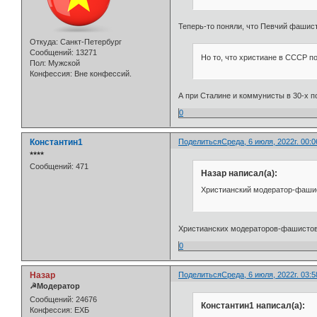
Теперь-то поняли, что Певчий фашис
Откуда:
Санкт-Петербург
Сообщений:
13271
Но то, что христиане в СССР п
Пол:
Мужской
Конфессия:
Вне конфессий.
А при Сталине и коммунисты в 30-х 
0
Константин1
Поделиться
Среда, 6 июля, 2022г. 00:0
⭒⭒⭒⭒
Сообщений:
471
Назар написал(а):
Христианский модератор-фашис
Христианских модераторов-фашистов 
0
Назар
Поделиться
Среда, 6 июля, 2022г. 03:5
☭Модератор
Сообщений:
24676
Константин1 написал(а):
Конфессия:
ЕХБ