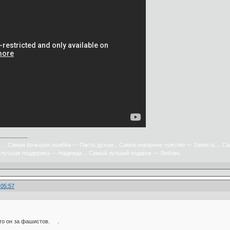
х… Самая большая ошибка — Пасть духом…Самое коварное чувство — Зависть… Са
лучшая поддержка — Надежда… Самый лучший подарок — Любовь.
:05:57
что он за фашистов. .