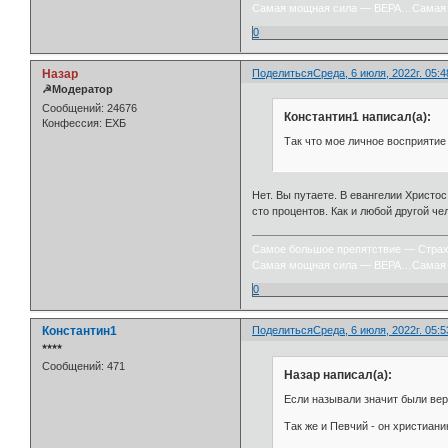
Самая мощная сила — ВЕРА…Самая 
0
Назар
Поделиться
Среда, 6 июля, 2022г. 05:4
☭Модератор
Сообщений:
24676
Константин1 написал(а):
Конфессия:
ЕХБ
Так что мое личное восприятие
Нет. Вы путаете. В евангелии Христо
сто процентов. Как и любой другой че
Самое большое препятствие — Стра
Самая мощная сила — ВЕРА…Самая 
0
Константин1
Поделиться
Среда, 6 июля, 2022г. 05:5
⭒⭒⭒⭒
Сообщений:
471
Назар написал(а):
Если называли значит были вер
Так же и Певчий - он христиани