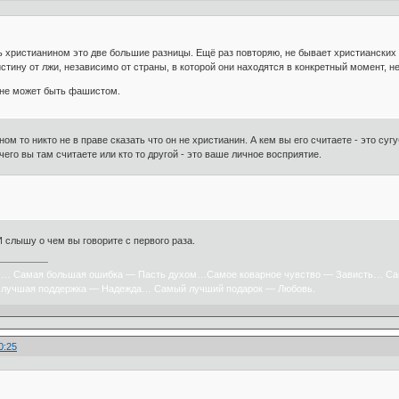
 христианином это две большие разницы. Ещё раз повторяю, не бывает христианских
стину от лжи, независимо от страны, в которой они находятся в конкретный момент, 
не может быть фашистом.
ном то никто не в праве сказать что он не христианин. А кем вы его считаете - это с
чего вы там считаете или кто то другой - это ваше личное восприятие.
И слышу о чем вы говорите с первого раза.
х… Самая большая ошибка — Пасть духом…Самое коварное чувство — Зависть… Са
лучшая поддержка — Надежда… Самый лучший подарок — Любовь.
0:25