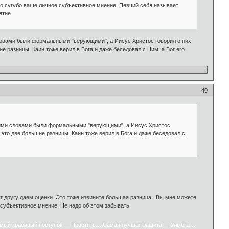
 это сугубо ваше личное субъективное мнение. Певчий себя называет
ятие.
овами были формальными "верующими", а Иисус Христос говорил о них:
ие разницы. Каин тоже верил в Бога и даже беседовал с Ним, а Бог его
40
гими словами были формальными "верующими", а Иисус Христос
у это две большие разницы. Каин тоже верил в Бога и даже беседовал с
руг другу даем оценки. Это тоже извините большая разница. Вы мне можете
- субъективное мнение. Не надо об этом забывать.
мый красивый поступок — Простить… Самая лучшая защита — Улыбка…