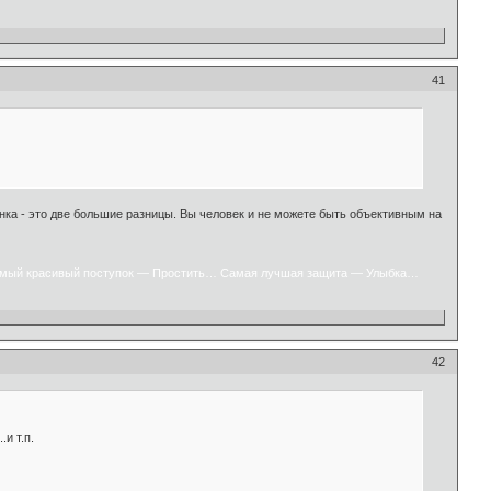
41
енка - это две большие разницы. Вы человек и не можете быть объективным на
мый красивый поступок — Простить… Самая лучшая защита — Улыбка…
42
и т.п.