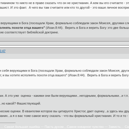
тианином то никто не в праве сказать что он не христианин. А кем вы его считаете -
шист. И это факт. А чего вы там считаете или кто то другой - это ваше личное воспри
 верующими в Бога (посещали Храм, формально соблюдали закон Моисея, другими сл
полнять похоти отца вашего"
(Иоан.8:44). Верить в Бога и верить Богу это две больш
тие соответствует библейской доктрине.
6:47
и себя верующими в Бога (посещали Храм, формально соблюдали закон Моисея, дру
л; и вы хотите исполнять похоти отца вашего" (Иоан.8:44). Верить в Бога и верить Бог
. А это уже оценка - какими они были верующими...негодными, формальными...и т.п.
....но какой? Фашиствующий.
ческие оценки. В евангелии которое вы цитируете Христос дает оценку...а здесь мы д
нин...а я о вас тоже самое могу сказать - что вы формальный христианин. И то и то 
х… Самая большая ошибка — Пасть духом…Самое коварное чувство — Зависть… Са