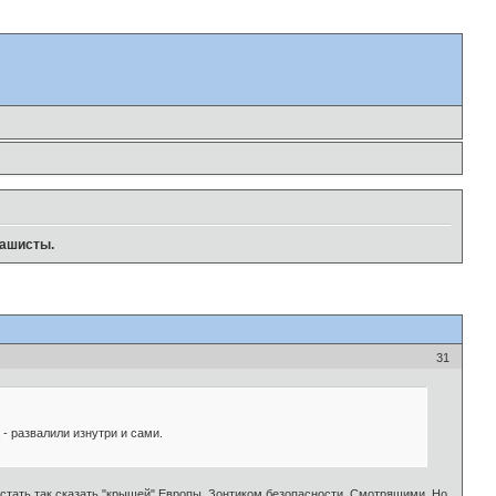
ашисты.
31
- развалили изнутри и сами.
 стать так сказать "крышей" Европы. Зонтиком безопасности. Смотрящими. Но