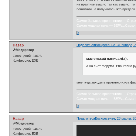
на практике вышло так как вышло. То
понимали...а получилось что предали 
Самое большое препятствие — Стра
Самая мощная сила — ВЕРА…Самая 
0
Назар
Поделиться
Воскресенье, 31 января, 2
☭Модератор
Сообщений:
24676
маленький написал(а):
Конфессия:
ЕХБ
А на счет форума Евангелие.ру
мне туда заходить противно из-за 
Самое большое препятствие — Стра
Самая мощная сила — ВЕРА…Самая 
0
Назар
Поделиться
Воскресенье, 28 марта, 20
☭Модератор
Сообщений:
24676
Конфессия:
ЕХБ