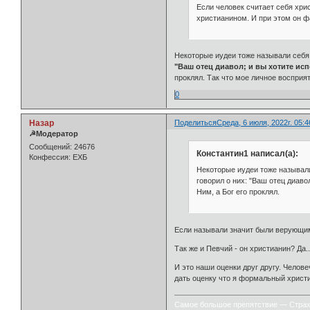
Если человек считает себя хрис
христианином. И при этом он фа
Некоторые иудеи тоже называли себя
"Ваш отец диавол; и вы хотите ис
проклял. Так что мое личное восприя
0
Назар
Поделиться
Среда, 6 июля, 2022г. 05:4
☭Модератор
Сообщений:
24676
Константин1 написал(а):
Конфессия:
ЕХБ
Некоторые иудеи тоже называл
говорил о них: "Ваш отец диаво
Ним, а Бог его проклял.
Если называли значит были верующими
Так же и Певчий - он христианин? Да
И это наши оценки друг другу. Челове
дать оценку что я формальный христиа
Самое большое препятствие — Стра