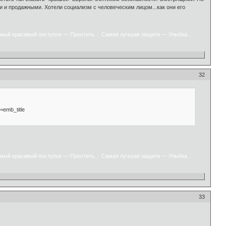
и и продажными. Хотели социализм с человеческим лицом...как они его
мый красивый поступок — Простить… Самая лучшая защита — Улыбка…
32
emb_title
мый красивый поступок — Простить… Самая лучшая защита — Улыбка…
33