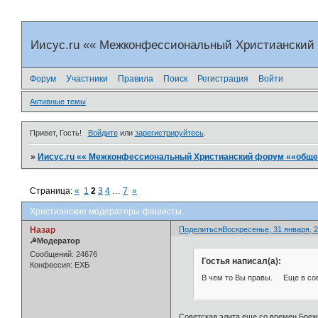
Иисус.ru «« Межконфессиональный Христианский
Форум
Участники
Правила
Поиск
Регистрация
Войти
Активные темы
Привет, Гость!
Войдите
или
зарегистрируйтесь
.
»
Иисус.ru «« Межконфессиональный Христианский форум ««общен
Страница:
«
1
2
3
4
…
7
»
Христианские модераторы-фашисты.
Назар
Поделиться
Воскресенье, 31 января, 2
☭Модератор
Сообщений:
24676
Гостья написал(а):
Конфессия:
ЕХБ
В чем то Вы правы. Еще в сове
Советская элита еще со времен Бреж