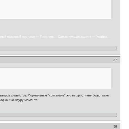
мый красивый поступок — Простить… Самая лучшая защита — Улыбка…
37
аторов фашистов. Формальные "христиане" это не христиане. Христиане
 под конъюнктуру момента.
38