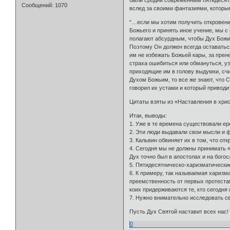
были сродни современным пятидесятн
Сообщений:
1070
вслед за своими фантазиями, которые
“…если мы хотим получить откровение
Божьего и принять иное учение, мы с 
полагают абсурдным, чтобы Дух Божи
Поэтому Он должен всегда оставаться
им не избежать Божьей кары, за прен
страха ошибиться или обмануться, уз
приходящие им в голову выдумки, сч
Духом Божьим, то все же знают, что 
говорил их устами и который приводи
Цитаты взяты из «Наставления в хрис
Итак, выводы:
1. Уже в те времена существовали ер
2. Эти люди выдавали свои мысли и ф
3. Кальвин обвиняет их в том, что отк
4. Сегодня мы не должны принимать «
Дух точно был в апостолах и на бого
5. Пятидесятническо-харизматические
6. К примеру, так называемая харизм
преемственность от первых протеста
коих придерживаются те, кто сегодня
7. Нужно внимательно исследовать с
Пусть Дух Святой наставит всех нас!
0