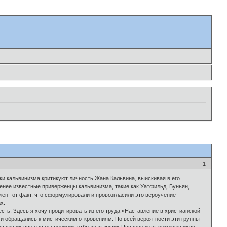
1
ки кальвинизма критикуют личность Жана Кальвина, выискивая в его
менее известные приверженцы кальвинизма, такие как Уатфильд, Буньян,
ен тот факт, что сформулировали и провозгласили это вероучение
х.
сть. Здесь я хочу процитировать из его труда «Наставление в христианской
 и обращались к мистическим откровениям. По всей вероятности эти группы