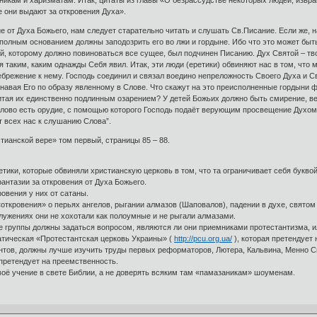
икам и харизматам. Итак, цитаты из главы «О безрассудстве некоторых людей, изв
 они выдают за откровения Духа».
 от Духа Божьего, нам следует старательно читать и слушать Св.Писание. Если же, н
полным основанием должны заподозрить его во лжи и гордыне. Ибо что это может быть 
й, которому должно повиноваться все сущее, был подчинен Писанию. Дух Святой – тв
 таким, каким однажды Себя явил. Итак, эти люди (еретики) обвиняют нас в том, что
ебрежение к нему. Господь соединил и связал воедино непреложность Своего Духа и С
навая Его по образу явленному в Слове. Что скажут на это преисполненные гордыни 
итая их единственно подлинным озарением? У детей Божьих должно быть смирение, в
Слово есть орудие, с помощью которого Господь подаёт верующим просвещение Духом.
т всех нас к слушанию Слова”.
тианской вере» том первый, страницы 85 – 88.
етики, которые обвиняли христианскую церковь в том, что та ограничивает себя букво
антазии за откровения от Духа Божьего.
ровения у них от сатаны.
откровения» о перьях ангелов, рыгании алмазов (Шаповалов), падении в духе, святом 
служениях они не хохотали как полоумные и не рыгали алмазами.
 группы должны задаться вопросом, являются ли они приемниками протестантизма, или
атическая «Протестантская церковь Украины» (
http://pcu.org.ua/
), которая претендует 
нтов, должны лучше изучить труды первых реформаторов, Лютера, Кальвина, Менно Си
 претендует на преемственность.
воё учение в свете Библии, а не доверять всяким там «памазаникам» шоуменам.