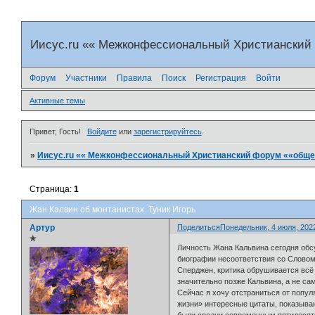
Иисус.ru «« Межконфессиональный Христианский
Форум
Участники
Правила
Поиск
Регистрация
Войти
Активные темы
Привет, Гость!
Войдите
или
зарегистрируйтесь
.
»
Иисус.ru «« Межконфессиональный Христианский форум ««общен
Страница:
1
Жан Калвин об монтанистах. Туник Игорь
Артур
Поделиться
Понедельник, 4 июля, 2022
✯
Личность Жана Кальвина сегодня обс
биографии несоответствия со Словом 
Сперджен, критика обрушивается всё 
значительно позже Кальвина, а не са
Сейчас я хочу отстраниться от попул
жизни» интересные цитаты, показыва