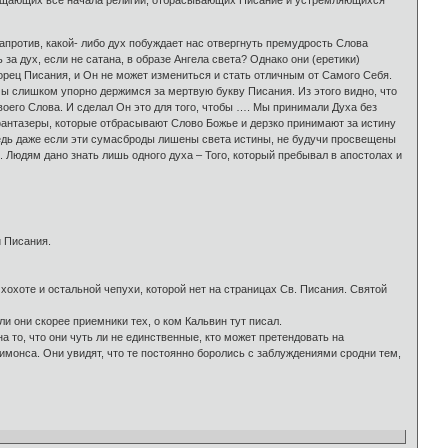
ращающих все начала религии, отбрасывающих Писание и устремляющихся
апротив, какой- либо дух побуждает нас отвергнуть премудрость Слова
за дух, если не сатана, в образе Ангела света? Однако они (еретики)
орец Писания, и Он не может измениться и стать отличным от Самого Себя.
 мы слишком упорно держимся за мертвую букву Писания. Из этого видно, что
воего Слова. И сделал Он это для того, чтобы …. Мы принимали Духа без
фантазеры, которые отбрасывают Слово Божье и дерзко принимают за истину
едь даже если эти сумасброды лишены света истины, не будучи просвещены
 Людям дано знать лишь одного духа – Того, который пребывал в апостолах и
й Писания.
хохоте и остальной чепухи, которой нет на страницах Св. Писания. Святой
 они скорее приемники тех, о ком Кальвин тут писал.
на то, что они чуть ли не единственные, кто может претендовать на
монса. Они увидят, что те постоянно боролись с заблуждениями сродни тем,