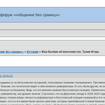
 форум ««общение без границ««
ие без границ««
»
История
»
Жан Калвин об монтанистах. Туник Игорь
г. 23:41:12
уждаема из за богословских воззрений, получивших название «кальвинизм». Противни
Божьим, его почитатели видят в нём великого реформатора. И хоть были другие, не 
больше на Кальвина. Ведь это его именем назвали богословскую позицию. Примечател
м реформатор, как думают многие. Случилось это на Дортском синоде в 1618-1619 года
ярных споров вокруг личности реформатора и богословской позиции названной в его че
ющие, что и в его время были группы христиан, которые пренебрегали Словом Божьим