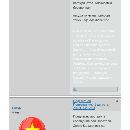
богохульство. Блокировка
бессрочная.
откуда их чума приносит
таких...где адекваты???
Самое большое препятствие
— Страх… Самая большая
ошибка — Пасть духом…
Самое коварное чувство —
Зависть… Самый красивый
поступок — Простить…
Самая лучшая защита —
Улыбка…Самая мощная сила
— ВЕРА…Самая лучшая
поддержка — Надежда…
Самый лучший подарок —
Любовь.
+1
Поделиться
4
Понедельник, 1 августа,
Dima
2022г. 14:12:03
⭐⭐⭐
Предлагаю поставить
сообщения пользователя
Денис Кальвинист на