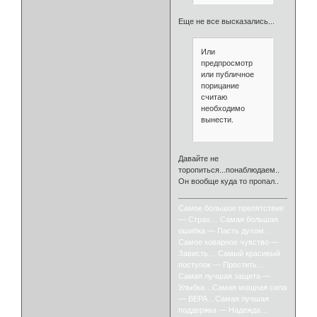
Еще не все высказались...
Или
предпросмотр
или публичное
порицание
считаю
необходимо
вынести.
Давайте не
торопиться...понаблюдаем..
Он вообще куда то пропал..
Самое большое препятствие
— Страх… Самая большая
ошибка — Пасть духом…
Самое коварное чувство —
Зависть… Самый красивый
поступок — Простить…
Самая лучшая защита —
Улыбка…Самая мощная сила
— ВЕРА…Самая лучшая
поддержка — Надежда…