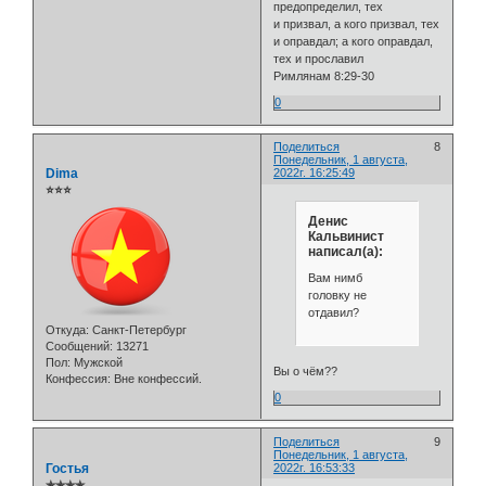
предопределил, тех
и призвал, а кого призвал, тех
и оправдал; а кого оправдал,
тех и прославил
Римлянам 8:29-30
0
Поделиться
8
Понедельник, 1 августа,
Dima
2022г. 16:25:49
⭐⭐⭐
Денис
Кальвинист
написал(а):
Вам нимб
головку не
отдавил?
Откуда:
Санкт-Петербург
Сообщений:
13271
Пол:
Мужской
Вы о чём??
Конфессия:
Вне конфессий.
0
Поделиться
9
Понедельник, 1 августа,
Гостья
2022г. 16:53:33
✯✯✯✯