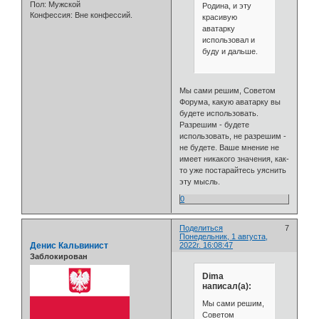
Пол:
Мужской
Родина, и эту
Конфессия:
Вне конфессий.
красивую
аватарку
использовал и
буду и дальше.
Мы сами решим, Советом
Форума, какую аватарку вы
будете использовать.
Разрешим - будете
использовать, не разрешим -
не будете. Ваше мнение не
имеет никакого значения, как-
то уже постарайтесь уяснить
эту мысль.
0
Поделиться
7
Понедельник, 1 августа,
Денис Кальвинист
2022г. 16:08:47
Заблокирован
Dima
написал(а):
Мы сами решим,
Советом