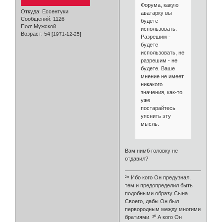
Форума, какую
Откуда:
Ессентуки
аватарку вы
Сообщений:
1126
будете
Пол:
Мужской
использовать.
Возраст:
54
[1971-12-25]
Разрешим -
будете
использовать, не
разрешим - не
будете. Ваше
мнение не имеет
никакого
значения, как-то
уже
постарайтесь
уяснить эту
мысль.
Вам нимб головку не
отдавил?
²⁹ Ибо кого Он предузнал,
тем и предопределил быть
подобными образу Сына
Своего, дабы Он был
первородным между многими
братиями. ³⁰ А кого Он