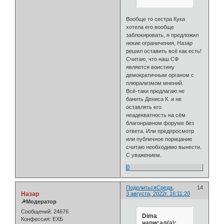
Вообще то сестра Кука
хотела его вообще
заблокировать, я предложил
некие ограничения, Назар
решил оставить всё как есть!
Считаю, что наш СФ
является воистину
демократичным органом с
плюрализмом мнений.
Всё-таки предлагаю не
банить Дениса К. и не
оставлять его
неадекватность на сём
благонравном форуме без
ответа. Или предпросмотр
или публичное порицание
считаю необходимо вынести.
С уважением.
0
Поделиться
Среда,
14
Назар
3 августа, 2022г. 16:11:20
☭Модератор
Сообщений:
24676
Dima
Конфессия:
ЕХБ
написал(а):