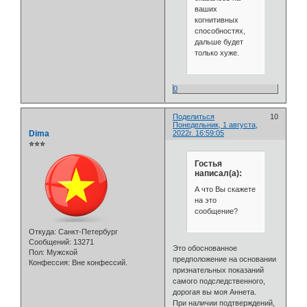
ваших
когнитивных
способностях,
дальше будет
только хуже.
0
Поделиться
10
Понедельник, 1 августа,
Dima
2022г. 16:59:05
⭐⭐⭐
Гостья
написал(а):
А что Вы скажете
на это
сообщение?
Откуда:
Санкт-Петербург
Сообщений:
13271
Это обоснованное
Пол:
Мужской
предположение на основании
Конфессия:
Вне конфессий.
признательных показаний
самого подследственного,
дорогая вы моя Аннета.
При наличии подтверждений,