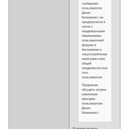
сообщения
пользователя
Денис
Кальвинист на
предпросмотр в
связи с
неадекватными
обвинениями
пользователей
форума в
бесновании и
злоупотреблении
алкоголем плюс
общей
неадекватностью
сего
пользователя.
Предлагаю
обсудить вопрос
изменения
аватарки
пользователю
Денис
Кальвинист.
Я думаю не надо...