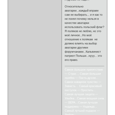
Относительно
аватарки...каждый вправе
сам ее выбирать... и я как то
не понял почему нельзя в
качестве аватарки
использовать польский флаг?
Я поляков не люблю, но это
моё личное...Но моё
отношение к полякам не
должно влиять на выбор
аватарки другими
форумчанами...Кальвинист
патриот Польши...нууу... это
его право.
Самое большое препятствие
— Страх… Самая большая
ошибка — Пасть духом…
Самое коварное чувство —
Зависть… Самый красивый
поступок — Простить…
Самая лучшая защита —
Улыбка…Самая мощная сила
— ВЕРА…Самая лучшая
поддержка — Надежда…
Самый лучший подарок —
Любовь.