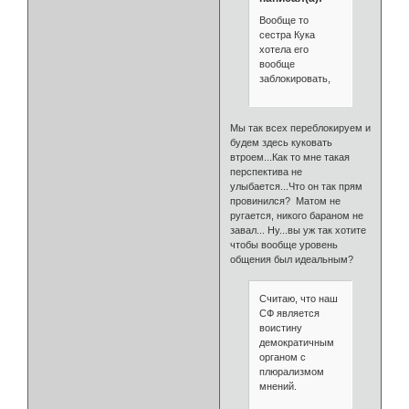
Вообще то
сестра Кука
хотела его
вообще
заблокировать,
Мы так всех переблокируем и
будем здесь куковать
втроем...Как то мне такая
перспектива не
улыбается...Что он так прям
провинился? Матом не
ругается, никого бараном не
завал... Ну...вы уж так хотите
чтобы вообще уровень
общения был идеальным?
Считаю, что наш
СФ является
воистину
демократичным
органом с
плюрализмом
мнений.