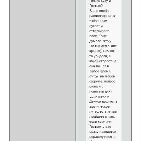
только куку и
Гостью?
Ваше особое
расположение к
избранным
пугает и
отталкивает
всех. Тоже
думала, что у
Гостьи дел выше
крыши))) но как-
то увидела, с
какой скоростью
она пишет в
любое время
суток на любом
форуме, вопрос
снялся с
повестки дня)
Если меня и
Дениса пошлют в
эротическое
путешествие, вы
пройдете мимо,
если куку или
Гостью, у вас
сразу находится
справедливость.