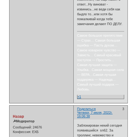
ответ...Ну виноват -
извинись...не веди себя как
быдло то...или хотя бы
помалкивай когда тебе
замечания делают ПО ДЕЛУ.
Самое большое препятствие
— Страх… Самая большая
ошибка — Пасть духом…
Самое коварное чувство —
Зависть… Самый красивый
поступок — Простить…
Самая лучшая защита —
Улыбка…Самая мощная сила
— ВЕРА…Самая лучшая
поддержка — Надежда…
Самый лучший подарок —
Любовь.
+1
Поделиться
3
Четверг, 7 июля, 2022г.
Назар
16:06:38
☭Модератор
Заблокирован некий сегодня
Сообщений:
24676
появившийся sn62. За
Конфессия:
ЕХБ
троллинг, невежество и