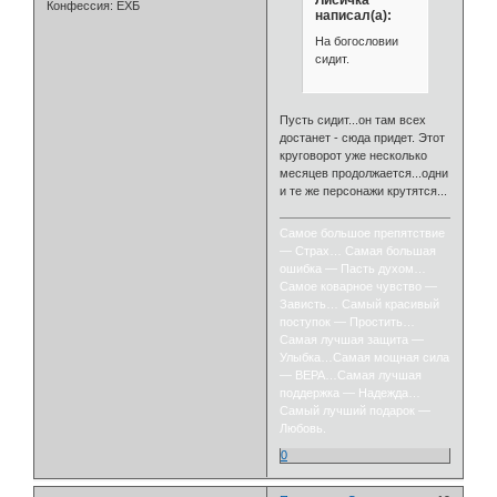
Конфессия:
ЕХБ
написал(а):
На богословии
сидит.
Пусть сидит...он там всех
достанет - сюда придет. Этот
круговорот уже несколько
месяцев продолжается...одни
и те же персонажи крутятся...
Самое большое препятствие
— Страх… Самая большая
ошибка — Пасть духом…
Самое коварное чувство —
Зависть… Самый красивый
поступок — Простить…
Самая лучшая защита —
Улыбка…Самая мощная сила
— ВЕРА…Самая лучшая
поддержка — Надежда…
Самый лучший подарок —
Любовь.
0