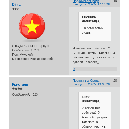
Поделиться
Среда,
19
Dima
3 августа, 2022г. 17:14:28
⭐⭐⭐
Лисичка
написал(а):
На богословии
сидит.
Откуда:
Санкт-Петербург
И как он там себя ведёт?
Сообщений:
13271
А то набедокурит там чего, а
Пол:
Мужской
обвинят нас тут, скажут мол
Конфессия:
Вне конфессий.
довели человека))
0
Поделиться
Среда,
20
Кристина
3 августа, 2022г. 19:35:28
✯✯✯✯
Сообщений:
4023
Dima
написал(а):
И как он там
себя ведёт?
А то набедокурит
там чего, а
обвинят нас тут,