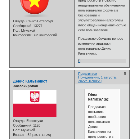
предпросмотр в связи с
неадекватными обвинениями
пользователей форума в
бесновании и
злоупотреблении алкоголем
Откуда:
Санкт-Петербург
плюс общей неадекватностью
Сообщений:
13271
сего пользователя.
Пол:
Мужской
Конфессия:
Вне конфессий.
Предлагаю обсудить вопрос
изменения аватарки
пользователю Денис
Кальвинист.
0
Поделиться
5
Понедельник, 1 августа,
Денис Кальвинист
2022г. 16:00:20
Заблокирован
Dima
написал(а):
Предлагаю
поставить
сообщения
Откуда:
Ессентуки
пользователя
Сообщений:
1126
Денис
Пол:
Мужской
Кальвинист на
Возраст:
54
[1971-12-25]
предпросмотр в