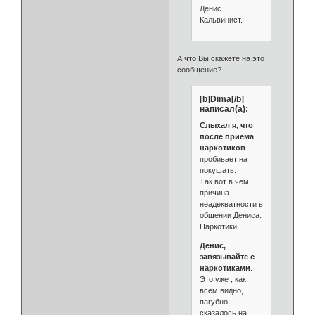
Денис
Кальвинист.
А что Вы скажете на это
сообщение?
[b]Dima[/b]
написал(а):
Слыхал я, что
после приёма
наркотиков
пробивает на
покушать.
Так вот в чём
причина
неадекватности в
общении Дениса.
Наркотики.
Денис,
завязывайте с
наркотиками
.
Это уже , как
всем видно,
пагубно
сказалось на