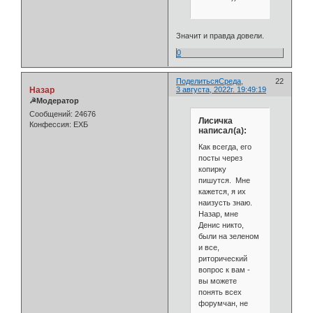
Значит и правда довели.
0
Поделиться
Среда,
22
Назар
3 августа, 2022г. 19:49:19
☭Модератор
Сообщений:
24676
Лисичка
Конфессия:
ЕХБ
написал(а):
Как всегда, его
посты через
копирку
пишутся. Мне
кажется, я их
наизусть знаю.
Назар, мне
Денис никто,
были на зеленом
и все,
риторический
вопрос к вам -
вы можете
понять всех
форумчан, не