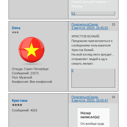
Самый лучший подарок —
Любовь.
+1
Поделиться
Среда,
15
Dima
3 августа, 2022г. 16:45:01
⭐⭐⭐
ХРИСТОВ БОЖИЙ.
Предлагаю присмотреться к
сообщениям пользователя
Христов Божий.
На мой взгляд люто флудит ,
отправляет людей в ад и
смерть желает.
Откуда:
Санкт-Петербург
0
Сообщений:
13271
Пол:
Мужской
Конфессия:
Вне конфессий.
Поделиться
Среда,
16
Кристина
3 августа, 2022г. 16:55:47
✯✯✯✯
Сообщений:
4023
Назар
написал(а):
Он вообще куда