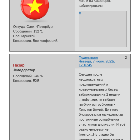
кого и на какой срок
заблокировали.
0
Откуда:
Санкт-Петербург
Сообщений:
13271
Пол:
Мужской
Конфессия:
Вне конфессий.
Поделиться
2
Четверг, 7 июля, 2022г.
Назар
12:16:45
☭Модератор
Сегодня после
Сообщений:
24676
неоднократных
Конфессия:
ЕХБ
предупреждений и
нравоучительных бесед
заблокирован на 2 недели
...тьфу...ник то выбрал
грубиян из грубиянов -
Христов Божий. До этого
блокировался на неделю за
постоянные оскорбления
участников дискуссии. И всё
равно человеку не
ймется...Ну ладно бы
извинялся, так еще хамит в