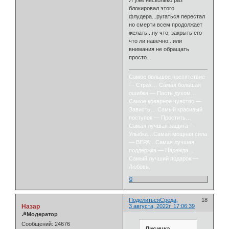
Я уже несколько раз
блокировал этого
флудера...ругаться перестал
но смерти всем продолжает
желать...ну что, закрыть его
что ли навечно...или
внимания не обращать
просто...
Самое большое препятствие
— Страх… Самая большая
ошибка — Пасть духом…
Самое коварное чувство —
Зависть… Самый красивый
поступок — Простить…
Самая лучшая защита —
Улыбка…Самая мощная сила
— ВЕРА…Самая лучшая
поддержка — Надежда…
Самый лучший подарок —
Любовь.
0
Поделиться
Среда,
18
Назар
3 августа, 2022г. 17:06:39
☭Модератор
Сообщений:
24676
Лисичка