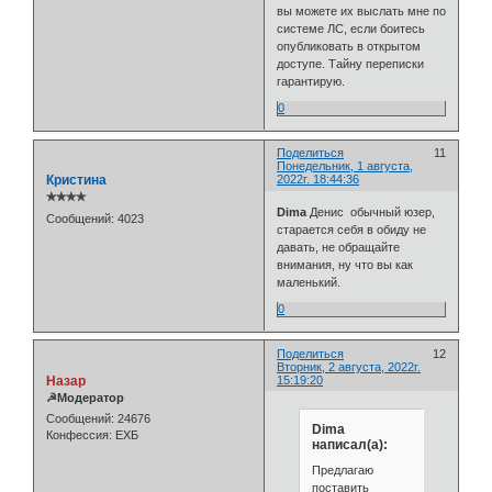
вы можете их выслать мне по
системе ЛС, если боитесь
опубликовать в открытом
доступе. Тайну переписки
гарантирую.
0
Поделиться
11
Понедельник, 1 августа,
Кристина
2022г. 18:44:36
✯✯✯✯
Dima
Денис обычный юзер,
Сообщений:
4023
старается себя в обиду не
давать, не обращайте
внимания, ну что вы как
маленький.
0
Поделиться
12
Вторник, 2 августа, 2022г.
Назар
15:19:20
☭Модератор
Сообщений:
24676
Dima
Конфессия:
ЕХБ
написал(а):
Предлагаю
поставить