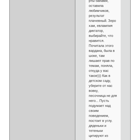
рты банами,
оставила
любимчиков,
результат
плачевный. Зеро
хам, евлампия
диктатор,
выбирайте, что
нравится.
Почитала этого
вардана, была в
шоке, там
лишают прав по
темам, поняла,
откуда у вас
такое))) Как в
детском саду,
уберите от нас
вовку,
песочница не для
него... Пусть
подумает над
своим
поведением,
постоит в углу.
дяденьки и
тетеньки
цитируют из