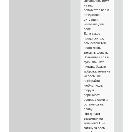
Именно поэтому
на вас
обижаются все и
создаются
ситуации
неловкие для
всех.
Если такое
продолжится,
вам останется
всего лишь
закрыть форум.
Возьмите себя в
руки, начните
писать, будьте
доброжелательны
ко всем, не
выбирайте
любимчиков,
форум
переживет
ссоры, склоки и
останется на
плаву.
Что делает
евлампия на
зеленом? Она
заткнула всем