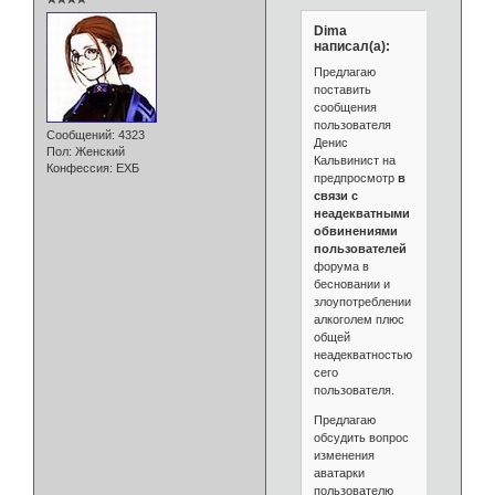
Dima
написал(а):
Предлагаю
поставить
сообщения
пользователя
Сообщений:
4323
Денис
Пол:
Женский
Кальвинист на
Конфессия:
ЕХБ
предпросмотр
в
связи с
неадекватными
обвинениями
пользователей
форума в
бесновании и
злоупотреблении
алкоголем плюс
общей
неадекватностью
сего
пользователя.
Предлагаю
обсудить вопрос
изменения
аватарки
пользователю