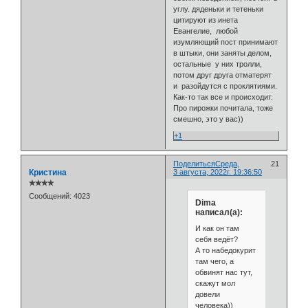
углу. дяденьки и тетеньки
цитируют из инета
Евангелие, любой
изумляющий пост принимают
в штыки, они заняты делом,
остальные у них тролли,
потом друг друга отматерят
и разойдутся с проклятиями.
Как-то так все и происходит.
Про пирожки почитала, тоже
смешно, это у вас))
+1
Поделиться
Среда,
21
Кристина
3 августа, 2022г. 19:36:50
✯✯✯✯
Сообщений:
4023
Dima
написал(а):
И как он там
себя ведёт?
А то набедокурит
там чего, а
обвинят нас тут,
скажут мол
довели
человека))