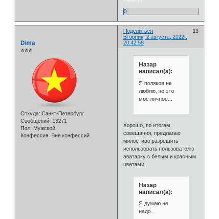
0
Поделиться
13
Вторник, 2 августа, 2022г.
Dima
20:42:58
⭐⭐⭐
Назар
написал(а):
Я поляков не
люблю, но это
моё личное...
Откуда:
Санкт-Петербург
Сообщений:
13271
Хорошо, по итогам
Пол:
Мужской
совещания, предлагаю
Конфессия:
Вне конфессий.
милостиво разрешить
использовать пользователю
аватарку с белым и красным
цветами.
Назар
написал(а):
Я думаю не
надо...