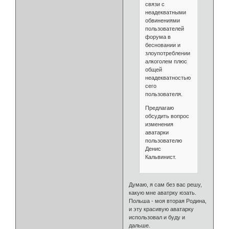
связи с
неадекватными
обвинениями
пользователей
форума в
бесновании и
злоупотреблении
алкоголем плюс
общей
неадекватностью
сего
пользователя.
Предлагаю
обсудить вопрос
изменения
аватарки
пользователю
Денис
Кальвинист.
Думаю, я сам без вас решу,
какую мне аватрку юзать.
Польша - моя вторая Родина,
и эту красивую аватарку
использовал и буду и
дальше.