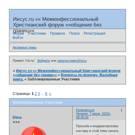
Иисус.ru «« Межконфессиональный
Христианский форум ««общение без
границ««
Форум
Участники
Правила
Поиск
Регистрация
Войти
Активные темы
Привет, Гость!
Войдите
или
зарегистрируйтесь
.
»
Иисус.ru «« Межконфессиональный Христианский форум
««общение без границ««
»
Вопросы по форуму. Жалобная
книга.
»
Заблокированные Участники
Страница:
1
2
3
…
6
»
Заблокированные Участники
Поделиться
1
Четверг, 7 июля, 2022г.
Dima
08:40:26
⭐⭐⭐
Просьба к модераторскому
составу в этой теме писать