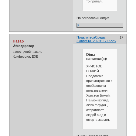
то пропал..
На богословии сидит.
0
Поделиться
Среда,
17
Назар
3 августа, 2022г. 17:05:25
☭Модератор
Сообщений:
24676
Dima
Конфессия:
ЕХБ
написал(а):
ХРИСТОВ
БОЖИЙ.
Предлагаю
присмотреться к
сообщениям
пользователя
Христов Божий.
На мой взгляд
люто флудит ,
отправляет
людей в ад и
смерть желает.