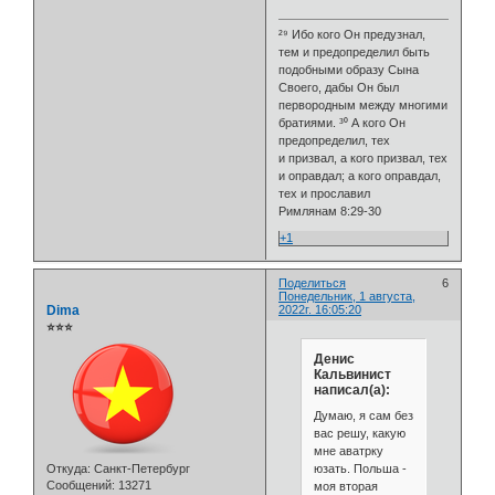
²⁹ Ибо кого Он предузнал,
тем и предопределил быть
подобными образу Сына
Своего, дабы Он был
первородным между многими
братиями. ³⁰ А кого Он
предопределил, тех
и призвал, а кого призвал, тех
и оправдал; а кого оправдал,
тех и прославил
Римлянам 8:29-30
+1
Поделиться
6
Понедельник, 1 августа,
Dima
2022г. 16:05:20
⭐⭐⭐
Денис
Кальвинист
написал(а):
Думаю, я сам без
вас решу, какую
мне аватрку
юзать. Польша -
Откуда:
Санкт-Петербург
Сообщений:
13271
моя вторая