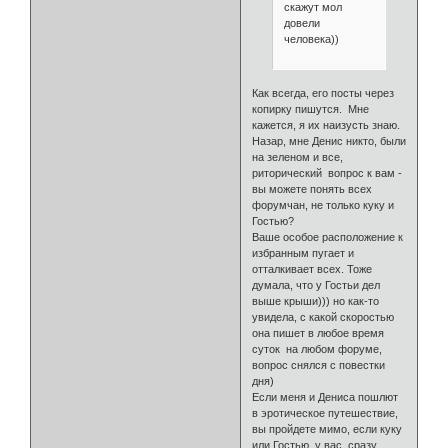
скажут мол
довели
человека))
Как всегда, его посты через
копирку пишутся. Мне
кажется, я их наизусть знаю.
Назар, мне Денис никто, были
на зеленом и все,
риторический вопрос к вам -
вы можете понять всех
форумчан, не только куку и
Гостью?
Ваше особое расположение к
избранным пугает и
отталкивает всех. Тоже
думала, что у Гостьи дел
выше крыши))) но как-то
увидела, с какой скоростью
она пишет в любое время
суток на любом форуме,
вопрос снялся с повестки
дня)
Если меня и Дениса пошлют
в эротическое путешествие,
вы пройдете мимо, если куку
или Гостью, у вас сразу