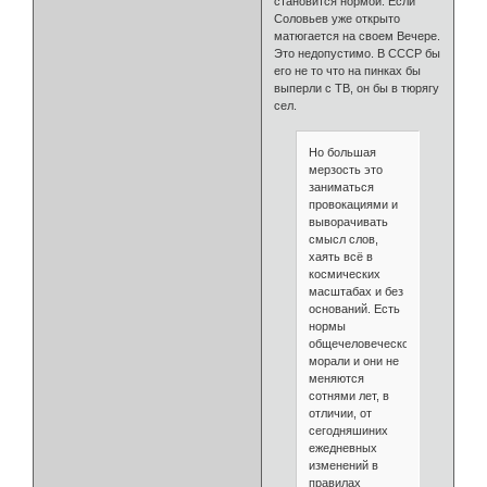
становится нормой. Если
Соловьев уже открыто
матюгается на своем Вечере.
Это недопустимо. В СССР бы
его не то что на пинках бы
выперли с ТВ, он бы в тюрягу
сел.
Но большая
мерзость это
заниматься
провокациями и
выворачивать
смысл слов,
хаять всё в
космических
масштабах и без
оснований. Есть
нормы
общечеловеческой
морали и они не
меняются
сотнями лет, в
отличии, от
сегодняшиних
ежедневных
изменений в
правилах