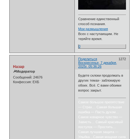
Сравнение единственный
способ познания.
Мои размышления
Всех с наступающим. Не
теряйте время.
0
Поделиться
1272
Воскресенье, 7 декабря,
Назар
2025г. 05:36:26
☭Модератор
Будете склоки продолжать в
Сообщений:
24676
других темах- заблокирую
Конфессия:
ЕХБ
обоих. Всё. С вами обоими
вопрос закрыт.
Самое большое препятствие
— Страх… Самая большая
ошибка — Пасть духом…
Самое коварное чувство —
Зависть… Самый красивый
поступок — Простить…
Самая лучшая защита —
Улыбка…Самая мощная сила