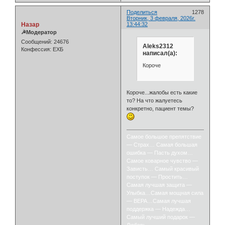
Поделиться
1278
Вторник, 3 февраля, 2026г.
Назар
13:44:32
☭Модератор
Сообщений:
24676
Aleks2312
Конфессия:
ЕХБ
написал(а):
Короче
Короче...жалобы есть какие
то? На что жалуетесь
конкретно, пациент темы?
Самое большое препятствие
— Страх… Самая большая
ошибка — Пасть духом…
Самое коварное чувство —
Зависть… Самый красивый
поступок — Простить…
Самая лучшая защита —
Улыбка…Самая мощная сила
— ВЕРА…Самая лучшая
поддержка — Надежда…
Самый лучший подарок —