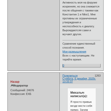
Активность моя на форуме
искренняя, но она снижается
после общения с такими как
Константин 1 и Nike1. Мне
противны их ограниченные
утверждения и
неспособность к диалогу.
Вырождаютсяя сами и
мучают других.
Сравнение единственный
способ познания.
Мои размышления
Всех с наступающим. Не
теряйте время.
0
Поделиться
1263
Суббота, 6 декабря, 2025г.
Назар
13:33:37
☭Модератор
Сообщений:
24676
Михалыч
Конфессия:
ЕХБ
написал(а):
Я просто привык
везде вести себя
прямо. Зачем