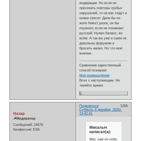
модерации. Но если не
пресекать повторы грубых
нарушений, то на вас сядут и
ножки свесят. Дали бы по
жопе Nake1 разок, он бы
поумнел, если не понимает
русский. Нужен баланс, во
всём. А так вы уже и сами не
довольны форумом и
бросить жалко. Но это моё
мнение.
Сравнение единственный
способ познания.
Мои размышления
Всех с наступающим. Не
теряйте время.
0
Поделиться
1265
Суббота, 6 декабря, 2025г.
Назар
13:42:41
☭Модератор
Сообщений:
24676
Михалыч
Конфессия:
ЕХБ
написал(а):
Мат, сам по себе,