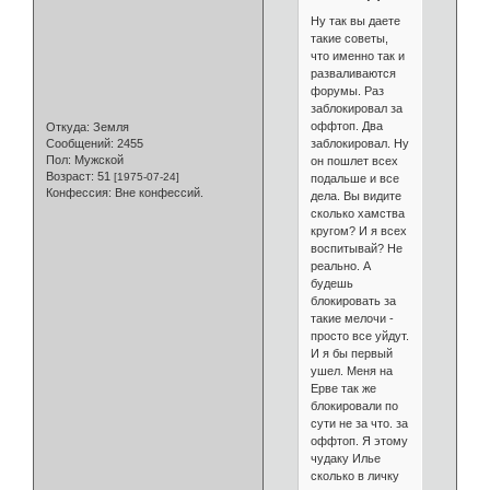
Ну так вы даете
такие советы,
что именно так и
разваливаются
форумы. Раз
заблокировал за
оффтоп. Два
Откуда:
Земля
заблокировал. Ну
Сообщений:
2455
Пол:
Мужской
он пошлет всех
Возраст:
51
[1975-07-24]
подальше и все
Конфессия:
Вне конфессий.
дела. Вы видите
сколько хамства
кругом? И я всех
воспитывай? Не
реально. А
будешь
блокировать за
такие мелочи -
просто все уйдут.
И я бы первый
ушел. Меня на
Ерве так же
блокировали по
сути не за что. за
оффтоп. Я этому
чудаку Илье
сколько в личку