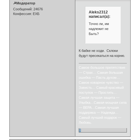
☭Модератор
Сообщений:
24676
Aleks2312
Конфессия:
ЕХБ
написал(а):
Точно ли, им
надлежит не
Быть?
К бабке не ходи. Склоки
будут пресекаться на корню.
Самое большое препятствие
— Страх… Самая большая
ошибка — Пасть духом…
Самое коварное чувство —
Зависть… Самый красивый
поступок — Простить…
Самая лучшая защита —
Улыбка…Самая мощная сила
— ВЕРА…Самая лучшая
поддержка — Надежда…
Самый лучший подарок —
Любовь.
0