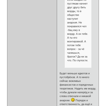
пустякам начнет
друг другу бить
морды, то в
обществе
наступит
анархия. Не
понравился чел
-бац ему в
морду. А он тебе.
А ты его
монтировкой. А
потом тебе
вопрос - за чё
чалишься,
браток? Да ни за
что. По глупости.
Будет меньше идиотов и
пустобрёхов. А то много
сейчас вежливых
финансистов и порядочных
теоретиков. Надить им морду,
чтобы думали наперёд и за
слова отвечали и никакой
анархии.
Порядок и
ответственность, да ещё и