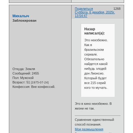
Поделиться
1268
Суббота, 6 декабря, 2025г.
Михалыч
13:54:47
Заблокирован
Назар
написал(а):
Это неизбежно.
Как в
бразильском
сериале.
Обязательно
найдется какой
нибудь злодей
Откуда:
Земля
дон Лионсио.
Сообщений:
2455
Пол:
Мужской
Который будет
Возраст:
51
[1975-07-24]
все 215 серий
Конфессия:
Вне конфессий.
кого то мучать.
Это в кино неизбежно. В
жизни не так.
Сравнение единственный
способ познания.
Мои размышления