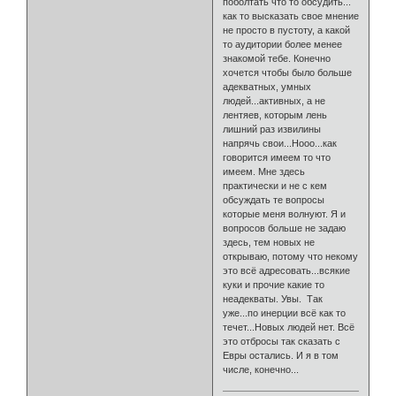
поболтать что то обсудить...
как то высказать свое мнение
не просто в пустоту, а какой
то аудитории более менее
знакомой тебе. Конечно
хочется чтобы было больше
адекватных, умных
людей...активных, а не
лентяев, которым лень
лишний раз извилины
напрячь свои...Нооо...как
говорится имеем то что
имеем. Мне здесь
практически и не с кем
обсуждать те вопросы
которые меня волнуют. Я и
вопросов больше не задаю
здесь, тем новых не
открываю, потому что некому
это всё адресовать...всякие
куки и прочие какие то
неадекваты. Увы. Так
уже...по инерции всё как то
течет...Новых людей нет. Всё
это отбросы так сказать с
Евры остались. И я в том
числе, конечно...