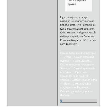
сами и мучают
других.
Нуу...везде есть люди
которые не нравятся своим
поведением. Это неизбежно.
Как в бразильском сериале.
Обязательно найдется какой
нибудь злодей дон Лионсио.
Который будет все 215 серий
кого то мучать.
Самое большое препятствие
— Страх… Самая большая
ошибка — Пасть духом…
Самое коварное чувство —
Зависть… Самый красивый
поступок — Простить…
Самая лучшая защита —
Улыбка…Самая мощная сила
— ВЕРА…Самая лучшая
поддержка — Надежда…
Самый лучший подарок —
Любовь.
0