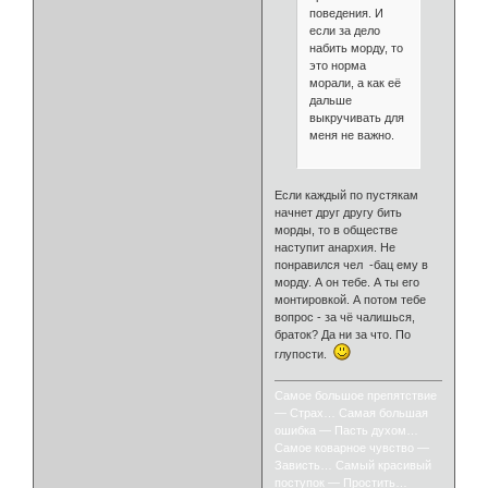
поведения. И
если за дело
набить морду, то
это норма
морали, а как её
дальше
выкручивать для
меня не важно.
Если каждый по пустякам
начнет друг другу бить
морды, то в обществе
наступит анархия. Не
понравился чел -бац ему в
морду. А он тебе. А ты его
монтировкой. А потом тебе
вопрос - за чё чалишься,
браток? Да ни за что. По
глупости.
Самое большое препятствие
— Страх… Самая большая
ошибка — Пасть духом…
Самое коварное чувство —
Зависть… Самый красивый
поступок — Простить…