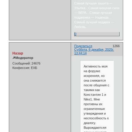
Самая лучшая защита —
Улыбка…Самая мощная сила
— ВЕРА…Самая лучшая
поддержка — Надежда…
Самый лучший подарок —
Любовь.
0
Поделиться
1266
Суббота, 6 декабря, 2025г.
Назар
13:44:14
☭Модератор
Сообщений:
24676
Активность моя
Конфессия:
ЕХБ
на форуме
искренняя, но
она снижается
после общения с
такими как
Константин 1 и
Nike1. Мне
противны их
ограниченные
утверждения и
неспособность к
диалогу.
Вырождаютсяя