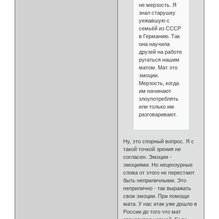
не мерзость. Я
знал старушку
уежавшую с
семьёй из СССР
в Германию. Так
она научила
друзей на работе
ругаться нашим
матом. Мат это
эмоции.
Мерзость, когда
им начинают
злоупотреблять
или только им
разговаривают.
Ну, это спорный вопрос. Я с
такой точкой зрения не
согласен. Эмоции -
эмоциями. Но нецензурные
слова от этого не перестают
быть неприличными. Это
неприлично - так выражать
свои эмоции. При помощи
мата. У нас итак уже дошло в
России до того что мат