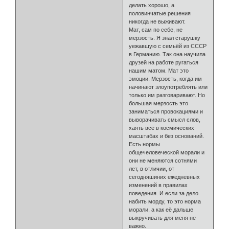
делать хорошо, а
половинчатые решения
никогда не выживают.
Мат, сам по себе, не
мерзость. Я знал старушку
уежавшую с семьёй из СССР
в Германию. Так она научила
друзей на работе ругаться
нашим матом. Мат это
эмоции. Мерзость, когда им
начинают злоупотреблять или
только им разговаривают. Но
большая мерзость это
заниматься провокациями и
выворачивать смысл слов,
хаять всё в космических
масштабах и без оснований.
Есть нормы
общечеловеческой морали и
они не меняются сотнями
лет, в отличии, от
сегодняшиних ежедневных
изменений в правилах
поведения. И если за дело
набить морду, то это норма
морали, а как её дальше
выкручивать для меня не
важно.