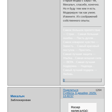
старый модер с Евры? не,
Михалыч, спасибо, конечно.
Но я буду тем кем я есть.
Модерирую так как умею.
Извините. Из соображений
собственного опыты.
Самое большое препятствие
— Страх… Самая большая
ошибка — Пасть духом…
Самое коварное чувство —
Зависть… Самый красивый
поступок — Простить…
Самая лучшая защита —
Улыбка…Самая мощная сила
— ВЕРА…Самая лучшая
поддержка — Надежда…
Самый лучший подарок —
Любовь.
0
Поделиться
1264
Суббота, 6 декабря, 2025г.
Михалыч
13:40:57
Заблокирован
Назар
написал(а):