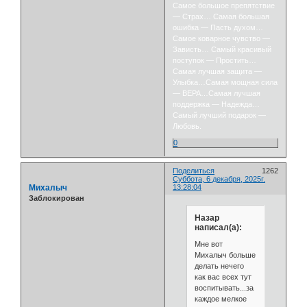
Самое большое препятствие
— Страх… Самая большая
ошибка — Пасть духом…
Самое коварное чувство —
Зависть… Самый красивый
поступок — Простить…
Самая лучшая защита —
Улыбка…Самая мощная сила
— ВЕРА…Самая лучшая
поддержка — Надежда…
Самый лучший подарок —
Любовь.
0
Поделиться
1262
Суббота, 6 декабря, 2025г.
Михалыч
13:28:04
Заблокирован
Назар
написал(а):
Мне вот
Михалыч больше
делать нечего
как вас всех тут
воспитывать...за
каждое мелкое