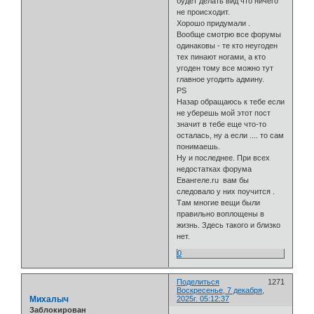
будет делать вид что ничего
не происходит.
Хорошо придумали .
Вообще смотрю все форумы
одинаковы - те кто неугоден
тех пинают ногами, а кто
угоден тому все можно тут
главное угодить админу.
PS
Назар обращаюсь к тебе если
не уберешь мой этот пост
значит в тебе еще что-то
осталась, ну а если .... то сам
понимаешь.
Ну и последнее. При всех
недостатках форума
Евангеле.ru вам бы
следовало у них поучится .
Там многие вещи были
правильно воплощены в
жизнь. Здесь такого и близко
нет.
0
Поделиться
1271
Воскресенье, 7 декабря,
Михалыч
2025г. 05:12:37
Заблокирован