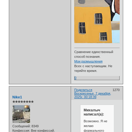
Сравнение единственный
способ познания.
Мои размышления
Всех с наступающим. Не
теряйте время.
0
Поделиться
1270
Воскресенье, 7 декабря,
Nike1
2025г. 00:18:39
✯✯✯✯✯✯✯✯
Михалыч
написал(а):
Возможно. Я не
желаю
Сообщений:
8349
формального
Конфессия:
Вне конфессий.