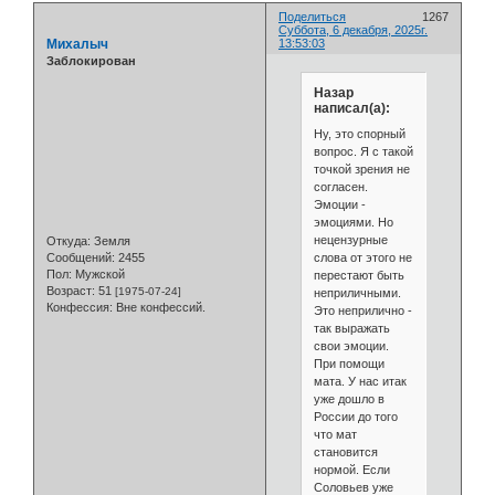
Поделиться
1267
Суббота, 6 декабря, 2025г.
Михалыч
13:53:03
Заблокирован
Назар
написал(а):
Ну, это спорный
вопрос. Я с такой
точкой зрения не
согласен.
Эмоции -
эмоциями. Но
нецензурные
Откуда:
Земля
слова от этого не
Сообщений:
2455
Пол:
Мужской
перестают быть
Возраст:
51
[1975-07-24]
неприличными.
Конфессия:
Вне конфессий.
Это неприлично -
так выражать
свои эмоции.
При помощи
мата. У нас итак
уже дошло в
России до того
что мат
становится
нормой. Если
Соловьев уже