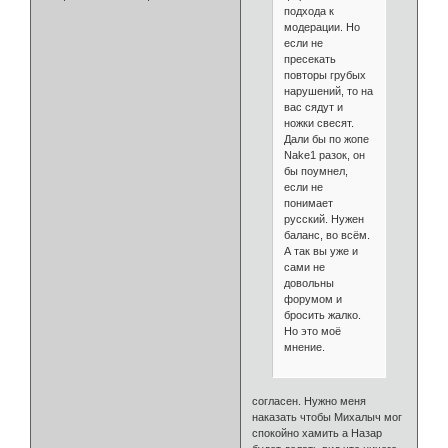
подхода к
модерации. Но
если не
пресекать
повторы грубых
нарушений, то на
вас сядут и
ножки свесят.
Дали бы по жопе
Nake1 разок, он
бы поумнел,
если не
понимает
русский. Нужен
баланс, во всём.
А так вы уже и
сами не
довольны
форумом и
бросить жалко.
Но это моё
мнение.
согласен. Нужно меня
наказать чтобы Михалыч мог
спокойно хамить а Назар