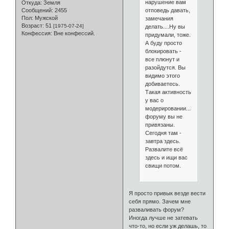
нарушение вам
Откуда:
Земля
отповедь давать,
Сообщений:
2455
Пол:
Мужской
замечания
Возраст:
51
[1975-07-24]
делать....Ну вы
Конфессия:
Вне конфессий.
придумали, тоже.
А буду просто
блокировать -
все плюнут и
разойдутся. Вы
видимо этого
добиваетесь.
Такая активность
у вас о
модерировании...К
форуму вы не
привязаны.
Сегодня там -
завтра здесь.
Развалите всё
здесь и ищи вас
свищи потом.
Я просто привык везде вести
себя прямо. Зачем мне
разваливать форум?
Иногда лучше не затевать
что-то, но если уж делашь, то