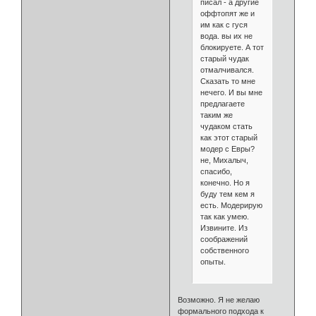
писал - а другие
оффтопят же и
им как с гуся
вода. вы их не
блокируете. А тот
старый чудак
отмалчивался.
Сказать то мне
нечего. И вы мне
предлагаете
таким же
чудаком стать
как этот старый
модер с Евры?
не, Михалыч,
спасибо,
конечно. Но я
буду тем кем я
есть. Модерирую
так как умею.
Извините. Из
соображений
собственного
опыты.
Возможно. Я не желаю
формального подхода к