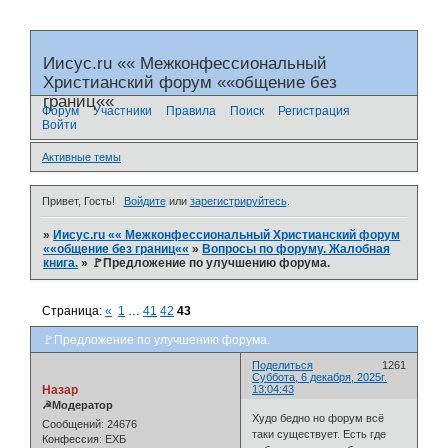
Иисус.ru «« Межконфессиональный
Христианский форум ««общение без
границ««
Форум
Участники
Правила
Поиск
Регистрация
Войти
Активные темы
Привет, Гость!
Войдите
или
зарегистрируйтесь
.
»
Иисус.ru «« Межконфессиональный Христианский форум
««общение без границ««
»
Вопросы по форуму. Жалобная
книга.
»
🚩Предложение по улучшению форума.
Страница:
«
1
…
41
42
43
🚩Предложение по улучшению форума.
Поделиться
1261
Суббота, 6 декабря, 2025г.
Назар
13:04:43
☭Модератор
Худо бедно но форум всё
Сообщений:
24676
таки существует. Есть где
Конфессия:
ЕХБ