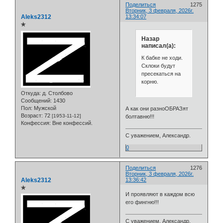
Поделиться
1275
Вторник, 3 февраля, 2026г.
Aleks2312
13:34:07
✯
Назар
написал(а):
К бабке не ходи.
Склоки будут
пресекаться на
корню.
Откуда:
д. Столбово
Сообщений:
1430
Пол:
Мужской
А как они разноОБРАЗят
Возраст:
72
[1953-11-12]
болтавню!!!
Конфессия:
Вне конфессий.
С уважением, Александр.
0
Поделиться
1276
Вторник, 3 февраля, 2026г.
Aleks2312
13:36:42
✯
И проявляют в каждом всю
его фингню!!!
С уважением, Александр.