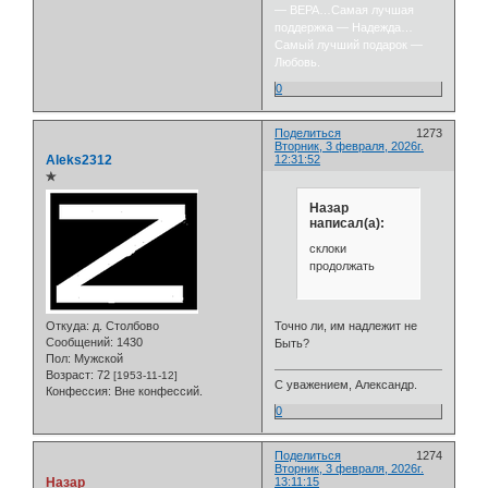
— ВЕРА…Самая лучшая
поддержка — Надежда…
Самый лучший подарок —
Любовь.
0
Поделиться
1273
Вторник, 3 февраля, 2026г.
Aleks2312
12:31:52
✯
Назар
написал(а):
склоки
продолжать
Точно ли, им надлежит не
Откуда:
д. Столбово
Сообщений:
1430
Быть?
Пол:
Мужской
Возраст:
72
[1953-11-12]
С уважением, Александр.
Конфессия:
Вне конфессий.
0
Поделиться
1274
Вторник, 3 февраля, 2026г.
Назар
13:11:15