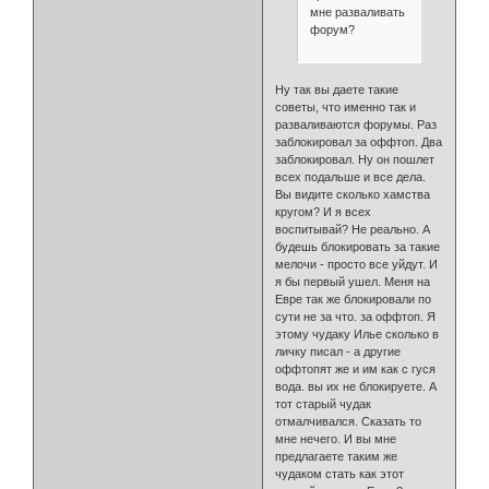
мне разваливать
форум?
Ну так вы даете такие
советы, что именно так и
разваливаются форумы. Раз
заблокировал за оффтоп. Два
заблокировал. Ну он пошлет
всех подальше и все дела.
Вы видите сколько хамства
кругом? И я всех
воспитывай? Не реально. А
будешь блокировать за такие
мелочи - просто все уйдут. И
я бы первый ушел. Меня на
Евре так же блокировали по
сути не за что. за оффтоп. Я
этому чудаку Илье сколько в
личку писал - а другие
оффтопят же и им как с гуся
вода. вы их не блокируете. А
тот старый чудак
отмалчивался. Сказать то
мне нечего. И вы мне
предлагаете таким же
чудаком стать как этот