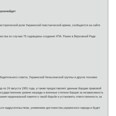
произойдет
сторической роли Украинской повстанческой армии, сообщается на сайте
жества по случаю 75 годовщины создания УПА. Ранее в Верховной Раде
бодительного совета, Украинской Хельсинкской группы и других похожих
да по 24 августа 1991 года, а также предоставляет данным борцам правовой
государственном уровне награды и военные степени борцов за независимость
ания национальной памяти о такой борьбе и установить ответственность за
ся надругательством, унижением достоинства украинского народа и будет