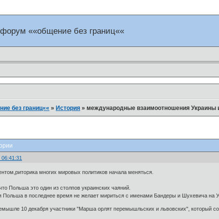
 форум ««общение без границ««
ие без границ««
»
История
»
международные взаимоотношения Украины и
ории
 06:41:31
ентом,риторика многих мировых политиков начала меняться.
что Польша это один из столпов украинских чаяний.
 Польша в последнее время не желает мириться с именами Бандеры и Шухевича на У
емышле 10 декабря участники "Марша орлят перемышльских и львовских", который со