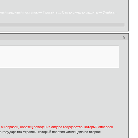
мый красивый поступок — Простить… Самая лучшая защита — Улыбка…
5
 он образец, образец поведения лидера государства, который способен
а государства Украины, который посетил Финляндию во вторник.