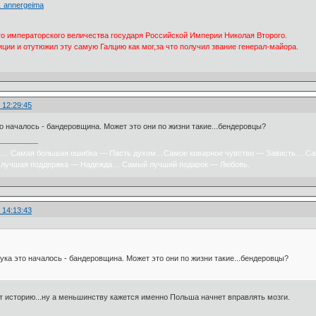
 … annergeima
его императорского величества государя Российской Империи Николая Второго.
иции и отутюжил эту самую Галцию как мог,за что получил звание генерал-майора.
 12:29:45
то началось - бандеровщина. Может это они по жизни такие...бендеровцы?
х… Самая большая ошибка — Пасть духом…Самое коварное чувство — Зависть… Са
лучшая поддержка — Надежда… Самый лучший подарок — Любовь.
 14:13:43
ука это началось - бандеровщина. Может это они по жизни такие...бендеровцы?
т историю...ну а меньшинству кажется именно Польша начнет вправлять мозги.