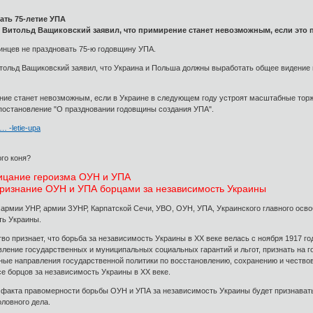
ать 75-летие УПА
Витольд Ващиковский заявил, что примирение станет невозможным, если это 
нцев не праздновать 75-ю годовщину УПА.
ольд Ващиковский заявил, что Украина и Польша должны выработать общее видение и
ение станет невозможным, если в Украине в следующем году устроят масштабные тор
постановление "О праздновании годовщины создания УПА".
… -letie-upa
го коня?
рицание героизма ОУН и УПА
признание ОУН и УПА борцами за независимость Украины
армии УНР, армии ЗУНР, Карпатской Сечи, УВО, ОУН, УПА, Украинского главного осво
ть Украины.
тво признает, что борьба за независимость Украины в ХХ веке велась с ноября 1917 го
авление государственных и муниципальных социальных гарантий и льгот, признать на 
ные направления государственной политики по восстановлению, сохранению и чествов
е борцов за независимость Украины в ХХ веке.
 факта правомерности борьбы ОУН и УПА за независимость Украины будет признавать
ловного дела.