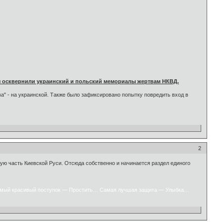
ы осквернили украинский и польский мемориалы жертвам НКВД.
а" - на украинской. Также было зафиксировано попытку повредить вход в
.
2
ую часть Киевской Руси. Отсюда собственно и начинается раздел единого
мый красивый поступок — Простить… Самая лучшая защита — Улыбка…