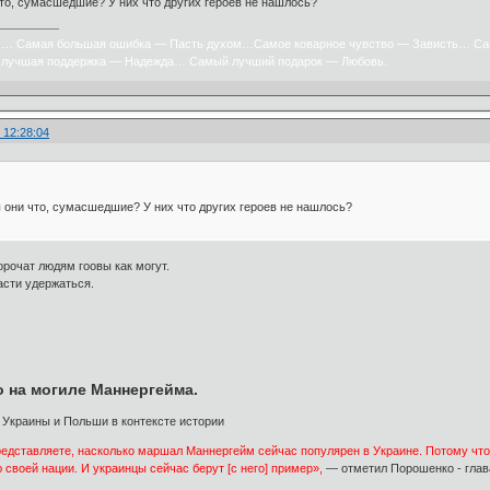
что, сумасшедшие? У них что других героев не нашлось?
х… Самая большая ошибка — Пасть духом…Самое коварное чувство — Зависть… Са
лучшая поддержка — Надежда… Самый лучший подарок — Любовь.
 12:28:04
ы они что, сумасшедшие? У них что других героев не нашлось?
рочат людям гоовы как могут.
сти удержаться.
о на могиле Маннергейма.
редставляете, насколько маршал Маннергейм сейчас популярен в Украине. Потому что
 своей нации. И украинцы сейчас берут [с него] пример»,
— отметил Порошенко - глав