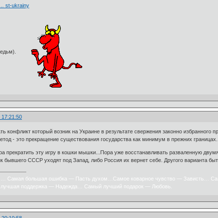
 … st-ukrainy
едьм).
 17:21:50
ть конфликт который возник на Украине в результате свержения законно избранного 
метод - это прекращение существования государства как минимум в прежних границах
ора прекратить эту игру в кошки мышки...Пора уже восстанавливать разваленную двум
к бывшего СССР уходят под Запад, либо Россия их вернет себе. Другого варианта быт
х… Самая большая ошибка — Пасть духом…Самое коварное чувство — Зависть… Са
лучшая поддержка — Надежда… Самый лучший подарок — Любовь.
 20:10:58