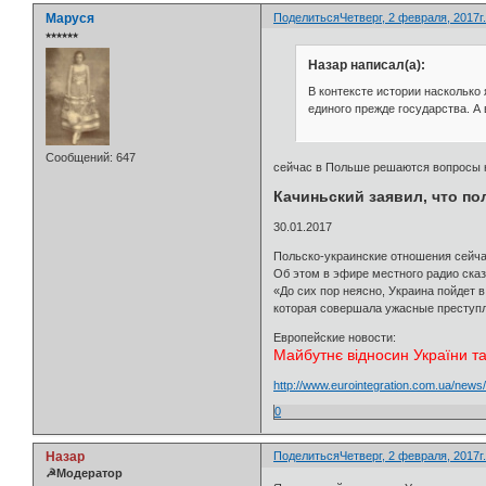
Маруся
Поделиться
Четверг, 2 февраля, 2017г.
⭒⭒⭒⭒⭒⭒
Назар написал(а):
В контексте истории насколько
единого прежде государства. А
Сообщений:
647
сейчас в Польше решаются вопросы 
Качиньский заявил, что по
30.01.2017
Польско-украинские отношения сейч
Об этом в эфире местного радио ска
«До сих пор неясно, Украина пойдет 
которая совершала ужасные преступле
Европейские новости:
Майбутнє відносин України та
http://www.eurointegration.com.ua/news
0
Назар
Поделиться
Четверг, 2 февраля, 2017г.
☭Модератор