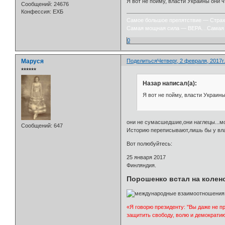
Я вот не пойму, власти Украины они 
Сообщений:
24676
Конфессия:
ЕХБ
Самое большое препятствие — Стра
Самая мощная сила — ВЕРА…Самая 
0
Маруся
Поделиться
Четверг, 2 февраля, 2017г.
⭒⭒⭒⭒⭒⭒
Назар написал(а):
Я вот не пойму, власти Украин
они не сумасшедшие,они наглецы...мо
Сообщений:
647
Историю переписывают,лишь бы у вла
Вот полюбуйтесь:
25 января 2017
Финляндия.
Порошенко встал на колен
«Я говорю президенту: "Вы даже не п
защитить свободу, волю и демократию