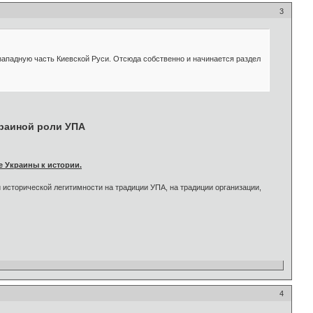
3
западную часть Киевской Руси. Отсюда собственно и начинается раздел
краиной роли УПА
е Украины к истории.
 исторической легитимности на традиции УПА, на традиции организации,
4