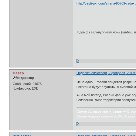
http://vesti-ukr.com/strana/95769-rada-
Ждем(с) вальпургиеву ночь (шабаш в
0
Назар
Поделиться
Четверг, 2 февраля, 2017г.
☭Модератор
Ясно одно - России придется разреша
Сообщений:
24676
никого не будут слушать. А силовой 
Конфессия:
ЕХБ
А на мой взгляд, России давно уже п
неизбежно. Либо территории республи
Самое большое препятствие — Стра
Самая мощная сила — ВЕРА…Самая 
0
Поделиться
Четверг, 2 февраля, 2017г.