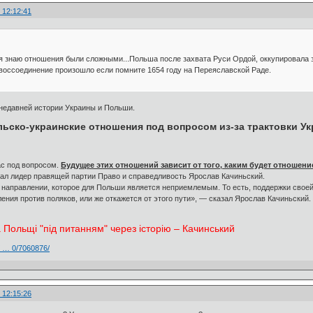
 12:12:41
 я знаю отношения были сложными...Польша после захвата Руси Ордой, оккупировала 
 воссоединение произошло если помните 1654 году на Переяславской Раде.
недавней истории Украины и Польши.
льско-украинские отношения под вопросом из-за трактовки У
ас под вопросом.
Будущее этих отношений зависит от того, каким будет отношени
зал лидер правящей партии Право и справедливость Ярослав Качиньский.
в направлении, которое для Польши является неприемлемым. То есть, поддержки своей
ния против поляков, или же откажется от этого пути», — сказал Ярослав Качиньский.
 Польщі "під питанням" через історію – Качинський
/ … 0/7060876/
 12:15:26