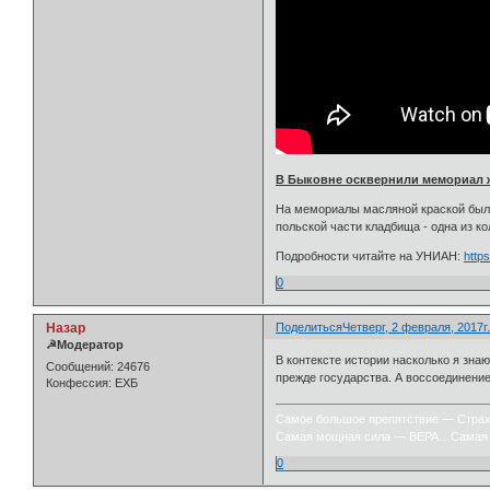
В Быковне осквернили мемориал ж
На мемориалы масляной краской были 
польской части кладбища - одна из к
Подробности читайте на УНИАН:
http
0
Назар
Поделиться
Четверг, 2 февраля, 2017г.
☭Модератор
В контексте истории насколько я зна
Сообщений:
24676
прежде государства. А воссоединение
Конфессия:
ЕХБ
Самое большое препятствие — Стра
Самая мощная сила — ВЕРА…Самая 
0