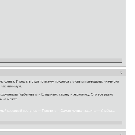
8
президента. И решать судя по всему придется силовыми методами, иначе они
. Как минимум.
я друганами Горбачевым и Ельциным, страну и экономику. Это все равно
ь не может.
мый красивый поступок — Простить… Самая лучшая защита — Улыбка…
9