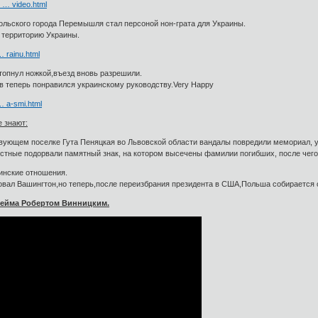
v … video.html
польского города Перемышля стал персоной нон-грата для Украины.
а территорию Украины.
… rainu.html
топнул ножкой,въезд вновь разрешили.
 теперь понравился украинскому руководству.Very Happy
 … a-smi.html
 знают:
вующем поселке Гута Пеняцкая во Львовской области вандалы повредили мемориал, ус
стные подорвали памятный знак, на котором высечены фамилии погибших, после чего
инские отношения.
вал Вашингтон,но теперь,после переизбрания президента в США,Польша собирается 
сейма Робертом Винницким.