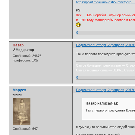
https://point.md/ru/novosti/v-mire/poro
PS
Хех......Маннергейм - офицер армии 
В 1915 году Маннергейм воевал в Гал
0
Назар
Поделиться
Четверг, 2 февраля, 2017г.
☭Модератор
Так с первого президента Кравчука э
Сообщений:
24676
Конфессия:
ЕХБ
Самое большое препятствие — Стра
Самая мощная сила — ВЕРА…Самая 
0
Маруся
Поделиться
Четверг, 2 февраля, 2017г.
⭒⭒⭒⭒⭒⭒
Назар написал(а):
Так с первого президента Кравч
я думаю,что большинство людей знае
Сообщений:
647
На Украине впереди юбилей: