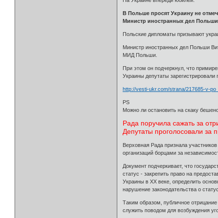
В Польше просят Украину не отмеч
Министр иностранных дел Польши 
Польские дипломаты призывают украи
Министр иностранных дел Польши Вит
МИД Польши.
При этом он подчеркнул, что примир
Украины депутаты зарегистрировали 
http://vesti-ukr.com/strana/217685-v-po 
PS
Можно ли остановить на скаку бешено
Рада поручила сажать за от
Депутаты проголосовали за 
Верховная Рада признала участников 
организаций борцами за независимос
Документ подчеркивает, что государс
статус - закрепить право на предост
Украины в ХХ веке, определить основ
нарушение законодательства о статус
Таким образом, публичное отрицание
служить поводом для возбуждения уго