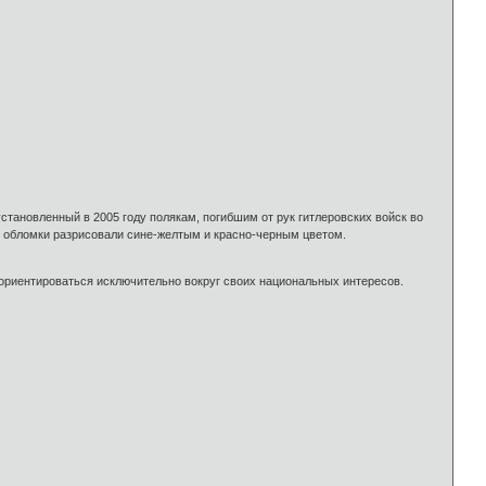
тановленный в 2005 году полякам, погибшим от рук гитлеровских войск во
 обломки разрисовали сине-желтым и красно-черным цветом.
ориентироваться исключительно вокруг своих национальных интересов.