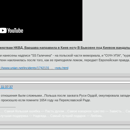
ертвам НКВД, Варшава направила в Киев ноту В Быковне под Киевом вандал
нанесены надписи "SS Галичина" - на польской части мемориала, и "ОУН-УПА", "курв
олонн наклонилась после того, как ее приподняли ломом, передает Европейская правда
s://www.unian.net/incidents/1742131 … -notu.html
 11:37:37
ю отношения были сложными...Польша после захвата Руси Ордой, оккупировала западн
 произошло если помните 1654 году на Переяславской Раде.
х… Самая большая ошибка — Пасть духом…Самое коварное чувство — Зависть… Са
лучшая поддержка — Надежда… Самый лучший подарок — Любовь.