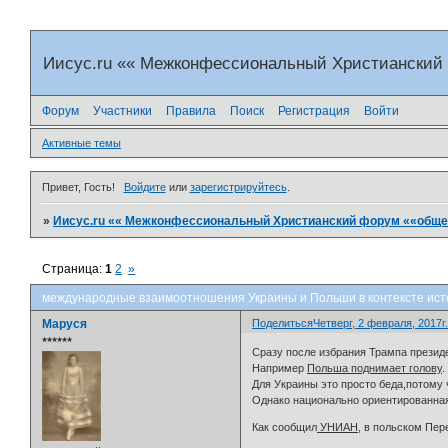
Иисус.ru «« Межконфессиональный Христианский
Форум
Участники
Правила
Поиск
Регистрация
Войти
Активные темы
Привет, Гость!
Войдите
или
зарегистрируйтесь
.
»
Иисус.ru «« Межконфессиональный Христианский форум ««общен
Страница:
1
2
»
международные взаимоотношения Украины и Польши в контексте ист
Маруся
Поделиться
Четверг, 2 февраля, 2017г.
⭒⭒⭒⭒⭒⭒
Сразу после избрания Трампа презид
Например
Польша поднимает голову
.
Для Украины это просто беда,потому 
Однако национально ориентированная
Как сообщил
УНИАН
, в польском Пер