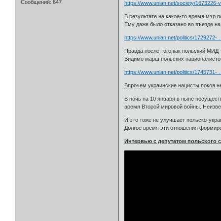
Сообщений:
647
https://www.unian.net/society/1673226-
В результате на какое-то время мэр 
Ему даже было отказано во въезде н
https://www.unian.net/politics/1729272- 
Правда после того,как польский МИД 
Видимо марш польских националистов
https://www.unian.net/politics/1745731-
Впрочем украинские нацисты покоя не
В ночь на 10 января в ныне несущест
время Второй мировой войны. Неизве
И это тоже не улучшает польско-укра
Долгое время эти отношения формиро
Интервью с депутатом польского 