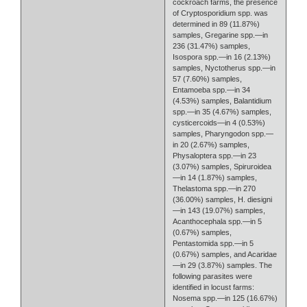
cockroach farms, the presence
of Cryptosporidium spp. was
determined in 89 (11.87%)
samples, Gregarine spp.—in
236 (31.47%) samples,
Isospora spp.—in 16 (2.13%)
samples, Nyctotherus spp.—in
57 (7.60%) samples,
Entamoeba spp.—in 34
(4.53%) samples, Balantidium
spp.—in 35 (4.67%) samples,
cysticercoids—in 4 (0.53%)
samples, Pharyngodon spp.—
in 20 (2.67%) samples,
Physaloptera spp.—in 23
(3.07%) samples, Spiruroidea
—in 14 (1.87%) samples,
Thelastoma spp.—in 270
(36.00%) samples, H. diesigni
—in 143 (19.07%) samples,
Acanthocephala spp.—in 5
(0.67%) samples,
Pentastomida spp.—in 5
(0.67%) samples, and Acaridae
—in 29 (3.87%) samples. The
following parasites were
identified in locust farms:
Nosema spp.—in 125 (16.67%)