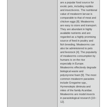
are a popular food source for
exotic pets, including reptiles
and insectivores. The nutritional
value of mealworm larvae is
comparable to that of meat and
chicken eggs [8]. Mealworms
are easy to store and transport.
They are abundant in highly
available nutrients and are
regarded as a highly promising
source of feed in poultry and
fish breeding. Mealworms can
also be administered to pets
and livestock [4]. The popularity
of mealworms consumption by
humans is on the rise
especially in Europe.
Mealworms effectively degrade
biological waste and
polystyrene foam [9]. The most
common mealworm parasites
include Gregarine spp.,
Hymenolepis diminuta and
mites of the family Acaridae.
Mealworms are model insects
in parasitological research [10–
12].