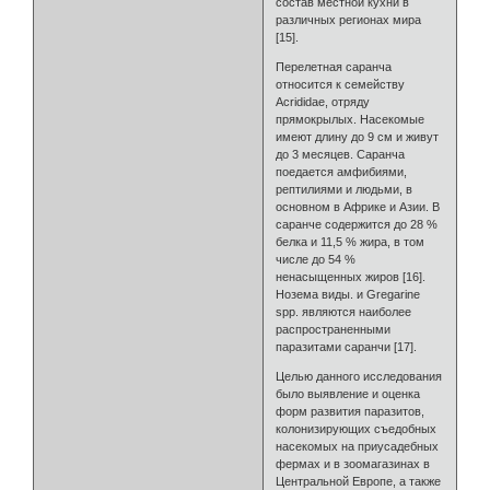
состав местной кухни в
различных регионах мира
[15].
Перелетная саранча
относится к семейству
Acrididae, отряду
прямокрылых. Насекомые
имеют длину до 9 см и живут
до 3 месяцев. Саранча
поедается амфибиями,
рептилиями и людьми, в
основном в Африке и Азии. В
саранче содержится до 28 %
белка и 11,5 % жира, в том
числе до 54 %
ненасыщенных жиров [16].
Нозема виды. и Gregarine
spp. являются наиболее
распространенными
паразитами саранчи [17].
Целью данного исследования
было выявление и оценка
форм развития паразитов,
колонизирующих съедобных
насекомых на приусадебных
фермах и в зоомагазинах в
Центральной Европе, а также