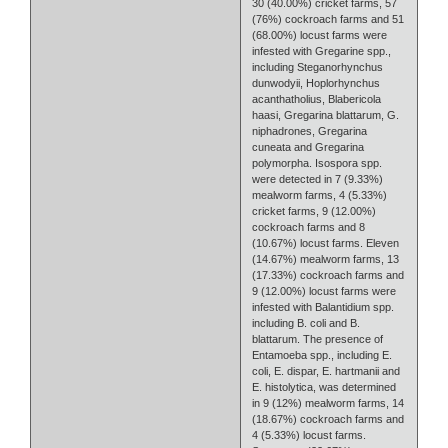
30 (40.00%) cricket farms, 57
(76%) cockroach farms and 51
(68.00%) locust farms were
infested with Gregarine spp.,
including Steganorhynchus
dunwodyii, Hoplorhynchus
acanthatholius, Blabericola
haasi, Gregarina blattarum, G.
niphadrones, Gregarina
cuneata and Gregarina
polymorpha. Isospora spp.
were detected in 7 (9.33%)
mealworm farms, 4 (5.33%)
cricket farms, 9 (12.00%)
cockroach farms and 8
(10.67%) locust farms. Eleven
(14.67%) mealworm farms, 13
(17.33%) cockroach farms and
9 (12.00%) locust farms were
infested with Balantidium spp.
including B. coli and B.
blattarum. The presence of
Entamoeba spp., including E.
coli, E. dispar, E. hartmanii and
E. histolytica, was determined
in 9 (12%) mealworm farms, 14
(18.67%) cockroach farms and
4 (5.33%) locust farms.