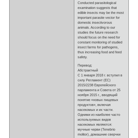
Conducted parasitological
examination suggests that
edible insects may be the most
important parasite vector for
domestic insectivorous
animals. According to our
studies the future research
should focus on the need for
constant monitoring of studied
insect farms for pathogens,
thus increasing food and feed
safety.
Перевод:
Абстрактный
С 1 января 2018 г. вступил в
силу Регламент (ЕС)
2015/2238 Европейского
парламента и Совета от 25
ноября 2015 г., вводящий
понятие «новых пищевых
продуктов», включая
насекомых и их части.
Одними из наиболее часто
используемых видов
насекомых являются:
мучные черви (Tenebrio
molitor), домашние сверчки