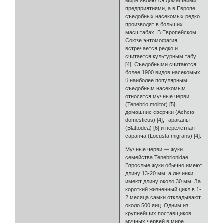
мире являются домашними
предприятиями, а в Европе
съедобных насекомых редко
производят в больших
масштабах. В Европейском
Союзе энтомофагия
встречается редко и
считается культурным табу
[4]. Съедобными считаются
более 1900 видов насекомых.
К наиболее популярным
съедобным насекомым
относятся мучные черви
(Tenebrio molitor) [5],
домашние сверчки (Acheta
domesticus) [4], тараканы
(Blattodea) [6] и перелетная
саранча (Locusta migrans) [4].
Мучные черви — жуки
семейства Tenebrionidae.
Взрослые жуки обычно имеют
длину 13-20 мм, а личинки
имеют длину около 30 мм. За
короткий жизненный цикл в 1-
2 месяца самки откладывают
около 500 яиц. Одним из
крупнейших поставщиков
мучных червей в мире