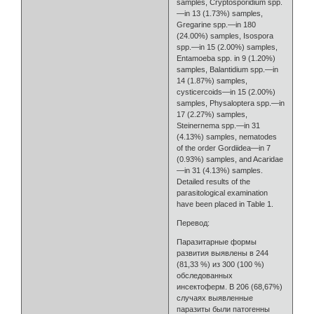
samples, Cryptosporidium spp.
—in 13 (1.73%) samples,
Gregarine spp.—in 180
(24.00%) samples, Isospora
spp.—in 15 (2.00%) samples,
Entamoeba spp. in 9 (1.20%)
samples, Balantidium spp.—in
14 (1.87%) samples,
cysticercoids—in 15 (2.00%)
samples, Physaloptera spp.—in
17 (2.27%) samples,
Steinernema spp.—in 31
(4.13%) samples, nematodes
of the order Gordiidea—in 7
(0.93%) samples, and Acaridae
—in 31 (4.13%) samples.
Detailed results of the
parasitological examination
have been placed in Table 1.
Перевод:
Паразитарные формы
развития выявлены в 244
(81,33 %) из 300 (100 %)
обследованных
инсектоферм. В 206 (68,67%)
случаях выявленные
паразиты были патогенны