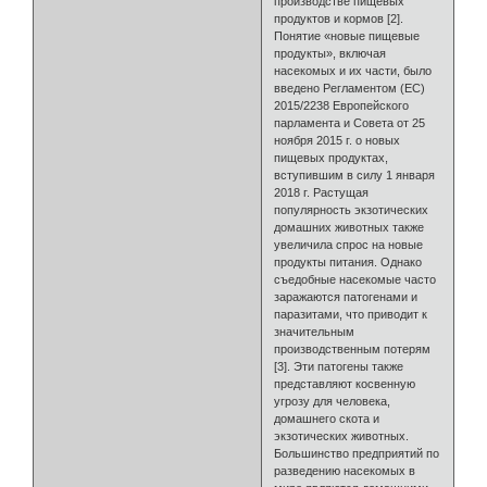
производстве пищевых
продуктов и кормов [2].
Понятие «новые пищевые
продукты», включая
насекомых и их части, было
введено Регламентом (ЕС)
2015/2238 Европейского
парламента и Совета от 25
ноября 2015 г. о новых
пищевых продуктах,
вступившим в силу 1 января
2018 г. Растущая
популярность экзотических
домашних животных также
увеличила спрос на новые
продукты питания. Однако
съедобные насекомые часто
заражаются патогенами и
паразитами, что приводит к
значительным
производственным потерям
[3]. Эти патогены также
представляют косвенную
угрозу для человека,
домашнего скота и
экзотических животных.
Большинство предприятий по
разведению насекомых в