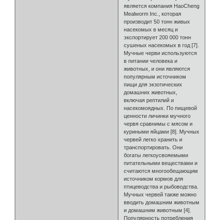
является компания HaoCheng
Mealworm Inc., которая
производит 50 тонн живых
насекомых в месяц и
экспортирует 200 000 тонн
сушеных насекомых в год [7].
Мучные черви используются
в питании человека и
животных, и они являются
популярным источником
пищи для экзотических
домашних животных,
включая рептилий и
насекомоядных. По пищевой
ценности личинки мучного
червя сравнимы с мясом и
куриными яйцами [8]. Мучных
червей легко хранить и
транспортировать. Они
богаты легкоусвояемыми
питательными веществами и
считаются многообещающим
источником кормов для
птицеводства и рыбоводства.
Мучных червей также можно
вводить домашним животным
и домашним животным [4].
Популярность потребления