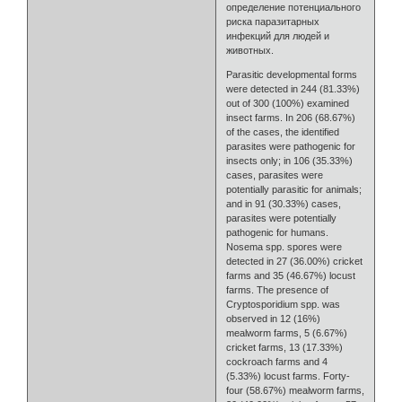
определение потенциального
риска паразитарных
инфекций для людей и
животных.
Parasitic developmental forms
were detected in 244 (81.33%)
out of 300 (100%) examined
insect farms. In 206 (68.67%)
of the cases, the identified
parasites were pathogenic for
insects only; in 106 (35.33%)
cases, parasites were
potentially parasitic for animals;
and in 91 (30.33%) cases,
parasites were potentially
pathogenic for humans.
Nosema spp. spores were
detected in 27 (36.00%) cricket
farms and 35 (46.67%) locust
farms. The presence of
Cryptosporidium spp. was
observed in 12 (16%)
mealworm farms, 5 (6.67%)
cricket farms, 13 (17.33%)
cockroach farms and 4
(5.33%) locust farms. Forty-
four (58.67%) mealworm farms,