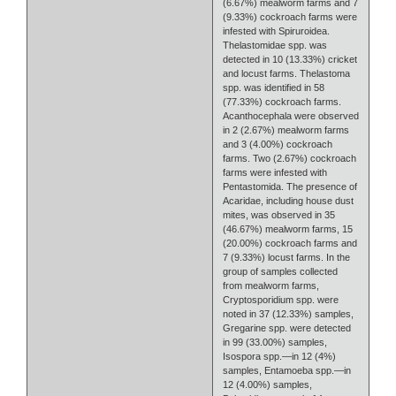
(6.67%) mealworm farms and 7
(9.33%) cockroach farms were
infested with Spiruroidea.
Thelastomidae spp. was
detected in 10 (13.33%) cricket
and locust farms. Thelastoma
spp. was identified in 58
(77.33%) cockroach farms.
Acanthocephala were observed
in 2 (2.67%) mealworm farms
and 3 (4.00%) cockroach
farms. Two (2.67%) cockroach
farms were infested with
Pentastomida. The presence of
Acaridae, including house dust
mites, was observed in 35
(46.67%) mealworm farms, 15
(20.00%) cockroach farms and
7 (9.33%) locust farms. In the
group of samples collected
from mealworm farms,
Cryptosporidium spp. were
noted in 37 (12.33%) samples,
Gregarine spp. were detected
in 99 (33.00%) samples,
Isospora spp.—in 12 (4%)
samples, Entamoeba spp.—in
12 (4.00%) samples,