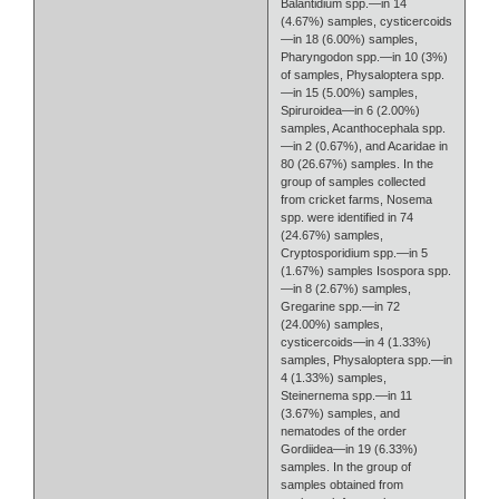
Balantidium spp.—in 14
(4.67%) samples, cysticercoids
—in 18 (6.00%) samples,
Pharyngodon spp.—in 10 (3%)
of samples, Physaloptera spp.
—in 15 (5.00%) samples,
Spiruroidea—in 6 (2.00%)
samples, Acanthocephala spp.
—in 2 (0.67%), and Acaridae in
80 (26.67%) samples. In the
group of samples collected
from cricket farms, Nosema
spp. were identified in 74
(24.67%) samples,
Cryptosporidium spp.—in 5
(1.67%) samples Isospora spp.
—in 8 (2.67%) samples,
Gregarine spp.—in 72
(24.00%) samples,
cysticercoids—in 4 (1.33%)
samples, Physaloptera spp.—in
4 (1.33%) samples,
Steinernema spp.—in 11
(3.67%) samples, and
nematodes of the order
Gordiidea—in 19 (6.33%)
samples. In the group of
samples obtained from