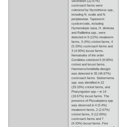
Seventeen (22.67%)
cockroach farms were
colonized by Nyctotherus spp.,
including N. ovalis and N.
periplanetae. Tapeworm
cysticercoids, including
Hymenolepis nana, H. diminuta
and Raillietina spp., were
detected in 9 (12%) mealworm
farms, 3 (4%) cricket farms, 4
(5.33%) cockroach farms and
3 (4.00%) locust farms.
Nematodes of the order
Gordiidea colonized 6 (8.00%)
cricket and locust farms.
Hammerschmidtiella diesigni
was detected in 35 (46.67%)
cockroach farms. Steinernema
spp. was identified in 22
(29.33%) cricket farms, and
Pharyngodon spp.—in 14
(18.67%) locust farms. The
presence of Physaloptera spp.
was observed in 4 (5.4%)
mealworm farms, 2 (2.67%)
cricket farms, 9 (12.00%)
cockroach farms and 7
(9.33%) locust farms. Five