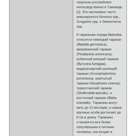
сверчков употребляют
непосредственно в Таиланде
[1]. Эти насекомые часто
инвазируются Nosema spp.,
Gregarine spp. и Steinernema
spp.
К тараканам отряда Blattodea
относятся немецкий таракан
(Blattella germanica),
американский таракан
(Periplaneta americana),
кубинский роющий таракан
(Byrsotria fumigata),
мадагаскарский шипящий
таракан (Gromphadorhina
portentosa), крапчатый
таракан (Nauphoeta cinerea),
туркестанский таракан
(Shelfordella lateralis). и
восточный таракан (Blatta
orientalis). Тараканы могут
жить до 12 месяцев, а самые
крупные особи достигают до
8 см в длину. Тараканы
становятся все более
популярными в питании
человека, они входят в