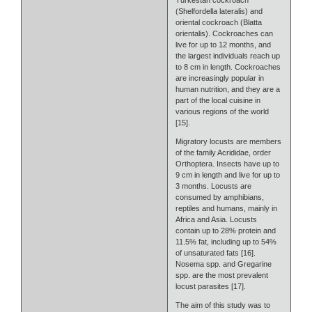
Turkestan cockroach
(Shelfordella lateralis) and
oriental cockroach (Blatta
orientalis). Cockroaches can
live for up to 12 months, and
the largest individuals reach up
to 8 cm in length. Cockroaches
are increasingly popular in
human nutrition, and they are a
part of the local cuisine in
various regions of the world
[15].
Migratory locusts are members
of the family Acrididae, order
Orthoptera. Insects have up to
9 cm in length and live for up to
3 months. Locusts are
consumed by amphibians,
reptiles and humans, mainly in
Africa and Asia. Locusts
contain up to 28% protein and
11.5% fat, including up to 54%
of unsaturated fats [16].
Nosema spp. and Gregarine
spp. are the most prevalent
locust parasites [17].
The aim of this study was to