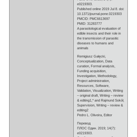
e0219303.
Published online 2019 Jul 8. doi:
10.1371/journal.pone.0219303
PMCID: PMC6613697
PMID: 31283777
A parasitological evaluation of
edible insects and their role in
the transmission of parasitic
diseases to humans and
animals
Remigiusz Gałęcki,
Conceptualization, Data
curation, Formal analysis,
Funding acquisition,
Investigation, Methodology,
Project administration,
Resources, Software,
Validation, Visualization, Writing
– original draft, Writing – review
& editing1,* and Rajmund Sokół,
Supervision, Writing – review &
editing2
Pedro L. Oliveira, Editor
Перевод
ПЛОС Один. 2019; 14(7):
e0219303.