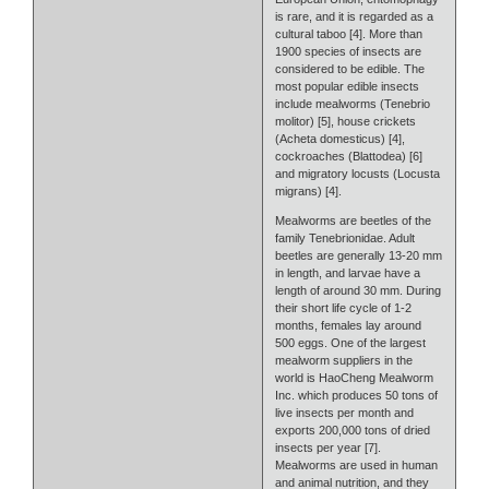
is rare, and it is regarded as a
cultural taboo [4]. More than
1900 species of insects are
considered to be edible. The
most popular edible insects
include mealworms (Tenebrio
molitor) [5], house crickets
(Acheta domesticus) [4],
cockroaches (Blattodea) [6]
and migratory locusts (Locusta
migrans) [4].
Mealworms are beetles of the
family Tenebrionidae. Adult
beetles are generally 13-20 mm
in length, and larvae have a
length of around 30 mm. During
their short life cycle of 1-2
months, females lay around
500 eggs. One of the largest
mealworm suppliers in the
world is HaoCheng Mealworm
Inc. which produces 50 tons of
live insects per month and
exports 200,000 tons of dried
insects per year [7].
Mealworms are used in human
and animal nutrition, and they