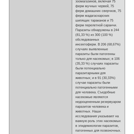
зоомагазинов, включая 75
ферм мучных червей, 75
ферм домашних сверчков, 75
ферм мадагаскарских
шипящих тараканов и 75
ферм перелетной саранчи.
Паразиты обнаружены в 244
(81,33 %) из 300 (100 %)
обследованных
инсектоферм. В 206 (68,67%)
случаях выявленные
паразиты были патогенны
только для насекомых; в 106
(35,33 %) случаях паразиты
были потенциально
паразитарными для
животных; и в 91 (30,33%)
случае паразиты были
потенциально патогенными
для человека. Съедобные
насекомые являются
недооцененным резервуаром
паразитов человека и
животных. Наши
исследования указывают на
важную роль этих насекомых
в эпидемиологии паразитов,
патогенных для позвоночных.