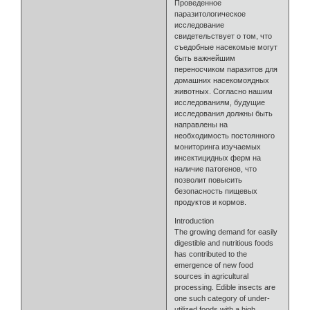
Проведенное
паразитологическое
исследование
свидетельствует о том, что
съедобные насекомые могут
быть важнейшим
переносчиком паразитов для
домашних насекомоядных
животных. Согласно нашим
исследованиям, будущие
исследования должны быть
направлены на
необходимость постоянного
мониторинга изучаемых
инсектицидных ферм на
наличие патогенов, что
позволит повысить
безопасность пищевых
продуктов и кормов.
Introduction
The growing demand for easily
digestible and nutritious foods
has contributed to the
emergence of new food
sources in agricultural
processing. Edible insects are
one such category of under-
utilized foods with a high