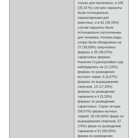
только для насекомых; в 106
(35,33 %) случаях паразиты
были потенциально
паразитарными для
животных; и в 91 (30,33%)
случае паразиты были
потенциально патогенными
для человека. Нозема виды.
споры были обнаружены на
27 (36,00%) сверчковых
фермах и 35 (46,67%)
саранчовых фермах.
Наличие Cryptosporidium spp.
наблюдалась на 12 (16%)
фермах по разведению
мучного червя, 5 (6,67%)
фермах по выращиванию
сверчков, 13 (17,33%)
фермах по разведению
тараканов и 4 (5,33%)
фермах по разведению
саранчовых. Сорок четыре
(58,67%) фермы мучных
червей, 30 (40,00%) ферм по
выращиванию сверчков, 57
(76%) ферм по разведению
тараканов и 51 (68,00%)
ферма по разведению