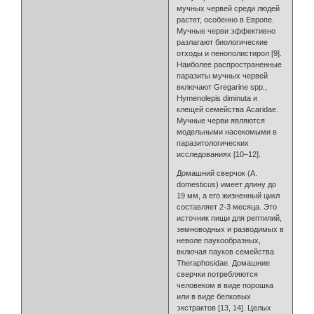
мучных червей среди людей
растет, особенно в Европе.
Мучные черви эффективно
разлагают биологические
отходы и пенополистирол [9].
Наиболее распространенные
паразиты мучных червей
включают Gregarine spp.,
Hymenolepis diminuta и
клещей семейства Acaridae.
Мучные черви являются
модельными насекомыми в
паразитологических
исследованиях [10–12].
Домашний сверчок (A.
domesticus) имеет длину до
19 мм, а его жизненный цикл
составляет 2-3 месяца. Это
источник пищи для рептилий,
земноводных и разводимых в
неволе паукообразных,
включая пауков семейства
Theraphosidae. Домашние
сверчки потребляются
человеком в виде порошка
или в виде белковых
экстрактов [13, 14]. Целых