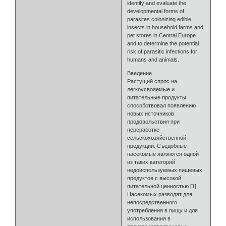
identify and evaluate the
developmental forms of
parasites colonizing edible
insects in household farms and
pet stores in Central Europe
and to determine the potential
risk of parasitic infections for
humans and animals.
Введение
Растущий спрос на
легкоусвояемые и
питательные продукты
способствовал появлению
новых источников
продовольствия при
переработке
сельскохозяйственной
продукции. Съедобные
насекомые являются одной
из таких категорий
недоиспользуемых пищевых
продуктов с высокой
питательной ценностью [1].
Насекомых разводят для
непосредственного
употребления в пищу и для
использования в