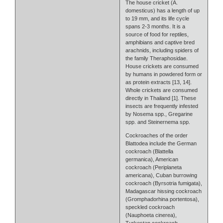
The house cricket (A.
domesticus) has a length of up
to 19 mm, and its life cycle
spans 2-3 months. It is a
source of food for reptiles,
amphibians and captive bred
arachnids, including spiders of
the family Theraphosidae.
House crickets are consumed
by humans in powdered form or
as protein extracts [13, 14].
Whole crickets are consumed
directly in Thailand [1]. These
insects are frequently infested
by Nosema spp., Gregarine
spp. and Steinernema spp.
Cockroaches of the order
Blattodea include the German
cockroach (Blattella
germanica), American
cockroach (Periplaneta
americana), Cuban burrowing
cockroach (Byrsotria fumigata),
Madagascar hissing cockroach
(Gromphadorhina portentosa),
speckled cockroach
(Nauphoeta cinerea),