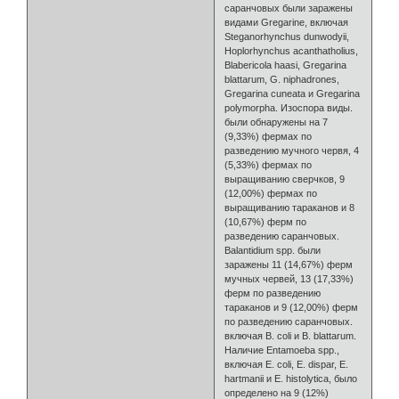
саранчовых были заражены
видами Gregarine, включая
Steganorhynchus dunwodyii,
Hoplorhynchus acanthatholius,
Blabericola haasi, Gregarina
blattarum, G. niphadrones,
Gregarina cuneata и Gregarina
polymorpha. Изоспора виды.
были обнаружены на 7
(9,33%) фермах по
разведению мучного червя, 4
(5,33%) фермах по
выращиванию сверчков, 9
(12,00%) фермах по
выращиванию тараканов и 8
(10,67%) ферм по
разведению саранчовых.
Balantidium spp. были
заражены 11 (14,67%) ферм
мучных червей, 13 (17,33%)
ферм по разведению
тараканов и 9 (12,00%) ферм
по разведению саранчовых.
включая B. coli и B. blattarum.
Наличие Entamoeba spp.,
включая E. coli, E. dispar, E.
hartmanii и E. histolytica, было
определено на 9 (12%)