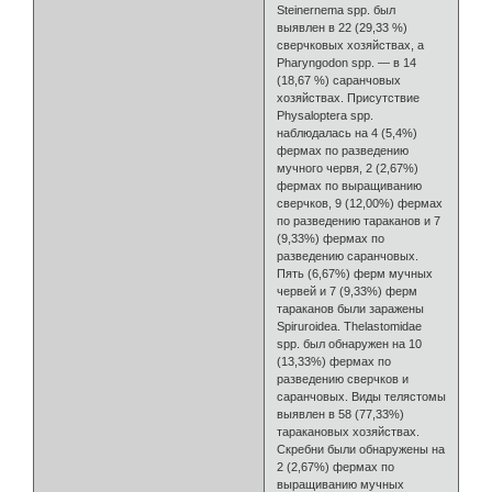
Steinernema spp. был
выявлен в 22 (29,33 %)
сверчковых хозяйствах, а
Pharyngodon spp. — в 14
(18,67 %) саранчовых
хозяйствах. Присутствие
Physaloptera spp.
наблюдалась на 4 (5,4%)
фермах по разведению
мучного червя, 2 (2,67%)
фермах по выращиванию
сверчков, 9 (12,00%) фермах
по разведению тараканов и 7
(9,33%) фермах по
разведению саранчовых.
Пять (6,67%) ферм мучных
червей и 7 (9,33%) ферм
тараканов были заражены
Spiruroidea. Thelastomidae
spp. был обнаружен на 10
(13,33%) фермах по
разведению сверчков и
саранчовых. Виды телястомы
выявлен в 58 (77,33%)
таракановых хозяйствах.
Скребни были обнаружены на
2 (2,67%) фермах по
выращиванию мучных