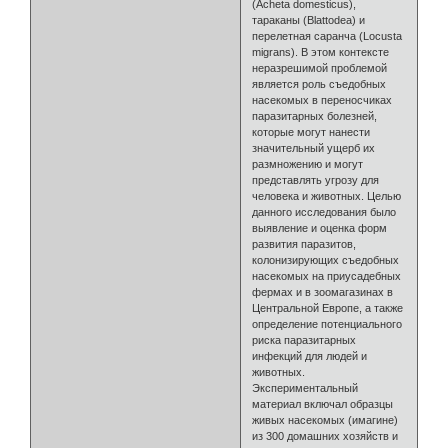
(Acheta domesticus),
тараканы (Blattodea) и
перелетная саранча (Locusta
migrans). В этом контексте
неразрешимой проблемой
является роль съедобных
насекомых в переносчиках
паразитарных болезней,
которые могут нанести
значительный ущерб их
размножению и могут
представлять угрозу для
человека и животных. Целью
данного исследования было
выявление и оценка форм
развития паразитов,
колонизирующих съедобных
насекомых на приусадебных
фермах и в зоомагазинах в
Центральной Европе, а также
определение потенциального
риска паразитарных
инфекций для людей и
животных.
Экспериментальный
материал включал образцы
живых насекомых (имагине)
из 300 домашних хозяйств и