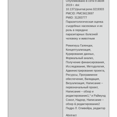
Опубликовано в сети 8 июля
2019 г. doi:
10.1371/journal.pone.0219303
PMCID: PMC6613697
PMID: 31283777
Паразитологическая оценка
съедобных насекомых и их
роль в передаче
паразитарных болезней
человеку и животным
Ремигиуш Галенцки,
Концептуализация,
Курирование данных,
Формальный анализ,
Получение финансирования,
Исследование, Методология,
Администрирование проекта,
Ресурсы, Программное
обеспечение, Валидация,
Визуализация, Написание –
первоначальный проект,
Написание – обзор и
редактирование1,* и Раймунд
Сокол, Надзор, Написание –
обзор & редактирование2
Педро Л. Оливейра, редактор
Abstract