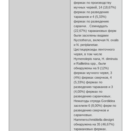
фермах по производству
мучных червей, 14 (18,67%)
фермах по разведению
тараканов и 4 (5,33%)
фермах по разведению
саранчи. . Семнадцать
(22,67%) таракановых ферм
были заселены видами
Nyctotherus, включая N. ovalis
и N. periplanetae.
Цистицеркоиды ленточного
червя, в том числе
Hymenolepis nana, H. diminuta
и Raillietina spp., были
обнаружены на 9 (12%)
фермах мучного червя, 3
(4%) фермах сверчков, 4
(5,33%) фермах по
разведению тараканов и 3
(4,00%) фермах по
разведению саранчовых.
Нематоды отряда Gordiidea
заселили 6 (8,00%) ферм по
разведению сверчков и
саранчовых.
Hammerschmidtiella diesigni
обнаружена на 35 (46,67%)
таракановых фермах.