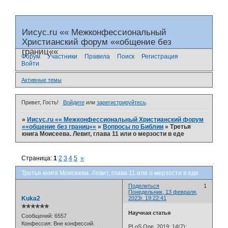
Иисус.ru «« Межконфессиональный
Христианский форум ««общение без
границ««
Форум
Участники
Правила
Поиск
Регистрация
Войти
Активные темы
Привет, Гость!
Войдите
или
зарегистрируйтесь
.
»
Иисус.ru «« Межконфессиональный Христианский форум
««общение без границ««
»
Вопросы по Библии
»
Третья
книга Моисеева. Левит, глава 11 или о мерзости в еде
Страница:
1
2
3
4
5
»
Третья книга Моисеева. Левит, глава 11 или о мерзости в еде
Поделиться
1
Понедельник, 13 февраля,
Kuka2
2023г. 19:22:41
✯✯✯✯✯✯
Научная статья
Сообщений:
6557
Конфессия:
Вне конфессий.
PLoS One. 2019; 14(7):