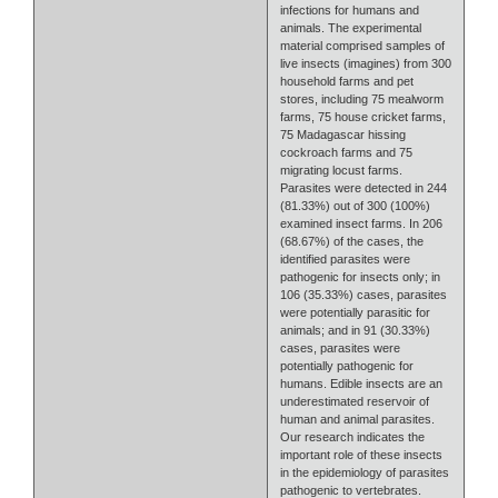
infections for humans and
animals. The experimental
material comprised samples of
live insects (imagines) from 300
household farms and pet
stores, including 75 mealworm
farms, 75 house cricket farms,
75 Madagascar hissing
cockroach farms and 75
migrating locust farms.
Parasites were detected in 244
(81.33%) out of 300 (100%)
examined insect farms. In 206
(68.67%) of the cases, the
identified parasites were
pathogenic for insects only; in
106 (35.33%) cases, parasites
were potentially parasitic for
animals; and in 91 (30.33%)
cases, parasites were
potentially pathogenic for
humans. Edible insects are an
underestimated reservoir of
human and animal parasites.
Our research indicates the
important role of these insects
in the epidemiology of parasites
pathogenic to vertebrates.