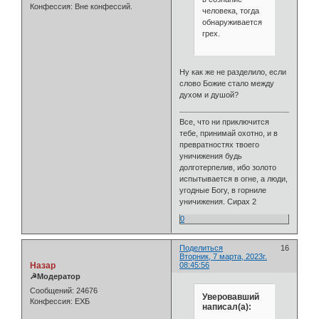
Конфессия:
Вне конфессий.
человека, тогда
обнаруживается
грех.
Ну как же не разделило, если
слово Божие стало между
духом и душой?
Все, что ни приключится
тебе, принимай охотно, и в
превратностях твоего
уничижения будь
долготерпелив, ибо золото
испытывается в огне, а люди,
угодные Богу, в горниле
уничижения. Сирах 2
0
Поделиться
16
Вторник, 7 марта, 2023г.
Назар
08:45:56
☭Модератор
Сообщений:
24676
Уверовавший
Конфессия:
ЕХБ
написал(а):