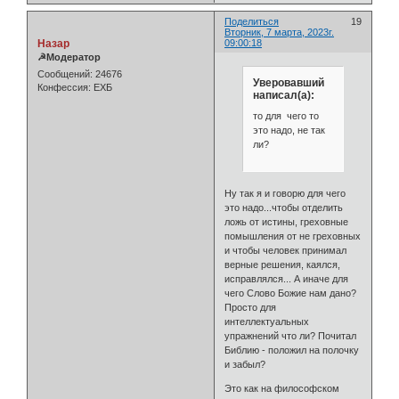
Поделиться
19
Вторник, 7 марта, 2023г.
Назар
09:00:18
☭Модератор
Сообщений:
24676
Уверовавший
Конфессия:
ЕХБ
написал(а):
то для чего то
это надо, не так
ли?
Ну так я и говорю для чего
это надо...чтобы отделить
ложь от истины, греховные
помышления от не греховных
и чтобы человек принимал
верные решения, каялся,
исправлялся... А иначе для
чего Слово Божие нам дано?
Просто для
интеллектуальных
упражнений что ли? Почитал
Библию - положил на полочку
и забыл?
Это как на философском