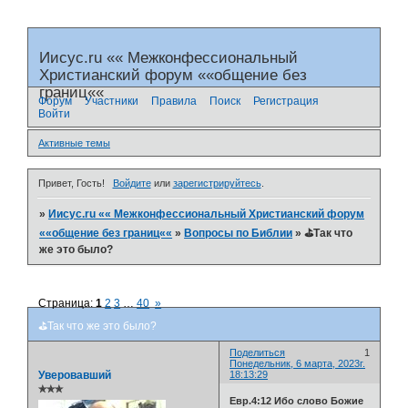
Иисус.ru «« Межконфессиональный
Христианский форум ««общение без
границ««
Форум
Участники
Правила
Поиск
Регистрация
Войти
Активные темы
Привет, Гость!
Войдите
или
зарегистрируйтесь
.
»
Иисус.ru «« Межконфессиональный Христианский форум
««общение без границ««
»
Вопросы по Библии
»
⛳️Так что
же это было?
Страница:
1
2
3
…
40
»
⛳️Так что же это было?
Поделиться
1
Понедельник, 6 марта, 2023г.
Уверовавший
18:13:29
✯✯✯
Евр.4:12 Ибо слово Божие