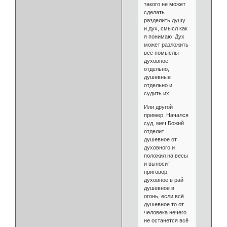
такого не может
сделать
разделить душу
и дух, смысл как
я понимаю Дух
может разложить
все помыслы
духовное
отдельно,
душевные
отдельно и
судить их.
Или другой
пример. Начался
суд, меч Божий
отделит
душевное от
духовного и
положил на весы
и выносит
приговор,
духовное в рай
душевное в
огонь, если всё
душевное то от
человека нечего
не останется всё