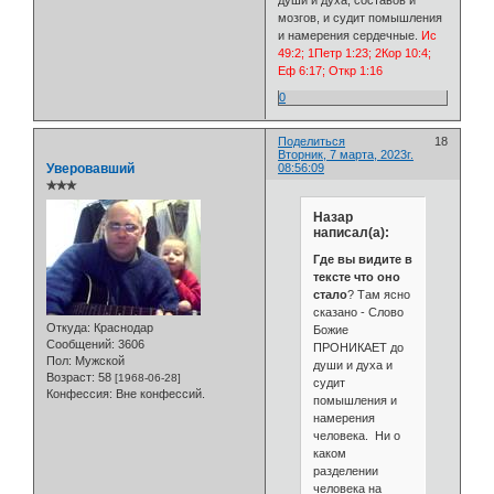
мозгов, и судит помышления
и намерения сердечные.
Ис
49:2; 1Петр 1:23; 2Кор 10:4;
Еф 6:17; Откр 1:16
0
Поделиться
18
Вторник, 7 марта, 2023г.
Уверовавший
08:56:09
✯✯✯
Назар
написал(а):
Где вы видите в
тексте что оно
стало
? Там ясно
сказано - Слово
Откуда:
Краснодар
Божие
Сообщений:
3606
ПРОНИКАЕТ до
Пол:
Мужской
души и духа и
Возраст:
58
[1968-06-28]
судит
Конфессия:
Вне конфессий.
помышления и
намерения
человека. Ни о
каком
разделении
человека на