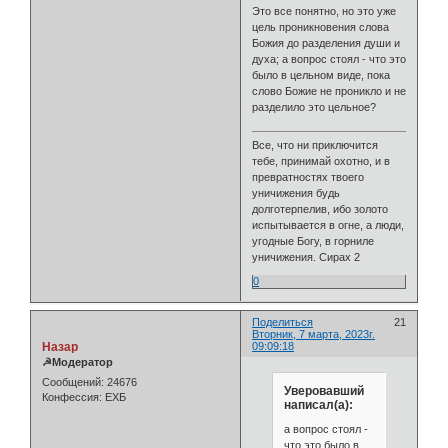
Это все понятно, но это уже
цель проникновения слова
Божия до разделения души и
духа; а вопрос стоял - что это
было в цельном виде, пока
слово Божие не проникло и не
разделило это цельное?
Все, что ни приключится
тебе, принимай охотно, и в
превратностях твоего
уничижения будь
долготерпелив, ибо золото
испытывается в огне, а люди,
угодные Богу, в горниле
уничижения. Сирах 2
0
Поделиться
21
Вторник, 7 марта, 2023г.
Назар
09:09:18
☭Модератор
Сообщений:
24676
Уверовавший
Конфессия:
ЕХБ
написал(а):
а вопрос стоял -
что это было в