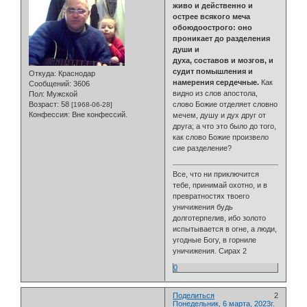
живо и действенно и
острее всякого меча
обоюдоострого: оно
проникает до разделения
души и
духа, составов и мозгов, и
судит помышления и
Откуда:
Краснодар
намерения сердечные.
Как
Сообщений:
3606
видно из слов апостола,
Пол:
Мужской
Возраст:
58
слово Божие отделяет словно
[1968-06-28]
Конфессия:
Вне конфессий.
мечем, душу и дух друг от
друга; а что это было до того,
как слово Божие произвело
сие разделение?
Все, что ни приключится
тебе, принимай охотно, и в
превратностях твоего
уничижения будь
долготерпелив, ибо золото
испытывается в огне, а люди,
угодные Богу, в горниле
уничижения. Сирах 2
0
Поделиться
2
Понедельник, 6 марта, 2023г.