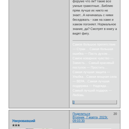
форуме что ли? такие все
умные грамотные...Библию
прям лучше их никто не
знает...А начинаешь с ними
беседовать - хам на хаме и
хамом погоняет. Нормальное
знание, да? Смотрят в книгу а
видят фигу.
Самое большое препятствие
— Страх… Самая большая
ошибка — Пасть духом…
Самое коварное чувство —
Зависть… Самый красивый
поступок — Простить…
Самая лучшая защита —
Улыбка…Самая мощная сила
— ВЕРА…Самая лучшая
поддержка — Надежда…
Самый лучший подарок —
Любовь.
0
Поделиться
20
Вторник, 7 марта, 2023г.
Уверовавший
09:03:30
✯✯✯