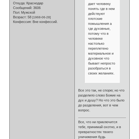
Откуда:
Краснодар
дает человеку
Сообщений:
3606
понять где в нем
Пол:
Мужской
действуют
Возраст:
58
[1968-06-28]
плотские
Конфессия:
Вне конфессий.
помышления а
где духовные,
потому что в
человеке
настолько
переплетено
материальное и
духовное что
бывает непросто
разобраться в
своих желаниях.
Все это так, не спорю; но что
разделило слово Божие на
дух и душу? Но что это было
до разделения, вот в чем
вопрос.
Все, что ни приключится
тебе, принимай охотно, и в
превратностях твоего
уничижения будь