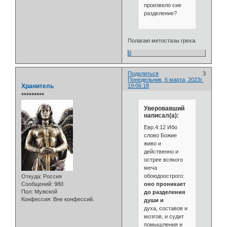
произвело сие
разделение?
Полагаю метостазы греха.
0
Поделиться
3
Понедельник, 6 марта, 2023г.
Хранитель
19:06:18
⭒⭒⭒⭒⭒⭒⭒⭒⭒
Уверовавший
написал(а):
Евр.4:12 Ибо
слово Божие
живо и
действенно и
острее всякого
меча
обоюдоострого:
Откуда:
Россия
оно проникает
Сообщений:
980
Пол:
Мужской
до разделения
Конфессия:
Вне конфессий.
души и
духа, составов и
мозгов, и судит
помышления и