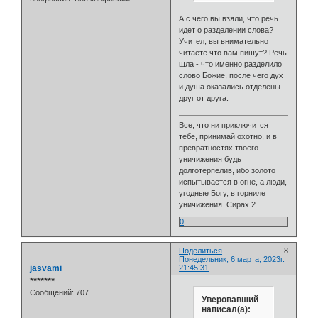
А с чего вы взяли, что речь
идет о разделении слова?
Учител, вы внимательно
читаете что вам пишут? Речь
шла - что именно разделило
слово Божие, после чего дух
и душа оказались отделены
друг от друга.
Все, что ни приключится
тебе, принимай охотно, и в
превратностях твоего
уничижения будь
долготерпелив, ибо золото
испытывается в огне, а люди,
угодные Богу, в горниле
уничижения. Сирах 2
0
Поделиться
8
Понедельник, 6 марта, 2023г.
jasvami
21:45:31
⭒⭒⭒⭒⭒⭒⭒
Сообщений:
707
Уверовавший
написал(а):