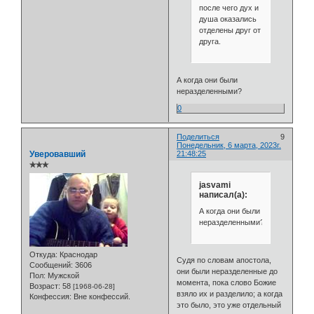
после чего дух и
душа оказались
отделены друг от
друга.
А когда они были
неразделенными?
0
Поделиться
9
Понедельник, 6 марта, 2023г.
Уверовавший
21:48:25
✯✯✯
jasvami
написал(а):
А когда они были
неразделенными?
Откуда:
Краснодар
Судя по словам апостола,
Сообщений:
3606
они были неразделенные до
Пол:
Мужской
момента, пока слово Божие
Возраст:
58
[1968-06-28]
взяло их и разделило; а когда
Конфессия:
Вне конфессий.
это было, это уже отдельный