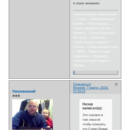
в своих желаниях.
Самое большое препятствие
— Страх… Самая большая
ошибка — Пасть духом…
Самое коварное чувство —
Зависть… Самый красивый
поступок — Простить…
Самая лучшая защита —
Улыбка…Самая мощная сила
— ВЕРА…Самая лучшая
поддержка — Надежда…
Самый лучший подарок —
Любовь.
0
Поделиться
11
Вторник, 7 марта, 2023г.
Уверовавший
07:29:19
✯✯✯
Назар
написал(а):
Это сказано в
том смысле
чтобы показать,
что Слово Божие