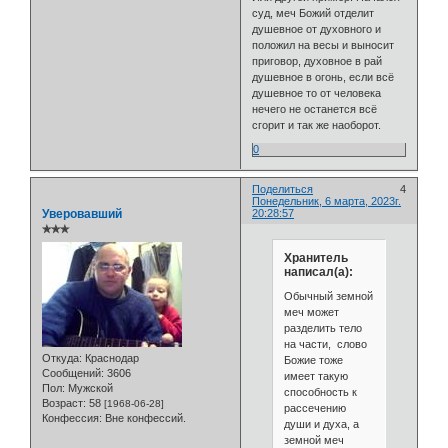
суд, меч Божий отделит
душевное от духовного и
положил на весы и выносит
приговор, духовное в рай
душевное в огонь, если всё
душевное то от человека
нечего не останется всё
сгорит и так же наоборот.
0
Поделиться
4
Понедельник, 6 марта, 2023г.
Уверовавший
20:28:57
✯✯✯
Хранитель
написал(а):
Обычный земной
меч может
разделить тело
на части, слово
Откуда:
Краснодар
Божие тоже
Сообщений:
3606
имеет такую
Пол:
Мужской
способность к
Возраст:
58
[1968-06-28]
рассечению
Конфессия:
Вне конфессий.
души и духа, а
земной меч