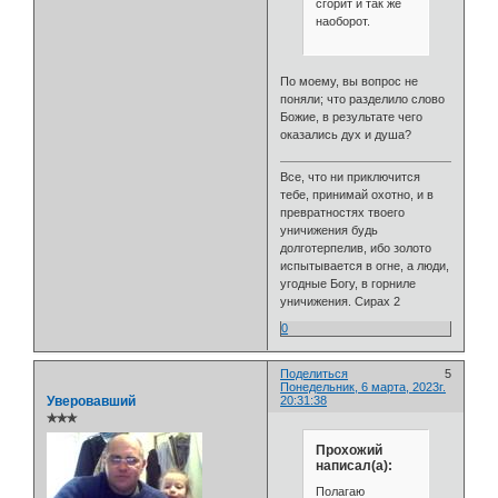
сгорит и так же
наоборот.
По моему, вы вопрос не
поняли; что разделило слово
Божие, в результате чего
оказались дух и душа?
Все, что ни приключится
тебе, принимай охотно, и в
превратностях твоего
уничижения будь
долготерпелив, ибо золото
испытывается в огне, а люди,
угодные Богу, в горниле
уничижения. Сирах 2
0
Поделиться
5
Понедельник, 6 марта, 2023г.
Уверовавший
20:31:38
✯✯✯
Прохожий
написал(а):
Полагаю