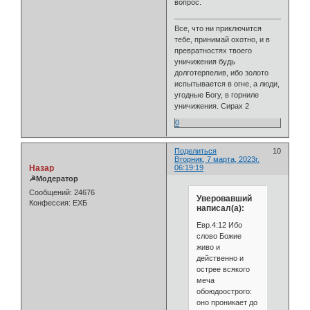
вопрос.
Все, что ни приключится
тебе, принимай охотно, и в
превратностях твоего
уничижения будь
долготерпелив, ибо золото
испытывается в огне, а люди,
угодные Богу, в горниле
уничижения. Сирах 2
0
Поделиться
10
Вторник, 7 марта, 2023г.
Назар
06:19:19
☭Модератор
Сообщений:
24676
Уверовавший
Конфессия:
ЕХБ
написал(а):
Евр.4:12 Ибо
слово Божие
живо и
действенно и
острее всякого
меча
обоюдоострого:
оно проникает до