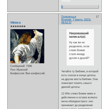
Любовь.
0
Поделиться
17
Вторник, 7 марта, 2023г.
Viktor.o
08:52:37
✯✯✯✯✯✯✯
Уверовавший
написал(а):
Ну как же не
разделило, если
слово Божие
стало между
духом и душой?
Сообщений:
7396
Пол:
Мужской
Читайте ту Библию, в которой
Конфессия:
Вне конфессий.
есть сноски в конце цитаты
на другие места Библии. Они
помогают понять смысл
данной цитаты:
12 Ибо слово Божие живо и
действенно и острее всякого
меча обоюдоострого: оно
проникает до разделения
души и духа, составов и