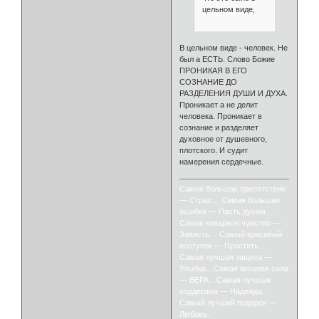
цельном виде,
В цельном виде - человек. Не
был а ЕСТЬ. Слово Божие
ПРОНИКАЯ В ЕГО
СОЗНАНИЕ ДО
РАЗДЕЛЕНИЯ ДУШИ И ДУХА.
Проникает а не делит
человека. Проникает в
сознание и разделяет
духовное от душевного,
плотского. И судит
намерения сердечные.
Самое большое препятствие
— Страх… Самая большая
ошибка — Пасть духом…
Самое коварное чувство —
Зависть… Самый красивый
поступок — Простить…
Самая лучшая защита —
Улыбка…Самая мощная сила
— ВЕРА…Самая лучшая
поддержка — Надежда…
Самый лучший подарок —
Любовь.