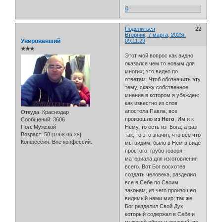
0
Поделиться
22
Вторник, 7 марта, 2023г.
Уверовавший
09:11:29
✯✯✯
Этот мой вопрос как видно
оказался чем то новым для
многих; это видно по
ответам. Чтоб обозначить эту
тему, скажу собственное
мнение в котором я убежден:
как известно из слов
апостола Павла, все
Откуда:
Краснодар
произошло
из Него
, Им и к
Сообщений:
3606
Нему, то есть из Бога; а раз
Пол:
Мужской
Возраст:
58
так, то это значит, что всё что
[1968-06-28]
Конфессия:
Вне конфессий.
мы видим, было в Нем в виде
простого, грубо говоря -
материала для изготовления
всего. Вот Бог восхотев
создать человека, разделил
все в Себе по Своим
законам, из чего произошел
видимый нами мир; так же
Бог разделил Свой Дух,
который содержал в Себе и
мужской образ и женский, по