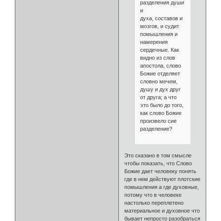
разделения души
и
духа, составов и
мозгов, и судит
помышления и
намерения
сердечные. Как
видно из слов
апостола, слово
Божие отделяет
словно мечем,
душу и дух друг
от друга; а что
это было до того,
как слово Божие
произвело сие
разделение?
Это сказано в том смысле
чтобы показать, что Слово
Божие дает человеку понять
где в нем действуют плотские
помышления а где духовные,
потому что в человеке
настолько переплетено
материальное и духовное что
бывает непросто разобраться