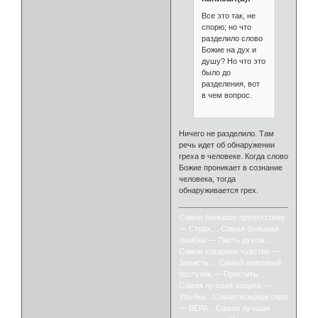
Все это так, не
спорю; но что
разделило слово
Божие на дух и
душу? Но что это
было до
разделения, вот
в чем вопрос.
Ничего не разделило. Там
речь идет об обнаружении
греха в человеке. Когда слово
Божие проникает в сознание
человека, тогда
обнаруживается грех.
Самое большое препятствие
— Страх… Самая большая
ошибка — Пасть духом…
Самое коварное чувство —
Зависть… Самый красивый
поступок — Простить…
Самая лучшая защита —
Улыбка…Самая мощная сила
— ВЕРА…Самая лучшая