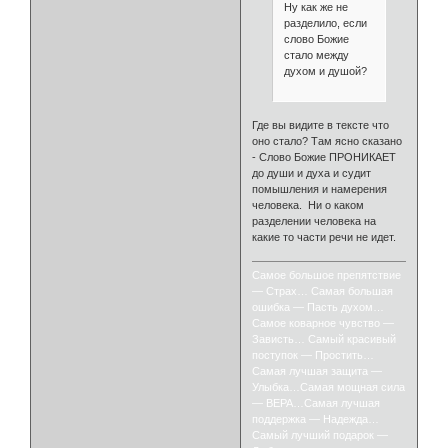
Ну как же не
разделило, если
слово Божие
стало между
духом и душой?
Где вы видите в тексте что
оно стало? Там ясно сказано
- Слово Божие ПРОНИКАЕТ
до души и духа и судит
помышления и намерения
человека. Ни о каком
разделении человека на
какие то части речи не идет.
Самое большое препятствие
— Страх… Самая большая
ошибка — Пасть духом…
Самое коварное чувство —
Зависть… Самый красивый
поступок — Простить…
Самая лучшая защита —
Улыбка…Самая мощная сила
— ВЕРА…Самая лучшая
поддержка — Надежда…
Самый лучший подарок —