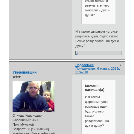
слово Божие, в
результате чего
оказались дух и
душа?
И в каком дырявом чугунке
родилась идея, будто слово
Божье разделилось на дух и
душу?
0
Поделиться
7
Понедельник, 6 марта, 2023г.
Уверовавший
21:42:10
✯✯✯
jasvami
написал(а):
И в каком
дырявом чунке
родилась идея,
будто слово
Откуда:
Краснодар
Божье
Сообщений:
3606
разделилось на
Пол:
Мужской
дух и душу?
Возраст:
58
[1968-06-28]
Конфессия:
Вне конфессий.