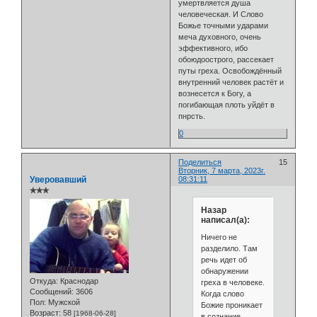
умертвляется душа
человеческая. И Слово
Божье точными ударами
меча духовного, очень
эффективного, ибо
обоюдоострого, рассекает
путы греха. Освобождённый
внутренний человек растёт и
вознесется к Богу, а
погибающая плоть уйдёт в
пнрсть.
0
Поделиться
15
Вторник, 7 марта, 2023г.
Уверовавший
08:31:11
✯✯✯
Назар
написал(а):
Ничего не
разделило. Там
речь идет об
обнаружении
Откуда:
Краснодар
греха в человеке.
Сообщений:
3606
Когда слово
Пол:
Мужской
Божие проникает
Возраст:
58
[1968-06-28]
в сознание