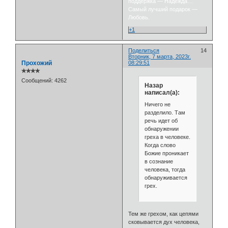
поддержка — Надежда…
Самый лучший подарок —
Любовь.
+1
Поделиться
14
Вторник, 7 марта, 2023г.
Прохожий
08:29:51
✯✯✯✯
Сообщений:
4262
Назар
написал(а):
Ничего не
разделило. Там
речь идет об
обнаружении
греха в человеке.
Когда слово
Божие проникает
в сознание
человека, тогда
обнаруживается
грех.
Тем же грехом, как цепями
сковывается дух человека,