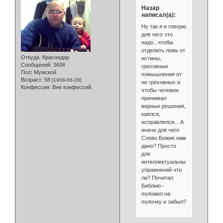
Назар
написал(а):
Ну так я и говорю
для чего это
надо...чтобы
отделить ложь от
Откуда:
Краснодар
истины,
Сообщений:
3606
греховные
Пол:
Мужской
помышления от
Возраст:
58
[1968-06-28]
не греховных и
Конфессия:
Вне конфессий.
чтобы человек
принимал
верные решения,
каялся,
исправлялся... А
иначе для чего
Слово Божие нам
дано? Просто
для
интеллектуальных
упражнений что
ли? Почитал
Библию -
положил на
полочку и забыл?