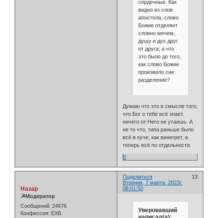
сердечные. Как
видно из слов
апостола, слово
Божие отделяет
словно мечем,
душу и дух друг
от друга; а что
это было до того,
как слово Божие
произвело сие
разделение?
Думаю что это в смысле того,
что Бог о тебе всё знает,
ничего от Него не утаишь. А
не то что, типа раньше было
всё в куче, как винегрет, а
теперь всё по отдельности.
0
Поделиться
13
Вторник, 7 марта, 2023г.
Назар
08:01:50
☭Модератор
Сообщений:
24676
Уверовавший
Конфессия:
ЕХБ
написал(а):