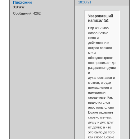
Прохожий
18:33:21
✯✯✯✯
Сообщений:
4262
Уверовавший
написал(а):
Евр.4:12 Ибо
слово Божие
живо и
действенно и
острее всякого
меча
обоюдоострого:
оно проникает до
разделения души
и
духа, составов и
мозгов, и судит
помышления и
намерения
сердечные. Как
видно из слов
апостола, слово
Божие отделяет
словно мечем,
душу и дух друг
от друга; а что
это было до того,
как слово Божие