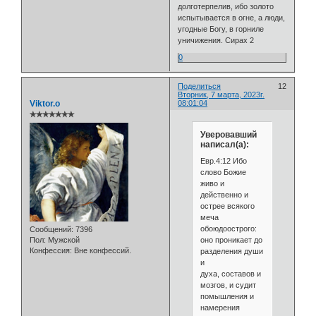
долготерпелив, ибо золото
испытывается в огне, а люди,
угодные Богу, в горниле
уничижения. Сирах 2
0
Поделиться
12
Вторник, 7 марта, 2023г.
Viktor.o
08:01:04
✯✯✯✯✯✯✯
Уверовавший
написал(а):
Евр.4:12 Ибо
слово Божие
живо и
действенно и
острее всякого
меча
обоюдоострого:
Сообщений:
7396
оно проникает до
Пол:
Мужской
Конфессия:
Вне конфессий.
разделения души
и
духа, составов и
мозгов, и судит
помышления и
намерения