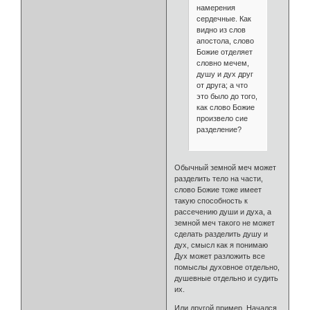
намерения
сердечные. Как
видно из слов
апостола, слово
Божие отделяет
словно мечем,
душу и дух друг
от друга; а что
это было до того,
как слово Божие
произвело сие
разделение?
Обычный земной меч может
разделить тело на части,
слово Божие тоже имеет
такую способность к
рассечению души и духа, а
земной меч такого не может
сделать разделить душу и
дух, смысл как я понимаю
Дух может разложить все
помыслы духовное отдельно,
душевные отдельно и судить
их.
Или другой пример. Начался