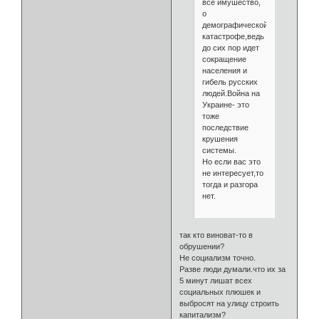
все имушество,
о
демографической
катастрофе,ведь
до сих пор идет
сокращение
населения и
гибель русских
людей.Война на
Украине- это
тоже
последствие
крушения
системы.
Но если вас это
не интересует,то
тогда и разгора
нет.
так кто виноват-то в
обрушении?
Не социализм точно.
Разве люди думали.что их за
5 минут лишат всех
социальных плюшек и
выбросят на улицу строить
капитализм?