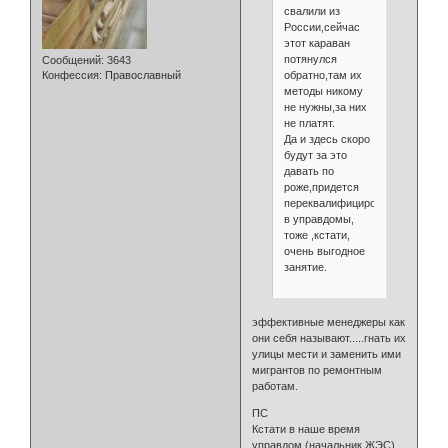
свалили из
России,сейчас
этот караван
потянулся
Сообщений:
3643
обратно,там их
Конфессия:
Православный
методы никому
не нужны,за них
не платят.
Да и здесь скоро
будут за это
давать по
роже,придется
переквалифицироваться
в управдомы,
тоже ,кстати,
очень выгодное
занятие.
эффективные менеджеры как
они себя называют.....гнать их
улицы мести и заменить ими
мигрантов по ремонтным
работам.
ПС
Кстати в наше время
управдом (начальник ЖЭС)