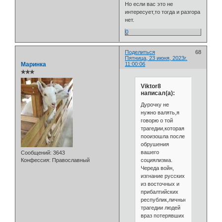
Но если вас это не
интересует,то тогда и разгора
нет.
0
Поделиться
68
Пятница, 23 июня, 2023г.
Маринка
11:00:06
✯✯✯
Viktor8
написал(а):
Дурочку не
нужно валять,я
говорю о той
трагедии,которая
пооизошла после
обрушения
вашего
Сообщений:
3643
социялизма.
Конфессия:
Православный
Череда войн,
изгнание русских
из восточных и
прибалтийских
республик,личные
трагедии людей
враз потерявших