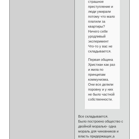
страшное
преступление и
люди умирали
потому что мало
платили за
квартиры?
Ничего себе
уродливый
эксперимент
Что-то у вас не
складывается.
Первая община
Христиан как раз
и жила по
принципам
коммунизма.
Они все делили
поровну и у них
не было частной
собственности.
Все складывается.
Было построено общество с
двойной моралью- одна
мораль для чиновников и
власть придержащих,а