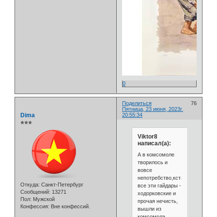
0
Поделиться
76
Пятница, 23 июня, 2023г.
Dima
20:55:34
⭐⭐⭐
Viktor8
написал(а):
А в комсомоле
творилось и
вовсе
непотребство,кстати
Откуда:
Санкт-Петербург
все эти гайдары -
Сообщений:
13271
ходорковские и
Пол:
Мужской
прочая нечисть,
Конфессия:
Вне конфессий.
вышли из
комсомола .