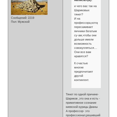
и чего вас так на
Шариковых
тянет?
Сообщений:
2219
И на
Пол:
Мужской
профессора,который
пересаживает
яичники богатым
су-ам,чтобы они
дольше имели
возможность
совокупляться....
Они все вам
нравятся?
К счастью
многие
предпочитают
другой
контингент.
Тянет по одной причине-
Шариков ,это она и есть -
примитивное сознание
киевской курицы Дианы
А профессор- это
профессионал,решивший