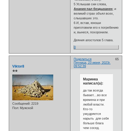
5 Услышав сии слова,
Анания пал бездыханен
; и
великий страх объял всех,
слышавших это.
6 И, встав, юноши
приготовили его к погребению
и, вынеся, похоронили.
Деяния апостолов 5 глава.
0
Поделиться
65
Пятница, 23 июня, 2023г.
Viktor8
09:52:39
✯✯
Маринка
написал(а):
да так всегда
бывает....во все
времена и при
Сообщений:
2219
любой власти.
Пол:
Мужской
Кто-то
умудряется
нарыть для себя
больше блага
чем сосед.