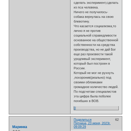
сделать эксперимент,сделать
из пса человека.
Ничего не получилось-
собака вернулась на свою
блевотину.
Что касается социализма,то
лично я не против
социальной справедливости
основанное на общественной
собственности на средства
производства, но не дай Бог
еще раз произвести такой
уродливый эксперимент,
который был построен в
России.
Который не мог не рухнуть
,похоронив(реально) под
своими обломками
громадное количество людей.
По подсчетам специалистов
эта цифра была поболее
погибших в ВОВ.
0
Поделиться
62
Пятница, 23 июня, 2023г.
Маринка
09:09:29