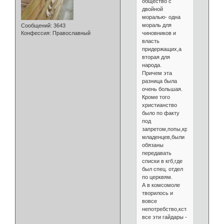
общество с
двойной
моралью- одна
мораль для
Сообщений:
3643
чиновников и
Конфессия:
Православный
власть
придержащих,а
вторая для
народа.
Причем эта
разница была
очень большая.
Кроме того
христианство
было по факту
под
запретом,попы,крестившие
младенцев,были
обязаны
передавать
списки в кгб,где
был спец. отдел
по церквям.
А в комсомоле
творилось и
вовсе
непотребство,кстати
все эти гайдары -