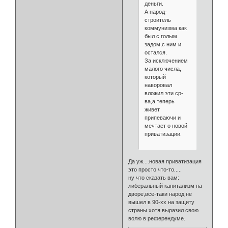
деньги.
А народ-
строитель
коммунизма как
был с голым
задом,с ним и
остался.
За исключением
малого числа,
который
наворовал
вложил эти ср-
ва,а теперь
живет
припеваючи и
мечтает о новой
приватизации.
Да уж....новая приватизация
это просто что-то.....
ну что сказать вам:
либеральный капитализм на
дворе,все-таки народ не
вышел в 90-хх на защиту
страны хотя выразил свою
волю в референдуме.