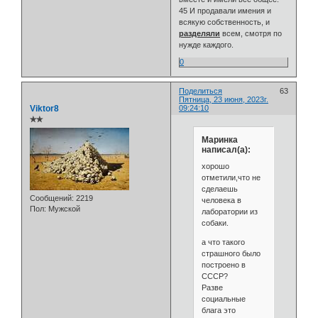
45 И продавали имения и
всякую собственность, и
разделяли
всем, смотря по
нужде каждого.
0
Поделиться
63
Пятница, 23 июня, 2023г.
Viktor8
09:24:10
✯✯
Маринка
написал(а):
хорошо
отметили,что не
сделаешь
Сообщений:
2219
человека в
Пол:
Мужской
лаборатории из
собаки.
а что такого
страшного было
построено в
СССР?
Разве
социальные
блага это