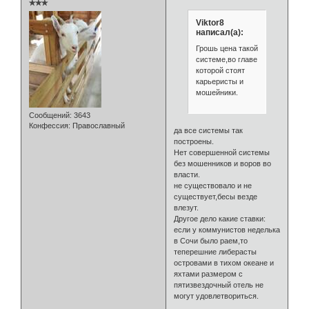
✯✯✯
Viktor8
написал(а):
Грошь цена такой
системе,во главе
которой стоят
карьеристы и
мошейники.
Сообщений:
3643
Конфессия:
Православный
да все системы так
построены.
Нет совершенной системы
без мошенников и воров во
власти.
не существовало и не
существует,бесы везде
влезут.
Другое дело какие ставки:
если у коммунистов неделька
в Сочи было раем,то
теперешние либерасты
островами в тихом океане и
яхтами размером с
пятизвездочный отель не
могут удовлетвориться.