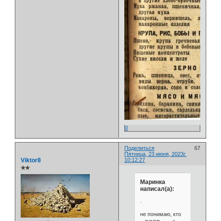
0
Поделиться
67
Пятница, 23 июня, 2023г.
Viktor8
10:12:27
✯✯
Маринка
написал(а):
.
не понимаю, кто