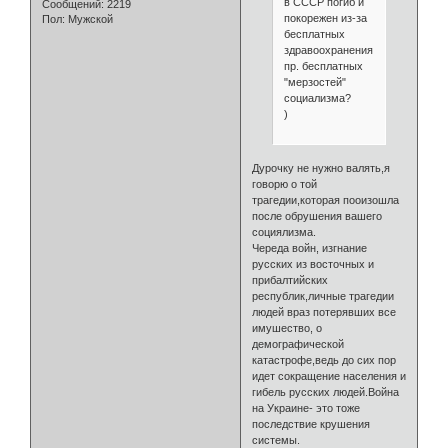
в СССР погиб и
Сообщений:
2219
покорежен из-за
Пол:
Мужской
бесплатных
здравоохранения,образования.д
пр. бесплатных
"мерзостей"
социализма?
)
Дурочку не нужно валять,я
говорю о той
трагедии,которая пооизошла
после обрушения вашего
социялизма.
Череда войн, изгнание
русских из восточных и
прибалтийских
республик,личные трагедии
людей враз потерявших все
имушество, о
демографической
катастрофе,ведь до сих пор
идет сокращение населения и
гибель русских людей.Война
на Украине- это тоже
последствие крушения
системы.