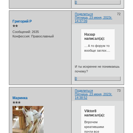
0
Поделиться
72
Пятница, 23 июня, 2023г.
Григорий Р
14:37:09
✯✯
Сообщений:
2635
Назар
Конфессия:
Православный
написал(а):
... А то форум то
вообще заглох....
И ты искренне не понимаешь
почему?
0
Поделиться
73
Пятница, 23 июня, 2023г.
Маринка
14:38:52
✯✯✯
Viktor8
написал(а):
Впрочем
креатившики
почти все