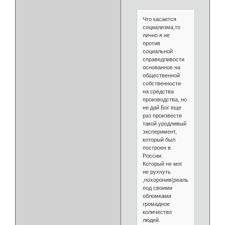
Что касается
социализма,то
лично я не
против
социальной
справедливости
основанное на
общественной
собственности
на средства
производства, но
не дай Бог еще
раз произвести
такой уродливый
эксперимент,
который был
построен в
России.
Который не мог
не рухнуть
,похоронив(реально)
под своими
обломками
громадное
количество
людей.