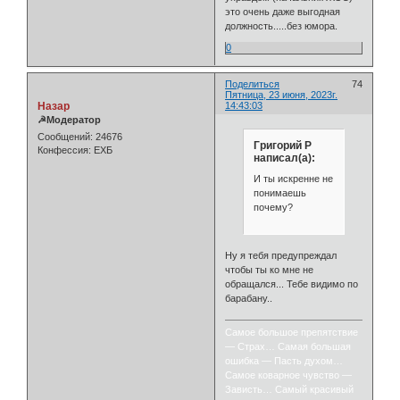
это очень даже выгодная
должность.....без юмора.
0
Поделиться
74
Пятница, 23 июня, 2023г.
Назар
14:43:03
☭Модератор
Сообщений:
24676
Григорий Р
Конфессия:
ЕХБ
написал(а):
И ты искренне не
понимаешь
почему?
Ну я тебя предупреждал
чтобы ты ко мне не
обращался... Тебе видимо по
барабану..
Самое большое препятствие
— Страх… Самая большая
ошибка — Пасть духом…
Самое коварное чувство —
Зависть… Самый красивый