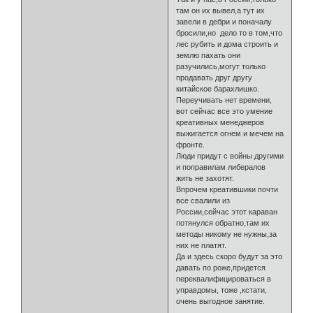
там он их вывел,а тут их
завели в дебри и поначалу
бросили,но дело то в том,что
лес рубить и дома строить и
землю пахать они
разучились,могут только
продавать друг другу
китайское барахлишко.
Переучивать нет времени,
вот сейчас все это умение
креативных менеджеров
выжигается огнем и мечем на
фронте.
Люди придут с войны другими
и поправилам либералов
жить не захотят.
Впрочем креатившики почти
все свалили из
России,сейчас этот караван
потянулся обратно,там их
методы никому не нужны,за
них не платят.
Да и здесь скоро будут за это
давать по роже,придется
переквалифицироваться в
управдомы, тоже ,кстати,
очень выгодное занятие.