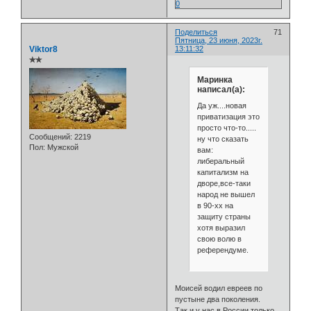
0
Поделиться
71
Пятница, 23 июня, 2023г.
Viktor8
13:11:32
✯✯
Маринка
написал(а):
Да уж....новая
приватизация это
просто что-то.....
Сообщений:
2219
ну что сказать
Пол:
Мужской
вам:
либеральный
капитализм на
дворе,все-таки
народ не вышел
в 90-хх на
защиту страны
хотя выразил
свою волю в
референдуме.
Моисей водил евреев по
пустыне два поколения.
Так и у нас,в России,только