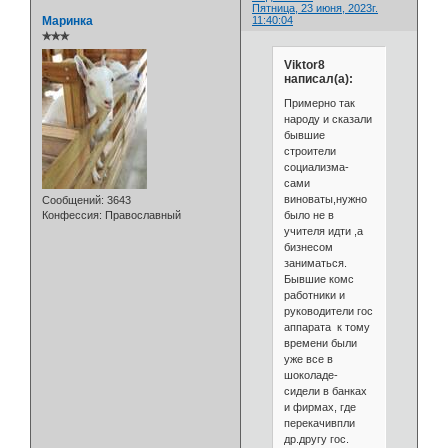
Пятница, 23 июня, 2023г.
Маринка
11:40:04
✯✯✯
Viktor8
написал(а):
Примерно так
народу и сказали
бывшие
строители
социализма-
сами
виноваты,нужно
Сообщений:
3643
было не в
Конфессия:
Православный
учителя идти ,а
бизнесом
заниматься.
Бывшие комс
работники и
руководители гос
аппарата к тому
времени были
уже все в
шоколаде-
сидели в банках
и фирмах, где
перекачивпли
др.другу гос.