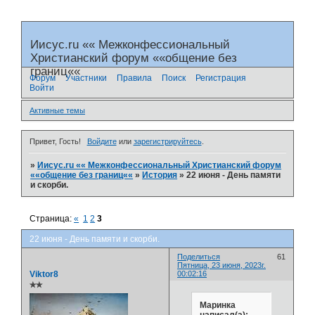
Иисус.ru «« Межконфессиональный
Христианский форум ««общение без
границ««
Форум
Участники
Правила
Поиск
Регистрация
Войти
Активные темы
Привет, Гость!
Войдите
или
зарегистрируйтесь
.
»
Иисус.ru «« Межконфессиональный Христианский форум
««общение без границ««
»
История
»
22 июня - День памяти
и скорби.
Страница:
«
1
2
3
22 июня - День памяти и скорби.
Поделиться
61
Пятница, 23 июня, 2023г.
Viktor8
00:02:16
✯✯
Маринка
написал(а):