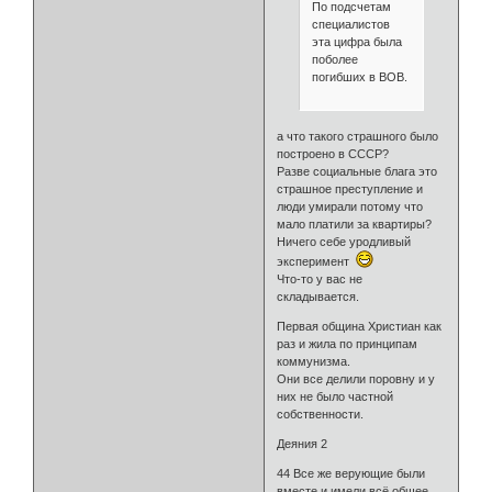
По подсчетам
специалистов
эта цифра была
поболее
погибших в ВОВ.
а что такого страшного было
построено в СССР?
Разве социальные блага это
страшное преступление и
люди умирали потому что
мало платили за квартиры?
Ничего себе уродливый
эксперимент
Что-то у вас не
складывается.
Первая община Христиан как
раз и жила по принципам
коммунизма.
Они все делили поровну и у
них не было частной
собственности.
Деяния 2
44 Все же верующие были
вместе и имели всё общее.