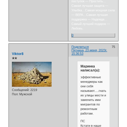
поступок — Простить…
Самая лучшая защита —
Улыбка…Самая мощная сила
— ВЕРА…Самая лучшая
поддержка — Надежда…
Самый лучший подарок —
Любовь.
0
Поделиться
75
Пятница, 23 июня, 2023г.
Viktor8
15:36:53
✯✯
Маринка
написал(а):
эффективные
менеджеры как
они себя
Сообщений:
2219
называют.....гнать
Пол:
Мужской
их улицы мести и
заменить ими
мигрантов по
ремонтным
работам.
ПС
Кстати в наше