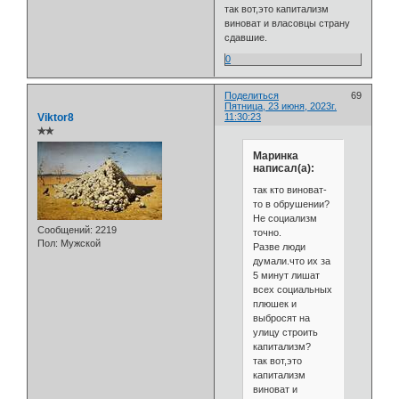
так вот,это капитализм
виноват и власовцы страну
сдавшие.
0
Поделиться
69
Пятница, 23 июня, 2023г.
Viktor8
11:30:23
✯✯
Маринка
написал(а):
так кто виноват-
то в обрушении?
Не социализм
Сообщений:
2219
точно.
Пол:
Мужской
Разве люди
думали.что их за
5 минут лишат
всех социальных
плюшек и
выбросят на
улицу строить
капитализм?
так вот,это
капитализм
виноват и