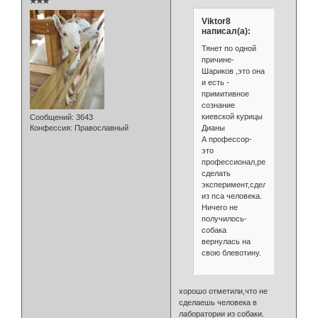
✯✯✯
Viktor8
написал(а):
Тянет по одной
причине-
Шариков ,это она
и есть -
примитивное
сознание
киевской курицы
Сообщений:
3643
Дианы
Конфессия:
Православный
А профессор-
это
профессионал,решивший
сделать
эксперимент,сделать
из пса человека.
Ничего не
получилось-
собака
вернулась на
свою блевотину.
хорошо отметили,что не
сделаешь человека в
лаборатории из собаки.