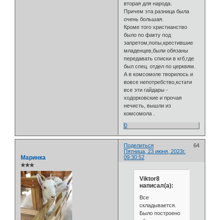
вторая для народа.
Причем эта разница была
очень большая.
Кроме того христианство
было по факту под
запретом,попы,крестившие
младенцев,были обязаны
передавать списки в кгб,где
был спец. отдел по церквям.
А в комсомоле творилось и
вовсе непотребство,кстати
все эти гайдары -
ходорковские и прочая
нечисть, вышли из
комсомола .
0
Поделиться
64
Пятница, 23 июня, 2023г.
Маринка
09:30:52
✯✯✯
Viktor8
написал(а):
Все
складывается.
Было построено