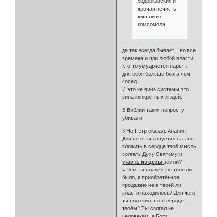
ходорковские и
прочая нечисть,
вышли из
комсомола .
да так всегда бывает....во все
времена и при любой власти.
Кто-то умудряется нарыть
для себя больше блага чем
сосед.
И это не вина системы,это
вина конкретных людей.
В Библии таких попросту
убивали.
3 Но Пётр сказал: Анания!
Для чего ты допустил сатане
вложить в сердце твоё мысль
солгать Духу Святому и
утаить из цены
земли?
4 Чем ты владел, не твоё ли
было, и приобретённое
продажею не в твоей ли
власти находилось? Для чего
ты положил это в сердце
твоём? Ты солгал не
человекам, а Богу.