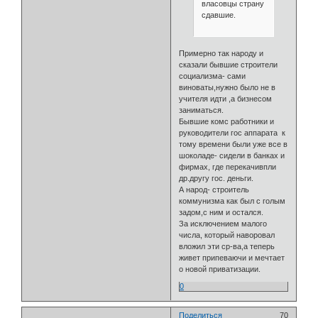
власовцы страну
сдавшие.
Примерно так народу и
сказали бывшие строители
социализма- сами
виноваты,нужно было не в
учителя идти ,а бизнесом
заниматься.
Бывшие комс работники и
руководители гос аппарата к
тому времени были уже все в
шоколаде- сидели в банках и
фирмах, где перекачивпли
др.другу гос. деньги.
А народ- строитель
коммунизма как был с голым
задом,с ним и остался.
За исключением малого
числа, который наворовал
вложил эти ср-ва,а теперь
живет припеваючи и мечтает
о новой приватизации.
0
Поделиться
70