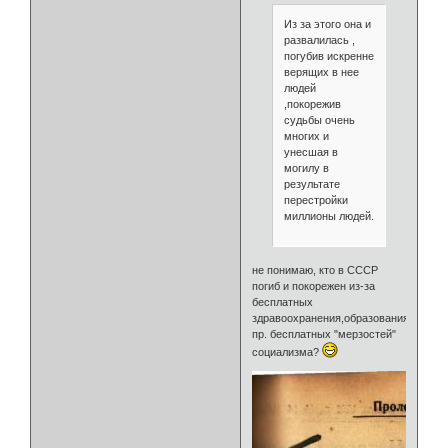
Из за этого она и
развалилась ,
погубив искренне
верящих в нее
людей
,покорежив
судьбы очень
многих и
унесшая в
могилу в
результате
перестройки
миллионы людей.
не понимаю, кто в СССР
погиб и покорежен из-за
бесплатных
здравоохранения,образования.дет.сад
пр. бесплатных "мерзостей"
социализма?