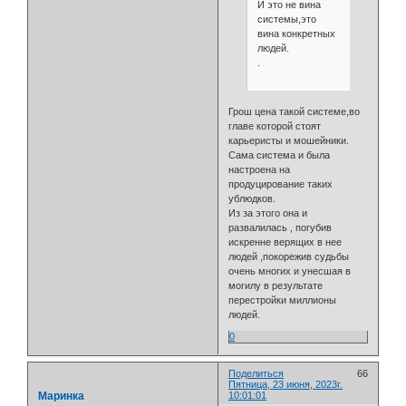
И это не вина
системы,это
вина конкретных
людей.
.
Грош цена такой системе,во
главе которой стоят
карьеристы и мошейники.
Сама система и была
настроена на
продуцирование таких
ублюдков.
Из за этого она и
развалилась , погубив
искренне верящих в нее
людей ,покорежив судьбы
очень многих и унесшая в
могилу в результате
перестройки миллионы
людей.
0
Поделиться
66
Пятница, 23 июня, 2023г.
Маринка
10:01:01