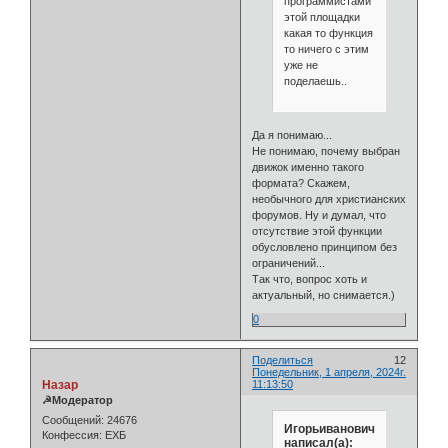
программистами
этой площадки
какая то функция
то ничего с этим
уже не
поделаешь..
Да я понимаю...
Не понимаю, почему выбран
движок именно такого
формата? Скажем,
необычного для христианских
форумов. Ну и думал, что
отсутствие этой функции
обусловлено принципом без
ограничений...
Так что, вопрос хоть и
актуальный, но снимается.)
0
Поделиться
12
Понедельник, 1 апреля, 2024г.
Назар
11:13:50
☭Модератор
Сообщений:
24676
Игорьиванович
Конфессия:
ЕХБ
написал(а):