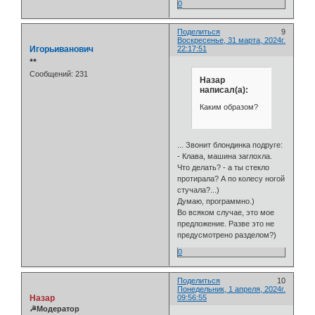
0
Поделиться
9
Воскресенье, 31 марта, 2024г.
Игорьиванович
22:17:51
⭒⭒
Сообщений:
231
Назар
написал(а):
Каким образом?
... Звонит блондинка подруге:
- Клава, машина заглохла.
Что делать? - а ты стекло
протирала? А по колесу ногой
стучала?...)
Думаю, программно.)
Во всяком случае, это мое
предложение. Разве это не
предусмотрено разделом?)
0
Поделиться
10
Понедельник, 1 апреля, 2024г.
Назар
09:56:55
☭Модератор