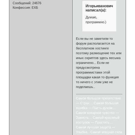
Сообщений:
24676
Игорьиванович
Конфессия:
ЕХБ
написал(а):
Думаю,
программно.)
Если вы не заметили то
форум располагается на
бесплатном хостинге
поэтому размещение тех или
иных скриптов здесь весьма
ограничено... Если не
предусмотрена
программистами этой
площадки какая то функция
то ничего с этим уже не
поделаешь..
Самое большое препятствие
— Страх… Самая большая
ошибка — Пасть духом…
Самое коварное чувство —
Зависть… Самый красивый
поступок — Простить…
Самая лучшая защита —
Улыбка…Самая мощная сила