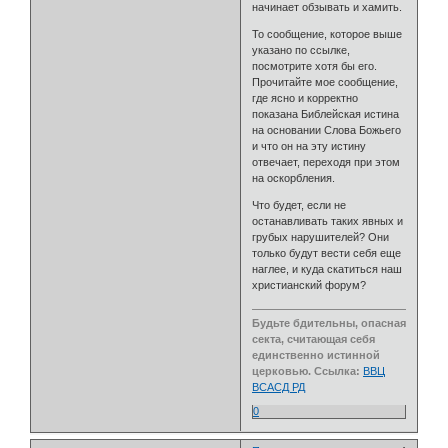
начинает обзывать и хамить.
То сообщение, которое выше
указано по ссылке,
посмотрите хотя бы его.
Прочитайте мое сообщение,
где ясно и корректно
показана Библейская истина
на основании Слова Божьего
и что он на эту истину
отвечает, переходя при этом
на оскорбления.
Что будет, если не
останавливать таких явных и
грубых нарушителей? Они
только будут вести себя еще
наглее, и куда скатиться наш
христианский форум?
Будьте бдительны, опасная
секта, считающая себя
единственно истинной
церковью. Ссылка:
ВВЦ
ВСАСД РД
0