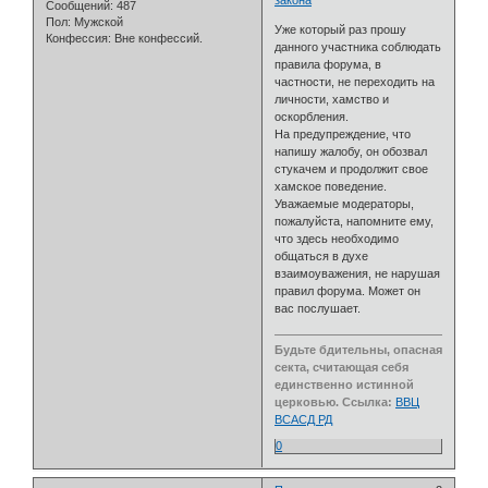
закона
Сообщений:
487
Пол:
Мужской
Уже который раз прошу
Конфессия:
Вне конфессий.
данного участника соблюдать
правила форума, в
частности, не переходить на
личности, хамство и
оскорбления.
На предупреждение, что
напишу жалобу, он обозвал
стукачем и продолжит свое
хамское поведение.
Уважаемые модераторы,
пожалуйста, напомните ему,
что здесь необходимо
общаться в духе
взаимоуважения, не нарушая
правил форума. Может он
вас послушает.
Будьте бдительны, опасная
секта, считающая себя
единственно истинной
церковью. Ссылка:
ВВЦ
ВСАСД РД
0