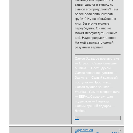
зашел диалог в тупик.. ну
смысл его продолжать? Тем
более если оппонент вам
грубит? Ну не общайтесь с
ним. Вы его не можете
переубедить. Он вас не
может переубедить. Значит
всё. Надо прекратить спор.
На мой взгляд это самый
разумный вариант.
Самое большое препятствие
— Страх… Самая большая
ошибка — Пасть духом…
Самое коварное чувство —
Зависть… Самый красивый
поступок — Простить…
Самая лучшая защита —
Улыбка…Самая мощная сила
— ВЕРА…Самая лучшая
поддержка — Надежда…
Самый лучший подарок —
Любовь.
+1
Поделиться
5