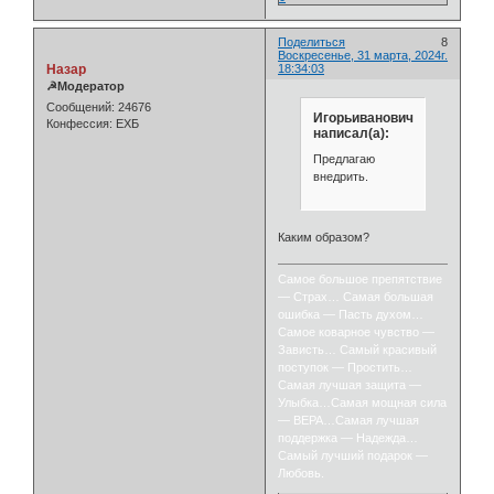
Поделиться
8
Воскресенье, 31 марта, 2024г.
Назар
18:34:03
☭Модератор
Сообщений:
24676
Игорьиванович
Конфессия:
ЕХБ
написал(а):
Предлагаю
внедрить.
Каким образом?
Самое большое препятствие
— Страх… Самая большая
ошибка — Пасть духом…
Самое коварное чувство —
Зависть… Самый красивый
поступок — Простить…
Самая лучшая защита —
Улыбка…Самая мощная сила
— ВЕРА…Самая лучшая
поддержка — Надежда…
Самый лучший подарок —
Любовь.