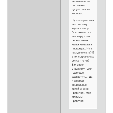
человека если
постоянно
тусуются и то
хорошо..
Ну альтернативы
нет поэтому
здесь и пишу..
Все таки есть с
кем пару слов
перемолвить..
Какая никакая а
площадка...Ну а
так где писать? В
этих социальных
сетях что ли?
Так свою
страничку тоже
надо еще
раскрутить... Да
и формат
социальных
сетей мне не
нравится.. Мне
форумы
нравятся.