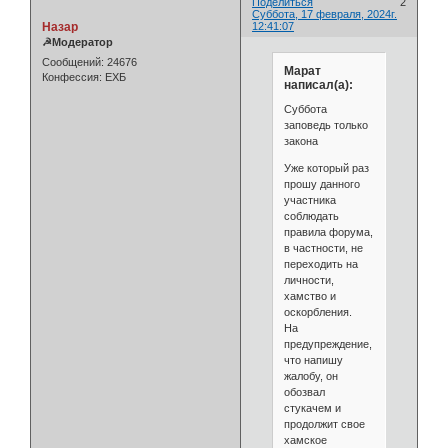
Поделиться
2
Суббота, 17 февраля, 2024г.
Назар
12:41:07
☭Модератор
Сообщений:
24676
Марат
Конфессия:
ЕХБ
написал(а):
Суббота
заповедь только
закона
Уже который раз
прошу данного
участника
соблюдать
правила форума,
в частности, не
переходить на
личности,
хамство и
оскорбления.
На
предупреждение,
что напишу
жалобу, он
обозвал
стукачем и
продолжит свое
хамское