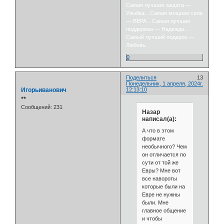
Самая лучшая защита —
Улыбка…Самая мощная сила
— ВЕРА…Самая лучшая
поддержка — Надежда…
Самый лучший подарок —
Любовь.
0
Поделиться
13
Понедельник, 1 апреля, 2024г.
Игорьиванович
12:13:10
⭒⭒
Сообщений:
231
Назар
написал(а):
А что в этом
формате
необычного? Чем
он отличается по
сути от той же
Евры? Мне вот
все навороты
которые были на
Евре не нужны
были. Мне
главное общение
и чтобы