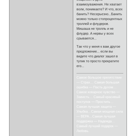
взаимоуважения. Не хватает
воли, понимаете? И что, всех
банить? Несерьезно...Банить
можно только стопроцентных
троллей и флудеров.
Мишаша не тролль и не
флудер. А нервы у всех
срываются...
Так что у меня к вам другое
предложение... если вы
видите что диалог зашел в
тупик то просто прекратите
его...
Самое большое препятствие
— Страх… Самая большая
ошибка — Пасть духом…
Самое коварное чувство —
Зависть… Самый красивый
поступок — Простить…
Самая лучшая защита —
Улыбка…Самая мощная сила
— ВЕРА…Самая лучшая
поддержка — Надежда…
Самый лучший подарок —
Любовь.