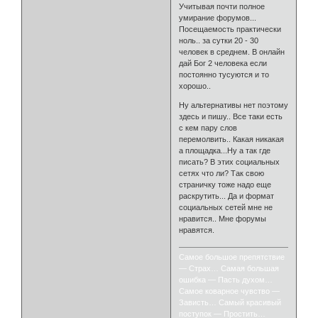
Учитывая почти полное
умирание форумов...
Посещаемость практически
ноль.. за сутки 20 - 30
человек в среднем. В онлайн
дай Бог 2 человека если
постоянно тусуются и то
хорошо..
Ну альтернативы нет поэтому
здесь и пишу.. Все таки есть
с кем пару слов
перемолвить.. Какая никакая
а площадка...Ну а так где
писать? В этих социальных
сетях что ли? Так свою
страничку тоже надо еще
раскрутить... Да и формат
социальных сетей мне не
нравится.. Мне форумы
нравятся.
Самое большое препятствие
— Страх… Самая большая
ошибка — Пасть духом…
Самое коварное чувство —
Зависть… Самый красивый
поступок — Простить…