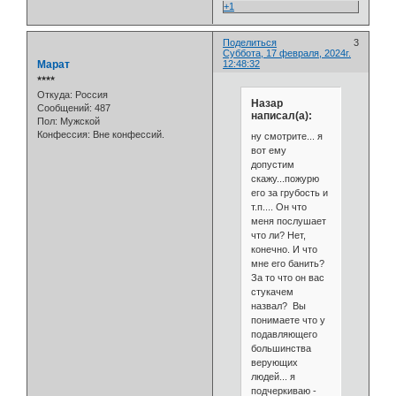
+1
Поделиться
3
Суббота, 17 февраля, 2024г.
Марат
12:48:32
⭒⭒⭒⭒
Откуда:
Россия
Назар
Сообщений:
487
написал(а):
Пол:
Мужской
Конфессия:
Вне конфессий.
ну смотрите... я
вот ему
допустим
скажу...пожурю
его за грубость и
т.п.... Он что
меня послушает
что ли? Нет,
конечно. И что
мне его банить?
За то что он вас
стукачем
назвал? Вы
понимаете что у
подавляющего
большинства
верующих
людей... я
подчеркиваю -