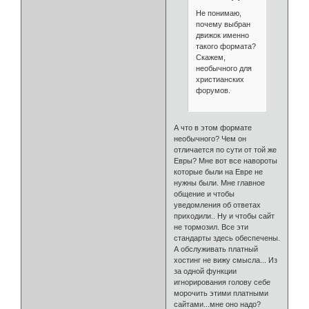
Не понимаю,
почему выбран
движок именно
такого формата?
Скажем,
необычного для
христианских
форумов.
А что в этом формате
необычного? Чем он
отличается по сути от той же
Евры? Мне вот все навороты
которые были на Евре не
нужны были. Мне главное
общение и чтобы
уведомления об ответах
приходили.. Ну и чтобы сайт
не тормозил. Все эти
стандарты здесь обеспечены.
А обслуживать платный
хостинг не вижу смысла... Из
за одной функции
игнорирования голову себе
морочить этими платными
сайтами...мне оно надо?