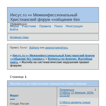
Иисус.ru «« Межконфессиональный
Христианский форум ««общение без
границ««
Форум
Участники
Правила
Поиск
Регистрация
Войти
Активные темы
Привет, Гость!
Войдите
или
зарегистрируйтесь
.
»
Иисус.ru «« Межконфессиональный Христианский форум
««общение без границ««
»
Вопросы по форуму. Жалобная
книга.
»
Жалоба на систематические нарушения правил
форума
Страница:
1
Жалоба на систематические нарушения правил форума
Поделиться
1
Суббота, 17 февраля, 2024г.
Марат
12:22:03
⭒⭒⭒⭒
Суббота заповедь только
Откуда:
Россия