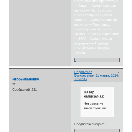
Самое большое препятствие
— Страх… Самая большая
ошибка — Пасть духом…
Самое коварное чувство —
Зависть… Самый красивый
поступок — Простить…
Самая лучшая защита —
Улыбка…Самая мощная сила
— ВЕРА…Самая лучшая
поддержка — Надежда…
Самый лучший подарок —
Любовь.
0
Поделиться
7
Воскресенье, 31 марта, 2024г.
Игорьиванович
17:28:33
⭒⭒
Сообщений:
231
Назар
написал(а):
Нет здесь нет
такой функции..
Предлагаю внедрить.
0