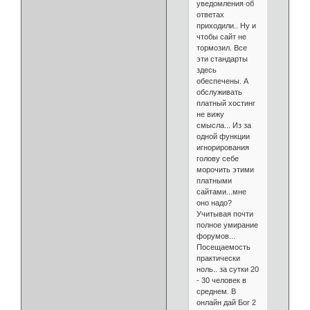
уведомления об
ответах
приходили.. Ну и
чтобы сайт не
тормозил. Все
эти стандарты
здесь
обеспечены. А
обслуживать
платный хостинг
не вижу
смысла... Из за
одной функции
игнорирования
голову себе
морочить этими
платными
сайтами...мне
оно надо?
Учитывая почти
полное умирание
форумов...
Посещаемость
практически
ноль.. за сутки 20
- 30 человек в
среднем. В
онлайн дай Бог 2