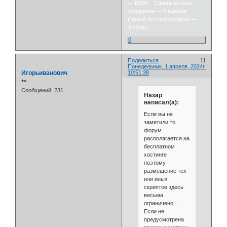
— ВЕРА…Самая лучшая
поддержка — Надежда…
Самый лучший подарок —
Любовь.
0
Поделиться
11
Понедельник, 1 апреля, 2024г.
Игорьиванович
10:51:38
⭒⭒
Сообщений:
231
Назар
написал(а):
Если вы не
заметили то
форум
располагается на
бесплатном
хостинге
поэтому
размещение тех
или иных
скриптов здесь
весьма
ограничено...
Если не
предусмотрена