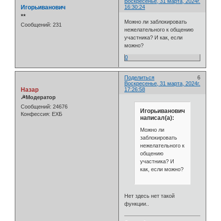
Воскресенье, 31 марта, 2024г.
Игорьиванович
16:30:24
⭒⭒
Можно ли заблокировать
Сообщений:
231
нежелательного к общению
участника? И как, если
можно?
0
Поделиться
6
Воскресенье, 31 марта, 2024г.
Назар
17:26:58
☭Модератор
Сообщений:
24676
Игорьиванович
Конфессия:
ЕХБ
написал(а):
Можно ли
заблокировать
нежелательного к
общению
участника? И
как, если можно?
Нет здесь нет такой
функции..