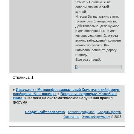
Что же ? Понятно. Я не
совсем знаком с этой
кухней...
И, если Вы начальник этого,
то моя Вам благодарность.
Действительно, дело нужное
и для совершенных, и для
интересующихся. Да и куча
всяких заблуждений, которые
нужно разгребать. Как
написано, ровняйте дорогу
господу.
Еще раз спасибо.
0
Страница:
1
»
Иисус.ru «« Межконфессиональный Христианский форум
««общение без границ««
»
Вопросы по форуму. Жалобная
книга.
»
Жалоба на систематические нарушения правил
форума
Создать сайт бесплатно
·
Каталог форумов
·
Создать форум
бесплатно
·
ЖивыеФорумы.ру
© 2015