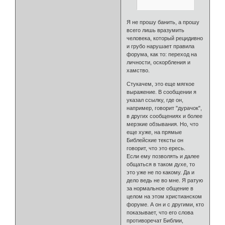
Я не прошу банить, а прошу
всего лишь вразумить
человека, который рецидивно
и грубо нарушает правила
форума, как то: переход на
личности, оскорбления и
хамство.
Стукачем, это еще мягкое
выражение. В сообщении я
указал ссылку, где он,
например, говорит "дурачок",
в других сообщениях и более
мерзкие обзывания. Но, что
еще хуже, на прямые
Библейские тексты он
говорит, что это ересь.
Если ему позволять и далее
общаться в таком духе, то
это уже не по какому. Да и
дело ведь не во мне. Я ратую
за нормальное общение в
целом на этом христианском
форуме. А он и с другими, кто
показывает, что его слова
противоречат Библии,