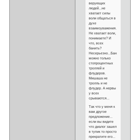
верующих
людей...не
хватает силы
воли общаться в
духе
взаимоуважения.
Не хватает воли,
понимаете? И
что, всех
банить?
Несерьезно...Банить
можно только
стопроцентных
троллей и
флудеров.
Мишаша не
тролль и не
флудер. А нервы
у всех
срываются...
Так что у меня к
вам другое
предложение...
если вы видите
что диалог зашел
в тупик то просто
прекратите его...