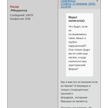
Поделиться
4
Суббота, 17 февраля, 2024г.
Назар
13:29:45
☭Модератор
Сообщений:
24676
Марат
Конфессия:
ЕХБ
написал(а):
Что будет, если
не
останавливать
таких явных и
грубых
нарушителей?
Они только будут
вести себя еще
наглее, и куда
скатиться наш
христианский
форум?
Как я вам его остановлю если
не баном? А блокирую я
только стопроцентных
троллей и
флудеров...которыми
Мишаша не является.
Поэтому как вариант...Ну