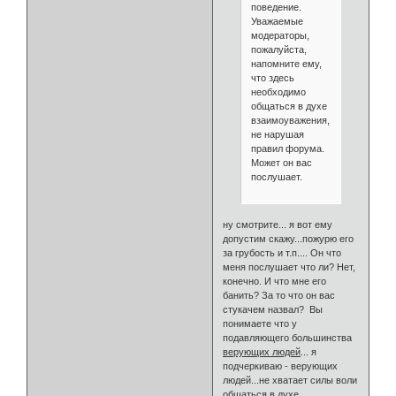
поведение.
Уважаемые
модераторы,
пожалуйста,
напомните ему,
что здесь
необходимо
общаться в духе
взаимоуважения,
не нарушая
правил форума.
Может он вас
послушает.
ну смотрите... я вот ему
допустим скажу...пожурю его
за грубость и т.п.... Он что
меня послушает что ли? Нет,
конечно. И что мне его
банить? За то что он вас
стукачем назвал? Вы
понимаете что у
подавляющего большинства
верующих людей
... я
подчеркиваю - верующих
людей...не хватает силы воли
общаться в духе