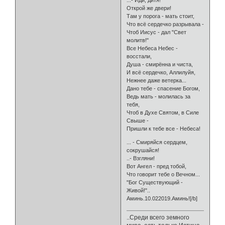
...- Иди, дитя!
Открой же двери!
Там у порога - мать стоит,
Что всё сердечко разрывала -
Чтоб Иисус - дал "Свет
молитв!"
Все Небеса Небес -
восстали,
Душа - смирённа и чиста,
И всё сердечко, Аллилуйя,
Нежнее даже ветерка...
Дано тебе - спасение Богом,
Ведь мать - молилась за
тебя,
Чтоб в Духе Святом, в Силе
Свыше -
Пришли к тебе все - Небеса!
... - Смиряйся сердцем,
сокрушайся!
..- Взгляни!
Вот Ангел - пред тобой,
Что говорит тебе о Вечном...
"Бог Существующий -
Живой!"..
Аминь.10.022019.Аминь![/b]
..Среди всего земного