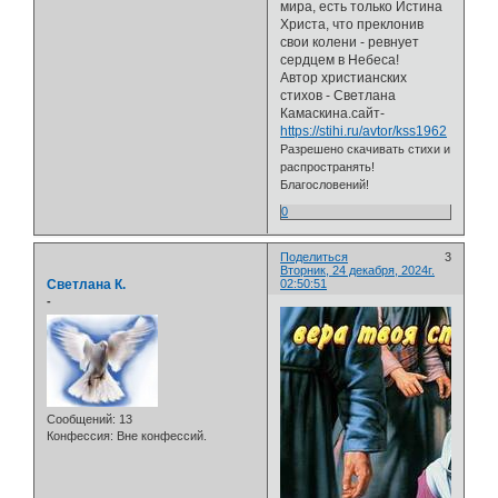
мира, есть только Истина
Христа, что преклонив
свои колени - ревнует
сердцем в Небеса!
Автор христианских
стихов - Светлана
Камаскина.сайт-
https://stihi.ru/avtor/kss1962
Разрешено скачивать стихи и
распространять!
Благословений!
0
Поделиться
3
Вторник, 24 декабря, 2024г.
Светлана К.
02:50:51
-
Сообщений:
13
Конфессия:
Вне конфессий.