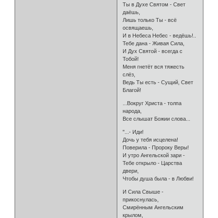
Ты в Духе Святом - Свет
даёшь,
Лишь только Ты - всё
освящаешь,
И в Небеса Небес - ведёшь!..
Тебе дана - Живая Сила,
И Дух Святой - всегда с
Тобой!
Меня гнетёт вся тяжесть
слёз,
Ведь Ты есть - Сущий, Свет
Благой!
...Вокруг Христа - толпа
народа,
Все слышат Божии слова...
"...- Иди!
Дочь у тебя исцелена!
Поверила - Пророку Веры!
И утро Ангельской зари -
Тебе открыло - Царства
двери,
Чтобы душа была - в Любви!
И Сила Свыше -
прикоснулась,
Смирённым Ангельским
крылом,