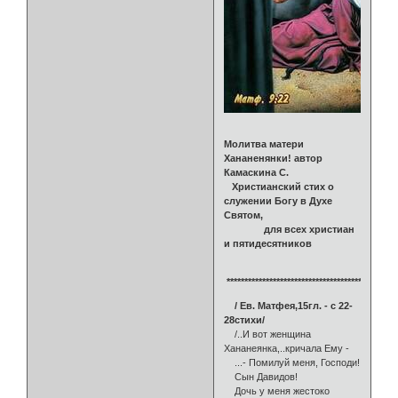
Молитва матери
Хананенянки! автор
Камаскина С.
Христианский стих о
служении Богу в Духе
Святом,
для всех христиан
и пятидесятников
************************************************
/ Ев. Матфея,15гл. - с 22-
28стихи/
/..И вот женщина
Хананеянка,..кричала Ему -
...- Помилуй меня, Господи!
Сын Давидов!
Дочь у меня жестоко