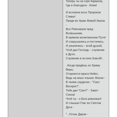
Теперь ты на горе Кармила,
Где в благодати - Илия!
И вспомни всех Пророков
Славы!
Придя во Храм Живой Хвалы
-
Все Ревновали пред
Всевышним,
В прямом молитвенном Пути!
И сокрушались,и постились,
И умалялись - всей душой,
Чтоб дал Господь - служение
в Духе,
Служение в истине благой!..
..Когда придёшь ко Храму
Веры,
Откроются врата Небес,
Ведь на иных языках Жизни -
В твоём сердечке - "Свет
Воскрес!"..
Тебе дан "Свет!" - Завет
Сиона!
Чтоб ты - о Боге ревновал!
И слышал Глас во Святом
Духе -
"...Огонь Даров -