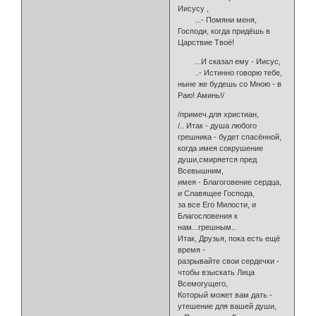
Иисусу ,
...- Помяни меня,
Господи, когда придёшь в
Царствие Твоё!
...И сказал ему - Иисус,
..- Истинно говорю тебе,
ныне же будешь со Мною - в
Раю! Аминь!/
/примеч.для христиан,
/.. Итак - душа любого
грешника - будет спасённой,
когда имея сокрушение
души,смиряется пред
Всевышним,
имея - Благоговение сердца,
и Славящее Господа,
за все Его Милости, и
Благословения к
нам...грешным..
Итак, Друзья, пока есть ещё
время -
разрывайте свои сердечки -
чтобы взыскать Лица
Всемогущего,
Который может вам дать -
утешение для вашей души,