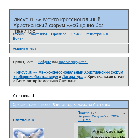
Иисус.ru «« Межконфессиональный
Христианский форум ««общение без
границ««
Форум
Участники
Правила
Поиск
Регистрация
Войти
Активные темы
Привет, Гость!
Войдите
или
зарегистрируйтесь
.
»
Иисус.ru «« Межконфессиональный Христианский форум
««общение без границ««
»
Литература
»
Христианские стихи
о Боге. автор Камаскина Светлана
Страница:
1
Христианские стихи о Боге. автор Камаскина Светлана
Поделиться
1
Вторник, 24 декабря, 2024г.
Светлана К.
02:41:44
-