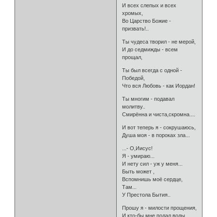
И всех слепых и всех
хромых,
Во Царство Божие -
призвать!..
Ты чудеса творил - не мерой,
И до седмижды - всем
прощал,
Ты был всегда с одной -
Победой,
Что вся Любовь - как Иордан!
Ты многим - подавал
молитву..
Смирённа и чиста,скромна....
И вот теперь я - сокрушаюсь,
Душа моя - в пороках зла...
...- О,Иисус!
Я - умираю...
И нету сил - уж у меня...
Быть может ,
Вспомнишь моё сердце,
Там...
У Престола Бытия..
Прошу я - милости прощения,
И кто-бы мне подал воды...