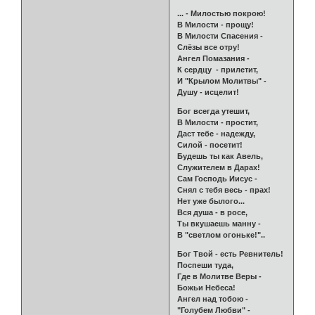
... - Милостью покрою!
В Милости - прощу!
В Милости Спасения -
Слёзы все отру!
Ангел Помазания -
К сердцу - прилетит,
И "Крылом Молитвы" -
Душу - исцелит!
Бог всегда утешит,
В Милости - простит,
Даст тебе - надежду,
Силой - посетит!
Будешь ты как Авель,
Служителем в Дарах!
Сам Господь Иисус -
Снял с тебя весь - прах!
Нет уже былого...
Вся душа - в росе,
Ты вкушаешь манну -
В "светлом огоньке!"..
Бог Твой - есть Ревнитель!
Поспеши туда,
Где в Молитве Веры -
Божьи Небеса!
Ангел над тобою -
"Голубем Любви" -