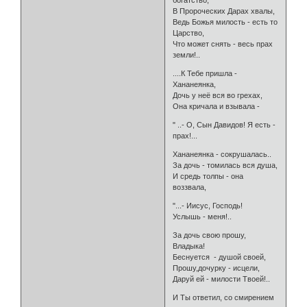
богатство,
В Пророческих Дарах хвалы,
Ведь Божья милость - есть то
Царство,
Что может снять - весь прах
земли!..
....К Тебе пришла -
Хананеянка,
Дочь у неё вся во грехах,
Она кричала и взывала -
" ..- О, Сын Давидов! Я есть -
прах!...
Хананеянка - сокрушалась..
За дочь - томилась вся душа,
И средь толпы - она
воззвала,
"...- Иисус, Господь!
Услышь - меня!..
За дочь свою прошу,
Владыка!
Беснуется - душой своей,
Прошу,дочурку - исцели,
Даруй ей - милости Твоей!..
И Ты ответил, со смирением