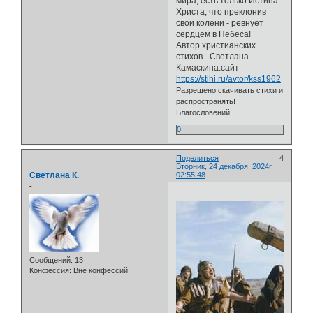
мира, есть только Истина
Христа, что преклонив
свои колени - ревнует
сердцем в Небеса!
Автор христианских
стихов - Светлана
Камаскина.сайт-
https://stihi.ru/avtor/kss1962
Разрешено скачивать стихи и
распространять!
Благословений!
0
Поделиться
4
Вторник, 24 декабря, 2024г.
Светлана К.
02:55:48
-
Сообщений:
13
Конфессия:
Вне конфессий.