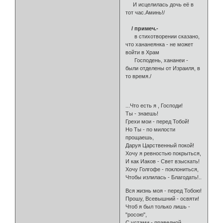
И исцелилась дочь её в
тот час.Аминь!/
/ примеч.-
в стихотворении сказано,
что хананеянка - не может
войти в Храм
Господень, хананеи -
были отделены от Израиля, в
то время./
...Что есть я , Господи!
Ты - знаешь!
Грехи мои - перед Тобой!
Но Ты - по милости
прощаешь,
Даруя Царственный покой!
Хочу я ревностью покрыться,
И как Иаков - Свет взыскать!
Хочу Голгофе - поклониться,
Чтобы излилась - Благодать!..
Вся жизнь моя - перед Тобою!
Прошу, Всевышний - освяти!
Чтоб я был только лишь -
"росою",
С устами - праведной