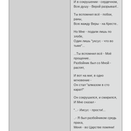
И в сокрушении - сердечном,
Всю душу - Верой разрывал!..
Ты вспомнил всё - побои,
раны,
Всю жажду Веры - на Кресте..
Но Мне - подали лишь по
злобе,
Один лишь "уксус - что во
тьме"...
...Ты вспомнил всё - Моё
прощение..
Разбойник был со Мной -
распят,
И вот на миг, в одно
мгновение -
Он стал "алмазом в сто
карат!"
Он сокрушился, и смирился,
И Мне сказал -
"...- Иисус - прости!...
..- Я был разбойником средь
праха,
Меня - во Царстве помяни!