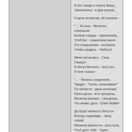
И вот придя к порогу Веры,
Хананеянка - в дом вошла..
И дочь встречая, ей сказала -
"...- Ко мне - Молитва
снизошла!
Колени сердца - преклонила,
Чтоб Бог - помиловал меня..
И в сокрушении - воззвала,
Чтобы увидеть - Небеса!..
Меня коснулась - Сила
Свыше!
И Ангел Вечного - восстал,
И мне сказал -
"... - Молись сердечком,
Придёт - "огонь халколиван!"
По милости - дана молитва!
Грехи души - все прощены,
Молитва матери - священна,
Что может дать - Елей Любви!
Да будет милость Иисуса -
Всегда седмижды - пред
тобой!
Молитва ревности - восстала,
Чтоб дать тебе - Завет