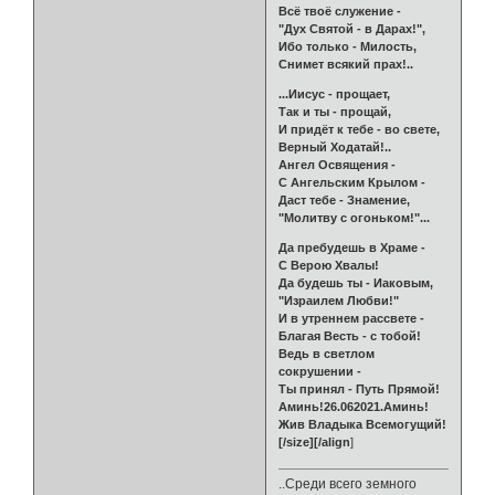
Всё твоё служение -
"Дух Святой - в Дарах!",
Ибо только - Милость,
Снимет всякий прах!..
...Иисус - прощает,
Так и ты - прощай,
И придёт к тебе - во свете,
Верный Ходатай!..
Ангел Освящения -
С Ангельским Крылом -
Даст тебе - Знамение,
"Молитву с огоньком!"...
Да пребудешь в Храме -
С Верою Хвалы!
Да будешь ты - Иаковым,
"Израилем Любви!"
И в утреннем рассвете -
Благая Весть - с тобой!
Ведь в светлом
сокрушении -
Ты принял - Путь Прямой!
Аминь!26.062021.Аминь!
Жив Владыка Всемогущий!
[/size][/align
]
..Среди всего земного