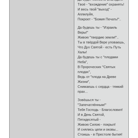
Твоё - "вхождение" охранять!
И весь твой "выход" -
Аллилуйя,
Покроет - "Божия Печать!"..
Да будешь ты - "Израиль
Веры!"
Живою "твердию земли!"..
Ты в твёрдой Вере уповаешь,
Что Дух Святой - есть Путь
Халы!
Да будешь ты с "плодами
Неба",
В Пророческих "Святых
плодах",
Ведь от "плода на Древе
Жизни",
Снимаешь с сердца - тяжкий
прах...
Зовёшься ты -
"Запечатлённым!"
Тебя Господь - Благословил!
И в День Святой,
Пятидесятый -
Живою Силою - покрыл!
И снялись цепи и оковы...
Стоишь - в Престоле бытия!