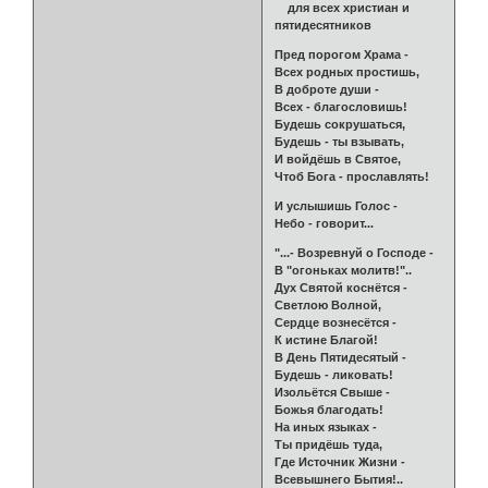
для всех христиан и
пятидесятников
Пред порогом Храма -
Всех родных простишь,
В доброте души -
Всех - благословишь!
Будешь сокрушаться,
Будешь - ты взывать,
И войдёшь в Святое,
Чтоб Бога - прославлять!
И услышишь Голос -
Небо - говорит...
"...- Возревнуй о Господе -
В "огоньках молитв!"..
Дух Святой коснётся -
Светлою Волной,
Сердце вознесётся -
К истине Благой!
В День Пятидесятый -
Будешь - ликовать!
Изольётся Свыше -
Божья благодать!
На иных языках -
Ты придёшь туда,
Где Источник Жизни -
Всевышнего Бытия!..