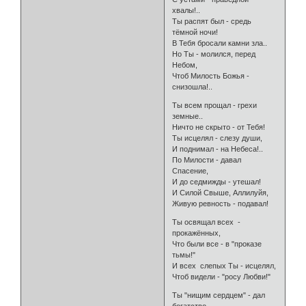
хвалы!..
Ты распят был - средь
тёмной ночи!
В Тебя бросали камни зла..
Но Ты - молился, перед
Небом,
Чтоб Милость Божья -
снизошла!..
Ты всем прощал - грехи
земные..
Ничто не скрыто - от Тебя!
Ты исцелял - слезу души,
И поднимал - на Небеса!..
По Милости - давал
Спасение,
И до седмижды - утешал!
И Силой Свыше, Аллилуйя,
Живую ревность - подавал!
Ты освящал всех -
прокажённых,
Что были все - в "проказе
тьмы!"
И всех слепых Ты - исцелял,
Чтоб видели - "росу Любви!"
Ты "нищим сердцем" - дал