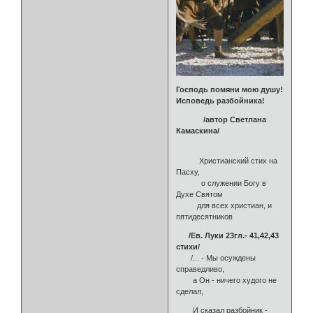
Господь помяни мою душу!
Исповедь разбойника!
/автор Светлана
Камаскина/
Христианский стих на
Пасху,
о служении Богу в
Духе Святом
для всех христиан, и
пятидесятников
/Ев. Луки 23гл.- 41,42,43
стихи/
/... - Мы осуждены
справедливо,
а Он - ничего худого не
сделал,
И сказал разбойник -