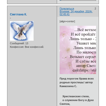
Поделиться
2
Вторник, 24 декабря, 2024г.
Светлана К.
02:45:41
-
[align=center]
Сообщений:
13
Конфессия:
Вне конфессий.
Пред порогом Храма всех
родных простишь! автор
Камаскина С.
Христианские стихи,
о служении Богу в Духе
Святом,