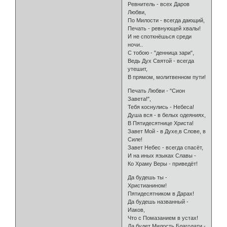
Ревнитель - всех Даров
Любви,
По Милости - всегда дающий,
Печать - ревнующей хвалы!
И не споткнёшься среди
ночи..
С тобою - "денница зари",
Ведь Дух Святой - всегда
утешит,
В прямом, молитвенном пути!
Печать Любви - "Сион
Завета!",
Тебя коснулись - Небеса!
Душа вся - в белых одеяниях,
В Пятидесятнице Христа!
Завет Мой - в Духе,в Слове, в
Силе!
Завет Небес - всегда спасёт,
И на иных языках Славы -
Ко Храму Веры - приведёт!
Да будешь ты -
Христианином!
Пятидесятником в Дарах!
Да будешь названный -
Иаков,
Что с Помазанием в устах!
Да будет Милость Благодати -