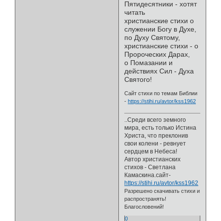
Пятидесятники - хотят
читать
христианские стихи о
служении Богу в Духе,
по Духу Святому,
христианские стихи - о
Пророческих Дарах,
о Помазании и
действиях Сил - Духа
Святого!
Сайт стихи по темам Библии
-
https://stihi.ru/avtor/kss1962
..Среди всего земного
мира, есть только Истина
Христа, что преклонив
свои колени - ревнует
сердцем в Небеса!
Автор христианских
стихов - Светлана
Камаскина.сайт-
https://stihi.ru/avtor/kss1962
Разрешено скачивать стихи и
распространять!
Благословений!
0