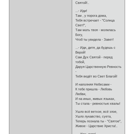
Святой!..
...- Иди!
Там , у порога дома,
Тебя встречает - "Солнца
Свет!",
Там мать твоя - молилась
Богу,
Чтоб ты увидела - Завет!
...- Иди, дитя, да будешь с
Верой!
Сам Дух Святой - перед
тобой,
Даруя Царственную Ревность
-
Тебя ведёт во Свет Благой!
И наполняя Небесами -
К тебе пришла - Любовь
Любви,
И на иных, живых языках,
Ты стала - ревностью хвалы!
Ушло всё ветхое, всё злое,
Ушло лукавство, суета,
Теперь познала ты - "Святое",
Живое - Царствие Христа!..