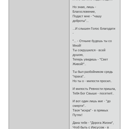
Но знаю, лишь -
Благословение,
Подаст мне - "чашу
доброты"...
...И слышен Голос Благодати
-
"... - Отныне будешь ты со
Мной!
Ты сокрушился - всей
душою,
Теперь увидишь - "Свет
Живой!"..
Ты был разбойником средь
"праха"..
Но ты о - милости просил..
И милость Ревности пришла,
Тебя Бог Свыше - посетил!..
И вот один лишь миг - "до
смерти"..
Твоя "искра" - в прямых
Путях!
Дана тебе - "Дорога Жизни",
Чтоб быть с Иисусом - в