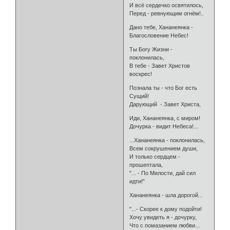
И всё сердечко освятилось,
Перед - ревнующим огнём!..
Дано тебе, Хананеянка -
Благословение Небес!
Ты Богу Жизни -
поклонилась,
В тебе - Завет Христов
воскрес!
Познала ты - что Бог есть
Сущий!
Дарующий - Завет Христа,
Иди, Хананеянка, с миром!
Дочурка - видит Небеса!...
...Хананеянка - поклонилась,
Всем сокрушением души,
И только сердцем -
прошептала,
"... - По Милости, дай сил
идти!"
Хананеянка - шла дорогой...
"...- Скорее к дому подойти!
Хочу увидеть я - дочурку,
Что с помазанием любви...