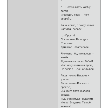
-
"...- Негоже взять хлеб у
детей,
И бросить псам - что у
дверей!..
Хананеянка, в сокрушении,
Сказала Господу -
... - Прости!
Пошли мне, Господи -
Спасение,
Дитя моё - благослови!
Я словно пёс, что просит -
хлеба..
Я умаляюсь - пред Тобой!
И не могу войти я в Храм,
Но верю я - что Бог Живой!..
Лишь только Высшее -
утешит!
Лишь только Высшее -
простит,
И снимет прах, и слёзы
сердца,
И до седмижды - исцелит!
Иисус, Владыка! Ты всё
знаешь!