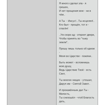
Я много сделал зла - я
грешен,
И нет прощения мне - ни в
чём..
А Ты - Иисус!...Ты исцелял!..
Кто был - прощён, тот и -
спасён!
..Уж скоро ад - откроет двери,
Чтобы принять во "тьму
земли"..
Прошу лишь только об одном
-
Меня во Царстве - помяни..
Быть может - вспомнишь
мою душу,
Ведь Царствие Твоё - есть
Свет,
Ты многих нищих - утешал,
Даруя им - Святой Завет..
И прокажённым дал Ты -
Милость,
Ты снизошёл - чтоб Благость
дать,