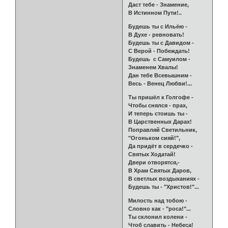
Даст тебе - Знамение,
В Истинном Пути!..
Будешь ты с Ильёю -
В Духе - ревновать!
Будешь ты с Давидом -
С Верой - Побеждать!
Будешь с Самуилом -
Знаменем Хвалы!
Дан тебе Всевышним -
Весь - Венец Любви!...
Ты пришёл к Голгофе -
Чтобы снялся - прах,
И теперь стоишь ты -
В Царственных Дарах!
Поправляй Светильник,
"Огоньком сияй!",
Да придёт в сердечко -
Святых Ходатай!
Двери отворятся,-
В Храм Святых Даров,
В светлых воздыханиях -
Будешь ты - "Христов!"...
Милость над тобою -
Словно как - "роса!"...
Ты склонил колени -
Чтоб славить - Небеса!