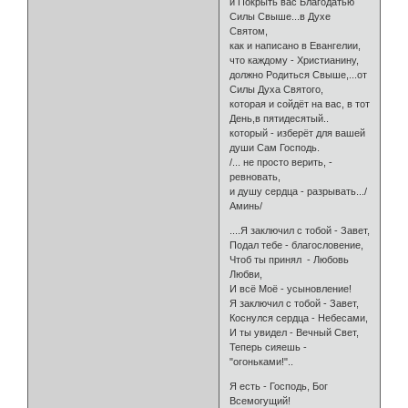
и Покрыть вас Благодатью
Силы Свыше...в Духе
Святом,
как и написано в Евангелии,
что каждому - Христианину,
должно Родиться Свыше,...от
Силы Духа Святого,
которая и сойдёт на вас, в тот
День,в пятидесятый..
который - изберёт для вашей
души Сам Господь.
/... не просто верить, -
ревновать,
и душу сердца - разрывать.../
Аминь/
....Я заключил с тобой - Завет,
Подал тебе - благословение,
Чтоб ты принял - Любовь
Любви,
И всё Моё - усыновление!
Я заключил с тобой - Завет,
Коснулся сердца - Небесами,
И ты увидел - Вечный Свет,
Теперь сияешь -
"огоньками!"..
Я есть - Господь, Бог
Всемогущий!