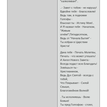
"халколиван!"..
..- Завет с тобою - не нарушу!
Вдвойне тебя - благословлю!
Ведь там, в подножии
Голгофы -
Взыскал ты - Истину Мою!..
И Я назвал тебя - Начатком,
"Живым
огнём!",Пятидесятком,
Ведь от "Начала Бытия" -
Ты избран в Царствии
Христа!
Дана тебе - Печать Молитвы,
Печать - что может утешать!
И Ангел Нового Завета -
Всегда подаст всю Благодать!
Зовёшься ты -
Христианином,
Ведь Дух Святой - всегда с
тобой,
Что Покрывает - Силой
Свыше,
Благоговейною Волной!
..Ты исполняешь - Волю
Божью!
Ты пред Голгофою - стоял,