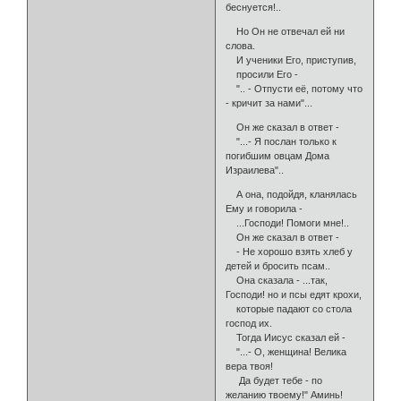
беснуется!..
Но Он не отвечал ей ни
слова.
И ученики Его, приступив,
просили Его -
".. - Отпусти её, потому что
- кричит за нами"...
Он же сказал в ответ -
"...- Я послан только к
погибшим овцам Дома
Израилева"..
А она, подойдя, кланялась
Ему и говорила -
...Господи! Помоги мне!..
Он же сказал в ответ -
- Не хорошо взять хлеб у
детей и бросить псам..
Она сказала - ...так,
Господи! но и псы едят крохи,
которые падают со стола
господ их.
Тогда Иисус сказал ей -
"...- О, женщина! Велика
вера твоя!
Да будет тебе - по
желанию твоему!" Аминь!