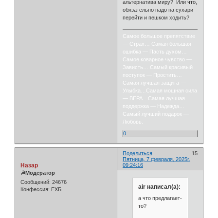
альтернатива миру? Или что,
обязательно надо на сухари
перейти и пешком ходить?
Самое большое препятствие
— Страх… Самая большая
ошибка — Пасть духом…
Самое коварное чувство —
Зависть… Самый красивый
поступок — Простить…
Самая лучшая защита —
Улыбка…Самая мощная сила
— ВЕРА…Самая лучшая
поддержка — Надежда…
Самый лучший подарок —
Любовь.
0
Поделиться
15
Пятница, 7 февраля, 2025г.
Назар
09:24:16
☭Модератор
Сообщений:
24676
air написал(а):
Конфессия:
ЕХБ
а что предлагает-
то?