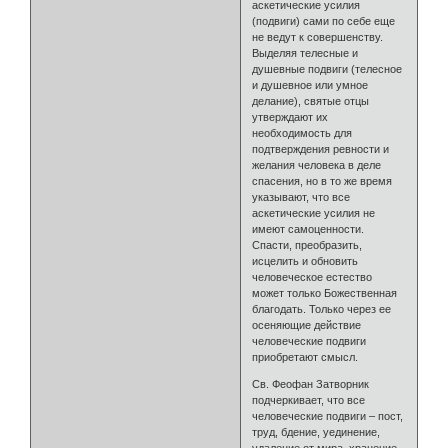
аскетические усилия
(подвиги) сами по себе еще
не ведут к совершенству.
Выделяя телесные и
душевные подвиги (телесное
и душевное или умное
делание), святые отцы
утверждают их
необходимость для
подтверждения ревности и
желания человека в деле
спасения, но в то же время
указывают, что все
аскетические усилия не
имеют самоценности.
Спасти, преобразить,
исцелить и обновить
человеческое естество
может только Божественная
благодать. Только через ее
осеняющие действие
человеческие подвиги
приобретают смысл.
Св. Феофан Затворник
подчеркивает, что все
человеческие подвиги – пост,
труд, бдение, уединение,
удаление от мира, хранение