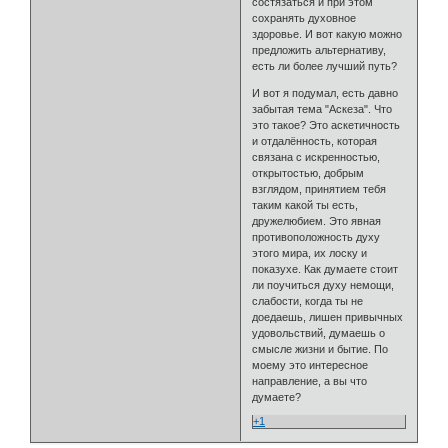
состязаться и при этом
сохранять духовное
здоровье. И вот какую можно
предложить альтернативу,
есть ли более лучший путь?
И вот я подумал, есть давно
забытая тема "Аскеза". Что
это такое? Это аскетичность
и отдалённость, которая
связана с искренностью,
открытостью, добрым
взглядом, принятием тебя
таким какой ты есть,
дружелюбием. Это явная
противоположность духу
этого мира, их лоску и
показухе. Как думаете стоит
ли поучиться духу немощи,
слабости, когда ты не
доедаешь, лишен привычных
удовольствий, думаешь о
смысле жизни и бытие. По
моему это интересное
направление, а вы что
думаете?
+1