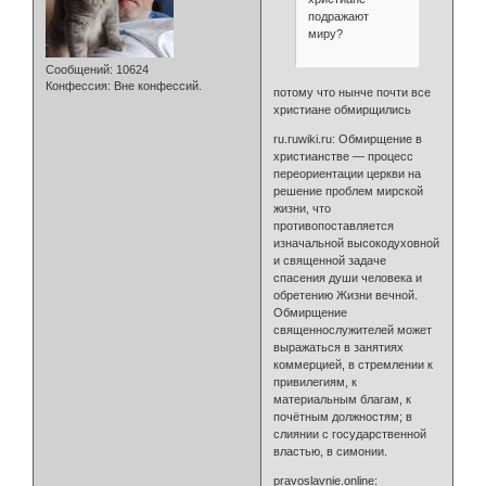
подражают
миру?
Сообщений:
10624
Конфессия:
Вне конфессий.
потому что нынче почти все
христиане обмирщились
ru.ruwiki.ru: Обмирщение в
христианстве — процесс
переориентации церкви на
решение проблем мирской
жизни, что
противопоставляется
изначальной высокодуховной
и священной задаче
спасения души человека и
обретению Жизни вечной.
Обмирщение
священнослужителей может
выражаться в занятиях
коммерцией, в стремлении к
привилегиям, к
материальным благам, к
почётным должностям; в
слиянии с государственной
властью, в симонии.
pravoslavnie.online: