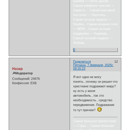
ошибка — Пасть духом…
Самое коварное чувство —
Зависть… Самый красивый
поступок — Простить…
Самая лучшая защита —
Улыбка…Самая мощная сила
— ВЕРА…Самая лучшая
поддержка — Надежда…
Самый лучший подарок —
Любовь.
0
Поделиться
12
Пятница, 7 февраля, 2025г.
Назар
09:20:23
☭Модератор
Я вот одно не могу
Сообщений:
24676
понять...почему он решил что
Конфессия:
ЕХБ
христиане подражают миру?
ну есть у меня
автомобиль...так это
необходимость.. средство
передвижения. Подражание
то тут причем?
Самое большое препятствие
— Страх… Самая большая