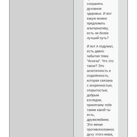
сохранять
духовное
здоровье. И вот
какую можно
предложить
альтернативу,
есть ли более
лучший путь?
И вот я подумал,
есть давно
забытая тема
"Аскеза". Что это
такое? Это
аскетичность и
отдалённость,
которая связана
с искренностью,
открытостью,
добрым
взглядом,
принятием тебя
таким какой ты
есть,
дружелюбием.
Это явная
противоположность
духу этого мира,