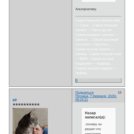
Альтернативу.
Самое большое препятствие
— Страх… Самая большая
ошибка — Пасть духом…
Самое коварное чувство —
Зависть… Самый красивый
поступок — Простить…
Самая лучшая защита —
Улыбка…Самая мощная сила
— ВЕРА…Самая лучшая
поддержка — Надежда…
Самый лучший подарок —
Любовь.
0
Поделиться
16
Пятница, 7 февраля, 2025г.
air
09:24:21
✯✯✯✯✯✯✯✯✯✯
Назар
написал(а):
.почему он
решил что
христиане