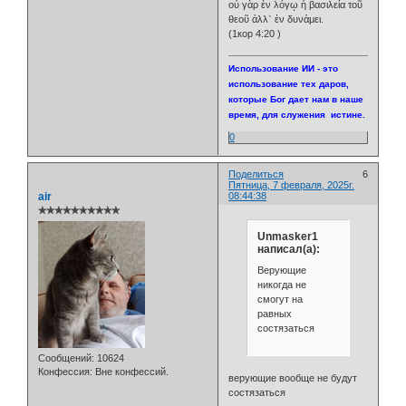
οὐ γὰρ ἐν λόγῳ ἡ βασιλεία τοῦ
θεοῦ ἀλλ᾽ ἐν δυνάμει.
(1кор 4:20 )
Использование ИИ - это
использование тех даров,
которые Бог дает нам в наше
время, для служения истине.
0
Поделиться
6
Пятница, 7 февраля, 2025г.
air
08:44:38
✯✯✯✯✯✯✯✯✯✯
Unmasker1
написал(а):
Верующие
никогда не
смогут на
равных
состязаться
Сообщений:
10624
Конфессия:
Вне конфессий.
верующие вообще не будут
состязаться