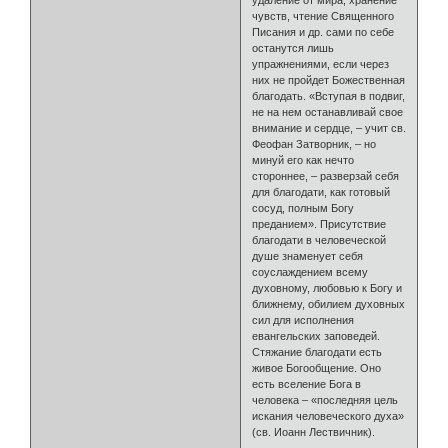
чувств, чтение Священного
Писания и др. сами по себе
останутся лишь
упражнениями, если через
них не пройдет Божественная
благодать. «Вступая в подвиг,
не на нем останавливай свое
внимание и сердце, – учит св.
Феофан Затворник, – но
минуй его как нечто
стороннее, – разверзай себя
для благодати, как готовый
сосуд, полным Богу
преданием». Присутствие
благодати в человеческой
душе знаменует себя
соуслаждением всему
духовному, любовью к Богу и
ближнему, обилием духовных
сил для исполнения
евангельских заповедей.
Стяжание благодати есть
живое Богообщение. Оно
есть вселение Бога в
человека – «последняя цель
искания человеческого духа»
(св. Иоанн Лествичник).