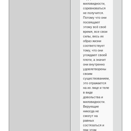
миловидности,
соревноваться
не получится.
Потому что они
посвящают
этому всё своё
время, все свои
силы, весь их
образ жизни
соответствует
тому, что они
угождают своей
плоти, а значит
они внутренно
удовлетворены
своим
существованием,
это отражается
на их лице и теле
в виде
довольства и
миловидности.
Верующие
никогда не
смогут на
равных
состязаться и
при этом