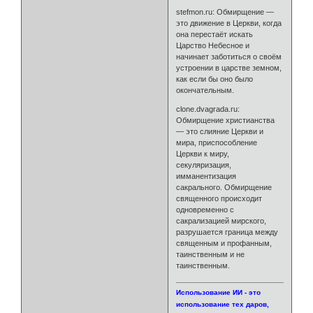
stefmon.ru: Обмирщение —
это движение в Церкви, когда
она перестаёт искать
Царство Небесное и
начинает заботиться о своём
устроении в царстве земном,
как если бы оно было
окончательным.
clone.dvagrada.ru:
Обмирщение христианства
— это слияние Церкви и
мира, приспособление
Церкви к миру,
секуляризация,
имманентизация
сакрального. Обмирщение
священного происходит
одновременно с
сакрализацией мирского,
разрушается граница между
священным и профанным,
таинственным и не
таинственным.
Использование ИИ - это
использование тех даров,