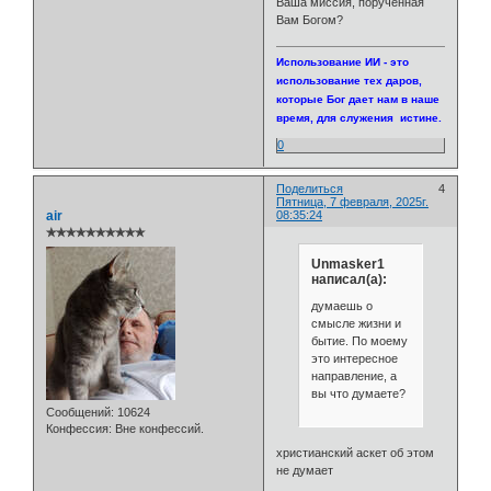
Ваша миссия, порученная
Вам Богом?
Использование ИИ - это
использование тех даров,
которые Бог дает нам в наше
время, для служения истине.
0
Поделиться
4
Пятница, 7 февраля, 2025г.
air
08:35:24
✯✯✯✯✯✯✯✯✯✯
Unmasker1
написал(а):
думаешь о
смысле жизни и
бытие. По моему
это интересное
направление, а
вы что думаете?
Сообщений:
10624
Конфессия:
Вне конфессий.
христианский аскет об этом
не думает