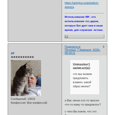
https://azbyka.ru/asketizm-
askeza
Использование ИИ - это
использование тех даров,
которые Бог дает нам в наше
время, для служения истине.
+1
Поделиться
3
Пятница, 7 февраля, 2025г.
air
08:29:11
✯✯✯✯✯✯✯✯✯✯
Unmasker1
написал(а):
что мы можем
предложить
взамен, какой
образ жизни?
Сообщений:
10624
а Вас лично кто-то просил
Конфессия:
Вне конфессий.
что-то кому-то предлагать?
с чего Вы взяли, что это