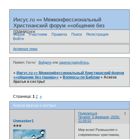
Иисус.ru «« Межконфессиональный
Христианский форум ««общение без
границ««
Форум
Участники
Правила
Поиск
Регистрация
Войти
Активные темы
Привет, Гость!
Войдите
или
зарегистрируйтесь
.
»
Иисус.ru «« Межконфессиональный Христианский форум
««общение без границ««
»
Вопросы по Библии
»
Аскеза
братья и сестры!
Страница:
1
2
»
Аскеза братья и сестры!
Поделиться
1
Четверг, 6 февраля, 2025г.
Unmasker1
21:56:52
✯✯✯
Мир всем! Размышляя о
современных христианах,