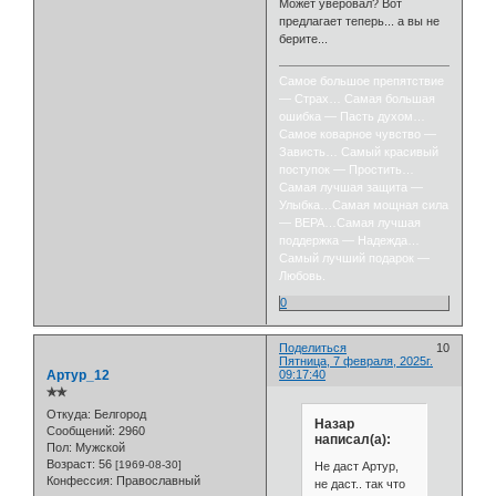
Может уверовал? Вот
предлагает теперь... а вы не
берите...
Самое большое препятствие
— Страх… Самая большая
ошибка — Пасть духом…
Самое коварное чувство —
Зависть… Самый красивый
поступок — Простить…
Самая лучшая защита —
Улыбка…Самая мощная сила
— ВЕРА…Самая лучшая
поддержка — Надежда…
Самый лучший подарок —
Любовь.
0
Поделиться
10
Пятница, 7 февраля, 2025г.
Артур_12
09:17:40
✯✯
Откуда:
Белгород
Назар
Сообщений:
2960
написал(а):
Пол:
Мужской
Возраст:
56
[1969-08-30]
Не даст Артур,
Конфессия:
Православный
не даст.. так что