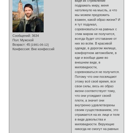
видя их стремление
подражать миру, меня
натолкнуло на мысль, а что
мы можем предложить
взамен, какой образ жизни? И
я тут подумал,
соревноваться на равных с
этим миром не получится,
Сообщений:
3634
всегда будет отставание от
Пол:
Мужской
них во всём. В красивой
Возраст:
45
[1981-06-12]
одежде, в дорогом жилище,
Конфессия:
Вне конфессий
комфортном автомобиле, в
еде и вообще даже во
внешнем виде, в
миловидности,
соревноваться не получится.
Потому что они посвящают
этому всё своё время, все
свои силы, весь их образ
жизни соответствует тому,
что они угождают своей
плоти, а значит они
внутренно удовлетворены
своим существованием, это
отражается на их лице и теле
в виде довольства и
миловидности. Верующие
никогда не смогут на равных