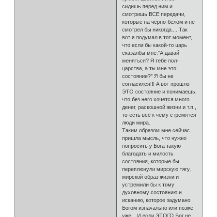
сидишь перед ним и
смотришь ВСЕ передачи,
которые на чёрно-белом и не
смотрел бы никогда.....Так
вот я подумал в тот момент,
что если бы какой-то царь
сказалбы мне:"А давай
меняться? Я тебе пол-
царства, а ты мне это
состояние?" Я бы не
согласился!!! А вот прошло
ЭТО состояние и понимаешь,
что без него хочется много
денег, раскошной жизни и т.п.,
то-есть всё к чему стремятся
люди мира.
Таким образом мне сейчас
пришла мысль, что нужно
попросить у Бога такую
благодать и милость
состояния, которые бы
переплюнули мирскую тягу,
мирской образ жизни и
устремили бы к тому
духовному состоянию и
исканию, которое задумано
Богом изначально или позже
уже... И если ЭТОГО Бог не