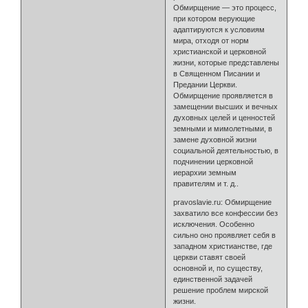
Обмирщение — это процесс,
при котором верующие
адаптируются к условиям
мира, отходя от норм
христианской и церковной
жизни, которые представлены
в Священном Писании и
Предании Церкви.
Обмирщение проявляется в
замещении высших и вечных
духовных целей и ценностей
земными и мимолетными, в
замене духовной жизни
социальной деятельностью, в
подчинении церковной
иерархии земным
правителям и т. д..
pravoslavie.ru: Обмирщение
захватило все конфессии без
исключения. Особенно
сильно оно проявляет себя в
западном христианстве, где
церкви ставят своей
основной и, по существу,
единственной задачей
решение проблем мирской
жизни.