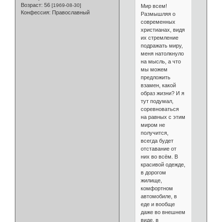
Возраст:
56
[1969-08-30]
Мир всем!
Конфессия:
Православный
Размышляя о
современных
христианах, видя
их стремление
подражать миру,
меня натолкнуло
на мысль, а что
мы можем
предложить
взамен, какой
образ жизни? И я
тут подумал,
соревноваться
на равных с этим
миром не
получится,
всегда будет
отставание от
них во всём. В
красивой одежде,
в дорогом
жилище,
комфортном
автомобиле, в
еде и вообще
даже во внешнем
виде, в