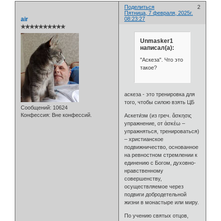
Поделиться
2
Пятница, 7 февраля, 2025г.
air
08:23:27
✯✯✯✯✯✯✯✯✯✯
Unmasker1
написал(а):
"Аскеза". Что это
такое?
аскеза - это тренировка для
того, чтобы силою взять ЦБ
Сообщений:
10624
Конфессия:
Вне конфессий.
Аскети́зм (из греч. ἄσκησις
упражнение, от ἀσκέω –
упражняться, тренироваться)
– христианское
подвижничество, основанное
на ревностном стремлении к
единению с Богом, духовно-
нравственному
совершенству,
осуществляемое через
подвиги добродетельной
жизни в монастыре или миру.
По учению святых отцов,