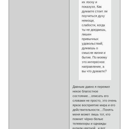
их лоску и
показухе. Как
думаете стоит ли
поучиться духу
немощи,
слабости, когда
ты не доедаешь,
лишен
привычных
удовольствий,
думаешь о
смысле жизни и
бытие. По моему
это интересное
направление, а
вы что думаете?
Давным давно я пережил
некое благостное
состояние....описать его
словами не просто, это очень
яркое восприятие мира и его
действительности....Понять
меня может лишь тот, кто
помнит чёрно-белые
телевизоры и однажды
купили цветной...и вот