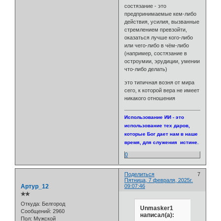
состязание - это
предпринимаемые кем-либо
действия, усилия, вызванные
стремлением превзойти,
оказаться лучше кого-либо
или чего-либо в чём-либо
(например, состязание в
остроумии, эрудиции, умении
что-либо делать)
это типичная возня от мира
сего, к которой вера не имеет
никакого отношения
Использование ИИ - это
использование тех даров,
которые Бог дает нам в наше
время, для служения истине.
0
Поделиться
7
Пятница, 7 февраля, 2025г.
Артур_12
09:07:46
✯✯
Откуда:
Белгород
Unmasker1
Сообщений:
2960
написал(а):
Пол:
Мужской