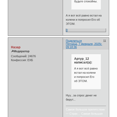
будьте спокойны.
А я вот всё равно встал на
колени и попросил Его об
ЭТОМ.
0
Поделиться
11
Пятница, 7 февраля, 2025г.
Назар
09:18:36
☭Модератор
Сообщений:
24676
Артур_12
Конфессия:
ЕХБ
написал(а):
А я вот всё равно
встал на колени
и попросил Его
об ЭТОМ.
Нуу...за спрос денег не
берут...
Самое большое препятствие
— Страх… Самая большая