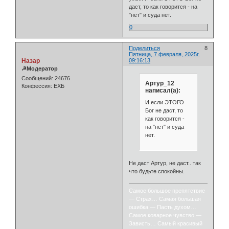
даст, то как говорится - на
"нет" и суда нет.
0
Поделиться
8
Пятница, 7 февраля, 2025г.
Назар
09:16:13
☭Модератор
Сообщений:
24676
Артур_12
Конфессия:
ЕХБ
написал(а):
И если ЭТОГО
Бог не даст, то
как говорится -
на "нет" и суда
нет.
Не даст Артур, не даст.. так
что будьте спокойны.
Самое большое препятствие
— Страх… Самая большая
ошибка — Пасть духом…
Самое коварное чувство —
Зависть… Самый красивый