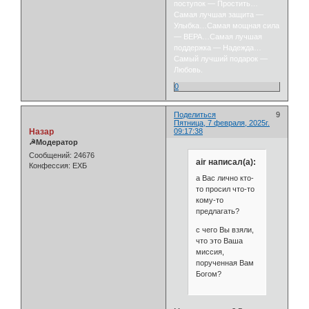
поступок — Простить…
Самая лучшая защита —
Улыбка…Самая мощная сила
— ВЕРА…Самая лучшая
поддержка — Надежда…
Самый лучший подарок —
Любовь.
0
Поделиться
9
Пятница, 7 февраля, 2025г.
Назар
09:17:38
☭Модератор
Сообщений:
24676
air написал(а):
Конфессия:
ЕХБ
а Вас лично кто-
то просил что-то
кому-то
предлагать?
с чего Вы взяли,
что это Ваша
миссия,
порученная Вам
Богом?