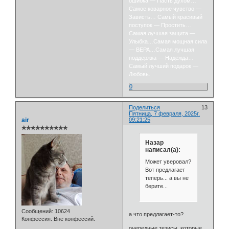
ошибка — Пасть духом…
Самое коварное чувство —
Зависть… Самый красивый
поступок — Простить…
Самая лучшая защита —
Улыбка…Самая мощная сила
— ВЕРА…Самая лучшая
поддержка — Надежда…
Самый лучший подарок —
Любовь.
0
Поделиться
13
Пятница, 7 февраля, 2025г.
air
09:21:25
✯✯✯✯✯✯✯✯✯✯
Назар
написал(а):
Может уверовал?
Вот предлагает
теперь... а вы не
берите...
Сообщений:
10624
а что предлагает-то?
Конфессия:
Вне конфессий.
очередные тезисы, которые