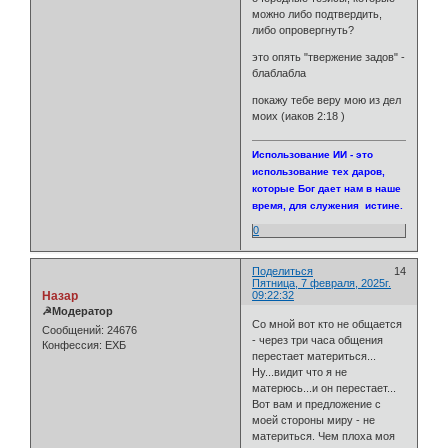
можно либо подтвердить,
либо опровергнуть?
это опять "твержение задов" -
блаблабла
покажу тебе веру мою из дел
моих (иаков 2:18 )
Использование ИИ - это
использование тех даров,
которые Бог дает нам в наше
время, для служения истине.
0
Поделиться
14
Пятница, 7 февраля, 2025г.
Назар
09:22:32
☭Модератор
Со мной вот кто не общается
Сообщений:
24676
- через три часа общения
Конфессия:
ЕХБ
перестает материться...
Ну...видит что я не
матерюсь...и он перестает...
Вот вам и предложение с
моей стороны миру - не
материться. Чем плоха моя