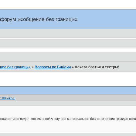
 форум ««общение без границ««
ие без границ««
»
Вопросы по Библии
»
Аскеза братья и сестры!
. 00:24:51
 ненависти он ведет...вот именно! А ему все материальное благосостояние граждан пок