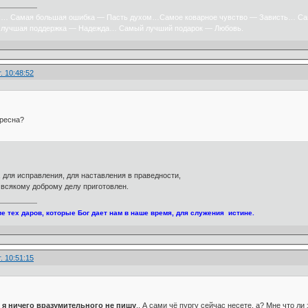
х… Самая большая ошибка — Пасть духом…Самое коварное чувство — Зависть… Са
лучшая поддержка — Надежда… Самый лучший подарок — Любовь.
. 10:48:52
ересна?
, для исправления, для наставления в праведности,
 всякому доброму делу приготовлен.
е тех даров, которые Бог дает нам в наше время, для служения истине.
. 10:51:15
я ничего вразумительного не пишу
.. А сами чё пургу сейчас несете, а? Мне что ли