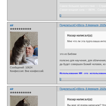
Самое большое препятствие — Стра
Самая мощная сила — ВЕРА…Самая 
0
air
Поделиться
Суббота, 8 февраля, 2025г
✯✯✯✯✯✯✯✯✯✯
Назар написал(а):
Мне что ли эта пурга ваша инт
это из Библии
полезно для научения, для обличения
да будет совершен Божий человек, ко
Сообщений:
10624
Конфессия:
Вне конфессий.
Использование ИИ - это использовани
0
air
Поделиться
Суббота, 8 февраля, 2025г
✯✯✯✯✯✯✯✯✯✯
Назар написал(а):
Вы мне чё вчера написали? Что