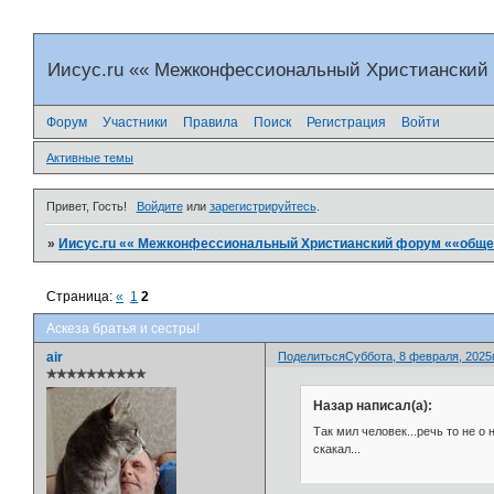
Иисус.ru «« Межконфессиональный Христианский
Форум
Участники
Правила
Поиск
Регистрация
Войти
Активные темы
Привет, Гость!
Войдите
или
зарегистрируйтесь
.
»
Иисус.ru «« Межконфессиональный Христианский форум ««общен
Страница:
«
1
2
Аскеза братья и сестры!
air
Поделиться
Суббота, 8 февраля, 2025г
✯✯✯✯✯✯✯✯✯✯
Назар написал(а):
Так мил человек...речь то не о
скакал...