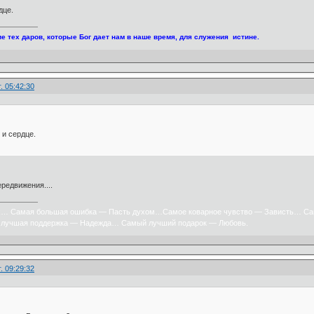
дце.
е тех даров, которые Бог дает нам в наше время, для служения истине.
. 05:42:30
 и сердце.
редвижения....
х… Самая большая ошибка — Пасть духом…Самое коварное чувство — Зависть… Са
лучшая поддержка — Надежда… Самый лучший подарок — Любовь.
. 09:29:32