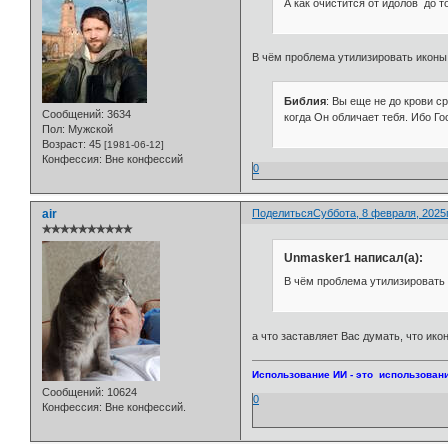
А как очистится от идолов до то
В чём проблема утилизировать иконы,
Библия
: Вы еще не до крови с
Сообщений:
3634
когда Он обличает тебя. Ибо Гос
Пол:
Мужской
Возраст:
45
[1981-06-12]
Конфессия:
Вне конфессий
0
air
Поделиться
Суббота, 8 февраля, 2025г
✯✯✯✯✯✯✯✯✯✯
Unmasker1 написал(а):
В чём проблема утилизировать 
а что заставляет Вас думать, что ико
Использование ИИ - это использовани
Сообщений:
10624
0
Конфессия:
Вне конфессий.