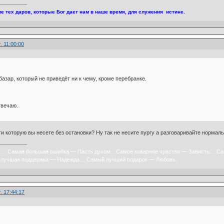
е тех даров, которые Бог дает нам в наше время, для служения истине.
. 11:00:00
базар, который не приведёт ни к чему, кроме перебранке.
твечаю.
 которую вы несете без остановки? Ну так не несите пургу а разговаривайте нормально
х… Самая большая ошибка — Пасть духом…Самое коварное чувство — Зависть… Са
лучшая поддержка — Надежда… Самый лучший подарок — Любовь.
. 17:44:17