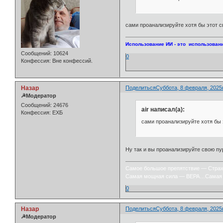
сами проанализируйте хотя бы этот с
Использование ИИ - это использовани
Сообщений:
10624
0
Конфессия:
Вне конфессий.
Назар
Поделиться
Суббота, 8 февраля, 2025г
☭Модератор
Сообщений:
24676
air написал(а):
Конфессия:
ЕХБ
сами проанализируйте хотя бы 
Ну так и вы проанализируйте свою пу
Самое большое препятствие — Стра
Самая мощная сила — ВЕРА…Самая 
0
Назар
Поделиться
Суббота, 8 февраля, 2025г
☭Модератор