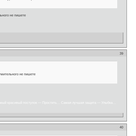
льного не пишете
39
зумительного не пишете
мый красивый поступок — Простить… Самая лучшая защита — Улыбка…
40