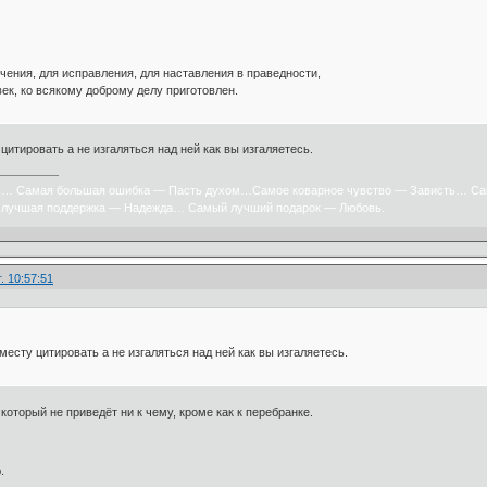
чения, для исправления, для наставления в праведности,
ек, ко всякому доброму делу приготовлен.
 цитировать а не изгаляться над ней как вы изгаляетесь.
х… Самая большая ошибка — Пасть духом…Самое коварное чувство — Зависть… Са
лучшая поддержка — Надежда… Самый лучший подарок — Любовь.
. 10:57:51
 месту цитировать а не изгаляться над ней как вы изгаляетесь.
 который не приведёт ни к чему, кроме как к перебранке.
.