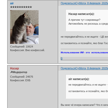
air
Поделиться
Суббота, 8 февраля, 2025г
✯✯✯✯✯✯✯✯✯✯
Назар написал(а):
А причем тут сокровище?
Автомобиль не роскошь а средс
не передвигайтесь и не ищите - ЦБ в
остановитесь и познайте, яко благ Го
Сообщений:
10624
Конфессия:
Вне конфессий.
Использование ИИ - это использовани
0
Назар
Поделиться
Суббота, 8 февраля, 2025г
☭Модератор
Сообщений:
24676
air написал(а):
Конфессия:
ЕХБ
не передвигайтесь и не ищите -
остановитесь и познайте, яко б
Вы мне чё вчера написали? Что я нич