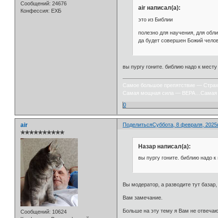
Сообщений:
24676
air написал(а):
Конфессия:
ЕХБ
это из Библии
полезно для научения, для обли
да будет совершен Божий челов
вы пургу гоните. библию надо к месту
Самое большое препятствие — Стра
Самая мощная сила — ВЕРА…Самая 
0
air
Поделиться
Суббота, 8 февраля, 2025г
✯✯✯✯✯✯✯✯✯✯
Назар написал(а):
вы пургу гоните. библию надо к
Вы модератор, а разводите тут базар,
Вам замечание.
Больше на эту тему я Вам не отвечаю
Сообщений:
10624