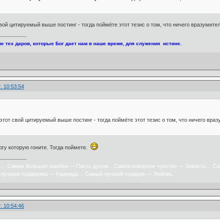
вой цитируемый выше постинг - тогда поймёте этот тезис о том, что ничего вразумите
е тех даров, которые Бог дает нам в наше время, для служения истине.
. 10:53:54
этот свой цитируемый выше постинг - тогда поймёте этот тезис о том, что ничего вра
ргу которую гоните. Тогда поймете.
х… Самая большая ошибка — Пасть духом…Самое коварное чувство — Зависть… Са
лучшая поддержка — Надежда… Самый лучший подарок — Любовь.
. 10:54:46