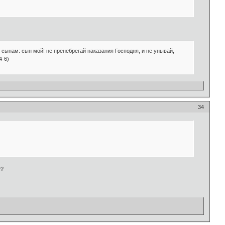
 сынам: сын мой! не пренебрегай наказания Господня, и не унывай,
4-6)
34
е?