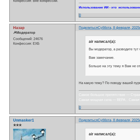
Конфессия:
Вне конфессий.
Использование ИИ - это использовани
0
Назар
Поделиться
Суббота, 8 февраля, 2025г
☭Модератор
Сообщений:
24676
air написал(а):
Конфессия:
ЕХБ
Вы модератор, а разводите тут 
Вам замечание.
Больше на эту тему я Вам не о
На какую тему? По поводу вашей пурги
Самое большое препятствие — Стра
Самая мощная сила — ВЕРА…Самая 
0
Unmasker1
Поделиться
Суббота, 8 февраля, 2025г
✯✯✯
air написал(а):