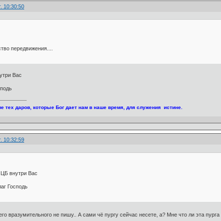
. 10:30:50
тво передвижения....
нутри Вас
сподь
е тех даров, которые Бог дает нам в наше время, для служения истине.
. 10:32:59
 ЦБ внутри Вас
лаг Господь
его вразумительного не пишу.. А сами чё пургу сейчас несете, а? Мне что ли эта пур