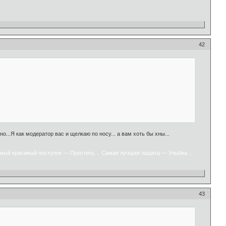
42
...Я как модератор вас и щелкаю по носу... а вам хоть бы хны...
мый красивый поступок — Простить… Самая лучшая защита — Улыбка…
43