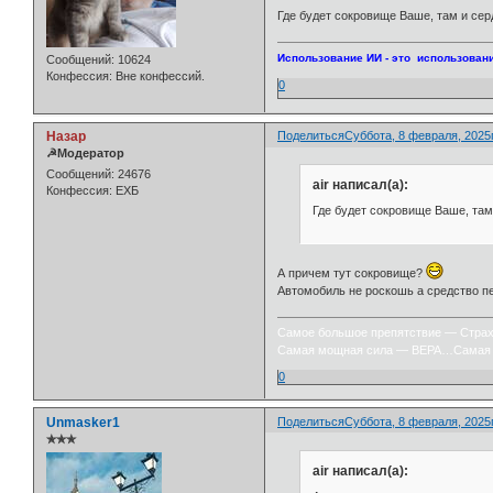
Где будет сокровище Ваше, там и сер
Использование ИИ - это использовани
Сообщений:
10624
Конфессия:
Вне конфессий.
0
Назар
Поделиться
Суббота, 8 февраля, 2025г
☭Модератор
Сообщений:
24676
air написал(а):
Конфессия:
ЕХБ
Где будет сокровище Ваше, там
А причем тут сокровище?
Автомобиль не роскошь а средство пе
Самое большое препятствие — Стра
Самая мощная сила — ВЕРА…Самая 
0
Unmasker1
Поделиться
Суббота, 8 февраля, 2025г
✯✯✯
air написал(а):