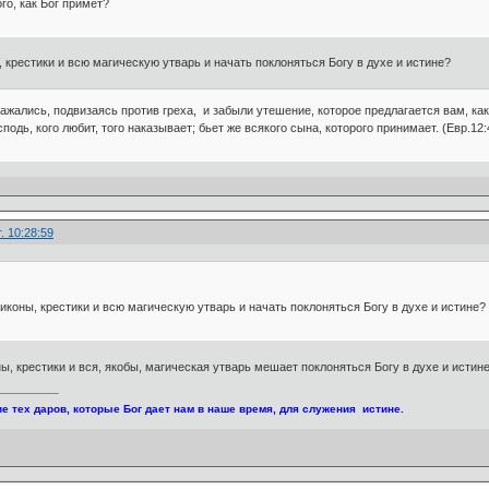
го, как Бог примет?
 крестики и всю магическую утварь и начать поклоняться Богу в духе и истине?
ражались, подвизаясь против греха, и забыли утешение, которое предлагается вам, как
подь, кого любит, того наказывает; бьет же всякого сына, которого принимает. (Евр.12:
. 10:28:59
иконы, крестики и всю магическую утварь и начать поклоняться Богу в духе и истине?
ны, крестики и вся, якобы, магическая утварь мешает поклоняться Богу в духе и истин
е тех даров, которые Бог дает нам в наше время, для служения истине.