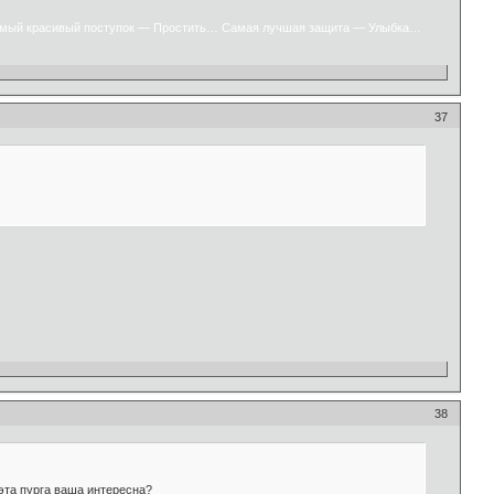
мый красивый поступок — Простить… Самая лучшая защита — Улыбка…
37
38
 эта пурга ваша интересна?