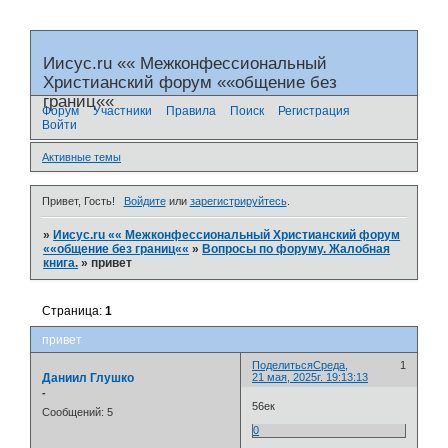
Иисус.ru «« Межконфессиональный
Христианский форум ««общение без
границ««
Форум
Участники
Правила
Поиск
Регистрация
Войти
Активные темы
Привет, Гость!
Войдите
или
зарегистрируйтесь
.
»
Иисус.ru «« Межконфессиональный Христианский форум
««общение без границ««
»
Вопросы по форуму. Жалобная
книга.
»
привет
Страница:
1
привет
Поделиться
Среда,
1
Даниил Глушко
21 мая, 2025г. 19:13:13
-
56ек
Сообщений:
5
0