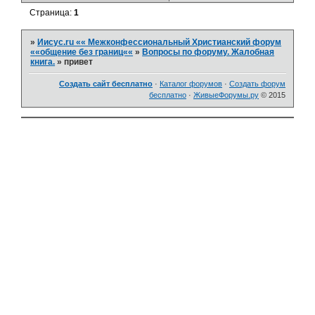
Страница:
1
»
Иисус.ru «« Межконфессиональный Христианский форум
««общение без границ««
»
Вопросы по форуму. Жалобная
книга.
»
привет
Создать сайт бесплатно
·
Каталог форумов
·
Создать форум
бесплатно
·
ЖивыеФорумы.ру
© 2015