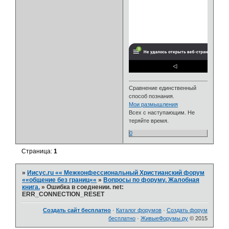
Сравнение единственный
способ познания.
Мои размышления
Всех с наступающим. Не
теряйте время.
0
Страница:
1
»
Иисус.ru «« Межконфессиональный Христианский форум
««общение без границ««
»
Вопросы по форуму. Жалобная
книга.
»
Ошибка в соеднении. net:
ERR_CONNECTION_RESET
Создать сайт бесплатно
·
Каталог форумов
·
Создать форум
бесплатно
·
ЖивыеФорумы.ру
© 2015