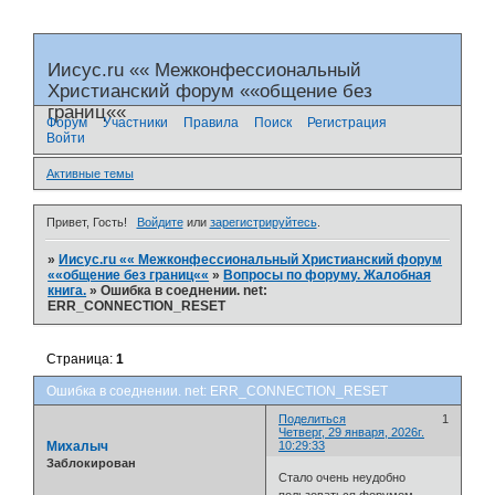
Иисус.ru «« Межконфессиональный
Христианский форум ««общение без
границ««
Форум
Участники
Правила
Поиск
Регистрация
Войти
Активные темы
Привет, Гость!
Войдите
или
зарегистрируйтесь
.
»
Иисус.ru «« Межконфессиональный Христианский форум
««общение без границ««
»
Вопросы по форуму. Жалобная
книга.
»
Ошибка в соеднении. net:
ERR_CONNECTION_RESET
Страница:
1
Ошибка в соеднении. net: ERR_CONNECTION_RESET
Поделиться
1
Четверг, 29 января, 2026г.
Михалыч
10:29:33
Заблокирован
Стало очень неудобно