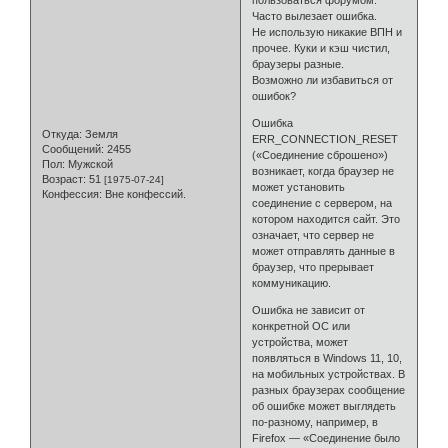
пользоваться форумом.
Часто вылезает ошибка.
Не использую никакие ВПН и
прочее. Куки и кэш чистил,
браузеры разные.
Возможно ли избавиться от
ошибок?
Ошибка
Откуда:
Земля
ERR_CONNECTION_RESET
Сообщений:
2455
(«Соединение сброшено»)
Пол:
Мужской
возникает, когда браузер не
Возраст:
51
[1975-07-24]
может установить
Конфессия:
Вне конфессий.
соединение с сервером, на
котором находится сайт. Это
означает, что сервер не
может отправлять данные в
браузер, что прерывает
коммуникацию.
Ошибка не зависит от
конкретной ОС или
устройства, может
появляться в Windows 11, 10,
на мобильных устройствах. В
разных браузерах сообщение
об ошибке может выглядеть
по-разному, например, в
Firefox — «Соединение было