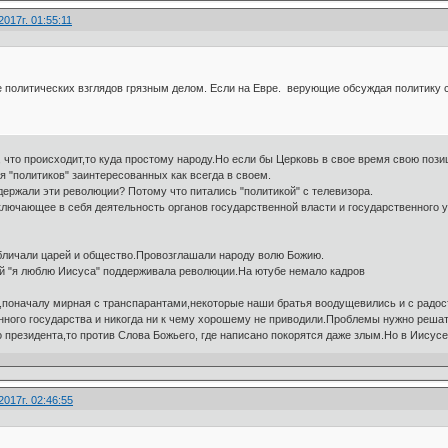
017г. 01:55:11
 политических взглядов грязным делом. Если на Евре. верующие обсуждая политику схо
 что происходит,то куда простому народу.Но если бы Церковь в свое время свою поз
 "политиков" заинтересованных как всегда в своем.
ержали эти революции? Потому что питались "политикой" с телевизора.
ключающее в себя деятельность органов государственной власти и государственного 
бличали царей и общество.Провозглашали народу волю Божию.
й "я люблю Иисуса" поддерживала революции.На ютубе немало кадров
,поначалу мирная с транспарантами,некоторые наши братья воодущевились и с радост
онного государства и никогда ни к чему хорошему не приводили.Проблемы нужно решать 
о президента,то против Слова Божьего, где написано покорятся даже злым.Но в Иисусе
2017г. 02:46:55