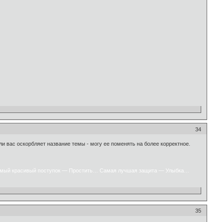
34
ли вас оскорбляет название темы - могу ее поменять на более корректное.
мый красивый поступок — Простить… Самая лучшая защита — Улыбка…
35