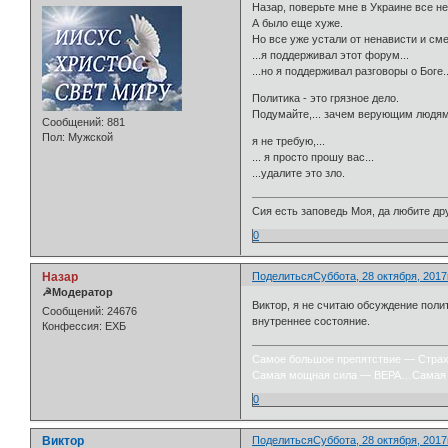
Назар, поверьте мне в Украине все не
А было еще хуже.
Но все уже устали от ненависти и сме
...я поддерживал этот форум...
...но я поддерживал разговоры о Боге..
Политика - это грязное дело.
Подумайте,... зачем верующим людям 
Сообщений:
881
Пол:
Мужской
я не требую,...
... я просто прошу вас...
...удалите это зло.
Сия есть заповедь Моя, да любите дру
0
Назар
Поделиться
Суббота, 28 октября, 2017г
☭Модератор
Виктор, я не считаю обсуждение полит
Сообщений:
24676
внутреннее состояние.
Конфессия:
ЕХБ
Самое большое препятствие — Стра
Самая мощная сила — ВЕРА…Самая 
0
Виктор
Поделиться
Суббота, 28 октября, 2017г