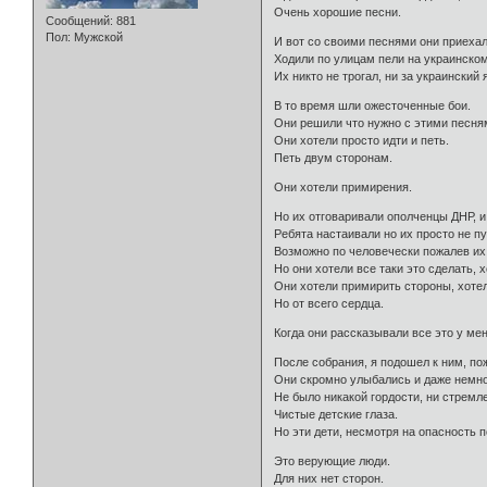
Очень хорошие песни.
Сообщений:
881
Пол:
Мужской
И вот со своими песнями они приехал
Ходили по улицам пели на украинском 
Их никто не трогал, ни за украинский 
В то время шли ожесточенные бои.
Они решили что нужно с этими песня
Они хотели просто идти и петь.
Петь двум сторонам.
Они хотели примирения.
Но их отговаривали ополченцы ДНР, и 
Ребята настаивали но их просто не пу
Возможно по человечески пожалев их
Но они хотели все таки это сделать, 
Они хотели примирить стороны, хотели
Но от всего сердца.
Когда они рассказывали все это у мен
После собрания, я подошел к ним, пож
Они скромно улыбались и даже немн
Не было никакой гордости, ни стремле
Чистые детские глаза.
Но эти дети, несмотря на опасность п
Это верующие люди.
Для них нет сторон.