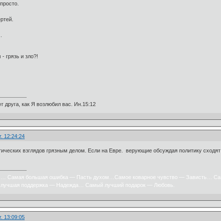
просто.
ртей.
.
- грязь и зло?!
г друга, как Я возлюбил вас. Ин.15:12
. 12:24:24
ических взглядов грязным делом. Если на Евре. верующие обсуждая политику сходят с 
х… Самая большая ошибка — Пасть духом…Самое коварное чувство — Зависть… Са
лучшая поддержка — Надежда… Самый лучший подарок — Любовь.
. 13:09:05