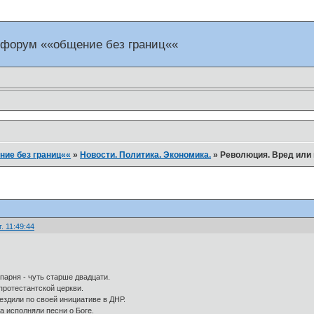
 форум ««общение без границ««
ие без границ««
»
Новости. Политика. Экономика.
»
Революция. Вред или
. 11:49:44
парня - чуть старше двадцати.
протестантской церкви.
ездили по своей инициативе в ДНР.
ба исполняли песни о Боге.