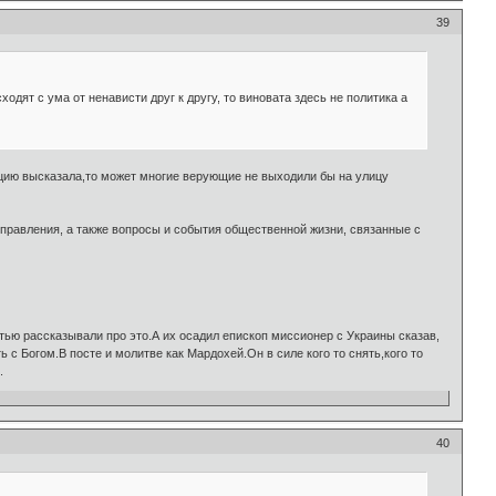
39
дят с ума от ненависти друг к другу, то виновата здесь не политика а
ицию высказала,то может многие верующие не выходили бы на улицу
управления, а также вопросы и события общественной жизни, связанные с
ью рассказывали про это.А их осадил епископ миссионер с Украины сказав,
с Богом.В посте и молитве как Мардохей.Он в силе кого то снять,кого то
.
40