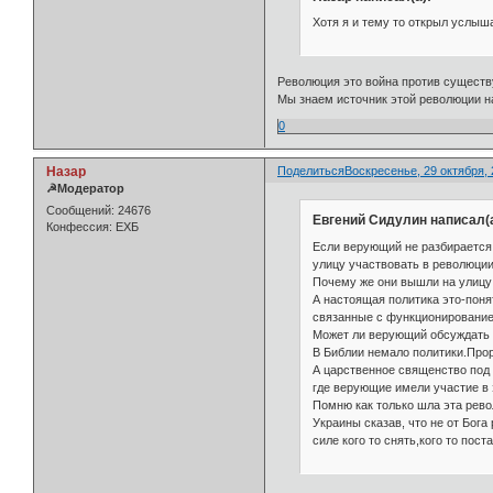
Хотя я и тему то открыл услыш
Революция это война против существ
Мы знаем источник этой революции на
0
Назар
Поделиться
Воскресенье, 29 октября, 
☭Модератор
Сообщений:
24676
Евгений Сидулин написал(а
Конфессия:
ЕХБ
Если верующий не разбирается 
улицу участвовать в революции
Почему же они вышли на улицу 
А настоящая политика это-поня
связанные с функционирование
Может ли верующий обсуждать 
В Библии немало политики.Про
А царственное священство под
где верующие имели участие в 
Помню как только шла эта рево
Украины сказав, что не от Бог
силе кого то снять,кого то пос