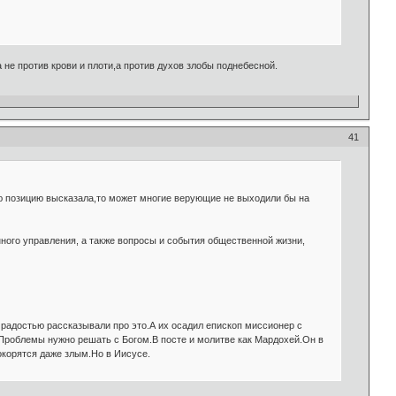
не против крови и плоти,а против духов злобы поднебесной.
41
ою позицию высказала,то может многие верующие не выходили бы на
ного управления, а также вопросы и события общественной жизни,
радостью рассказывали про это.А их осадил епископ миссионер с
и.Проблемы нужно решать с Богом.В посте и молитве как Мардохей.Он в
покорятся даже злым.Но в Иисусе.