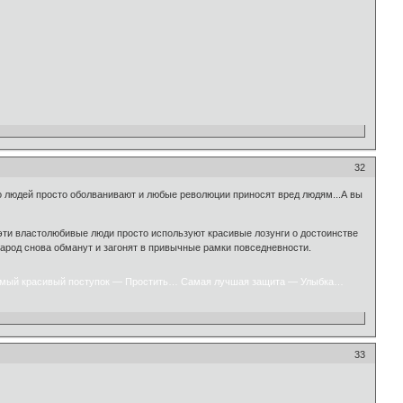
32
о людей просто оболванивают и любые революции приносят вред людям...А вы
 эти властолюбивые люди просто используют красивые лозунги о достоинстве
народ снова обманут и загонят в привычные рамки повседневности.
мый красивый поступок — Простить… Самая лучшая защита — Улыбка…
33