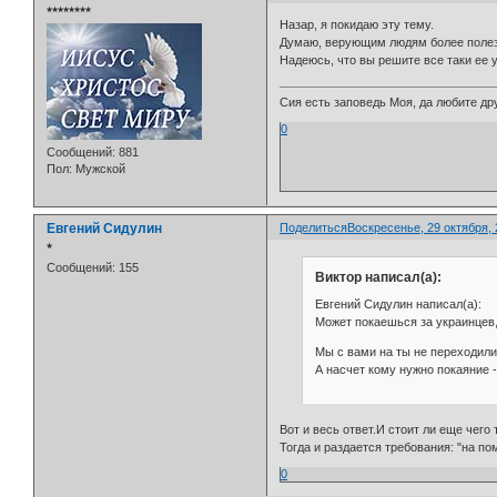
⭒⭒⭒⭒⭒⭒⭒⭒
Назар, я покидаю эту тему.
Думаю, верующим людям более полез
Надеюсь, что вы решите все таки ее 
Сия есть заповедь Моя, да любите дру
0
Сообщений:
881
Пол:
Мужской
Евгений Сидулин
Поделиться
Воскресенье, 29 октября, 
⭒
Сообщений:
155
Виктор написал(а):
Евгений Сидулин написал(а):
Может покаешься за украинцев, 
Мы с вами на ты не переходили
А насчет кому нужно покаяние 
Вот и весь ответ.И стоит ли еще чего
Тогда и раздается требования: "на по
0