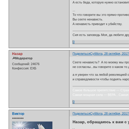
А есть беда, которую нужно остановит
...
То что говорите вы это прямо-против
Вы сеете ненависть.
А ненависть приводит к убийству.
Сия есть заповедь Моя, да любите дру
0
Назар
Поделиться
Суббота, 28 октября, 2017г
☭Модератор
Сеете ненависть? А по моему мы про
Сообщений:
24676
не согласны...вы говорите о каком то
Конфессия:
ЕХБ
а я уверен что за любой революцией 
и справедливости чтобы поднять наро
Самое большое препятствие — Стра
Самая мощная сила — ВЕРА…Самая 
0
Виктор
Поделиться
Суббота, 28 октября, 2017г
⭒⭒⭒⭒⭒⭒⭒⭒
Назар, обращаюсь к вам с