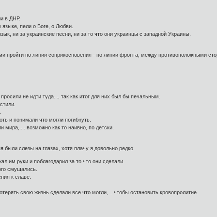
и в ДНР.
языке, пели о Боге, о Любви.
язык, ни за украинские песни, ни за то что они украинцы с западной Украины.
ми пройти по линии соприкосновения - по линии фронта, между противоположными ст
просили не идти туда..., так как итог для них был бы печальным.
стили.
.
хоть и понимали что могли погибнуть.
 мира,.... возможно как то наивно, по детски.
я были слезы на глазах, хотя плачу я довольно редко.
ал им руки и поблагодарил за то что они сделали.
ого смущались.
ния к славе.
отерять свою жизнь сделали все что могли,... чтобы остановить кровопролитие.