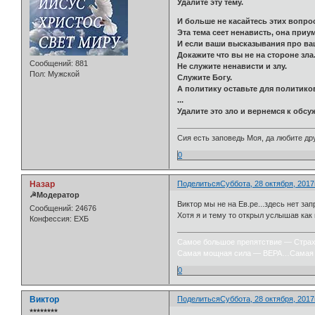
Удалите эту тему.
И больше не касайтесь этих вопро
Эта тема сеет ненависть, она приу
И если ваши высказывания про вашу
Докажите что вы не на стороне зла
Сообщений:
881
Не служите ненависти и злу.
Пол:
Мужской
Служите Богу.
А политику оставьте для политико
...
Удалите это зло и вернемся к обс
Сия есть заповедь Моя, да любите дру
0
Назар
Поделиться
Суббота, 28 октября, 2017г
☭Модератор
Виктор мы не на Ев.ре...здесь нет за
Сообщений:
24676
Хотя я и тему то открыл услышав как
Конфессия:
ЕХБ
Самое большое препятствие — Стра
Самая мощная сила — ВЕРА…Самая 
0
Виктор
Поделиться
Суббота, 28 октября, 2017г
⭒⭒⭒⭒⭒⭒⭒⭒