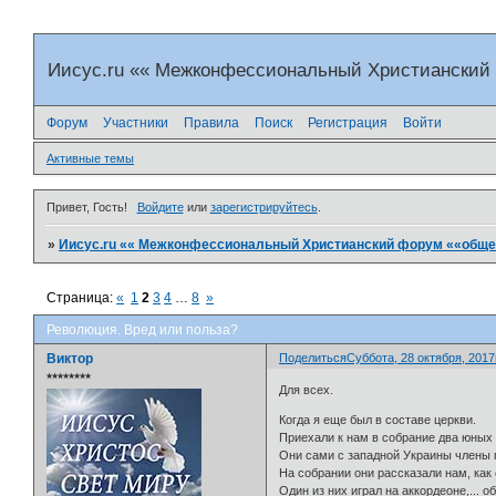
Иисус.ru «« Межконфессиональный Христианский
Форум
Участники
Правила
Поиск
Регистрация
Войти
Активные темы
Привет, Гость!
Войдите
или
зарегистрируйтесь
.
»
Иисус.ru «« Межконфессиональный Христианский форум ««общен
Страница:
«
1
2
3
4
…
8
»
Революция. Вред или польза?
Виктор
Поделиться
Суббота, 28 октября, 2017г
⭒⭒⭒⭒⭒⭒⭒⭒
Для всех.
Когда я еще был в составе церкви.
Приехали к нам в собрание два юных 
Они сами с западной Украины члены 
На собрании они рассказали нам, как 
Один из них играл на аккордеоне,... о