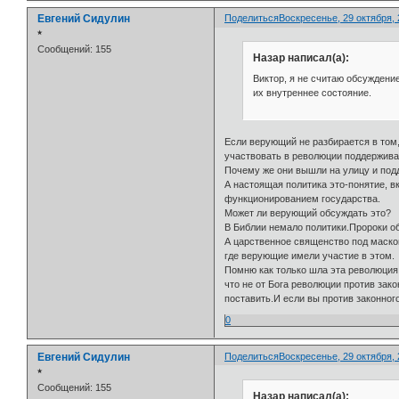
Евгений Сидулин
Поделиться
Воскресенье, 29 октября, 2
⭒
Сообщений:
155
Назар написал(а):
Виктор, я не считаю обсуждение
их внутреннее состояние.
Если верующий не разбирается в том,
участвовать в революции поддерживая
Почему же они вышли на улицу и подд
А настоящая политика это-понятие, в
функционированием государства.
Может ли верующий обсуждать это?
В Библии немало политики.Пророки о
А царственное священство под маско
где верующие имели участие в этом.
Помню как только шла эта революция
что не от Бога революции против зак
поставить.И если вы против законног
0
Евгений Сидулин
Поделиться
Воскресенье, 29 октября, 
⭒
Сообщений:
155
Назар написал(а):