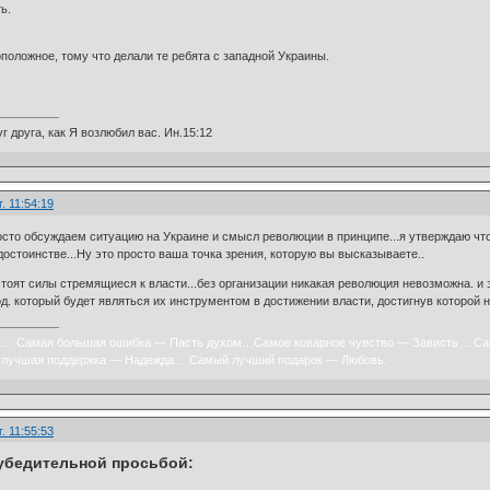
ь.
оположное, тому что делали те ребята с западной Украины.
г друга, как Я возлюбил вас. Ин.15:12
. 11:54:19
сто обсуждаем ситуацию на Украине и смысл революции в принципе...я утверждаю чт
 достоинстве...Ну это просто ваша точка зрения, которую вы высказываете..
стоят силы стремящиеся к власти...без организации никакая революция невозможна. и
д. который будет являться их инструментом в достижении власти, достигнув которой 
х… Самая большая ошибка — Пасть духом…Самое коварное чувство — Зависть… Са
лучшая поддержка — Надежда… Самый лучший подарок — Любовь.
. 11:55:53
 убедительной просьбой: