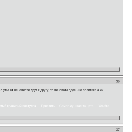
36
ума от ненависти друг к другу, то виновата здесь не политика а их
мый красивый поступок — Простить… Самая лучшая защита — Улыбка…
37