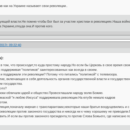
ав как на Украине называют свои революции..
ующей власти.Не помню чтобы Бог был за участие христиан в революциях.Наша война 
 Украине,откуда она.И против кого.
2017г. 09:22:40
):
в том, что происходит,то куда простому народу.Но если бы Церковь в свое время св
 поддерживая "политиков" заинтересованных как всегда в своем.
и поддержали эти революции? Потому что питались "политикой" с телевизора.
тие, включающее в себя деятельность органов государственной власти и государствен
м государства.
это?
роки обличали царей и общество.Провозглашали народу волю Божию.
 маской "я люблю Иисуса" поддерживала революции.На ютубе немало кадров
этом.
люция,поначалу мирная с транспарантами,некоторые наши братья воодущевились и с 
а революции против законного государства и никогда ни к чему хорошему не приводил
тавить.И если вы против законного президента,то против Слова Божьего, где написано 