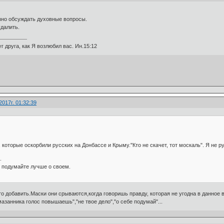
но обсуждать духовные вопросы.
удалить.
г друга, как Я возлюбил вас. Ин.15:12
2017г. 01:32:39
которые оскорбили русских на Донбассе и Крыму."Кто не скачет, тот москаль". Я не р
.
- подумайте лучше о своем.
 то добавить.Маски они срываются,когда говоришь правду, которая не угодна в данное 
мазанника голос повышаешь","не твое дело","о себе подумай"...