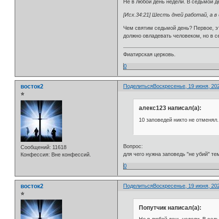
Не в любой день недели. В седьмой д
[Исх.34:21] Шесть дней работай, а в 
Чем святим седьмой день? Первое, эт
должно овладевать человеком, но в се
Фиатирская церковь.
0
восток2
Поделиться
Воскресенье, 19 июня, 202
⭐
алекс123 написал(а):
10 заповедей никто не отменял.
Вопрос:
Сообщений:
11618
для чего нужна заповедь "не убий" те
Конфессия:
Вне конфессий.
0
восток2
Поделиться
Воскресенье, 19 июня, 202
⭐
Попутчик написал(а):