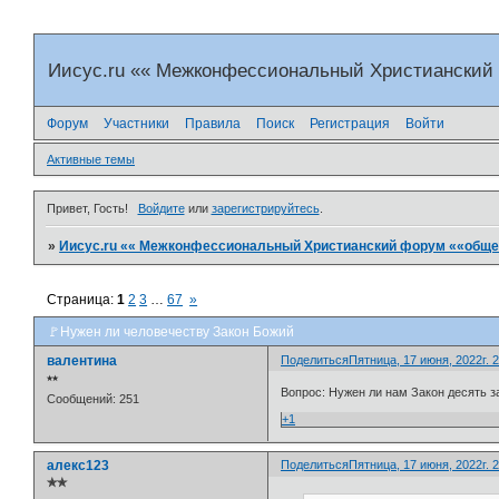
Иисус.ru «« Межконфессиональный Христианский
Форум
Участники
Правила
Поиск
Регистрация
Войти
Активные темы
Привет, Гость!
Войдите
или
зарегистрируйтесь
.
»
Иисус.ru «« Межконфессиональный Христианский форум ««общен
Страница:
1
2
3
…
67
»
🚩Нужен ли человечеству Закон Божий
валентина
Поделиться
Пятница, 17 июня, 2022г. 2
⭒⭒
Вопрос: Нужен ли нам Закон десять з
Сообщений:
251
+1
алекс123
Поделиться
Пятница, 17 июня, 2022г. 2
✯✯