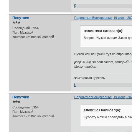
0
Попутчик
Поделиться
Воскресенье, 19 июня, 202
✯✯✯
Сообщений:
3954
валентина написал(а):
Пол:
Мужской
Конфессия:
Вне конфессий.
Вопрос: Нужен ли нам Закон де
Нужен или не нужен, тут не спрашива
[Иер.31:33] Но вот завет, который Я
Моим народом.
Фиатирская церковь.
0
Попутчик
Поделиться
Воскресенье, 19 июня, 202
✯✯✯
Сообщений:
3954
алекс123 написал(а):
Пол:
Мужской
Конфессия:
Вне конфессий.
Субботу можно соблюдать в люб