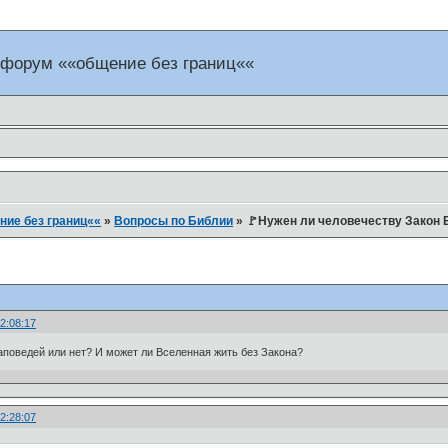
 форум ««общение без границ««
ие без границ««
»
Вопросы по Библии
»
🚩Нужен ли человечеству Закон
2:08:17
аповедей или нет? И может ли Вселенная жить без Закона?
2:28:07