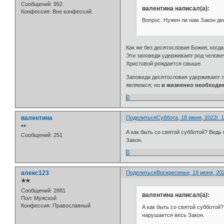
Сообщений:
952
валентина написал(а):
Конфессия:
Вне конфессий.
Вопрос: Нужен ли нам Закон де
Как же без десятословия Божия, когд
Эти заповеди удерживают род человеч
Христовой рождается свыше.
Заповеди десятословия удерживают лю
являемся; но
и жизненно необходи
0
валентина
Поделиться
Суббота, 18 июня, 2022г. 1
⭒⭒
А как быть со святой субботой? Ведь
Сообщений:
251
Закон.
0
алекс123
Поделиться
Воскресенье, 19 июня, 202
✯✯
Сообщений:
2881
валентина написал(а):
Пол:
Мужской
Конфессия:
Православный
А как быть со святой субботой?
нарушается весь Закон.