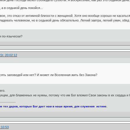
мой день Господь велел соблюдать субботы. А воскресенье, как раз это седьмой день.
 а в седьмой день покойся...
ое, это отказ от интимной близости с женщиной. Хотя оно вообще хорошо не касаться
ладевать человеком, но в седьмой день обязательно. Легкий завтра, легкий ужин, обед 
и по-язычески?
2г. 20:02:12
сять заповедей или нет? И может ли Вселенная жить без Закона?
его.
укции, для блаженных не нужны, потому что им Бог вложил Свои законы в их сердца и 
е тех даров, которые Бог дает нам в наше время, для служения истине.
:10:53