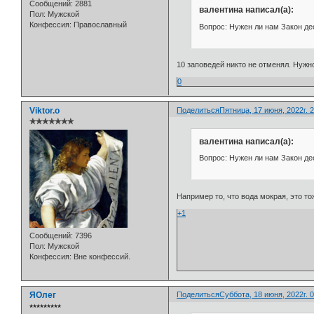
Сообщений:
2881
валентина написал(а):
Пол:
Мужской
Конфессия:
Православный
Вопрос: Нужен ли нам Закон де
10 заповедей никто не отменял. Нужн
0
Viktor.o
Поделиться
Пятница, 17 июня, 2022г. 2
✯✯✯✯✯✯✯
валентина написал(а):
Вопрос: Нужен ли нам Закон де
Например то, что вода мокрая, это т
+1
Сообщений:
7396
Пол:
Мужской
Конфессия:
Вне конфессий.
ЯОлег
Поделиться
Суббота, 18 июня, 2022г. 0
⭒⭒⭒⭒⭒⭒⭒⭒⭒