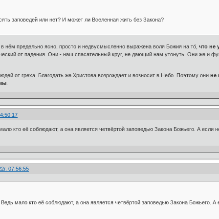
сять заповедей или нет? И может ли Вселенная жить без Закона?
а в нём предельно ясно, просто и недвусмысленно выражена воля Божия на то́,
что не 
еский от падения. Они - наш спасательный круг, не дающий нам утонуть. Они же и фу
дей от греха. Благодать же Христова возрождает и возносит в Небо. Поэтому они
не
мы
.
4:50:17
 мало кто её соблюдают, а она является четвёртой заповедью Закона Божьего. А если н
2г. 07:56:55
 Ведь мало кто её соблюдают, а она является четвёртой заповедью Закона Божьего. А 