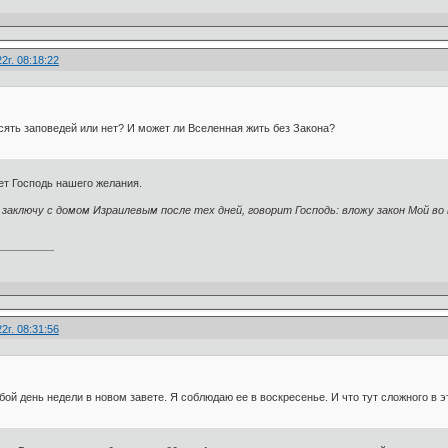
2г. 08:18:22
сять заповедей или нет? И может ли Вселенная жить без Закона?
ет Господь нашего желания.
 заключу с домом Израилевым после тех дней, говорит Господь: вложу закон Мой во 
2г. 08:31:56
ой день недели в новом завете. Я соблюдаю ее в воскресенье. И что тут сложного в э