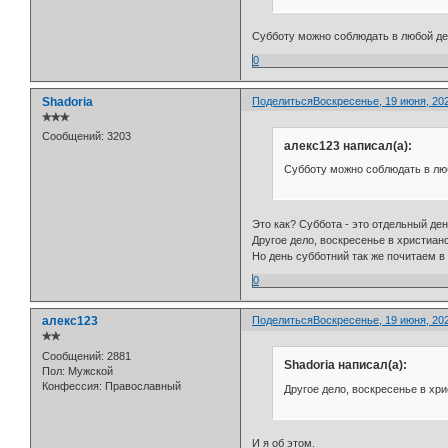
Субботу можно соблюдать в любой ден
0
Shadoria
Поделиться
Воскресенье, 19 июня, 202
✯✯✯
Сообщений:
3203
алекс123 написал(а):
Субботу можно соблюдать в люб
Это как? Суббота - это отдельный де
Другое дело, воскресенье в христиан
Но день субботний так же почитаем в
0
алекс123
Поделиться
Воскресенье, 19 июня, 202
✯✯
Сообщений:
2881
Shadoria написал(а):
Пол:
Мужской
Конфессия:
Православный
Другое дело, воскресенье в хр
И я об этом.