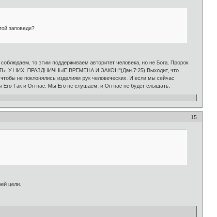
той заповеди?
 соблюдаем, то этим поддерживаем авторитет человека, но не Бога. Пророк
ЕНИТЬ У НИХ ПРАЗДНИЧНЫЕ ВРЕМЕНА И ЗАКОН"(Дан.7:25) Выходит, что
, чтобы не поклонялись изделиям рук человеческих. И если мы сейчас
ы Его Так и Он нас. Мы Его не слушаем, и Он нас не будет слышать.
15
оей цели.