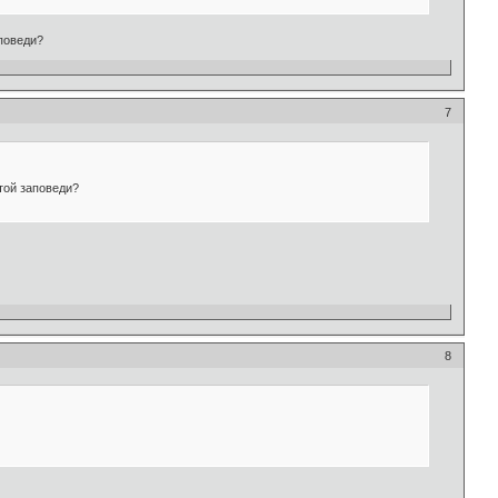
аповеди?
7
той заповеди?
8