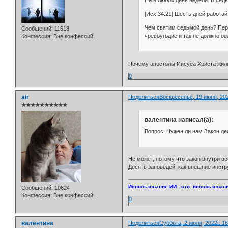
Не в любой день недели. В седь
[Исх.34:21] Шесть дней работай,
Чем святим седьмой день? Перв
Сообщений:
11618
чревоугодие и так не должно ов
Конфессия:
Вне конфессий.
Почему апостолы Иисуса Христа жил
0
air
Поделиться
Воскресенье, 19 июня, 202
✯✯✯✯✯✯✯✯✯✯
валентина написал(а):
Вопрос: Нужен ли нам Закон де
Не может, потому что закон внутри вс
Десять заповедей, как внешние инстр
Использование ИИ - это использовани
Сообщений:
10624
Конфессия:
Вне конфессий.
0
валентина
Поделиться
Суббота, 2 июля, 2022г. 16