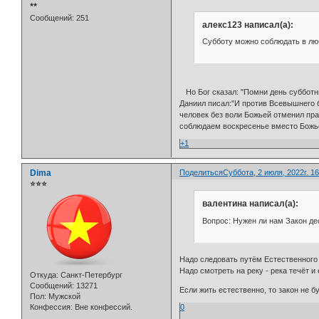
⭒⭒
Сообщений:
251
алекс123 написал(а):
Субботу можно соблюдать в люб
Но Бог сказал: "Помни день субботни
Даниил писал:"И против Всевышнего
человек без воли Божьей отменил пра
соблюдаем воскресенье вместо Божьей
+1
Dima
Поделиться
Суббота, 2 июля, 2022г. 16
⭐⭐⭐
валентина написал(а):
Вопрос: Нужен ли нам Закон де
Надо следовать путём Естественного 
Надо смотреть на реку - река течёт и 
Откуда:
Санкт-Петербург
Сообщений:
13271
Если жить естественно, то закон не б
Пол:
Мужской
Конфессия:
Вне конфессий.
0