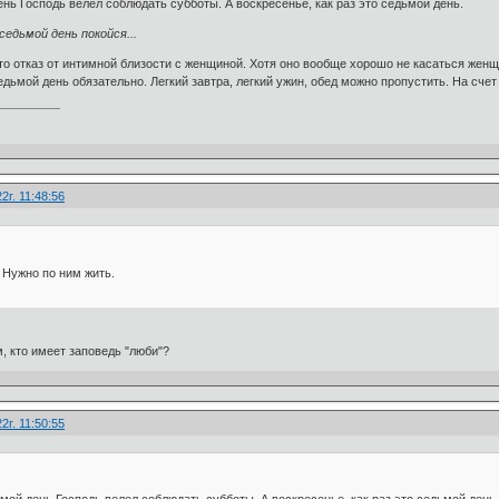
ень Господь велел соблюдать субботы. А воскресенье, как раз это седьмой день.
седьмой день покойся...
о отказ от интимной близости с женщиной. Хотя оно вообще хорошо не касаться женщи
дьмой день обязательно. Легкий завтра, легкий ужин, обед можно пропустить. На счет 
2г. 11:48:56
 Нужно по ним жить.
м, кто имеет заповедь "люби"?
2г. 11:50:55