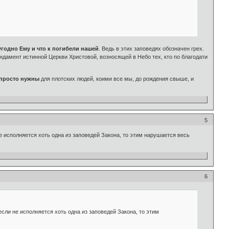
угодно Ему и что к погибели нашей
. Ведь в этих заповедях обозначен грех.
ндамент истинной Церкви Христовой, возносящей в Небо тех, кто по благодати
 просто нужны
для плотских людей, коими все мы, до рождения свыше, и
5
е исполняется хоть одна из заповедей Закона, то этим нарушается весь
6
если не исполняется хоть одна из заповедей Закона, то этим