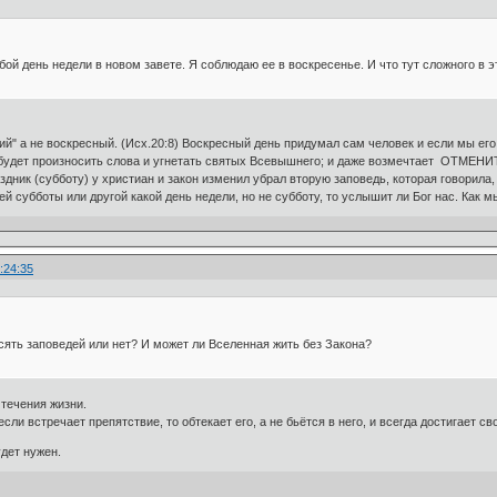
ой день недели в новом завете. Я соблюдаю ее в воскресенье. И что тут сложного в э
й" а не воскресный. (Исх.20:8) Воскресный день придумал сам человек и если мы его
 будет произносить слова и угнетать святых Всевышнего; и даже возмечтает ОТМ
здник (субботу) у христиан и закон изменил убрал вторую заповедь, которая говорила
 субботы или другой какой день недели, но не субботу, то услышит ли Бог нас. Как м
:24:35
сять заповедей или нет? И может ли Вселенная жить без Закона?
течения жизни.
если встречает препятствие, то обтекает его, а не бьётся в него, и всегда достигает св
удет нужен.