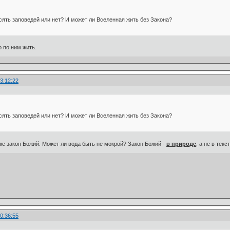
сять заповедей или нет? И может ли Вселенная жить без Закона?
о по ним жить.
3:12:22
сять заповедей или нет? И может ли Вселенная жить без Закона?
оже закон Божий. Может ли вода быть не мокрой? Закон Божий -
в природе
, а не в тек
0:36:55