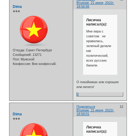
Вторник, 21 июня, 2022г.
Dima
18:56:56
⭐⭐⭐
Лисичка
написал(а):
Мне евра с
советом не
нравилась,
зеленый делали
Откуда:
Санкт-Петербург
как
Сообщений:
13271
политический,
Пол:
Мужской
всех русских
Конфессия:
Вне конфессий.
банили.
О покойниках или хорошее
или ничего!
0
Поделиться
12
Вторник, 21 июня, 2022г.
Dima
18:58:01
⭐⭐⭐
Лисичка
написал(а):