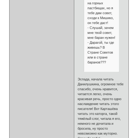
на горных
пастбищах, но я
тебе дам совет,
сходи к Мишико,
он тебе даст!
- Слушай, зачем
мне твой совет,
мне баран нужен!
- Дарагой, ты где
живешь? В
Стране Советов
или в стране
баранов???
Эспада, начала читать
Данилушкина, огромное тебе
спасибо, очень нравится,
читается легко, очень
красивая речь, просто одно
наслаждение читать этого
писателя! Вот Карташёва
читать это каторга, такой
тяжёлый слог, читала я его,
немного не дочитала и
бросила, ну просто
невозможно как муторно.