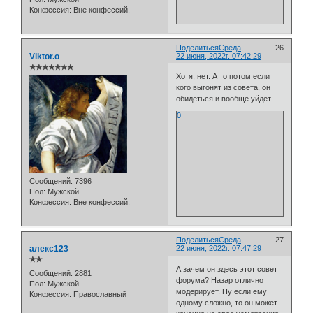
Конфессия:
Вне конфессий.
Поделиться
Среда,
26
Viktor.o
22 июня, 2022г. 07:42:29
✯✯✯✯✯✯✯
Хотя, нет. А то потом если
кого выгонят из совета, он
обидеться и вообще уйдёт.
0
Сообщений:
7396
Пол:
Мужской
Конфессия:
Вне конфессий.
Поделиться
Среда,
27
алекс123
22 июня, 2022г. 07:47:29
✯✯
А зачем он здесь этот совет
Сообщений:
2881
форума? Назар отлично
Пол:
Мужской
модерирует. Ну если ему
Конфессия:
Православный
одному сложно, то он может