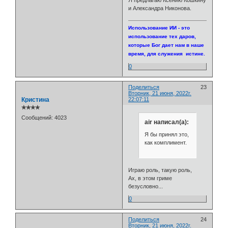
Я предлагаю Ксению Кошкину
и Александра Никонова.
Использование ИИ - это
использование тех даров,
которые Бог дает нам в наше
время, для служения истине.
0
Поделиться
23
Вторник, 21 июня, 2022г.
Кристина
22:07:11
✯✯✯✯
Сообщений:
4023
air написал(а):
Я бы принял это,
как комплимент.
Играю роль, такую роль,
Ах, в этом гриме
безусловно...
0
Поделиться
24
Вторник, 21 июня, 2022г.