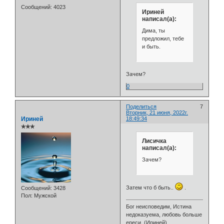
Сообщений:
4023
Ириней
написал(а):
Дима, ты
предложил, тебе
и быть.
Зачем?
0
Поделиться
7
Вторник, 21 июня, 2022г.
Ириней
18:49:34
✯✯✯
Лисичка
написал(а):
Зачем?
Затем что б быть..
.
Сообщений:
3428
Пол:
Мужской
Бог неисповедим, Истина
недоказуема, любовь больше
ереси. (Ириней)