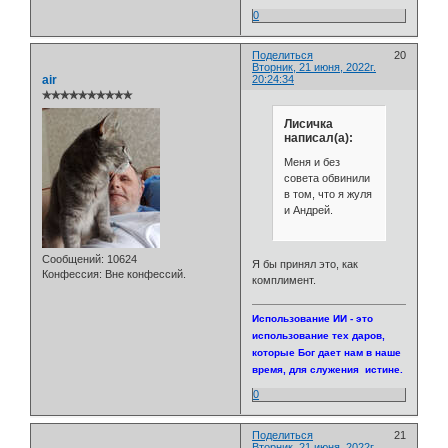
0
Поделиться
20
Вторник, 21 июня, 2022г.
air
20:24:34
✯✯✯✯✯✯✯✯✯✯
Лисичка
написал(а):
Меня и без
совета обвинили
в том, что я жуля
и Андрей.
Сообщений:
10624
Я бы принял это, как
Конфессия:
Вне конфессий.
комплимент.
Использование ИИ - это
использование тех даров,
которые Бог дает нам в наше
время, для служения истине.
0
Поделиться
21
Вторник, 21 июня, 2022г.