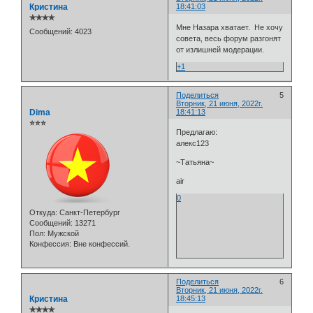
Кристина
18:41:03
✯✯✯✯
Мне Назара хватает. Не хочу
Сообщений:
4023
совета, весь форум разгонят
от излишней модерации.
+1
Поделиться
5
Вторник, 21 июня, 2022г.
Dima
18:41:13
⭐⭐⭐
Предлагаю:
алекс123
~Татьяна~
air
0
Откуда:
Санкт-Петербург
Сообщений:
13271
Пол:
Мужской
Конфессия:
Вне конфессий.
Поделиться
6
Вторник, 21 июня, 2022г.
Кристина
18:45:13
✯✯✯✯