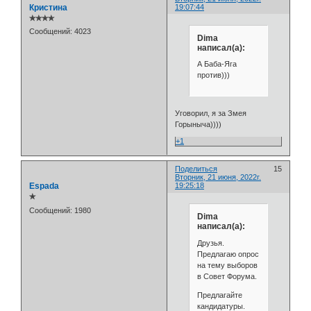
Кристина
19:07:44
✯✯✯✯
Сообщений:
4023
Dima
написал(а):
А Баба-Яга
против)))
Уговорил, я за Змея
Горыныча))))
+1
Поделиться
15
Вторник, 21 июня, 2022г.
Espada
19:25:18
✯
Сообщений:
1980
Dima
написал(а):
Друзья.
Предлагаю опрос
на тему выборов
в Совет Форума.
Предлагайте
кандидатуры.