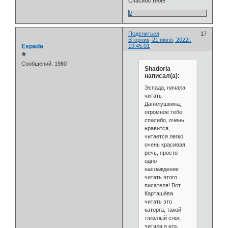
Спасибо тебе!
0
Поделиться
17
Вторник, 21 июня, 2022г.
Espada
19:45:01
✯
Сообщений:
1980
Shadoria
написал(а):
Эспада, начала
читать
Данилушкина,
огромное тебе
спасибо, очень
нравится,
читается легко,
очень красивая
речь, просто
одно
наслаждение
читать этого
писателя! Вот
Карташёва
читать это
каторга, такой
тяжёлый слог,
читала я его,