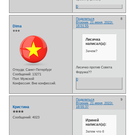
0
Поделиться
8
Вторник, 21 июня, 2022г.
Dima
18:51:55
⭐⭐⭐
Лисичка
написал(а):
Зачем?
Лисичко против Совета
Откуда:
Санкт-Петербург
Форума??
Сообщений:
13271
Пол:
Мужской
0
Конфессия:
Вне конфессий.
Поделиться
9
Вторник, 21 июня, 2022г.
Кристина
18:55:37
✯✯✯✯
Сообщений:
4023
Ириней
написал(а):
Затем что б