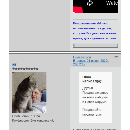
Использование ИИ - это
использование тех даров,
которые Бог дает нам в наше
время, для служения истине.
0
Поделиться
22
Вторник, 21 июня, 2022г.
air
20:32:12
✯✯✯✯✯✯✯✯✯✯
Dima
написал(а):
Друзья.
Предлагаю опрос
на тему выборов
в Совет Форума.
Предлагайте
кандидатуры.
Сообщений:
10624
Конфессия:
Вне конфессий.