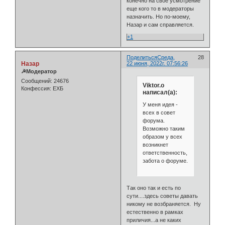
конечно на свое усмотрение
еще кого то в модераторы
назначить. Но по-моему,
Назар и сам справляется.
+1
Поделиться
Среда,
28
Назар
22 июня, 2022г. 07:56:26
☭Модератор
Сообщений:
24676
Viktor.o
Конфессия:
ЕХБ
написал(а):
У меня идея -
всех в совет
форума.
Возможно таким
образом у всех
возникнет
ответственность,
забота о форуме.
Так оно так и есть по
сути....здесь советы давать
никому не возбраняется. Ну
естественно в рамках
приличия...а не каких