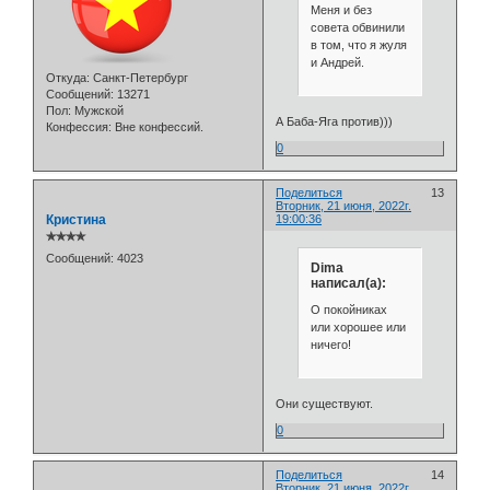
Меня и без
совета обвинили
в том, что я жуля
и Андрей.
Откуда:
Санкт-Петербург
Сообщений:
13271
Пол:
Мужской
А Баба-Яга против)))
Конфессия:
Вне конфессий.
0
Поделиться
13
Вторник, 21 июня, 2022г.
Кристина
19:00:36
✯✯✯✯
Сообщений:
4023
Dima
написал(а):
О покойниках
или хорошее или
ничего!
Они существуют.
0
Поделиться
14
Вторник, 21 июня, 2022г.