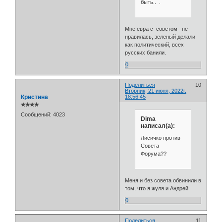
быть.. .
Мне евра с советом не
нравилась, зеленый делали
как политический, всех
русских банили.
0
Поделиться
10
Вторник, 21 июня, 2022г.
Кристина
18:56:45
✯✯✯✯
Сообщений:
4023
Dima
написал(а):
Лисичко против
Совета
Форума??
Меня и без совета обвинили в
том, что я жуля и Андрей.
0
Поделиться
11