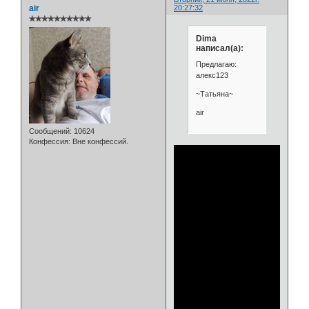
air
20:27:32
✯✯✯✯✯✯✯✯✯✯
Dima
написал(а):
Предлагаю:
алекс123
~Татьяна~
air
Сообщений:
10624
Конфессия:
Вне конфессий.