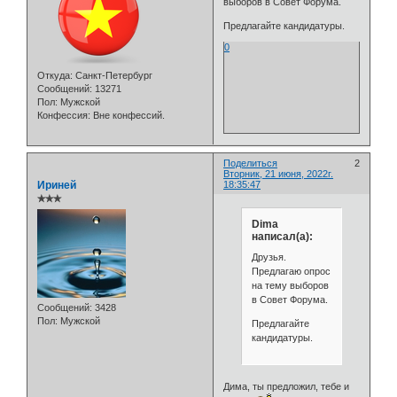
выборов в Совет Форума.
Предлагайте кандидатуры.
0
Откуда:
Санкт-Петербург
Сообщений:
13271
Пол:
Мужской
Конфессия:
Вне конфессий.
Поделиться
2
Вторник, 21 июня, 2022г.
Ириней
18:35:47
✯✯✯
Dima
написал(а):
Друзья.
Предлагаю опрос
на тему выборов
в Совет Форума.
Сообщений:
3428
Пол:
Мужской
Предлагайте
кандидатуры.
Дима, ты предложил, тебе и