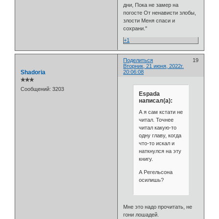
дни, Пока не замер на
погосте От ненависти злобы,
злости Меня спаси и
сохрани."
+1
Поделиться
19
Вторник, 21 июня, 2022г.
Shadoria
20:06:08
✯✯✯
Сообщений:
3203
Espada
написал(а):
А я сам кстати не
читал. Точнее
читал какую-то
одну главу, когда
что-то искал и
наткнулся на эту
книгу.
А Регельсона
осилишь?
Мне это надо прочитать, не
гони лошадей.