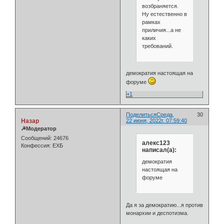
возбраняется.
Ну естественно в
рамках
приличия...а не
каких
требований.
демократия настоящая на
форуме
+1
Поделиться
Среда,
30
Назар
22 июня, 2022г. 07:59:40
☭Модератор
Сообщений:
24676
алекс123
Конфессия:
ЕХБ
написал(а):
демократия
настоящая на
форуме
Да я за демократию...я против
монархии и деспотизма.