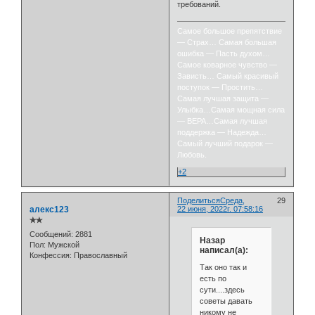
требований.
Самое большое препятствие
— Страх… Самая большая
ошибка — Пасть духом…
Самое коварное чувство —
Зависть… Самый красивый
поступок — Простить…
Самая лучшая защита —
Улыбка…Самая мощная сила
— ВЕРА…Самая лучшая
поддержка — Надежда…
Самый лучший подарок —
Любовь.
+2
Поделиться
Среда,
29
алекс123
22 июня, 2022г. 07:58:16
✯✯
Сообщений:
2881
Назар
Пол:
Мужской
написал(а):
Конфессия:
Православный
Так оно так и
есть по
сути....здесь
советы давать
никому не