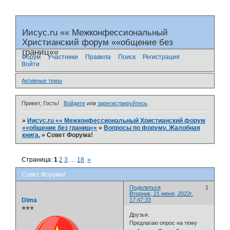
Иисус.ru «« Межконфессиональный
Христианский форум ««общение без
границ««
Форум
Участники
Правила
Поиск
Регистрация
Войти
Активные темы
Привет, Гость!
Войдите
или
зарегистрируйтесь
.
»
Иисус.ru «« Межконфессиональный Христианский форум
««общение без границ««
»
Вопросы по форуму. Жалобная
книга.
»
Совет Форума!
Страница:
1
2
3
…
18
»
Совет Форума!
Поделиться
1
Вторник, 21 июня, 2022г.
Dima
17:47:33
⭐⭐⭐
Друзья.
Предлагаю опрос на тему