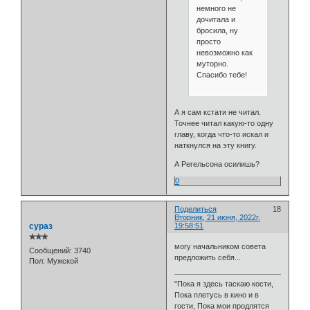
немного не
дочитала и
бросила, ну
просто
невозможно как
муторно.
Спасибо тебе!
А я сам кстати не читал.
Точнее читал какую-то одну
главу, когда что-то искал и
наткнулся на эту книгу.
А Регельсона осилишь?
0
Поделиться
18
Вторник, 21 июня, 2022г.
сураз
19:58:51
✯✯✯
могу начальником совета
Сообщений:
3740
предложить себя...
Пол:
Мужской
"Пока я здесь таскаю кости,
Пока плетусь в кино и в
гости, Пока мои продлятся