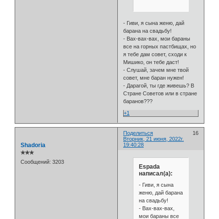
- Гиви, я сына женю, дай
барана на свадьбу!
- Вах-вах-вах, мои бараны
все на горных пастбищах, но
я тебе дам совет, сходи к
Мишико, он тебе даст!
- Слушай, зачем мне твой
совет, мне баран нужен!
- Дарагой, ты где живешь? В
Стране Советов или в стране
баранов???
+1
Поделиться
16
Вторник, 21 июня, 2022г.
Shadoria
19:40:28
✯✯✯
Сообщений:
3203
Espada
написал(а):
- Гиви, я сына
женю, дай барана
на свадьбу!
- Вах-вах-вах,
мои бараны все