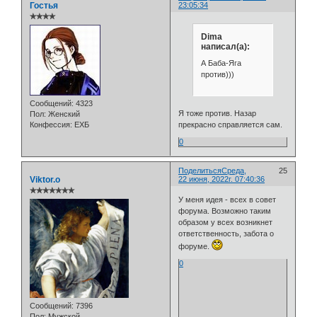
Гостья
23:05:34
✯✯✯✯
Dima
написал(а):
А Баба-Яга
против)))
Сообщений:
4323
Я тоже против. Назар
Пол:
Женский
прекрасно справляется сам.
Конфессия:
ЕХБ
0
Поделиться
Среда,
25
Viktor.o
22 июня, 2022г. 07:40:36
✯✯✯✯✯✯✯
У меня идея - всех в совет
форума. Возможно таким
образом у всех возникнет
ответственность, забота о
форуме.
0
Сообщений:
7396
Пол:
Мужской