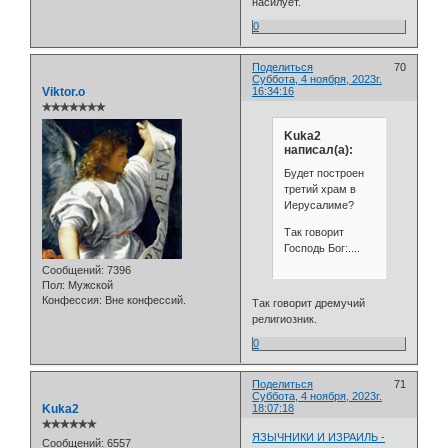
насилует.
0
Поделиться
70
Суббота, 4 ноября, 2023г.
Viktor.o
16:34:16
✯✯✯✯✯✯✯
Kuka2
написал(а):
Будет построен
третий храм в
Иерусалиме?
Так говорит
Господь Бог:....
Сообщений:
7396
Пол:
Мужской
Конфессия:
Вне конфессий.
Так говорит дремучий
религиозник.
0
Поделиться
71
Суббота, 4 ноября, 2023г.
Kuka2
18:07:18
✯✯✯✯✯✯
ЯЗЫЧНИКИ И ИЗРАИЛЬ -
Сообщений:
6557