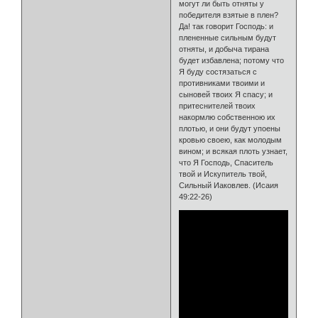
могут ли быть отняты у
победителя взятые в плен?
Да! так говорит Господь: и
плененные сильным будут
отняты, и добыча тирана
будет избавлена; потому что
Я буду состязаться с
противниками твоими и
сыновей твоих Я спасу; и
притеснителей твоих
накормлю собственною их
плотью, и они будут упоены
кровью своею, как молодым
вином; и всякая плоть узнает,
что Я Господь, Спаситель
твой и Искупитель твой,
Сильный Иаковлев. (Исаия
49:22-26)