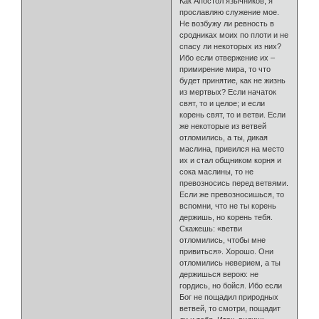
Как Апостол язычников, я
прославляю служение мое.
Не возбужу ли ревность в
сродниках моих по плоти и не
спасу ли некоторых из них?
Ибо если отвержение их –
примирение мира, то что
будет принятие, как не жизнь
из мертвых? Если начаток
свят, то и целое; и если
корень свят, то и ветви. Если
же некоторые из ветвей
отломились, а ты, дикая
маслина, привился на место
их и стал общником корня и
сока маслины, то не
превозносись перед ветвями.
Если же превозносишься, то
вспомни, что не ты корень
держишь, но корень тебя.
Скажешь: «ветви
отломились, чтобы мне
привиться». Хорошо. Они
отломились неверием, а ты
держишься верою: не
гордись, но бойся. Ибо если
Бог не пощадил природных
ветвей, то смотри, пощадит