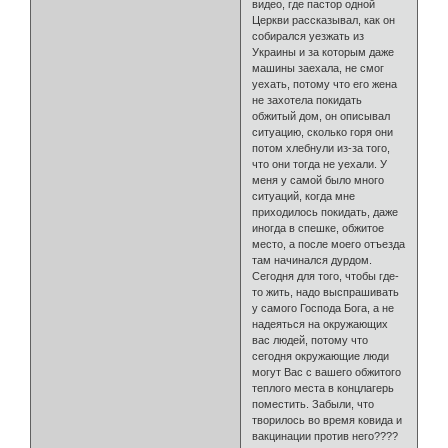
видео, где пастор одной
Церкви рассказывал, как он
собирался уезжать из
Украины и за которым даже
машины заехала, не смог
уехать, потому что его жена
не захотела покидать
обжитый дом, он описывал
ситуацию, сколько горя они
потом хлебнули из-за того,
что они тогда не уехали. У
меня у самой было много
ситуаций, когда мне
приходилось покидать, даже
иногда в спешке, обжитое
место, a после моего отъезда
там начинался дурдом.
Сегодня для того, чтобы где-
то жить, надо выспрашивать
у самого Господа Бога, а не
надеяться на окружающих
вас людей, потому что
сегодня окружающие люди
могут Вас с вашего обжитого
теплого места в концлагерь
поместить. Забыли, что
творилось во время ковида и
вакцинации против него????