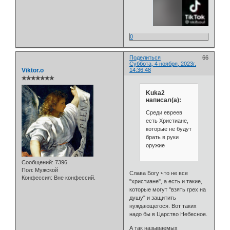
0
Поделиться
66
Суббота, 4 ноября, 2023г.
Viktor.o
14:36:48
✯✯✯✯✯✯✯
Kuka2
написал(а):
Среди евреев
есть Христиане,
которые не будут
брать в руки
оружие
Сообщений:
7396
Пол:
Мужской
Слава Богу что не все
Конфессия:
Вне конфессий.
"христиане", а есть и такие,
которые могут "взять грех на
душу" и защитить
нуждающегося. Вот таких
надо бы в Царство Небесное.
А так называемых