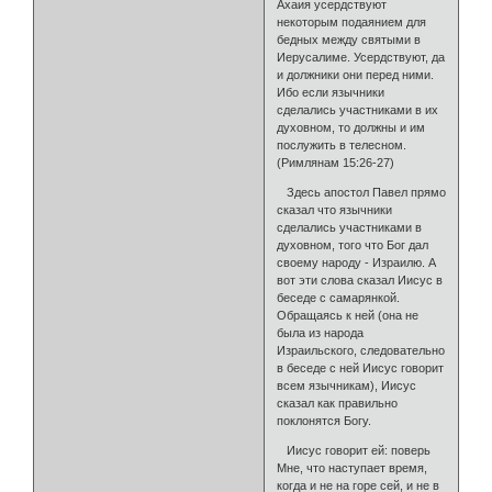
Ахаия усердствуют
некоторым подаянием для
бедных между святыми в
Иерусалиме. Усердствуют, да
и должники они перед ними.
Ибо если язычники
сделались участниками в их
духовном, то должны и им
послужить в телесном.
(Римлянам 15:26-27)
Здесь апостол Павел прямо
сказал что язычники
сделались участниками в
духовном, того что Бог дал
своему народу - Израилю. А
вот эти слова сказал Иисус в
беседе с самарянкой.
Обращаясь к ней (она не
была из народа
Израильского, следовательно
в беседе с ней Иисус говорит
всем язычникам), Иисус
сказал как правильно
поклонятся Богу.
Иисус говорит ей: поверь
Мне, что наступает время,
когда и не на горе сей, и не в