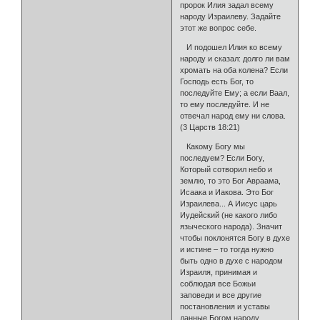
пророк Илия задал всему
народу Израилеву. Задайте
этот же вопрос себе.
И подошел Илия ко всему
народу и сказал: долго ли вам
хромать на оба колена? Если
Господь есть Бог, то
последуйте Ему; а если Ваал,
то ему последуйте. И не
отвечал народ ему ни слова.
(3 Царств 18:21)
Какому Богу мы
последуем? Если Богу,
Который сотворил небо и
землю, то это Бог Авраама,
Исаака и Иакова. Это Бог
Израилева... А Иисус царь
Иудейский (не какого либо
языческого народа). Значит
чтобы поклонятся Богу в духе
и истине – то тогда нужно
быть одно в духе с народом
Израиля, принимая и
соблюдая все Божьи
заповеди и все другие
постановления и уставы
данные Богом народу