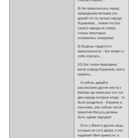
ствола и корня)...
8) Не превозносись перед
природными ветками (не
думай что ты лучше народа
Израилева... помни что Бог
своего народа не отверг...
только некоторые
отломились неверием)
9) Будешь гордится и
превозносится – Бог может и
тебя отрезать...
10) Бог силен природные
ветки (народ Израилев) опять
привить...
А сейчас давайте
рассмотрим другие места с
Библии где написано что эти
два народа которые когда - то
были раздельно - Израиль и
язычники, уже сейчас после
принятия Иисуса должны
быть одним народом!
Есть у Меня и другие овцы,
которые не сего двора, и тех
надлежит Мне привести: и