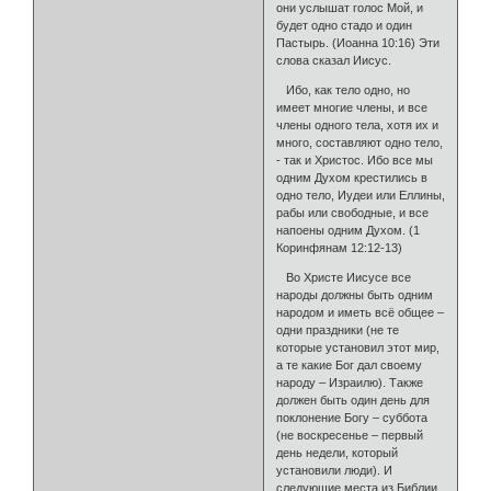
они услышат голос Мой, и
будет одно стадо и один
Пастырь. (Иоанна 10:16) Эти
слова сказал Иисус.
Ибо, как тело одно, но
имеет многие члены, и все
члены одного тела, хотя их и
много, составляют одно тело,
- так и Христос. Ибо все мы
одним Духом крестились в
одно тело, Иудеи или Еллины,
рабы или свободные, и все
напоены одним Духом. (1
Коринфянам 12:12-13)
Во Христе Иисусе все
народы должны быть одним
народом и иметь всё общее –
одни праздники (не те
которые установил этот мир,
а те какие Бог дал своему
народу – Израилю). Также
должен быть один день для
поклонение Богу – суббота
(не воскресенье – первый
день недели, который
установили люди). И
следующие места из Библии