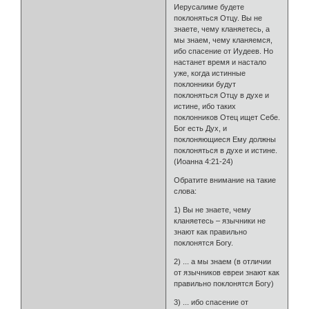
Иерусалиме будете
поклоняться Отцу. Вы не
знаете, чему кланяетесь, а
мы знаем, чему кланяемся,
ибо спасение от Иудеев. Но
настанет время и настало
уже, когда истинные
поклонники будут
поклоняться Отцу в духе и
истине, ибо таких
поклонников Отец ищет Себе.
Бог есть Дух, и
поклоняющиеся Ему должны
поклоняться в духе и истине.
(Иоанна 4:21-24)
Обратите внимание на такие
слова:
1) Вы не знаете, чему
кланяетесь – язычники не
знают как правильно
поклонятся Богу.
2) ... а мы знаем (в отличии
от язычников евреи знают как
правильно поклонятся Богу)
3) ... ибо спасение от