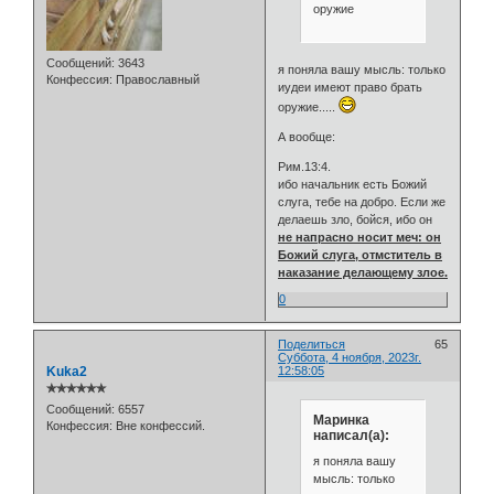
оружие
Сообщений:
3643
я поняла вашу мысль: только
Конфессия:
Православный
иудеи имеют право брать
оружие.....
А вообще:
Рим.13:4.
ибо начальник есть Божий
слуга, тебе на добро. Если же
делаешь зло, бойся, ибо он
не напрасно носит меч: он
Божий слуга, отмститель в
наказание делающему злое.
0
Поделиться
65
Суббота, 4 ноября, 2023г.
Kuka2
12:58:05
✯✯✯✯✯✯
Сообщений:
6557
Маринка
Конфессия:
Вне конфессий.
написал(а):
я поняла вашу
мысль: только