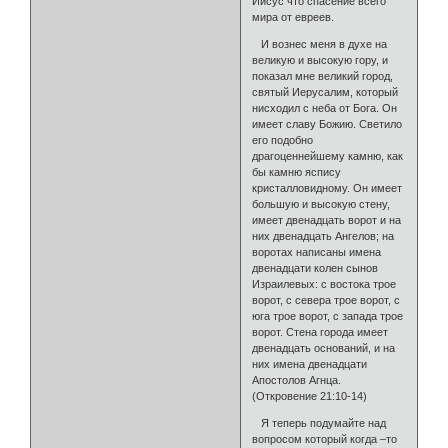
Иисус что спасение всего
мира от евреев.
И вознес меня в духе на
великую и высокую гору, и
показал мне великий город,
святый Иерусалим, который
нисходил с неба от Бога. Он
имеет славу Божию. Светило
его подобно
драгоценнейшему камню, как
бы камню яспису
кристалловидному. Он имеет
большую и высокую стену,
имеет двенадцать ворот и на
них двенадцать Ангелов; на
воротах написаны имена
двенадцати колен сынов
Израилевых: с востока трое
ворот, с севера трое ворот, с
юга трое ворот, с запада трое
ворот. Стена города имеет
двенадцать оснований, и на
них имена двенадцати
Апостолов Агнца.
(Откровение 21:10-14)
Я теперь подумайте над
вопросом который когда –то