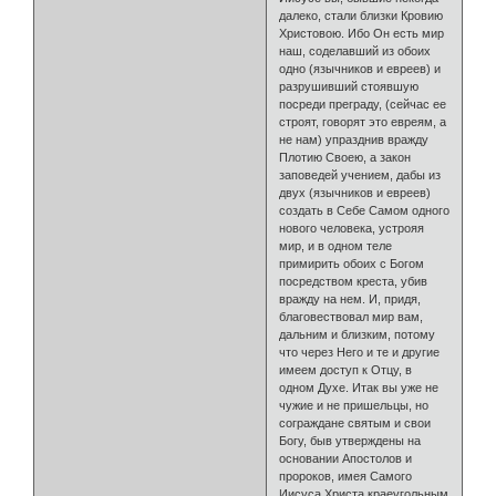
далеко, стали близки Кровию
Христовою. Ибо Он есть мир
наш, соделавший из обоих
одно (язычников и евреев) и
разрушивший стоявшую
посреди преграду, (сейчас ее
строят, говорят это евреям, а
не нам) упразднив вражду
Плотию Своею, а закон
заповедей учением, дабы из
двух (язычников и евреев)
создать в Себе Самом одного
нового человека, устрояя
мир, и в одном теле
примирить обоих с Богом
посредством креста, убив
вражду на нем. И, придя,
благовествовал мир вам,
дальним и близким, потому
что через Него и те и другие
имеем доступ к Отцу, в
одном Духе. Итак вы уже не
чужие и не пришельцы, но
сограждане святым и свои
Богу, быв утверждены на
основании Апостолов и
пророков, имея Самого
Иисуса Христа краеугольным