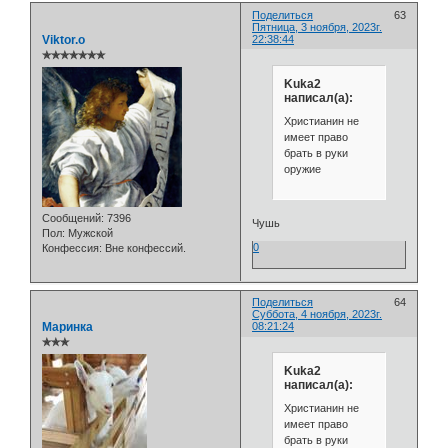
Поделиться
63
Пятница, 3 ноября, 2023г.
Viktor.o
22:38:44
✯✯✯✯✯✯✯
Kuka2
написал(а):
Христианин не
имеет право
брать в руки
оружие
Сообщений:
7396
Чушь
Пол:
Мужской
0
Конфессия:
Вне конфессий.
Поделиться
64
Суббота, 4 ноября, 2023г.
Маринка
08:21:24
✯✯✯
Kuka2
написал(а):
Христианин не
имеет право
брать в руки