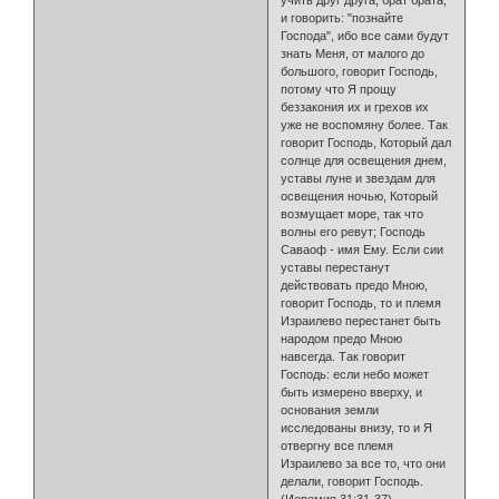
учить друг друга, брат брата,
и говорить: "познайте
Господа", ибо все сами будут
знать Меня, от малого до
большого, говорит Господь,
потому что Я прощу
беззакония их и грехов их
уже не воспомяну более. Так
говорит Господь, Который дал
солнце для освещения днем,
уставы луне и звездам для
освещения ночью, Который
возмущает море, так что
волны его ревут; Господь
Саваоф - имя Ему. Если сии
уставы перестанут
действовать предо Мною,
говорит Господь, то и племя
Израилево перестанет быть
народом предо Мною
навсегда. Так говорит
Господь: если небо может
быть измерено вверху, и
основания земли
исследованы внизу, то и Я
отвергну все племя
Израилево за все то, что они
делали, говорит Господь.