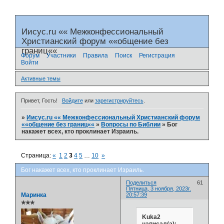
Иисус.ru «« Межконфессиональный
Христианский форум ««общение без
границ««
Форум
Участники
Правила
Поиск
Регистрация
Войти
Активные темы
Привет, Гость!
Войдите
или
зарегистрируйтесь
.
»
Иисус.ru «« Межконфессиональный Христианский форум
««общение без границ««
»
Вопросы по Библии
»
Бог
накажет всех, кто проклинает Израиль.
Страница:
«
1
2
3
4
5
…
10
»
Бог накажет всех, кто проклинает Израиль.
Поделиться
61
Пятница, 3 ноября, 2023г.
Маринка
20:57:39
✯✯✯
Kuka2
написал(а):