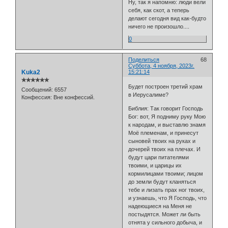
Ну, так я напомню: люди вели
себя, как скот, а теперь
делают сегодня вид как-бyдто
ничего не произошло....
0
Поделиться
68
Суббота, 4 ноября, 2023г.
Kuka2
15:21:14
✯✯✯✯✯✯
Будет построен третий храм
Сообщений:
6557
в Иерусалиме?
Конфессия:
Вне конфессий.
Библия: Так говорит Господь
Бог: вот, Я подниму руку Мою
к народам, и выставлю знамя
Моё племенам, и принесут
сыновей твоих на руках и
дочерей твоих на плечах. И
будут цари питателями
твоими, и царицы их
кормилицами твоими; лицом
до земли будут кланяться
тебе и лизать прах ног твоих,
и узнаешь, что Я Господь, что
надеющиеся на Меня не
постыдятся. Может ли быть
отнята у сильного добыча, и