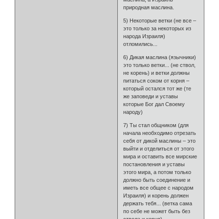
природная маслина.
5) Некоторые ветки (не все –
это только за некоторых из
народа Израиля)
отломились...
6) Дикая маслина (язычники)
это только ветки... (не ствол,
не корень) и ветки должны
питаться соком от корня –
который остался тот же (те
же заповеди и уставы
которые Бог дал Своему
народу)
7) Ты стал общником (для
начала необходимо отрезать
себя от дикой маслины – это
выйти и отделиться от этого
мира и оставить все мирские
постановления и уставы
этого мира, а потом только
должно быть соединение и
иметь все общее с народом
Израиля) и корень должен
держать тебя... (ветка сама
по себе не может быть без