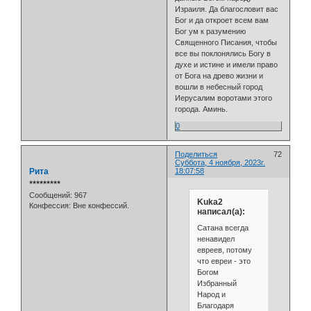
Израиля. Да благословит вас
Бог и да откроет всем вам
Бог ум к разумению
Священного Писания, чтобы
все вы поклонялись Богу в
духе и истине и имели право
от Бога на древо жизни и
вошли в небесный город
Иерусалим воротами этого
города. Аминь.
0
Поделиться
72
Суббота, 4 ноября, 2023г.
Рита
18:07:58
⭒⭒⭒⭒⭒⭒⭒⭒⭒
Сообщений:
967
Kuka2
Конфессия:
Вне конфессий.
написал(а):
Сатана всегда
ненавидел
евреев, потому
что евреи - это
Богом
Избранный
Народ и
Благодаря