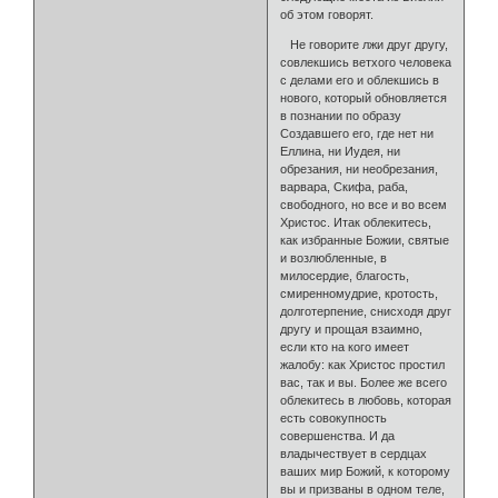
об этом говорят.
Не говорите лжи друг другу,
совлекшись ветхого человека
с делами его и облекшись в
нового, который обновляется
в познании по образу
Создавшего его, где нет ни
Еллина, ни Иудея, ни
обрезания, ни необрезания,
варвара, Скифа, раба,
свободного, но все и во всем
Христос. Итак облекитесь,
как избранные Божии, святые
и возлюбленные, в
милосердие, благость,
смиренномудрие, кротость,
долготерпение, снисходя друг
другу и прощая взаимно,
если кто на кого имеет
жалобу: как Христос простил
вас, так и вы. Более же всего
облекитесь в любовь, которая
есть совокупность
совершенства. И да
владычествует в сердцах
ваших мир Божий, к которому
вы и призваны в одном теле,