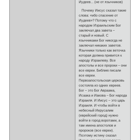
Иудеев... (не от язычников)
Почему Иисус сказал такие
слова: «ибо спасение от
Иудеев»? Потому что с
народом Израильским Бог
заключал два завета –
старый и новый. С
язычниками Бог никогда не
заключал никаких заветов.
Язычники только как веточка
которая должна привится к
народу Израилеву. Все
апостолы и все пророки – они
все евреи. Библию писали
все евреи.
Первоапостольская церковь
состояла из одних евреев.
Бог – это Бог Авраама,
Исаака и Иакова – Бог народа
Израиля. И Иисус – это царь
Израиля. И чтобы войти в
небесный Иерусалим
(еврейский город) нужно
войти в город воротами, а
там имена апостолов и
пророков (все евреи).
Поэтому истину сказал