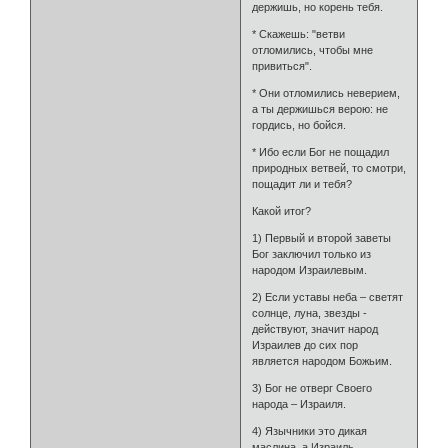
держишь, но корень тебя.
* Скажешь: "ветви
отломились, чтобы мне
привиться".
* Они отломились неверием,
а ты держишься верою: не
гордись, но бойся.
* Ибо если Бог не пощадил
природных ветвей, то смотри,
пощадит ли и тебя?
Какой итог?
1) Первый и второй заветы
Бог заключил только из
народом Израилевым.
2) Если уставы неба – светят
солнце, луна, звезды -
действуют, значит народ
Израилев до сих пор
является народом Божьим.
3) Бог не отверг Своего
народа – Израиля.
4) Язычники это дикая
маслина, а Израиль