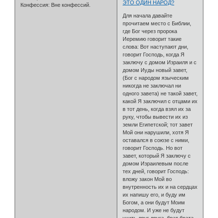
ЭТО ОДИН НАРОД?
Конфессия:
Вне конфессий.
Для начала давайте
прочитаем место с Библии,
где Бог через пророка
Иеремию говорит такие
слова: Вот наступают дни,
говорит Господь, когда Я
заключу с домом Израиля и с
домом Иуды новый завет,
(Бог с народом языческим
никогда не заключал ни
одного завета) не такой завет,
какой Я заключил с отцами их
в тот день, когда взял их за
руку, чтобы вывести их из
земли Египетской; тот завет
Мой они нарушили, хотя Я
оставался в союзе с ними,
говорит Господь. Но вот
завет, который Я заключу с
домом Израилевым после
тех дней, говорит Господь:
вложу закон Мой во
внутренность их и на сердцах
их напишу его, и буду им
Богом, а они будут Моим
народом. И уже не будут