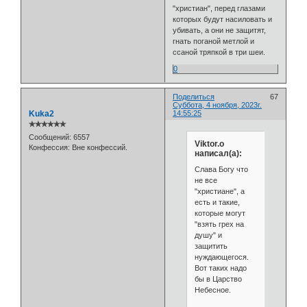
"христиан", перед глазами
которых будут насиловать и
убивать, а они не защитят,
гнать поганой метлой и
ссаной тряпкой в три шеи.
0
Поделиться
67
Суббота, 4 ноября, 2023г.
Kuka2
14:55:25
✯✯✯✯✯✯
Сообщений:
6557
Viktor.o
Конфессия:
Вне конфессий.
написал(а):
Слава Богу что
не все
"христиане", а
есть и такие,
которые могут
"взять грех на
душу" и
защитить
нуждающегося.
Вот таких надо
бы в Царство
Небесное.