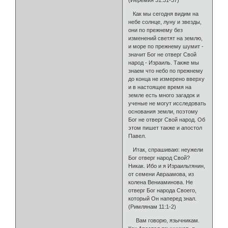
(Иеремия 31:31-37)
Как мы сегодня видим на
небе солнце, луну и звезды,
они по прежнему без
изменений светят на землю,
и море по прежнему шумит -
значит Бог не отверг Свой
народ - Израиль. Также мы
знаем что небо по прежнему
до конца не измерено вверху
и в настоящее время на
земле есть много загадок и
ученые не могут исследовать
основания земли, поэтому
Бог не отверг Свой народ. Об
этом пишет также и апостол
Павел.
Итак, спрашиваю: неужели
Бог отверг народ Свой?
Никак. Ибо и я Израильтянин,
от семени Авраамова, из
колена Вениаминова. Не
отверг Бог народа Своего,
который Он наперед знал.
(Римлянам 11:1-2)
Вам говорю, язычникам.