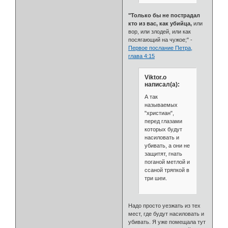
"Только бы не пострадал
кто из вас, как убийца,
или
вор, или злодей, или как
посягающий на чужое;" -
Первое послание Петра,
глава 4:15
Viktor.o
написал(а):
А так
называемых
"христиан",
перед глазами
которых будут
насиловать и
убивать, а они не
защитят, гнать
поганой метлой и
ссаной тряпкой в
три шеи.
Надо просто уезжать из тех
мест, где будут насиловать и
убивать. Я уже помещала тут