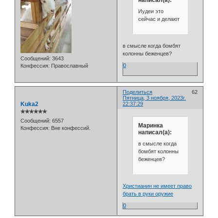
Иудеи это
сейчас и делают
в смысле когда бомбят
колонны беженцев?
Сообщений:
3643
0
Конфессия:
Православный
Поделиться
62
Пятница, 3 ноября, 2023г.
Kuka2
22:37:29
✯✯✯✯✯✯
Сообщений:
6557
Маринка
Конфессия:
Вне конфессий.
написал(а):
в смысле когда
бомбят колонны
беженцев?
Христианин не имеет право
брать в руки оружие
0