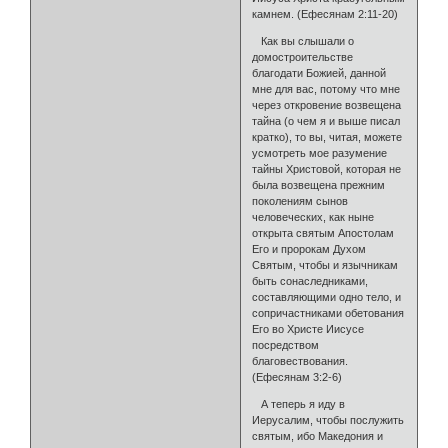
камнем. (Ефесянам 2:11-20)
Как вы слышали о
домостроительстве
благодати Божией, данной
мне для вас, потому что мне
через откровение возвещена
тайна (о чем я и выше писал
кратко), то вы, читая, можете
усмотреть мое разумение
тайны Христовой, которая не
была возвещена прежним
поколениям сынов
человеческих, как ныне
открыта святым Апостолам
Его и пророкам Духом
Святым, чтобы и язычникам
быть сонаследниками,
составляющими одно тело, и
сопричастниками обетования
Его во Христе Иисусе
посредством
благовествования.
(Ефесянам 3:2-6)
А теперь я иду в
Иерусалим, чтобы послужить
святым, ибо Македония и