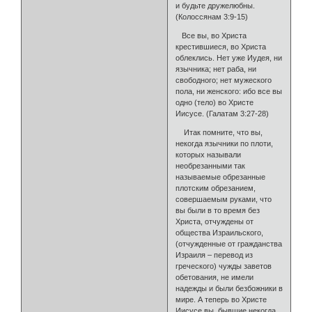
и будьте дружелюбны.
(Колоссянам 3:9-15)
Все вы, во Христа
крестившиеся, во Христа
облеклись. Нет уже Иудея, ни
язычника; нет раба, ни
свободного; нет мужеского
пола, ни женского: ибо все вы
одно (тело) во Христе
Иисусе. (Галатам 3:27-28)
Итак помните, что вы,
некогда язычники по плоти,
которых называли
необрезанными так
называемые обрезанные
плотским обрезанием,
совершаемым руками, что
вы были в то время без
Христа, отчуждены от
общества Израильского,
(отчужденные от гражданства
Израиля – перевод из
греческого) чужды заветов
обетования, не имели
надежды и были безбожники в
мире. А теперь во Христе
Иисусе вы, бывшие некогда