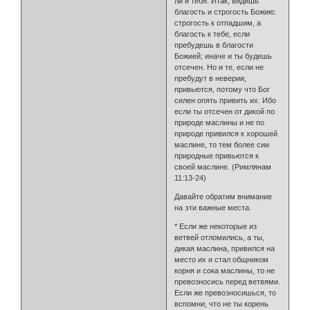
ли и тебя. Итак, видишь
благость и строгость Божию:
строгость к отпадшим, а
благость к тебе, если
пребудешь в благости
Божией; иначе и ты будешь
отсечен. Но и те, если не
пребудут в неверии,
привьются, потому что Бог
силен опять привить их. Ибо
если ты отсечен от дикой по
природе маслины и не по
природе привился к хорошей
маслине, то тем более сии
природные привьются к
своей маслине. (Римлянам
11:13-24)
Давайте обратим внимание
на эти важные места.
* Если же некоторые из
ветвей отломились, а ты,
дикая маслина, привился на
место их и стал общником
корня и сока маслины, то не
превозносись перед ветвями.
Если же превозносишься, то
вспомни, что не ты корень