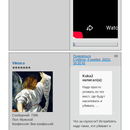
0
Поделиться
69
Суббота, 4 ноября, 2023г.
Viktor.o
16:32:41
✯✯✯✯✯✯✯
Kuka2
написал(а):
Надо просто
уезжать из тех
мест, где будут
насиловать и
убивать. ...
Сообщений:
7396
Пол:
Мужской
Что за глупости? Истреблять
Конфессия:
Вне конфессий.
надо таких, кто убивает и