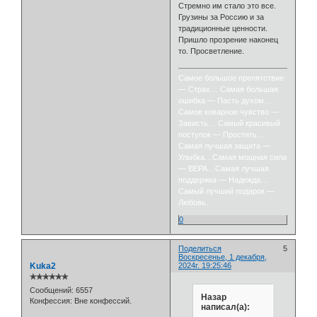
Стремно им стало это все.
Грузины за Россию и за
традиционные ценности.
Пришло прозрение наконец
то. Просветление.
Самое большое препятствие
— Страх… Самая большая
ошибка — Пасть духом…
Самое коварное чувство —
Зависть… Самый красивый
поступок — Простить…
Самая лучшая защита —
Улыбка…Самая мощная сила
— ВЕРА…Самая лучшая
поддержка — Надежда…
Самый лучший подарок —
Любовь.
0
Поделиться
5
Воскресенье, 1 декабря,
Kuka2
2024г. 19:25:46
✯✯✯✯✯✯
Сообщений:
6557
Назар
Конфессия:
Вне конфессий.
написал(а):