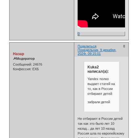
0
Поделиться
8
Понедельник, 9 декабря,
Назар
2024г. 09:15:01
☭Модератор
Сообщений:
24676
Kuka2
Конфессия:
ЕХБ
написал(а):
Yandex полно
выдает статей на
то, как в России
отбирают детей
забрали детей
Не отбирают в России детей
так как это было лет 10
назад... да лет 10 назад
Россия шла по европейскому