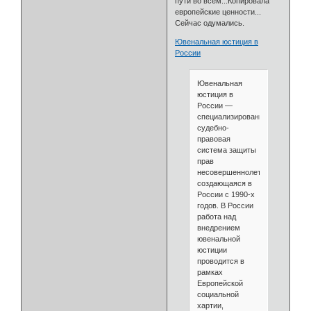
пути во всем...Копировала
европейские ценности...
Сейчас одумались.
Ювенальная юстиция в
России
Ювенальная
юстиция в
России —
специализированная
судебно-
правовая
система защиты
прав
несовершеннолетних,
создающаяся в
России с 1990-х
годов. В России
работа над
внедрением
ювенальной
юстиции
проводится в
рамках
Европейской
социальной
хартии,