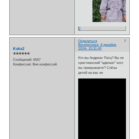
0
Поделиться
7
Воскресенье, 8 декабря,
Kuka2
2024г. 15:31:45
✯✯✯✯✯✯
Кто вы Андреас Патц? Вы не
Сообщений:
6557
христианский "адвокат" кого
Конфессия:
Вне конфессий.
вы прикрываете? Слёзы
детей на вас не