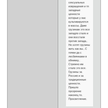
сексуальных
извращения и тп
западные
ценности
которые у вас
культивируются
в массы. Даже
грузинам это все
западло стало и
они восстали
против запада..
Не хотят грузины
жить как вы.. С
геями да с
лесбиянками в
обнимку..
Стремно им
стало это все.
Грузины за
Россию и за
традиционные
ценности.
Пришло
прозрение
наконец то.
Просветление.