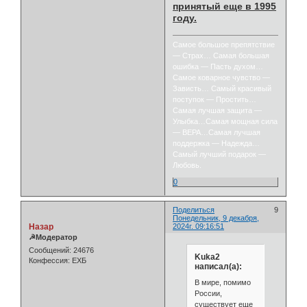
принятый еще в 1995
году.
Самое большое препятствие
— Страх… Самая большая
ошибка — Пасть духом…
Самое коварное чувство —
Зависть… Самый красивый
поступок — Простить…
Самая лучшая защита —
Улыбка…Самая мощная сила
— ВЕРА…Самая лучшая
поддержка — Надежда…
Самый лучший подарок —
Любовь.
0
Поделиться
9
Понедельник, 9 декабря,
Назар
2024г. 09:16:51
☭Модератор
Сообщений:
24676
Kuka2
Конфессия:
ЕХБ
написал(а):
В мире, помимо
России,
существует еще