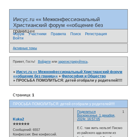
Иисус.ru «« Межконфессиональный
Христианский форум ««общение без
границ««
Форум
Участники
Правила
Поиск
Регистрация
Войти
Активные темы
Привет, Гость!
Войдите
или
зарегистрируйтесь
.
»
Иисус.ru «« Межконфессиональный Христианский форум
««общение без границ««
»
Философия и Общество
»
ПРОСЬБА ПОМОЛИТЬСЯ: детей отобрали у родителей!!!!
Страница:
1
ПРОСЬБА ПОМОЛИТЬСЯ: детей отобрали у родителей!!!!
Поделиться
1
Воскресенье, 1 декабря,
Kuka2
2024г. 16:57:05
✯✯✯✯✯✯
Е.С. там жить нельзя! Писмо
Сообщений:
6557
из райского ада вопли из
Конфессия:
Вне конфессий.