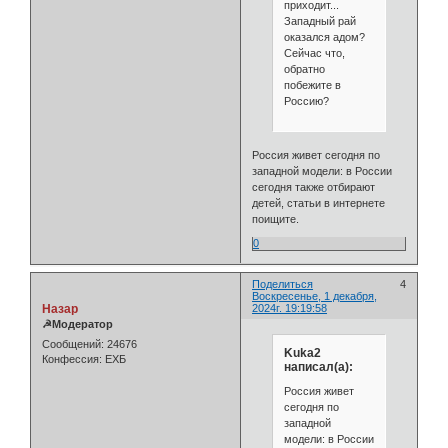
приходит...
Западный рай
оказался адом?
Сейчас что,
обратно
побежите в
Россию?
Россия живет сегодня по
западной модели: в России
сегодня также отбирают
детей, статьи в интернете
поищите.
0
Поделиться
4
Воскресенье, 1 декабря,
Назар
2024г. 19:19:58
☭Модератор
Сообщений:
24676
Kuka2
Конфессия:
ЕХБ
написал(а):
Россия живет
сегодня по
западной
модели: в России