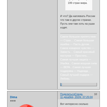
199 стран мира.
И что? Да наплевать России
что там в других странах.
Пусть они там хоть на ушах
ходят.
Самое большое препятствие
— Страх… Самая большая
ошибка — Пасть духом…
Самое коварное чувство —
Зависть… Самый красивый
поступок — Простить…
Самая лучшая защита —
Улыбка…Самая мощная сила
— ВЕРА…Самая лучшая
поддержка — Надежда…
Самый лучший подарок —
Любовь.
0
Поделиться
Среда,
10
Dima
11 декабря, 2024г. 07:25:04
⭐⭐⭐
Вот интересно сколько