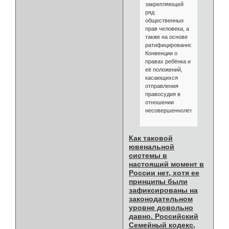
закрепляющей
ряд
общественных
прав человека, а
также на основе
ратифицированной
Конвенции о
правах ребёнка и
её положений,
касающихся
отправления
правосудия в
отношении
несовершеннолетних.
Как таковой
ювенальной
системы в
настоящий момент в
России нет, хотя ее
принципы были
зафиксированы на
законодательном
уровне довольно
давно. Российский
Семейный кодекс,