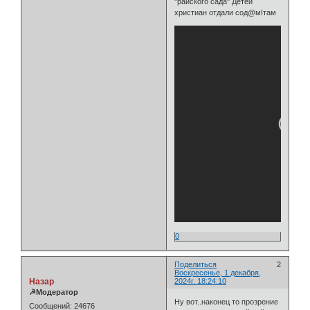
"райского сада" Детей
христиан отдали сод@мIтам
0
Поделиться
2
Воскресенье, 1 декабря,
Назар
2024г. 18:24:10
☭Модератор
Ну вот..наконец то прозрение
Сообщений:
24676