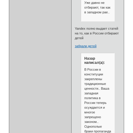
Уже давно не
отбирают, так как
в западном рае..
Yandex полно выдает статей
на то, как в России отбирают
детей
забрали детей
Назар
написал(а):
В России в
конституции
закреплены
традиционные
ценности.. Ваша
западная
политика в
России теперь
осуждается и
многое
запрещено
законом..
Однополые
браки пропаганда