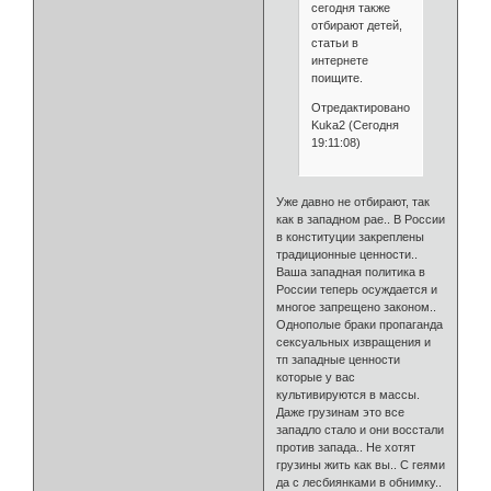
сегодня также
отбирают детей,
статьи в
интернете
поищите.
Отредактировано
Kuka2 (Сегодня
19:11:08)
Уже давно не отбирают, так
как в западном рае.. В России
в конституции закреплены
традиционные ценности..
Ваша западная политика в
России теперь осуждается и
многое запрещено законом..
Однополые браки пропаганда
сексуальных извращения и
тп западные ценности
которые у вас
культивируются в массы.
Даже грузинам это все
западло стало и они восстали
против запада.. Не хотят
грузины жить как вы.. С геями
да с лесбиянками в обнимку..