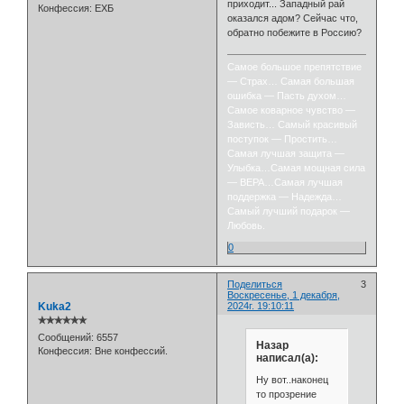
приходит... Западный рай
Конфессия:
ЕХБ
оказался адом? Сейчас что,
обратно побежите в Россию?
Самое большое препятствие
— Страх… Самая большая
ошибка — Пасть духом…
Самое коварное чувство —
Зависть… Самый красивый
поступок — Простить…
Самая лучшая защита —
Улыбка…Самая мощная сила
— ВЕРА…Самая лучшая
поддержка — Надежда…
Самый лучший подарок —
Любовь.
0
Поделиться
3
Воскресенье, 1 декабря,
Kuka2
2024г. 19:10:11
✯✯✯✯✯✯
Сообщений:
6557
Назар
Конфессия:
Вне конфессий.
написал(а):
Ну вот..наконец
то прозрение