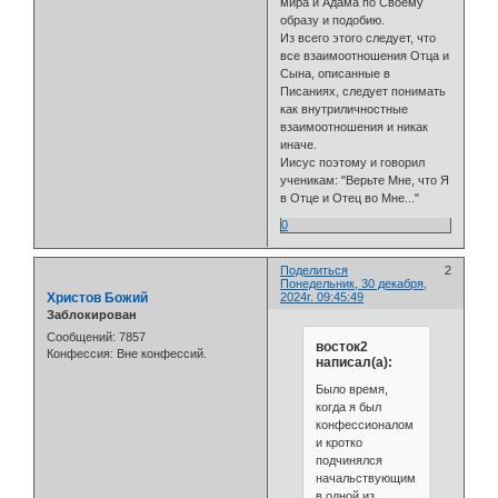
мира и Адама по Своему
образу и подобию.
Из всего этого следует, что
все взаимоотношения Отца и
Сына, описанные в
Писаниях, следует понимать
как внутриличностные
взаимоотношения и никак
иначе.
Иисус поэтому и говорил
ученикам: "Верьте Мне, что Я
в Отце и Отец во Мне..."
0
Поделиться
2
Понедельник, 30 декабря,
Христов Божий
2024г. 09:45:49
Заблокирован
Сообщений:
7857
восток2
Конфессия:
Вне конфессий.
написал(а):
Было время,
когда я был
конфессионалом
и кротко
подчинялся
начальствующим
в одной из