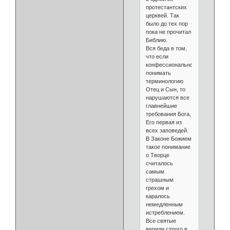
протестантских
церквей. Так
было до тех пор
пока не прочитал
Библию.
Вся беда в том,
что если
конфессионально
понимать
терминологию
Отец и Сын, то
нарушаются все
главнейшие
требования Бога,
Его первая из
всех заповедей.
В Законе Божием
такое понимание
о Творце
считалось
самым
страшным
грехом и
каралось
немедленным
истреблением.
Все святые
верили строго в