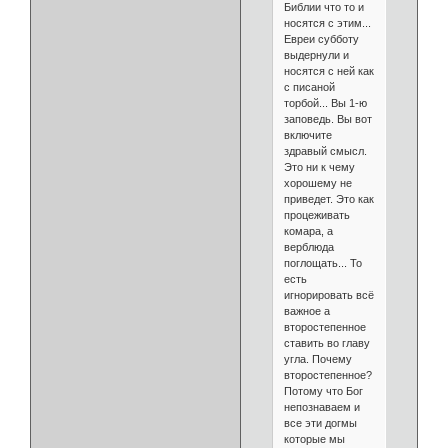
Библии что то и
носятся с этим...
Евреи субботу
выдернули и
носятся с ней как
с писаной
торбой... Вы 1-ю
заповедь. Вы вот
включите
здравый смысл.
Это ни к чему
хорошему не
приведет. Это как
процеживать
комара, а
верблюда
поглощать... То
есть
игнорировать всё
важное а
второстепенное
ставить во главу
угла. Почему
второстепенное?
Потому что Бог
непознаваем и
все эти догмы
которые мы