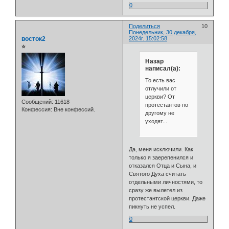
0
Поделиться
10
Понедельник, 30 декабря,
восток2
2024г. 15:02:58
⭐
Назар
написал(а):
То есть вас
отлучили от
церкви? От
Сообщений:
11618
протестантов по
Конфессия:
Вне конфессий.
другому не
уходят...
Да, меня исключили. Как
только я заерепенился и
отказался Отца и Сына, и
Святого Духа считать
отдельными личностями, то
сразу же вылетел из
протестантской церкви. Даже
пикнуть не успел.
0