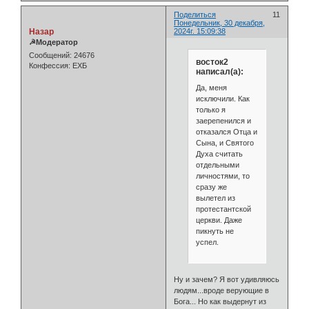
Поделиться
11
Понедельник, 30 декабря,
Назар
2024г. 15:09:38
☭Модератор
Сообщений:
24676
восток2
Конфессия:
ЕХБ
написал(а):
Да, меня
исключили. Как
только я
заерепенился и
отказался Отца и
Сына, и Святого
Духа считать
отдельными
личностями, то
сразу же
вылетел из
протестантской
церкви. Даже
пикнуть не
успел.
Ну и зачем? Я вот удивляюсь
людям...вроде верующие в
Бога... Но как выдернут из