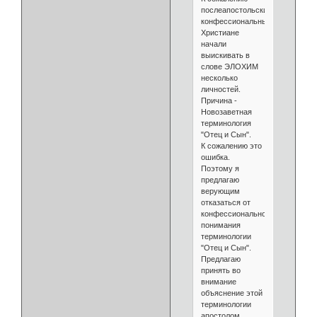
послеапостольские
конфессиональные
Христиане
начали
выискивать в
слове ЭЛОХИМ
несколько
личностей.
Причина -
Новозаветная
терминология
"Отец и Сын".
К сожалению это
ошибка.
Поэтому я
предлагаю
верующим
отказаться от
конфессионального
понимания
терминологии
"Отец и Сын".
Предлагаю
принять во
внимание
объяснение этой
терминологии
апостолом