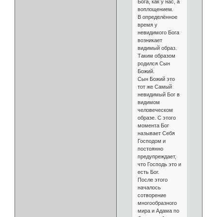
Бога, как у нас, а
воплощением.
В определённое
время у
невидимого Бога
возникает
видимый образ.
Таким образом
родился Сын
Божий.
Сын Божий это
тот же Самый
невидимый Бог в
видимом
человеческом
образе. С этого
момента Бог
называет Себя
Господом и
постоянно
предупреждает,
что Господь это и
есть Бог.
После этого
началось
сотворение
многообразного
мира и Адама по