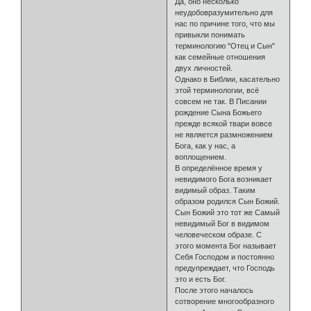
Да, оно несколько
неудобовразумительно для
нас по причине того, что мы
привыкли понимать
терминологию "Отец и Сын"
как семейные отношения
двух личностей.
Однако в Библии, касательно
этой терминологии, всё
совсем не так. В Писании
рождение Сына Божьего
прежде всякой твари вовсе
не является размножением
Бога, как у нас, а
воплощением.
В определённое время у
невидимого Бога возникает
видимый образ. Таким
образом родился Сын Божий.
Сын Божий это тот же Самый
невидимый Бог в видимом
человеческом образе. С
этого момента Бог называет
Себя Господом и постоянно
предупреждает, что Господь
это и есть Бог.
После этого началось
сотворение многообразного