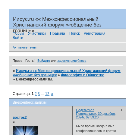
Иисус.ru «« Межконфессиональный
Христианский форум ««общение без
границ««
Форум
Участники
Правила
Поиск
Регистрация
Войти
Активные темы
Привет, Гость!
Войдите
или
зарегистрируйтесь
.
»
Иисус.ru «« Межконфессиональный Христианский форум
««общение без границ««
»
Философия и Общество
»
Внеконфессиализм.
Страница:
1
2
3
…
12
»
Внеконфессиализм.
Поделиться
1
Понедельник, 30 декабря,
восток2
2024г. 07:59:20
⭐
Было время, когда я был
конфессионалом и кротко