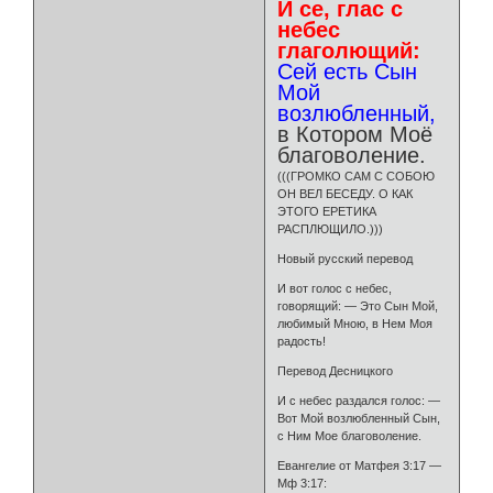
И се, глас с
небес
глаголющий:
Сей есть Сын
Мой
возлюбленный,
в Котором Моё
благоволение.
(((ГРОМКО САМ С СОБОЮ
ОН ВЕЛ БЕСЕДУ. О КАК
ЭТОГО ЕРЕТИКА
РАСПЛЮЩИЛО.)))
Новый русский перевод
И вот голос с небес,
говорящий: — Это Сын Мой,
любимый Мною, в Нем Моя
радость!
Перевод Десницкого
И с небес раздался голос: —
Вот Мой возлюбленный Сын,
с Ним Мое благоволение.
Евангелие от Матфея 3:17 —
Мф 3:17: