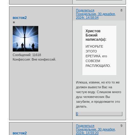
Поделиться
8
Понедельник, 30 декабря,
восток2
2024г. 14:58:04
⭐
Христов
Божий
написал(а):
ИГНОРЬТЕ
ЭТОГО
Сообщений:
11618
ЕРЕТИКА. его
Конфессия:
Вне конфессий.
СОВСЕМ
РАСПЛЮЩИЛО.
Илюша, извини, но кто то же
должен вывести Вас на
чистую воду. Слишком много
душ человеческих Вы
загубили, и продолжаете это
делать.
0
Поделиться
9
Понедельник, 30 декабря,
восток2
2024г. 14:59:20