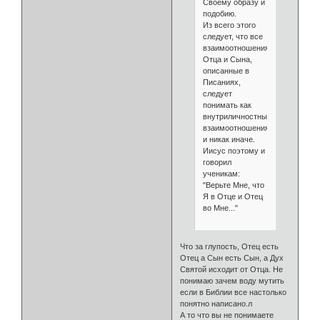
Своему образу и
подобию.
Из всего этого
следует, что все
взаимоотношения
Отца и Сына,
описанные в
Писаниях,
следует
понимать как
внутриличностные
взаимоотношения
и никак иначе.
Иисус поэтому и
говорил
ученикам:
"Верьте Мне, что
Я в Отце и Отец
во Мне..."
Что за глупость, Отец есть
Отец а Сын есть Сын, а Дух
Святой исходит от Отца. Не
понимаю зачем воду мутить
если в Библии все настолько
понятно написано.л
А то что вы не понимаете