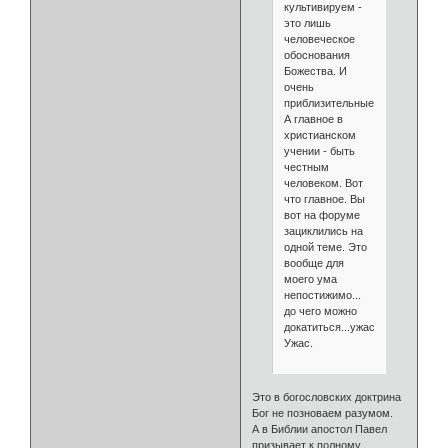
культивируем -
это лишь
человеческое
обоснования
Божества. И
очень
приблизительные.
А главное в
христианском
учении - быть
честным
человеком. Вот
что главное. Вы
вот на форуме
зациклились на
одной теме. Это
вообще для
моего ума
непостижимо...
до чего можно
докатиться...ужас.
Ужас.
Это в богословских доктрина
Бог не позноваем разумом.
А в Библии апостол Павел
призывает к полному