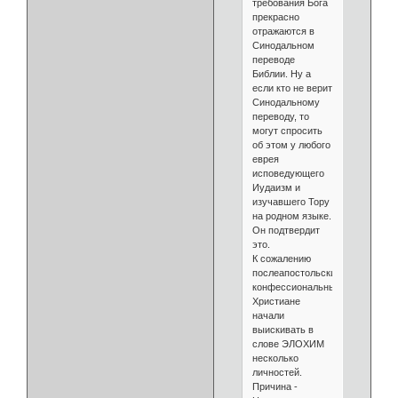
требования Бога
прекрасно
отражаются в
Синодальном
переводе
Библии. Ну а
если кто не верит
Синодальному
переводу, то
могут спросить
об этом у любого
еврея
исповедующего
Иудаизм и
изучавшего Тору
на родном языке.
Он подтвердит
это.
К сожалению
послеапостольские
конфессиональные
Христиане
начали
выискивать в
слове ЭЛОХИМ
несколько
личностей.
Причина -