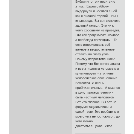
Библии что то и носятся с
этим... Евреи субботу
выдернули и носятся с ней
как с писаной торбой... Вы 1-
ю заповедь. Вы вот включите
здравый смысл. Это ни к
чему хорошему не приведет.
Это как процеживать комара,
а верблюда поглощать... То
есть игнорировать всё
важное а второстепенное
ставить во главу угла.
Почему второстепенное?
Потому что Бог непознаваем
и все эти догмы которые мы
культивируем - это лишь
человеческое обоснования
Божества. И очень
приблизительные. А главное
в христианском учении -
быть честным человеком.
Вот что главное. Вы вот на
форуме зациклились на
одной теме. Это вообще для
моего ума непостижимо... до
чего можно
докатиться...ужас. Ужас.