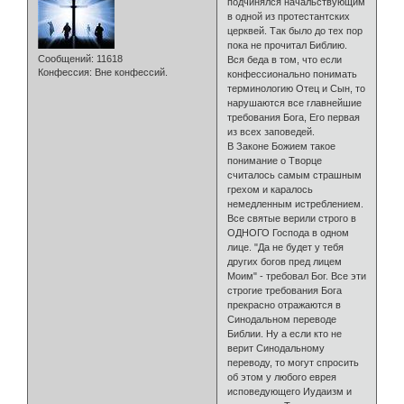
подчинялся начальствующим
в одной из протестантских
церквей. Так было до тех пор
пока не прочитал Библию.
Сообщений:
11618
Вся беда в том, что если
Конфессия:
Вне конфессий.
конфессионально понимать
терминологию Отец и Сын, то
нарушаются все главнейшие
требования Бога, Его первая
из всех заповедей.
В Законе Божием такое
понимание о Творце
считалось самым страшным
грехом и каралось
немедленным истреблением.
Все святые верили строго в
ОДНОГО Господа в одном
лице. "Да не будет у тебя
других богов пред лицем
Моим" - требовал Бог. Все эти
строгие требования Бога
прекрасно отражаются в
Синодальном переводе
Библии. Ну а если кто не
верит Синодальному
переводу, то могут спросить
об этом у любого еврея
исповедующего Иудаизм и