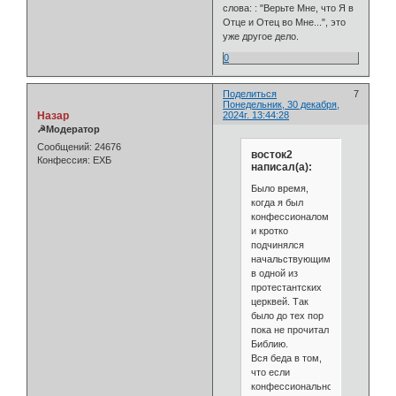
слова: : "Верьте Мне, что Я в
Отце и Отец во Мне...", это
уже другое дело.
0
Поделиться
7
Понедельник, 30 декабря,
Назар
2024г. 13:44:28
☭Модератор
Сообщений:
24676
восток2
Конфессия:
ЕХБ
написал(а):
Было время,
когда я был
конфессионалом
и кротко
подчинялся
начальствующим
в одной из
протестантских
церквей. Так
было до тех пор
пока не прочитал
Библию.
Вся беда в том,
что если
конфессионально