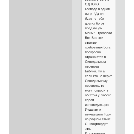
ОДНОГО
Господа в одном
лице. "Да не
будет у тебя
других богов
пред лицем
Моим" - требовал
Бог. Все эти
строгие
требования Бога
прекрасно
отражаются в
Синодальном
переводе
Библии. Ну а
если кто не верит
Синодальному
переводу, то
могут спросить
об этом у любого
еврея
исповедующего
Иудаизм и
изучавшего Тору
на родном языке.
Он подтвердит
это.
К сожалению