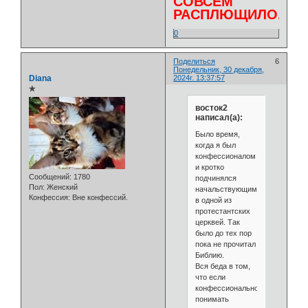
СОВСЕМ
РАСПЛЮЩИЛО.
0
Поделиться
6
Понедельник, 30 декабря,
Diana
2024г. 13:37:57
✯
восток2
написал(а):
Было время,
когда я был
конфессионалом
и кротко
Сообщений:
1780
подчинялся
Пол:
Женский
начальствующим
Конфессия:
Вне конфессий.
в одной из
протестантских
церквей. Так
было до тех пор
пока не прочитал
Библию.
Вся беда в том,
что если
конфессионально
понимать