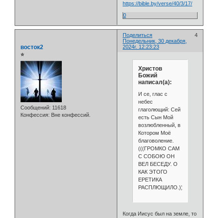
https://bible.by/verse/40/3/17/
0
Поделиться
4
Понедельник, 30 декабря,
восток2
2024г. 12:23:23
⭐
Христов
Божий
написал(а):
И се, глас с
небес
Сообщений:
11618
глаголющий: Сей
Конфессия:
Вне конфессий.
есть Сын Мой
возлюбленный, в
Котором Моё
благоволение.
(((ГРОМКО САМ
С СОБОЮ ОН
ВЕЛ БЕСЕДУ. О
КАК ЭТОГО
ЕРЕТИКА
РАСПЛЮЩИЛО.)))
Когда Иисус был на земле, то