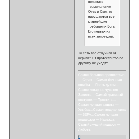
понимать
терминологию
Отец и Сын, то
нарушаются все
главнейшие
требования Бога,
Его первая из
всех заповедей.
То есть вас отлучили от
церкви? От протестантов по
другому не уходят...
Самое большое препятствие
— Страх… Самая большая
ошибка — Пасть духом…
Самое коварное чувство —
Зависть… Самый красивый
поступок — Простить…
Самая лучшая защита —
Улыбка…Самая мощная сила
— ВЕРА…Самая лучшая
поддержка — Надежда…
Самый лучший подарок —
Любовь.
0