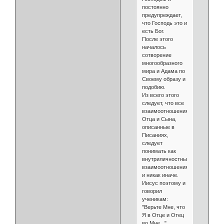
постоянно
предупреждает,
что Господь это и
есть Бог.
После этого
началось
сотворение
многообразного
мира и Адама по
Своему образу и
подобию.
Из всего этого
следует, что все
взаимоотношения
Отца и Сына,
описанные в
Писаниях,
следует
понимать как
внутриличностные
взаимоотношения
и никак иначе.
Иисус поэтому и
говорил
ученикам:
"Верьте Мне, что
Я в Отце и Отец
во Мне..."