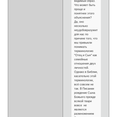
видимый образ.
Что может быть
проще и
понятнее этого
объяснения?
Да, оно
несколько
неудобовразумительно
для нас по
причине того, что
мы привыкли
понимать
терминологию
"Отец и Сын" как
семейные
отношения двух
личностей.
Однако в Библии,
касательно этой
терминологии,
всё совсем не
так. В Писании
рождение Сына
Божьего прежде
всякой твари
вовсе не
является
размножением