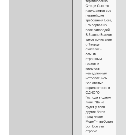
терминологию
Отец и Сын, то
нарушаются все
главнейшие
требования Бога,
Его первая из
всех заповедей.
В Законе Божием
такое понимание
о Творце
считалось
самым
страшным
грехом и
каралось
немедленным
истреблением.
Все святые
верили строго в
ОДНОГО
Господа в одном
лице. "Да не
будет у тебя
других богов
пред лицем
Моим" - требовал
Бог. Все эти
строгие