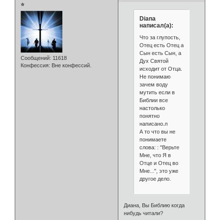
⭐
Diana
написал(а):
Что за глупость,
Отец есть Отец а
Сын есть Сын, а
Сообщений:
11618
Дух Святой
Конфессия:
Вне конфессий.
исходит от Отца.
Не понимаю
зачем воду
мутить если в
Библии все
настолько
понятно
написано.л
А то что вы не
понимаете
слова: : "Верьте
Мне, что Я в
Отце и Отец во
Мне...", это уже
другое дело.
Диана, Вы Библию когда
нибудь читали?