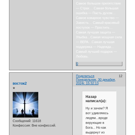
Самое большое препятствие
— Страх… Самая большая
ошибка — Пасть духом…
Самое коварное чувство —
Зависть… Самый красивый
поступок — Простить…
Самая лучшая защита —
Улыбка…Самая мощная сила
— ВЕРА…Самая лучшая
поддержка — Надежда…
Самый лучший подарок —
Любовь.
0
Поделиться
12
Понедельник, 30 декабря,
восток2
2024г. 15:32:13
⭐
Назар
написал(а):
Ну и зачем? Я
вот удивляюсь
людям...вроде
Сообщений:
11618
верующие в
Конфессия:
Вне конфессий.
Бога... Но как
выдернут из