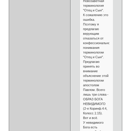
Новозаветная
терминология
"Отец и Сын".
К сожалению это
ошибка.
Поэтому я
предлагаю
верующим
отказаться от
конфессионального
понимания
терминологии
"Отец и Сын".
Предлагаю
принять во
внимание
объяснение этой
терминологии
апостолом
Павлом. Всего
лишь три слова -
ОБРАЗ БОГА
НЕВИДИМОГО
(2-е Коринф.4:4,
Колосс.1:15).
Вот и всё.
У невидимого
Бога есть