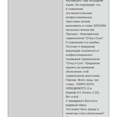
изучавшего Тору на родном
языке. Он подтвердит это.
К сожалению
послеапостольские
конфессиональные
Христиане начали
выискивать в слове ЭЛОХИМ
несколько личностей.
Причина - Новозаветная
терминология "Отец и Сын".
К сожалению это ошибка.
Поэтому я предлагаю
верующим отказаться от
конфессионального
понимания терминологии
"Отец и Сын". Предлагаю
принять во внимание
объяснение этой
терминологии апостолом
Павлом. Всего лишь три
слова - ОБРАЗ БОГА
НЕВИДИМОГО (2-е
Коринф.4:4, Колосс.1:15).
Вот и всё.
У невидимого Бога есть
видимый образ.
Что может быть проще и
понятнее этого объяснения?