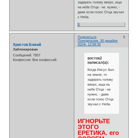
задирать голову вверх, ища
на небе Отца - не нужно, -
даже если голос Отца звучал
с Неба.
0
Поделиться
5
Понедельник, 30 декабря,
Христов Божий
2024г. 12:58:35
Заблокирован
Сообщений:
7857
восток2
Конфессия:
Вне конфессий.
написал(а):
Когда Иисус был
на земле, то
задирать голову
вверх, ища на
небе Отца - не
нужно, - даже
если голос Отца
звучал с Неба.
ИГНОРЬТЕ
ЭТОГО
ЕРЕТИКА. его