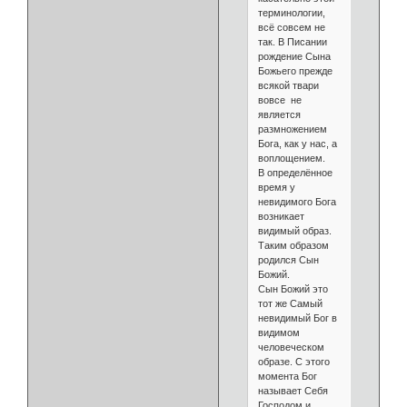
терминологии,
всё совсем не
так. В Писании
рождение Сына
Божьего прежде
всякой твари
вовсе не
является
размножением
Бога, как у нас, а
воплощением.
В определённое
время у
невидимого Бога
возникает
видимый образ.
Таким образом
родился Сын
Божий.
Сын Божий это
тот же Самый
невидимый Бог в
видимом
человеческом
образе. С этого
момента Бог
называет Себя
Господом и