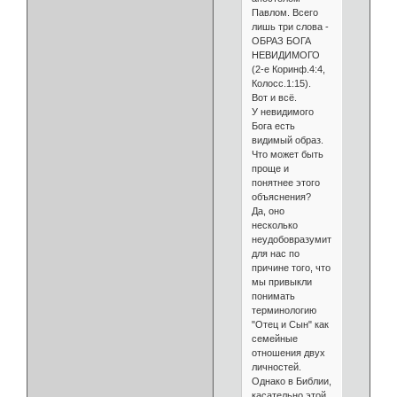
Павлом. Всего
лишь три слова -
ОБРАЗ БОГА
НЕВИДИМОГО
(2-е Коринф.4:4,
Колосс.1:15).
Вот и всё.
У невидимого
Бога есть
видимый образ.
Что может быть
проще и
понятнее этого
объяснения?
Да, оно
несколько
неудобовразумительно
для нас по
причине того, что
мы привыкли
понимать
терминологию
"Отец и Сын" как
семейные
отношения двух
личностей.
Однако в Библии,
касательно этой