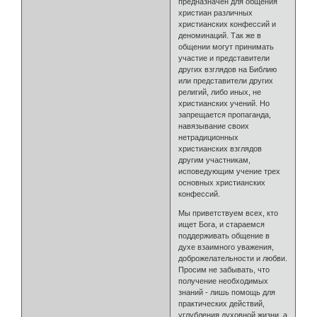
предназначен для общения
христиан различных
христианских конфессий и
деноминаций. Так же в
общении могут принимать
участие и представители
других взглядов на Библию
или представители других
религий, либо иных, не
христианских учений. Но
запрещается пропаганда,
навязывание своих
нетрадиционных
христианских взглядов
другим участникам,
исповедующим учение трех
основных христианских
конфессий.
Мы приветствуем всех, кто
ищет Бога, и стараемся
поддерживать общение в
духе взаимного уважения,
доброжелательности и любви.
Просим не забывать, что
получение необходимых
знаний - лишь помощь для
практических действий,
углубления духовной жизни, а