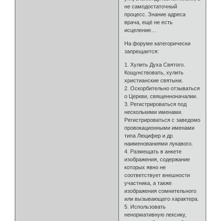
не самодостаточный
процесс. Знание адреса
врача, ещё не есть
исцеление…
На форуме категорически
запрещается:
1. Хулить Духа Святого.
Кощунствовать, хулить
христианские святыни.
2. Оскорбительно отзываться
о Церкви, священноначалии.
3. Регистрироваться под
несколькими именами.
Регистрироваться с заведомо
провокационными именами
типа Люцифер и др.
наименованиями лукавого.
4. Размещать в анкете
изображения, содержание
которых явно не
соответствует внешности
участника, а также
изображения сомнительного
или вызывающего характера.
5. Использовать
ненормативную лексику,