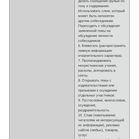
делать сообщения грубые по
тону и содержанию.
Использовать сленг, который
может быть непонятен
другим собеседникам.
Переходить с обсуждения
заявленной темы на
обсуждение личности
собеседников.
6. Клеветать (распространять
ложную информацию
очернительного характера).
7. Пропагандировать
нехристианские учения,
расколы, агитировать в
секты.
8. Открывать темы с
издевательствами или
призывами к осуждению
отдельных участников.
9. Пустословие, многословие,
осуждения,
раздражительность.
10. Спам (навязывание
читателям не интересующей
их информации), реклама
сайтов (любых), товаров,
услуг.