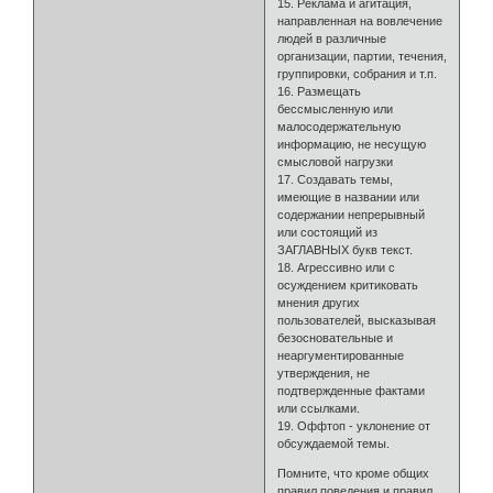
15. Реклама и агитация,
направленная на вовлечение
людей в различные
организации, партии, течения,
группировки, собрания и т.п.
16. Размещать
бессмысленную или
малосодеpжательнyю
информацию, не несущую
смысловой нагрузки
17. Создавать темы,
имеющие в названии или
содержании непрерывный
или состоящий из
ЗАГЛАВНЫХ букв текст.
18. Агрессивно или с
осуждением критиковать
мнения других
пользователей, высказывая
безосновательные и
неаргументированные
утверждения, не
подтвержденные фактами
или ссылками.
19. Оффтоп - уклонение от
обсуждаемой темы.
Помните, что кроме общих
правил поведения и правил