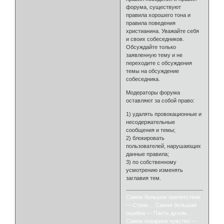
форума, существуют
правила хорошего тона и
правила поведения
христианина. Уважайте себя
и своих собеседников.
Обсуждайте только
заявленную тему и не
переходите с обсуждения
темы на обсуждение
собеседника.
Модераторы форума
оставляют за собой право:
1) удалять провокационные и
несодержательные
сообщения и темы;
2) блокировать
пользователей, нарушающих
данные правила;
3) по собственному
усмотрению изменять
заглавия тем.
Самое большое препятствие
— Страх… Самая большая
ошибка — Пасть духом…
Самое коварное чувство —