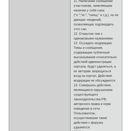
11. Написание сообщений
участникам, заявляющим
наличие у себя сана
("о.","иг.", "свящ." и т.д.), но не
дающих сведений,
позволяющих подтвердить
этот сан.
12. Открытие тем с
одинаковыми названиями.
13. Осуждать модерацию.
Темы и сообщения,
содержащие публичные
высказывания относительно
действий администрации
портала, будут удаляться, а
их авторам запрещаться
вход на портал. Действия
модерации не обсуждаются.
14. Совершать действия,
являющиеся нарушением
существующего
законодательства РФ,
авторского права и норм
поведения в сети.
Пользователи,
осуществившие такие
действия с форума
удаляются.