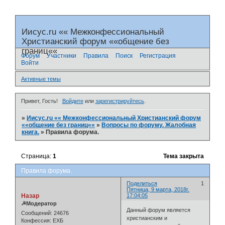
Иисус.ru «« Межконфессиональный
Христианский форум ««общение без
границ««
Форум
Участники
Правила
Поиск
Регистрация
Войти
Активные темы
Привет, Гость!
Войдите
или
зарегистрируйтесь
.
»
Иисус.ru «« Межконфессиональный Христианский форум
««общение без границ««
»
Вопросы по форуму. Жалобная
книга.
»
Правила форума.
Страница:
1
Тема закрыта
Правила форума.
Поделиться
1
Пятница, 9 марта, 2018г.
Назар
17:04:05
☭Модератор
Данный форум является
Сообщений:
24676
христианским и
Конфессия:
ЕХБ