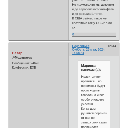
уместен...никто не знает.
Но я думаю,что мы доживем
и до европейского халифата
и до развала Штатов.
В США сейчас такое же
состояние как у СССР в 80-
хх
0
Поделиться
12614
Суббота, 25 мая, 2024г.
Назар
14:58:34
☭Модератор
Сообщений:
24676
Маринка
Конфессия:
ЕХБ
написал(а):
Нравится-не-
нравится....но
перемены будут
происходить
глобально и без
особого нашего
участия....
Когда дом
рушится,перемены
от нас не
зависят,они сами
происходят...