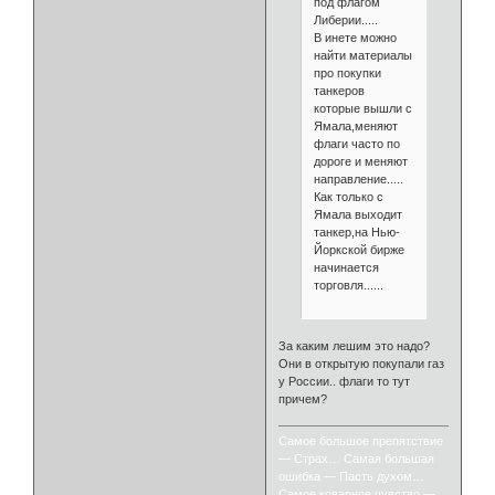
под флагом
Либерии.....
В инете можно
найти материалы
про покупки
танкеров
которые вышли с
Ямала,меняют
флаги часто по
дороге и меняют
направление.....
Как только с
Ямала выходит
танкер,на Нью-
Йоркской бирже
начинается
торговля......
За каким лешим это надо?
Они в открытую покупали газ
у России.. флаги то тут
причем?
Самое большое препятствие
— Страх… Самая большая
ошибка — Пасть духом…
Самое коварное чувство —