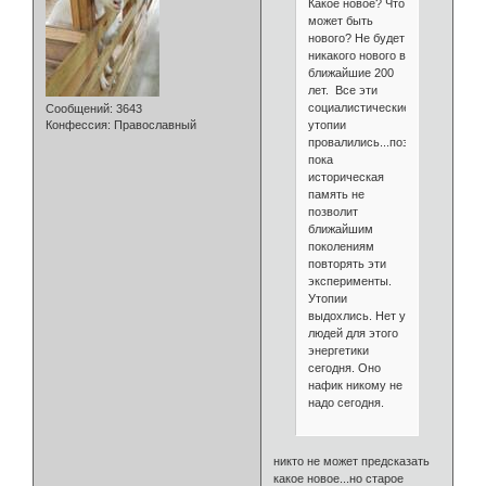
Какое новое? Что
может быть
нового? Не будет
никакого нового в
ближайшие 200
лет. Все эти
социалистические
Сообщений:
3643
утопии
Конфессия:
Православный
провалились...поэтому
пока
историческая
память не
позволит
ближайшим
поколениям
повторять эти
эксперименты.
Утопии
выдохлись. Нет у
людей для этого
энергетики
сегодня. Оно
нафик никому не
надо сегодня.
никто не может предсказать
какое новое...но старое