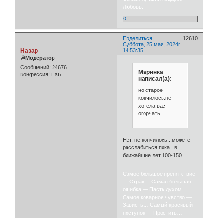
Любовь.
0
Поделиться
12610
Суббота, 25 мая, 2024г.
Назар
14:53:35
☭Модератор
Сообщений:
24676
Маринка
Конфессия:
ЕХБ
написал(а):
но старое
кончилось.не
хотела вас
огорчать.
Нет, не кончилось...можете
расслабиться пока...в
ближайшие лет 100-150..
Самое большое препятствие
— Страх… Самая большая
ошибка — Пасть духом…
Самое коварное чувство —
Зависть… Самый красивый
поступок — Простить…