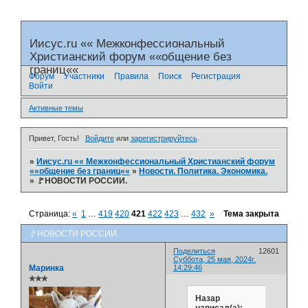
Иисус.ru «« Межконфессиональный
Христианский форум ««общение без
границ««
Форум
Участники
Правила
Поиск
Регистрация
Войти
Активные темы
Привет, Гость!
Войдите
или
зарегистрируйтесь
.
»
Иисус.ru «« Межконфессиональный Христианский форум
««общение без границ««
»
Новости. Политика. Экономика.
»
🚩НОВОСТИ РОССИИ.
Страница:
«
1
…
419
420
421
422
423
…
432
»
Тема закрыта
🚩НОВОСТИ РОССИИ.
Поделиться
12601
Суббота, 25 мая, 2024г.
Маринка
14:29:46
✯✯✯
Назар
написал(а):