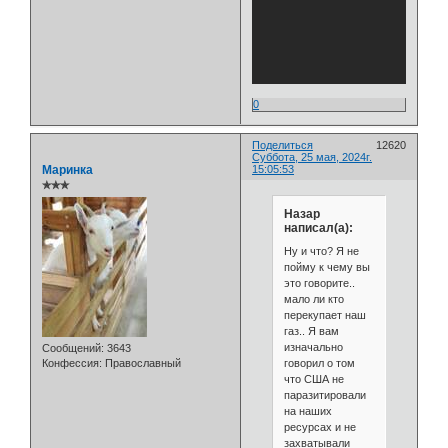
0
Поделиться
12620
Суббота, 25 мая, 2024г.
Маринка
15:05:53
✯✯✯
Назар
написал(а):
Ну и что? Я не
пойму к чему вы
это говорите..
мало ли кто
перекупает наш
газ.. Я вам
изначально
Сообщений:
3643
говорил о том
Конфессия:
Православный
что США не
паразитировали
на наших
ресурсах и не
захватывали