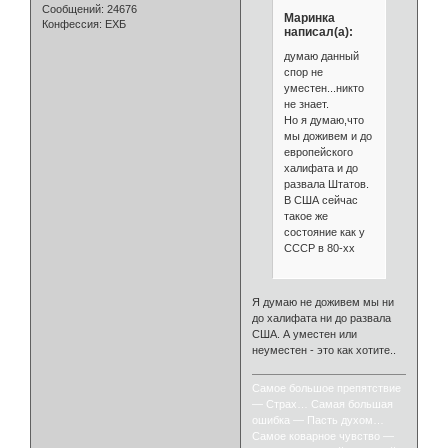
Сообщений:
24676
Маринка
Конфессия:
ЕХБ
написал(а):
думаю данный
спор не
уместен...никто
не знает.
Но я думаю,что
мы доживем и до
европейского
халифата и до
развала Штатов.
В США сейчас
такое же
состояние как у
СССР в 80-хх
Я думаю не доживем мы ни
до халифата ни до развала
США. А уместен или
неуместен - это как хотите..
Самое большое препятствие
— Страх… Самая большая
ошибка — Пасть духом…
Самое коварное чувство —