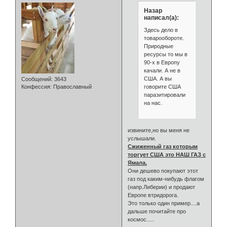
Назар
написал(а):
Здесь дело в
товарообороте.
Природные
ресурсы то мы в
90-х в Европу
качали. А не в
США. А вы
Сообщений:
3643
говорите США
Конфессия:
Православный
паразитировали
на нас.
извините,но вы меня не
услышали.
Сжиженный газ которым
торгует США это НАШ ГАЗ с
Ямала.
Они дешево покупают этот
газ под каким-нибудь флагом
(напр.Либерии) и продают
Европе втридорога.
Это только один пример....а
дальше почитайте про
космос.....