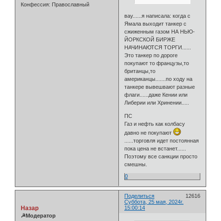
Конфессия:
Православный
вау......я написала: когда с
Ямала выходит танкер с
сжиженным газом НА НЬЮ-
ЙОРКСКОЙ БИРЖЕ
НАЧИНАЮТСЯ ТОРГИ......
Это танкер по дороге
покупают то французы,то
британцы,то
американцы.......по ходу на
танкере вывешвают разные
флаги......даже Кении или
Либерии или Хринении.....
ПС
Газ и нефть как колбасу
давно не покупают
......торговля идет постоянная
пока цена не встанет......
Поэтому все санкции просто
смешны.
0
Поделиться
12616
Суббота, 25 мая, 2024г.
Назар
15:00:14
☭Модератор