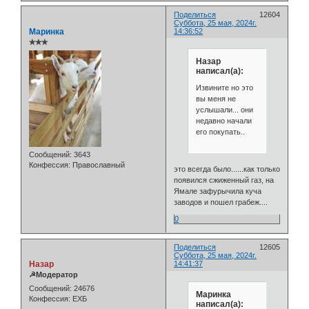
Поделиться
12604
Суббота, 25 мая, 2024г.
Маринка
14:36:52
✯✯✯
Назар
написал(а):
Извините но это
вы меня не
услышали... они
недавно начали
его покупать..
Сообщений:
3643
Конфессия:
Православный
это всегда было......как только
появился сжиженный газ, на
Ямале зафурычила куча
заводов и пошел грабеж....
0
Поделиться
12605
Суббота, 25 мая, 2024г.
Назар
14:41:37
☭Модератор
Сообщений:
24676
Маринка
Конфессия:
ЕХБ
написал(а):