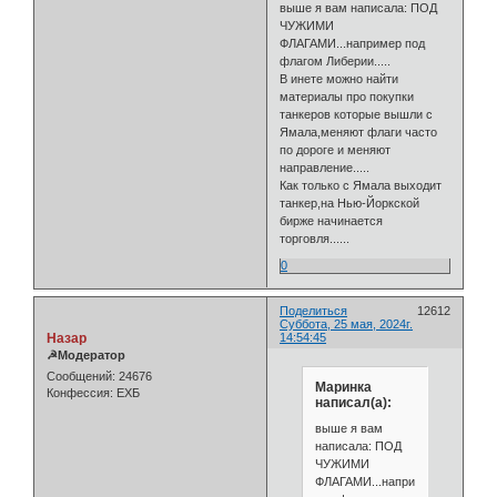
выше я вам написала: ПОД
ЧУЖИМИ
ФЛАГАМИ...например под
флагом Либерии.....
В инете можно найти
материалы про покупки
танкеров которые вышли с
Ямала,меняют флаги часто
по дороге и меняют
направление.....
Как только с Ямала выходит
танкер,на Нью-Йоркской
бирже начинается
торговля......
0
Поделиться
12612
Суббота, 25 мая, 2024г.
Назар
14:54:45
☭Модератор
Сообщений:
24676
Маринка
Конфессия:
ЕХБ
написал(а):
выше я вам
написала: ПОД
ЧУЖИМИ
ФЛАГАМИ...например