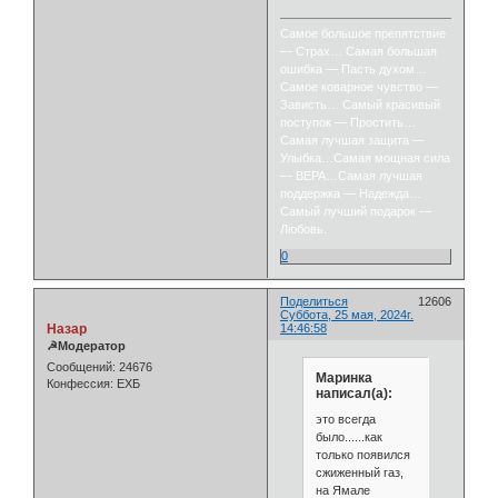
Самое большое препятствие
— Страх… Самая большая
ошибка — Пасть духом…
Самое коварное чувство —
Зависть… Самый красивый
поступок — Простить…
Самая лучшая защита —
Улыбка…Самая мощная сила
— ВЕРА…Самая лучшая
поддержка — Надежда…
Самый лучший подарок —
Любовь.
0
Поделиться
12606
Суббота, 25 мая, 2024г.
Назар
14:46:58
☭Модератор
Сообщений:
24676
Маринка
Конфессия:
ЕХБ
написал(а):
это всегда
было......как
только появился
сжиженный газ,
на Ямале