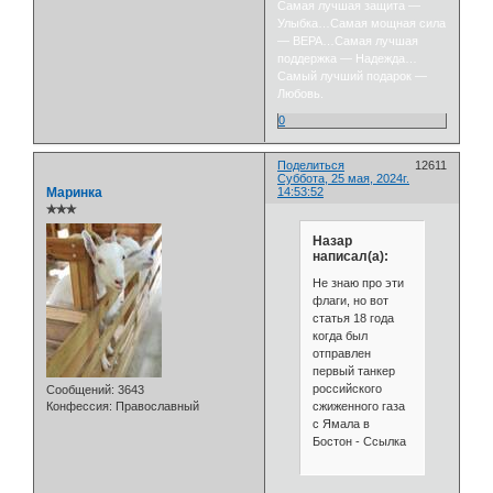
Самая лучшая защита —
Улыбка…Самая мощная сила
— ВЕРА…Самая лучшая
поддержка — Надежда…
Самый лучший подарок —
Любовь.
0
Поделиться
12611
Суббота, 25 мая, 2024г.
Маринка
14:53:52
✯✯✯
Назар
написал(а):
Не знаю про эти
флаги, но вот
статья 18 года
когда был
отправлен
первый танкер
российского
Сообщений:
3643
сжиженного газа
Конфессия:
Православный
с Ямала в
Бостон - Ссылка