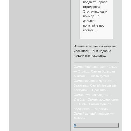
продают Европе
втридорога.
Это только один
пример....а
дальше
почитайте про
космос.....
Извините но это вы меня не
услышали... они недавно
начали его покупать..
Самое большое препятствие
— Страх… Самая большая
ошибка — Пасть духом…
Самое коварное чувство —
Зависть… Самый красивый
поступок — Простить…
Самая лучшая защита —
Улыбка…Самая мощная сила
— ВЕРА…Самая лучшая
поддержка — Надежда…
Самый лучший подарок —
Любовь.
0