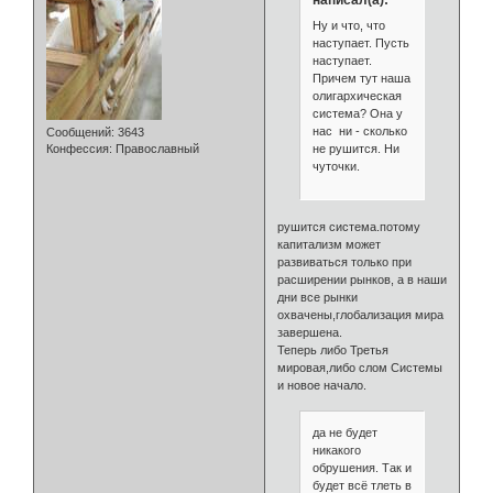
Ну и что, что
наступает. Пусть
наступает.
Причем тут наша
олигархическая
система? Она у
нас ни - сколько
Сообщений:
3643
не рушится. Ни
Конфессия:
Православный
чуточки.
рушится система.потому
капитализм может
развиваться только при
расширении рынков, а в наши
дни все рынки
охвачены,глобализация мира
завершена.
Теперь либо Третья
мировая,либо слом Системы
и новое начало.
да не будет
никакого
обрушения. Так и
будет всё тлеть в