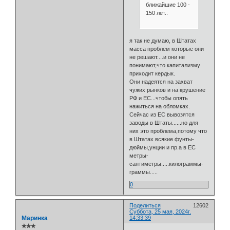
ближайшие 100 -
150 лет..
я так не думаю, в Штатах
масса проблем которые они
не решают....и они не
понимают,что капитализму
приходит кердык.
Они надеятся на захват
чужих рынков и на крушение
РФ и ЕС...чтобы опять
нажиться на обломках.
Сейчас из ЕС вывозятся
заводы в Штаты......но для
них это проблема,потому что
в Штатах всякие фунты-
дюймы,унции и пр.а в ЕС
метры-
сантиметры.....килограммы-
граммы.....
0
Поделиться
12602
Суббота, 25 мая, 2024г.
Маринка
14:33:39
✯✯✯