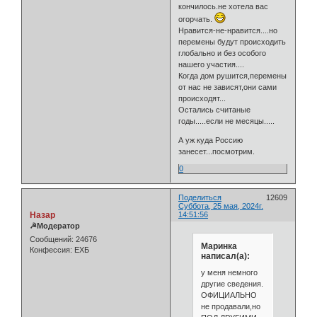
кончилось.не хотела вас
огорчать.
Нравится-не-нравится....но
перемены будут происходить
глобально и без особого
нашего участия....
Когда дом рушится,перемены
от нас не зависят,они сами
происходят...
Остались считаные
годы.....если не месяцы.....
А уж куда Россию
занесет...посмотрим.
0
Поделиться
12609
Суббота, 25 мая, 2024г.
Назар
14:51:56
☭Модератор
Сообщений:
24676
Маринка
Конфессия:
ЕХБ
написал(а):
у меня немного
другие сведения.
ОФИЦИАЛЬНО
не продавали,но