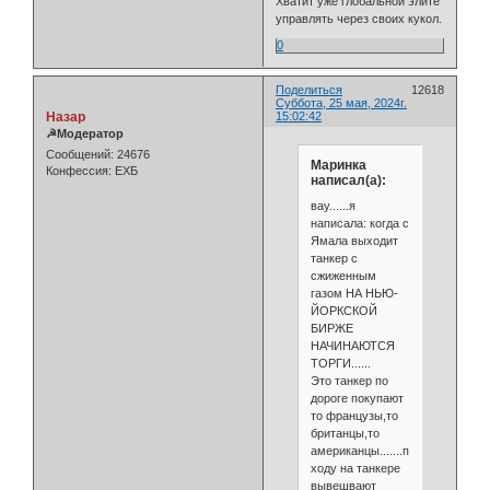
Хватит уже глобальной элите
управлять через своих кукол.
0
Поделиться
12618
Суббота, 25 мая, 2024г.
Назар
15:02:42
☭Модератор
Сообщений:
24676
Маринка
Конфессия:
ЕХБ
написал(а):
вау......я
написала: когда с
Ямала выходит
танкер с
сжиженным
газом НА НЬЮ-
ЙОРКСКОЙ
БИРЖЕ
НАЧИНАЮТСЯ
ТОРГИ......
Это танкер по
дороге покупают
то французы,то
британцы,то
американцы.......по
ходу на танкере
вывешвают