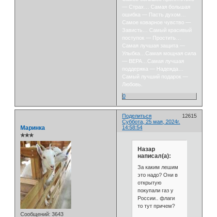
— Страх… Самая большая
ошибка — Пасть духом…
Самое коварное чувство —
Зависть… Самый красивый
поступок — Простить…
Самая лучшая защита —
Улыбка…Самая мощная сила
— ВЕРА…Самая лучшая
поддержка — Надежда…
Самый лучший подарок —
Любовь.
0
Поделиться
12615
Суббота, 25 мая, 2024г.
Маринка
14:58:54
✯✯✯
Назар
написал(а):
За каким лешим
это надо? Они в
открытую
покупали газ у
России.. флаги
то тут причем?
Сообщений:
3643