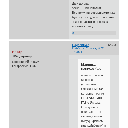
Да,и доллар
тоже.......монополия.
Все покупки совершаются за
бумагу....не удивительно.что
золото растет в цене как
поганки в лесу.
0
Поделиться
12603
Суббота, 25 мая, 2024г.
Назар
14:35:11
☭Модератор
Сообщений:
24676
Маринка
Конфессия:
ЕХБ
написал(а):
извините,но вы
меня не
услышали.
Сжиженный газ
которым торгует
США это НАШ
ГАЗ с Ямала.
Они дешево
покупают этот
газ под каким-
нибудь флагом
(напр.Либерии) и