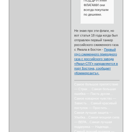
ПОД ДРУГИМИ
ФЛАГАМИ они
всегда покупали
по дешевке.
Не знаю про эти флаги, но
вот статья 18 года когда был
отправлен первый танкер
российского сжиженного газа
с Ямала в Бостон -
Первый
груз сжиженного природного
газа с российского завода
«Ямал-СПГ» направляется в
порт Бостона, сообщает
«Коммерсантъ».
Самое большое препятствие
— Страх… Самая большая
ошибка — Пасть духом…
Самое коварное чувство —
Зависть… Самый красивый
поступок — Простить…
Самая лучшая защита —
Улыбка…Самая мощная сила
— ВЕРА…Самая лучшая
поддержка — Надежда…
Самый лучший подарок —