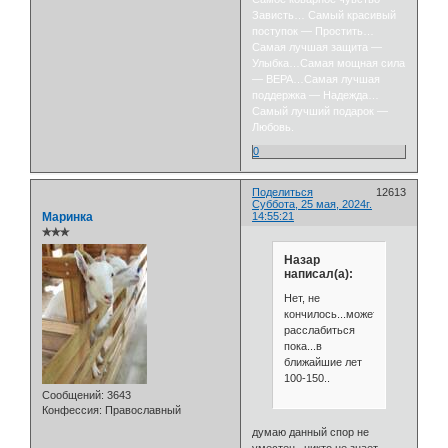
Зависть… Самый красивый
поступок — Простить…
Самая лучшая защита —
Улыбка…Самая мощная сила
— ВЕРА…Самая лучшая
поддержка — Надежда…
Самый лучший подарок —
Любовь.
0
Поделиться
12613
Суббота, 25 мая, 2024г.
Маринка
14:55:21
✯✯✯
Назар
написал(а):
Нет, не
кончилось...можете
расслабиться
пока...в
ближайшие лет
100-150..
Сообщений:
3643
Конфессия:
Православный
думаю данный спор не