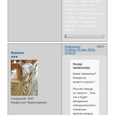
Зависть… Самый красивый
поступок — Простить…
Самая лучшая защита —
Улыбка…Самая мощная сила
— ВЕРА…Самая лучшая
поддержка — Надежда…
Самый лучший подарок —
Любовь.
0
Поделиться
12617
Суббота, 25 мая, 2024г.
Маринка
15:00:39
✯✯✯
Назар
написал(а):
Какие перемены?
Конкретно
можете сказать?
Россию никуда
не занесет... Она
так и будет
Сообщений:
3643
феодально-
Конфессия:
Православный
олигархической с
огромным
креном назад в