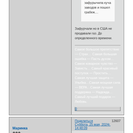
зафурычила куча
заводов и пошел
грабеж....
Зафурчали но в США не
продавали газ. До
определенного времени.
Самое большое препятствие
— Страх… Самая большая
ошибка — Пасть духом…
Самое коварное чувство —
Зависть… Самый красивый
поступок — Простить…
Самая лучшая защита —
Улыбка…Самая мощная сила
— ВЕРА…Самая лучшая
поддержка — Надежда…
Самый лучший подарок —
Любовь.
0
Поделиться
12607
Суббота, 25 мая, 2024г.
Маринка
14:48:09
✯✯✯