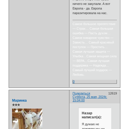
ничего не закупали. А вот
Европа - да. Европа
паразитировала на нас.
Самое большое препятствие
— Страх… Самая большая
ошибка — Пасть духом…
Самое коварное чувство —
Зависть… Самый красивый
поступок — Простить…
Самая лучшая защита —
Улыбка…Самая мощная сила
— ВЕРА…Самая лучшая
поддержка — Надежда…
Самый лучший подарок —
Любовь.
0
Поделиться
12619
Суббота, 25 мая, 2024г.
Маринка
15:04:00
✯✯✯
Назар
написал(а):
Я думаю не
доживем мы ни