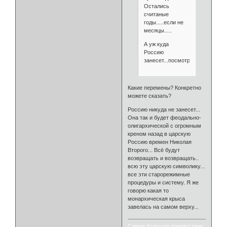
Остались
считаные
годы.....если не
месяцы.....
А уж куда
Россию
занесет...посмотрим.
Какие перемены? Конкретно
можете сказать?
Россию никуда не занесет...
Она так и будет феодально-
олигархической с огромным
креном назад в царскую
Россию времен Николая
Второго... Всё будут
возвращать и возвращать..
всю эту царскую символику...
все эти старорежимные
процедуры и систему. Я же
говорю какая то
монархическая крыса
завелась на самом верху...
Самое большое препятствие