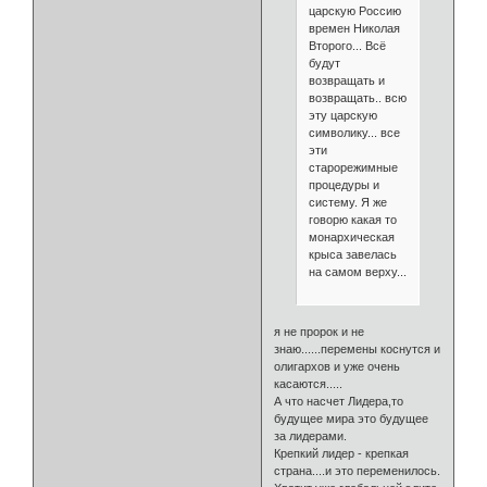
царскую Россию
времен Николая
Второго... Всё
будут
возвращать и
возвращать.. всю
эту царскую
символику... все
эти
старорежимные
процедуры и
систему. Я же
говорю какая то
монархическая
крыса завелась
на самом верху...
я не пророк и не
знаю......перемены коснутся и
олигархов и уже очень
касаются.....
А что насчет Лидера,то
будущее мира это будущее
за лидерами.
Крепкий лидер - крепкая
страна....и это переменилось.