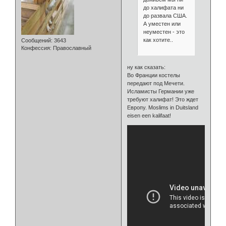
до халифата ни
до развала США.
А уместен или
неуместен - это
как хотите..
Сообщений:
3643
Конфессия:
Православный
ну как сказать:
Во Франции костелы
передают под Мечети.
Исламисты Германии уже
требуют халифат! Это ждет
Европу. Moslims in Duitsland
eisen een kalifaat!