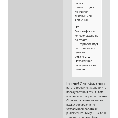
разные
флаги......даже
Кении или
Либерии или
Хринении.....
ПС
Газ и нефть как
колбасу давно не
покупают
......торговля идет
постоянная пока
цена не
встанет......
Поэтому все
санкции просто
смешны.
Ну и что? Я не пойму к чему
вы это говорите.. мало ли кто
перекупает наш газ.. Я вам
изначально говорил о том что
США не паразитировали на
наших ресурсах и не
захватывали советский
рынок сбыта. Мы у США в 90-
х кроме окорочков буша