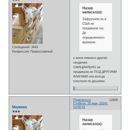
Назар
написал(а):
Зафурчали но в
США не
продавали газ.
До
определенного
времени.
Сообщений:
3643
Конфессия:
Православный
у меня немного другие
сведения.
ОФИЦИАЛЬНО не
продавали,но ПОД ДРУГИМИ
ФЛАГАМИ они всегда
покупали по дешевке.
0
Поделиться
12608
Суббота, 25 мая, 2024г.
Маринка
14:50:41
✯✯✯
Назар
написал(а):