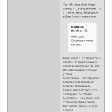
Третий мировой не будет
потому что все понимают что
это конец мира. Гибридные
войны будут и локальные.
Маринка
написал(а):
либо слом
Системы и новое
начало.
Какое новое? Что может быть
нового? Не будет никакого
нового в ближайшие 200 лет.
Все эти социалистические
утопии
провалились...поэтому пока
историческая память не
позволит ближайшим
поколениям повторять эти
эксперименты. Утопии
выдохлись. Нет у людей для
этого энергетики сегодня.
Оно нафик никому не надо
сегодня.