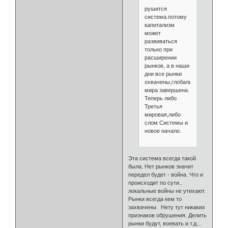
рушится
система.потому
капитализм
может
развиваться
только при
расширении
рынков, а в наши
дни все рынки
охвачены,глобализация
мира завершена.
Теперь либо
Третья
мировая,либо
слом Системы и
новое начало.
Эта система всегда такой
была. Нет рынков значит
передел будет - война. Что и
происходит по сути..
локальные войны не утихают.
Рынки всегда кем то
захвачены. Нету тут никаких
признаков обрушения. Делить
рынки будут, воевать и т.д...