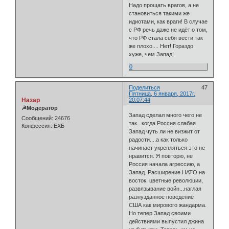
Надо прощать врагов, а не
становиться такими же
идиотами, как враги! В случае
с РФ речь даже не идёт о том,
что РФ стала себя вести так
же плохо.... Нет! Гораздо
хуже, чем Запад!
0
Поделиться
47
Пятница, 6 января, 2017г.
Назар
20:07:44
☭Модератор
Запад сделал много чего не
Сообщений:
24676
так...когда Россия слабая
Конфессия:
ЕХБ
Запад чуть ли не визжит от
радости....а как только
начинает укрепляться это не
нравится. Я повторю, не
Россия начала агрессию, а
Запад. Расширение НАТО на
восток, цветные революции,
развязывание войн...наглая
разнузданное поведение
США как мирового жандарма.
Но тепер Запад своими
действиями выпустил джина