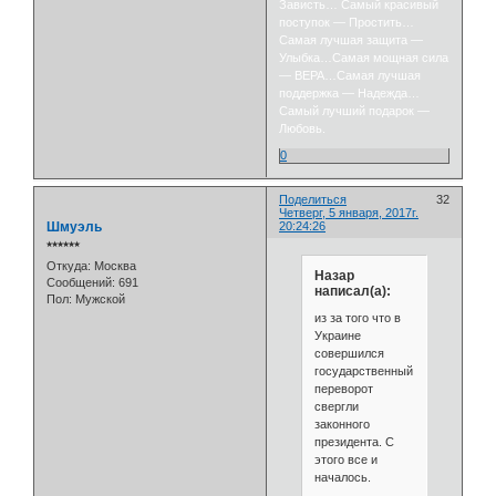
Зависть… Самый красивый
поступок — Простить…
Самая лучшая защита —
Улыбка…Самая мощная сила
— ВЕРА…Самая лучшая
поддержка — Надежда…
Самый лучший подарок —
Любовь.
0
Поделиться
32
Четверг, 5 января, 2017г.
Шмуэль
20:24:26
⭒⭒⭒⭒⭒⭒
Откуда:
Москва
Назар
Сообщений:
691
написал(а):
Пол:
Мужской
из за того что в
Украине
совершился
государственный
переворот
свергли
законного
президента. С
этого все и
началось.