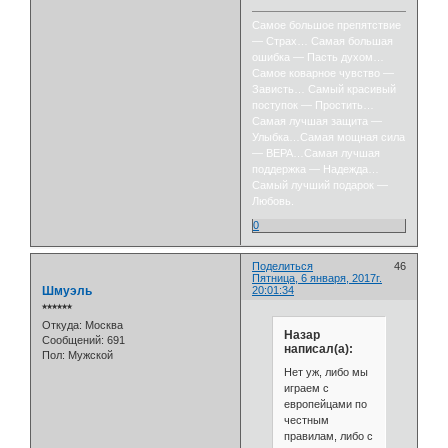
Самое большое препятствие
— Страх… Самая большая
ошибка — Пасть духом…
Самое коварное чувство —
Зависть… Самый красивый
поступок — Простить…
Самая лучшая защита —
Улыбка…Самая мощная сила
— ВЕРА…Самая лучшая
поддержка — Надежда…
Самый лучший подарок —
Любовь.
0
Поделиться
46
Пятница, 6 января, 2017г.
Шмуэль
20:01:34
⭒⭒⭒⭒⭒⭒
Откуда:
Москва
Назар
Сообщений:
691
написал(а):
Пол:
Мужской
Нет уж, либо мы
играем с
европейцами по
честным
правилам, либо с