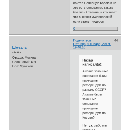
боится Северную Корею и на
это есть основания, так же
боялись Сталина, и кто знает,
что выкинет Жириновский
если станет лидером.
0
Поделиться
44
Пятница, 6 января, 2017г.
Шмуэль
19:46:10
⭒⭒⭒⭒⭒⭒
Откуда:
Москва
Назар
Сообщений:
691
написал(а):
Пол:
Мужской
А какие законные
основания были
проводить
референдум по
развалу СССР?
А какие были
законные
основания
проводить
референдум по
Косово?
Нет уж, либо мы