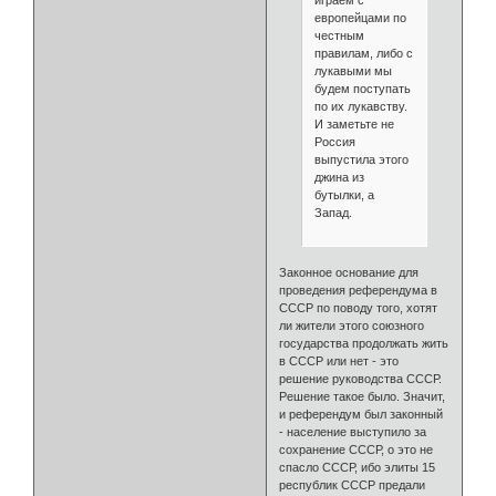
играем с
европейцами по
честным
правилам, либо с
лукавыми мы
будем поступать
по их лукавству.
И заметьте не
Россия
выпустила этого
джина из
бутылки, а
Запад.
Законное основание для
проведения референдума в
СССР по поводу того, хотят
ли жители этого союзного
государства продолжать жить
в СССР или нет - это
решение руководства СССР.
Решение такое было. Значит,
и референдум был законный
- население выступило за
сохранение СССР, о это не
спасло СССР, ибо элиты 15
республик СССР предали