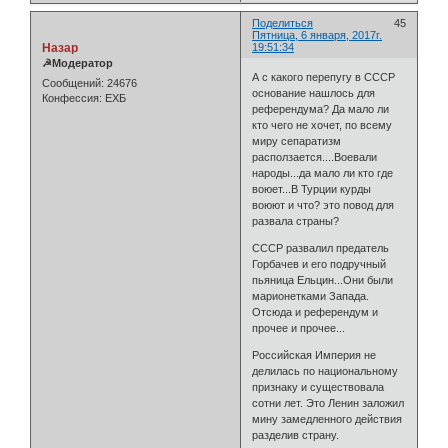
Поделиться
45
Пятница, 6 января, 2017г.
Назар
19:51:34
☭Модератор
А с какого перепугу в СССР
Сообщений:
24676
основание нашлось для
Конфессия:
ЕХБ
референдума? Да мало ли
кто чего не хочет, по всему
миру сепаратизм
расползается....Воевали
народы...да мало ли кто где
воюет...В Турции курды
воюют и что? это повод для
развала страны?
СССР развалил предатель
Горбачев и его подручный
пьяница Ельцин...Они были
марионетками Запада.
Отсюда и референдум и
прочее и прочее...
Российская Империя не
делилась по национальному
признаку и существовала
сотни лет. Это Ленин заложил
мину замедленного действия
разделив страну.