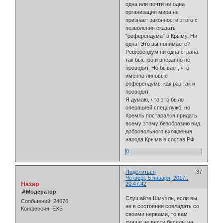
одна или почти ни одна
организация мира не
признает законности этого с
позволения сказать
"референдума" в Крыму. Ни
одна! Это вы понимаете?
Референдум ни одна страна
так быстро и внезапно не
проводит. Но бывает, что
именно липовые
референдумы как раз так и
проводят.
Я думаю, что это было
операцией спецслужб, но
Кремль постарался придать
всему этому безобразию вид
добровольного вхождения
народа Крыма в состав РФ.
0
Поделиться
37
Четверг, 5 января, 2017г.
Назар
20:47:42
☭Модератор
Слушайте Шмуэль, если вы
Сообщений:
24676
не в состоянии совладать со
Конфессия:
ЕХБ
своими нервами, то вам
лучше не вести беседы на