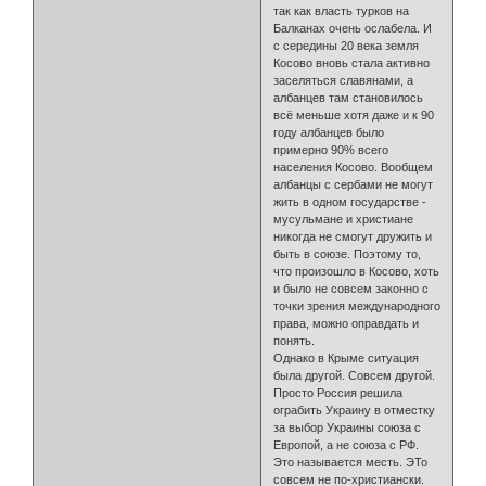
так как власть турков на
Балканах очень ослабела. И
с середины 20 века земля
Косово вновь стала активно
заселяться славянами, а
албанцев там становилось
всё меньше хотя даже и к 90
году албанцев было
примерно 90% всего
населения Косово. Вообщем
албанцы с сербами не могут
жить в одном государстве -
мусульмане и христиане
никогда не смогут дружить и
быть в союзе. Поэтому то,
что произошло в Косово, хоть
и было не совсем законно с
точки зрения международного
права, можно оправдать и
понять.
Однако в Крыме ситуация
была другой. Совсем другой.
Просто Россия решила
ограбить Украину в отместку
за выбор Украины союза с
Европой, а не союза с РФ.
Это называется месть. ЭТо
совсем не по-христиански.