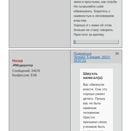
змеи и простыми, как голуби.
Не позволяйте себя
обманывать. Боритесь с
наивностью и легковерием
властям.
Хорошо я с вами об этом
больше не стану говорить.
Простите за критику.
0
Поделиться
39
Четверг, 5 января, 2017г.
Назар
20:57:21
☭Модератор
Сообщений:
24676
Шмуэль
Конфессия:
ЕХБ
написал(а):
Вас обманули
власти. Они это
хорошо умеют
делать. Прошу
вас не быть
наивным
человеком.
Христос
призывал своих
учеников быть