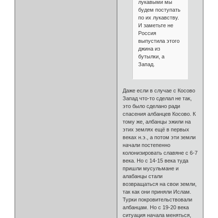
лукавыми мы
будем поступать
по их лукавству.
И заметьте не
Россия
выпустила этого
джина из
бутылки, а
Запад.
Даже если в случае с Косово
Запад что-то сделал не так,
это было сделано ради
спасения албанцев Косово. К
тому же, албанцы эжили на
этих землях ещё в первых
веках н.э., а потом эти земли
начали постепенно
колонизировать славяне с 6-7
века. Но с 14-15 века туда
пришли мусульмане и
алабанцы стали
возвращаться на свои земли,
так как они приняли Ислам.
Турки покровительствовали
албанцам. Но с 19-20 века
ситуация начала меняться,