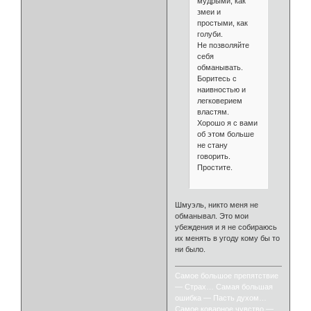
мудрыми, как
змеи и
простыми, как
голуби.
Не позволяйте
себя
обманывать.
Боритесь с
наивностью и
легковерием
властям.
Хорошо я с вами
об этом больше
не стану
говорить.
Простите.
Шмуэль, никто меня не
обманывал. Это мои
убеждения и я не собираюсь
их менять в угоду кому бы то
ни было.
Самое большое препятствие
— Страх… Самая большая
ошибка — Пасть духом…
Самое коварное чувство —