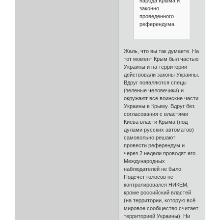
народа Крыма и
законно
проведенного
референдума.
Жаль, что вы так думаете. На
тот момент Крым был частью
Украины и на территории
действовали законы Украины.
Вдруг появляются спецы
(зеленые человечики) и
окружают все воинские части
Украины в Крыму. Вдруг без
согласования с властями
Киева власти Крыма (под
дулами русских автоматов)
самовольно решают
провести референдум и
через 2 недели проводят его.
Международных
наблюдателей не было.
Подсчет голосов не
контролировался НИКЕМ,
кроме российский властей
(на территории, которую всё
мировое сообщество считает
территорией Украины). Ни