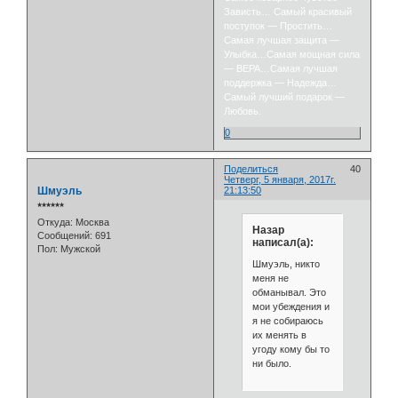
Зависть… Самый красивый
поступок — Простить…
Самая лучшая защита —
Улыбка…Самая мощная сила
— ВЕРА…Самая лучшая
поддержка — Надежда…
Самый лучший подарок —
Любовь.
0
Поделиться
40
Четверг, 5 января, 2017г.
Шмуэль
21:13:50
⭒⭒⭒⭒⭒⭒
Откуда:
Москва
Назар
Сообщений:
691
написал(а):
Пол:
Мужской
Шмуэль, никто
меня не
обманывал. Это
мои убеждения и
я не собираюсь
их менять в
угоду кому бы то
ни было.