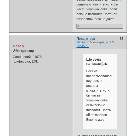
решила отхватить хотя бы
часть Украины себе, если
всю не позволят. Часть ей
позволили. Всю не дают.
0
Поделиться
35
Четверг, 5 января, 2017г.
Назар
20:35:32
☭Модератор
Сообщений:
24676
Шмуэль
Конфессия:
ЕХБ
написал(а):
Россия
воспользовалась
случаем и
решила
отхватить хотя
бы часть
Украины себе,
если всю не
позволят. Часть
ей позволили.
Всю не дают.