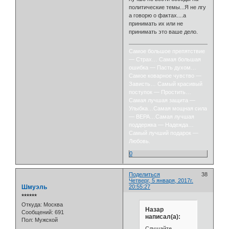
политические темы...Я не лгу
а говорю о фактах....а
принимать их или не
принимать это ваше дело.
Самое большое препятствие
— Страх… Самая большая
ошибка — Пасть духом…
Самое коварное чувство —
Зависть… Самый красивый
поступок — Простить…
Самая лучшая защита —
Улыбка…Самая мощная сила
— ВЕРА…Самая лучшая
поддержка — Надежда…
Самый лучший подарок —
Любовь.
0
Поделиться
38
Четверг, 5 января, 2017г.
Шмуэль
20:55:27
⭒⭒⭒⭒⭒⭒
Откуда:
Москва
Назар
Сообщений:
691
написал(а):
Пол:
Мужской
Слушайте