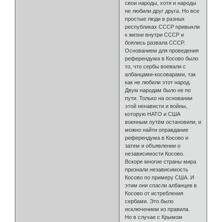
свои народы, хотя и народы
не любили друг друга. Но все
простые люди в разных
республиках СССР привыкли
к жизни внутри СССР и
боялись развала СССР.
Основанием для проведения
референдума в Косово было
то, что сербы воевали с
албанцами-косоварами, так
как не любили этот народ.
Двум народам было не по
пути. Только на основании
этой ненависти и войны,
которую НАТО и США
военным путём остановили, и
можно найти оправдание
референдума в Косово и
затем и объявлении о
независимости Косово.
Вскоре многие страны мира
признали независимость
Косово по примеру США. И
этим они спасли албанцев в
Косово от истребления
сербами. Это было
исключением из правила.
Но в случае с Крымом