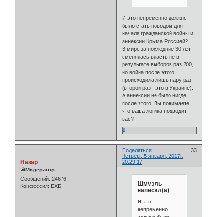
И это непременно должно
было стать поводом для
начала гражданской войны и
аннексии Крыма Россией?
В мире за последние 30 лет
сменялась власть не в
результате выборов раз 200,
но война после этого
происходила лишь пару раз
(второй раз - это в Украине).
А аннексии не было нигде
после этого. Вы понимаете,
что ваша логика подводит
вас?
0
Поделиться
33
Четверг, 5 января, 2017г.
Назар
20:29:17
☭Модератор
Сообщений:
24676
Шмуэль
Конфессия:
ЕХБ
написал(а):
И это
непременно