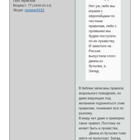
Пол:
Мужской
Возраст:
77
[1949-03-14]
Нет уж, либо мы
Skype:
restorer5151
играем с
европейцами по
честным
правилам, либо с
лукавыми мы
будем поступать
по их лукавству.
И заметьте не
Россия
выпустила этого
джина из
бутылки, а
Запад.
В библии записаны правила
морального поведения, но
даже верующие под
желанием подчиняться этим
правилам, понимают все по
разному.
В миру нет даже и примерно
таких правил. Поэтому не
может быть и лукавства.
Джина из бутылки тоже
никто не выпускал. Запад,