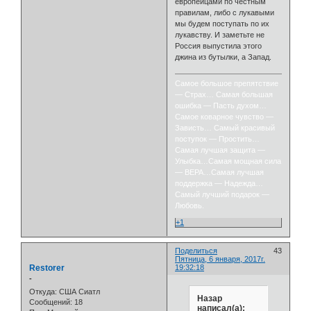
европейцами по честным
правилам, либо с лукавыми
мы будем поступать по их
лукавству. И заметьте не
Россия выпустила этого
джина из бутылки, а Запад.
Самое большое препятствие
— Страх… Самая большая
ошибка — Пасть духом…
Самое коварное чувство —
Зависть… Самый красивый
поступок — Простить…
Самая лучшая защита —
Улыбка…Самая мощная сила
— ВЕРА…Самая лучшая
поддержка — Надежда…
Самый лучший подарок —
Любовь.
+1
Поделиться
43
Пятница, 6 января, 2017г.
Restorer
19:32:18
-
Откуда:
США Сиатл
Назар
Сообщений:
18
написал(а):