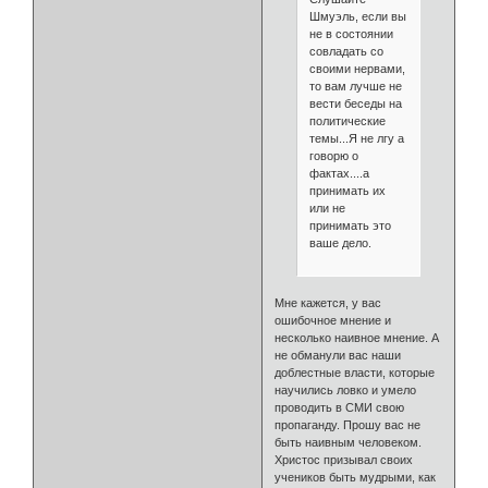
Шмуэль, если вы
не в состоянии
совладать со
своими нервами,
то вам лучше не
вести беседы на
политические
темы...Я не лгу а
говорю о
фактах....а
принимать их
или не
принимать это
ваше дело.
Мне кажется, у вас
ошибочное мнение и
несколько наивное мнение. А
не обманули вас наши
доблестные власти, которые
научились ловко и умело
проводить в СМИ свою
пропаганду. Прошу вас не
быть наивным человеком.
Христос призывал своих
учеников быть мудрыми, как