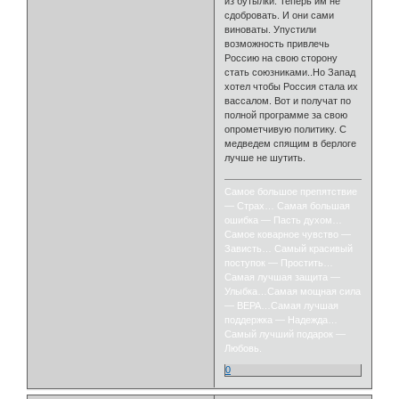
из бутылки. Теперь им не
сдобровать. И они сами
виноваты. Упустили
возможность привлечь
Россию на свою сторону
стать союзниками..Но Запад
хотел чтобы Россия стала их
вассалом. Вот и получат по
полной программе за свою
опрометчивую политику. С
медведем спящим в берлоге
лучше не шутить.
Самое большое препятствие
— Страх… Самая большая
ошибка — Пасть духом…
Самое коварное чувство —
Зависть… Самый красивый
поступок — Простить…
Самая лучшая защита —
Улыбка…Самая мощная сила
— ВЕРА…Самая лучшая
поддержка — Надежда…
Самый лучший подарок —
Любовь.
0