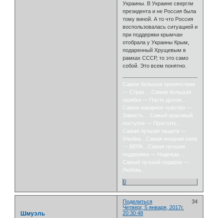
Украины. В Украине свергли
президента и не Россия была
тому виной. А то что Россия
воспользовалась ситуацией и
при поддержки крымчан
отобрала у Украины Крым,
подаренный Хрущевым в
рамках СССР, то это само
собой. Это всем понятно.
Самое большое препятствие
— Страх… Самая большая
ошибка — Пасть духом…
Самое коварное чувство —
Зависть… Самый красивый
поступок — Простить…
Самая лучшая защита —
Улыбка…Самая мощная сила
— ВЕРА…Самая лучшая
поддержка — Надежда…
Самый лучший подарок —
Любовь.
0
Поделиться
34
Четверг, 5 января, 2017г.
Шмуэль
20:30:48