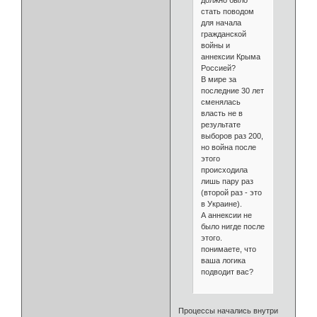
должно было
стать поводом
для начала
гражданской
войны и
аннексии Крыма
Россией?
В мире за
последние 30 лет
сменялась
власть не в
результате
выборов раз 200,
но война после
этого
происходила
лишь пару раз
(второй раз - это
в Украине).
А аннексии не
было нигде после
этого.
понимаете, что
ваша логика
подводит вас?
Процессы начались внутри