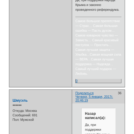
Да, при поддержки народа
Крыма и законно
проведенного референдума.
Самое большое препятствие
— Страх… Самая большая
ошибка — Пасть духом…
Самое коварное чувство —
Зависть… Самый красивый
поступок — Простить…
Самая лучшая защита —
Улыбка…Самая мощная сила
— ВЕРА…Самая лучшая
поддержка — Надежда…
Самый лучший подарок —
Любовь.
0
Поделиться
36
Четверг, 5 января, 2017г.
Шмуэль
20:46:19
⭒⭒⭒⭒⭒⭒
Откуда:
Москва
Назар
Сообщений:
691
написал(а):
Пол:
Мужской
Да, при
поддержки