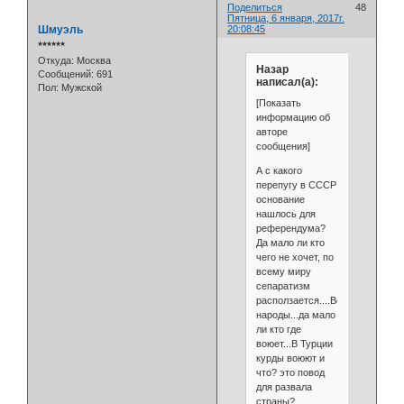
Поделиться
48
Пятница, 6 января, 2017г.
Шмуэль
20:08:45
⭒⭒⭒⭒⭒⭒
Откуда:
Москва
Назар
Сообщений:
691
написал(а):
Пол:
Мужской
[Показать
информацию об
авторе
сообщения]
А с какого
перепугу в СССР
основание
нашлось для
референдума?
Да мало ли кто
чего не хочет, по
всему миру
сепаратизм
расползается....Воевали
народы...да мало
ли кто где
воюет...В Турции
курды воюют и
что? это повод
для развала
страны?