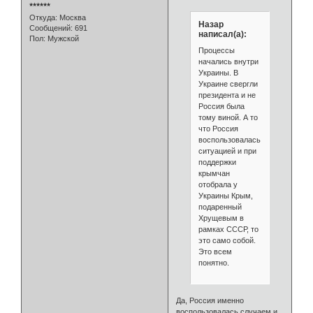
⭒⭒⭒⭒⭒⭒
Откуда:
Москва
Назар
Сообщений:
691
написал(а):
Пол:
Мужской
Процессы
начались внутри
Украины. В
Украине свергли
президента и не
Россия была
тому виной. А то
что Россия
воспользовалась
ситуацией и при
поддержки
крымчан
отобрала у
Украины Крым,
подаренный
Хрущевым в
рамках СССР, то
это само собой.
Это всем
понятно.
Да, Россия именно
воспользовалась случаем и