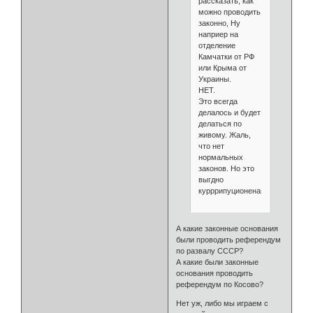
рассказать, как
можно проводить
законно, Ну
наприер на
отделение
Камчатки от РФ
или Крыма от
Украины.
НЕТ.
Это всегда
делалось и будет
делаться по
живому. Жаль,
что нет
нормальных
законов. Но это
выгдно
курррипуционенам.
А какие законные основания
были проводить референдум
по развалу СССР?
А какие были законные
основания проводить
референдум по Косово?
Нет уж, либо мы играем с