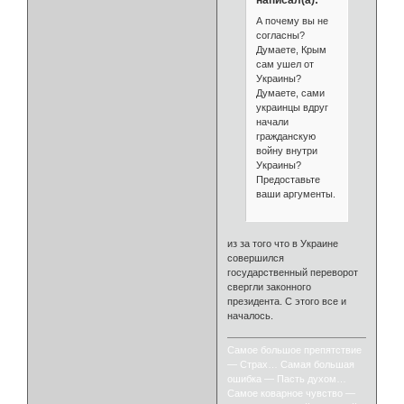
А почему вы не
согласны?
Думаете, Крым
сам ушел от
Украины?
Думаете, сами
украинцы вдруг
начали
гражданскую
войну внутри
Украины?
Предоставьте
ваши аргументы.
из за того что в Украине
совершился
государственный переворот
свергли законного
президента. С этого все и
началось.
Самое большое препятствие
— Страх… Самая большая
ошибка — Пасть духом…
Самое коварное чувство —