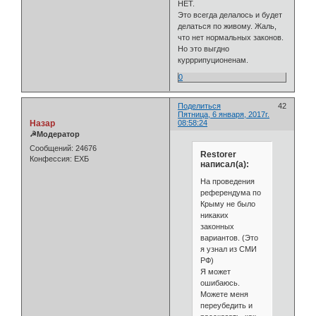
НЕТ.
Это всегда делалось и будет
делаться по живому. Жаль,
что нет нормальных законов.
Но это выгдно
курррипуционенам.
0
Поделиться
42
Пятница, 6 января, 2017г.
Назар
08:58:24
☭Модератор
Сообщений:
24676
Restorer
Конфессия:
ЕХБ
написал(а):
На проведения
референдума по
Крыму не было
никаких
законных
вариантов. (Это
я узнал из СМИ
РФ)
Я может
ошибаюсь.
Можете меня
переубедить и