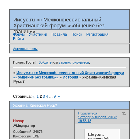
Иисус.ru «« Межконфессиональный
Христианский форум ««общение без
границ««
Форум
Участники
Правила
Поиск
Регистрация
Войти
Активные темы
Привет, Гость!
Войдите
или
зарегистрируйтесь
.
»
Иисус.ru «« Межконфессиональный Христианский форум
««общение без границ««
»
История
»
Украина=Киевская
Русь?
Страница:
«
1
2
3
4
…
9
»
Украина=Киевская Русь?
Поделиться
31
Четверг, 5 января, 2017г.
Назар
19:58:13
☭Модератор
Сообщений:
24676
Шмуэль
Конфессия:
ЕХБ
написал(а):