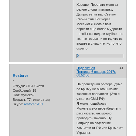
Хорошо. Простите меня за
резкие слова и критику.
Да просветит вас Светом
Своим Сам Бог через
Мессию! Я желаю вам
обрести ещё более мудрости
- чтобы вы видели глубже - не
то, что говорят и не то, что вы
видите и слышите, но то, что
скрыто.
0
Поделиться
41
Пятница, 6 января, 2017г.
Restorer
08:52:30
-
На проведения референдума
Откуда:
США Сиатл
по Крыму не было никаких
Сообщений:
18
законных вариантов. (Это я
Пол:
Мужской
узнал из СМИ РФ)
Возраст:
77
[1949-03-14]
Я может ошибаюсь.
Skype:
restorer5151
Можете меня переубедить и
рассказать, как можно
проводить законно, Ну
наприер на отделение
Камчатки от РФ или Крыма от
Украины.