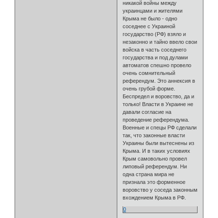
никакой войны между
украинцами и жителями
Крыма не было - одно
соседнее с Украиной
государство (РФ) взяло и
незаконно и тайно ввело свои
войска в часть соседнего
государства и под дулами
автоматов спешно провело
очень сомнительный
референдум. Это аннексия в
очень грубой форме.
Беспредел и воровство, да и
только! Власти в Украине не
давали согласие на
проведение референдума.
Военные и спецы РФ сделали
так, что законные власти
Украины были вытеснены из
Крыма. И в таких условиях
Крым самовольно провел
липовый референдум. Ни
одна страна мира не
признала это форменное
воровство у соседа законным
вхождением Крыма в РФ.
0