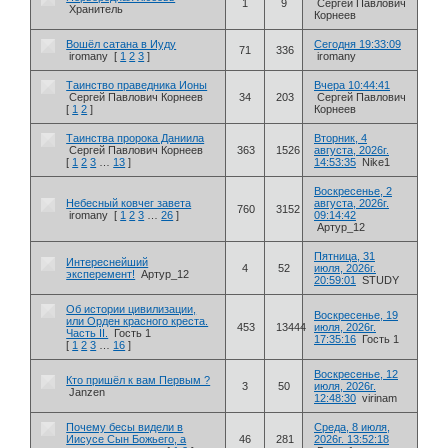
1
9
Сергей Павлович
Хранитель
Корнеев
Вошёл сатана в Иуду
Сегодня 19:33:09
71
336
iromany
[
1
2
3
]
iromany
Таинство праведника Ионы
Вчера 10:44:41
Сергей Павлович Корнеев
34
203
Сергей Павлович
[
1
2
]
Корнеев
Таинства пророка Даниила
Вторник, 4
Сергей Павлович Корнеев
363
1526
августа, 2026г.
[
1
2
3
…
13
]
14:53:35
Nike1
Воскресенье, 2
Небесный ковчег завета
августа, 2026г.
760
3152
iromany
[
1
2
3
…
26
]
09:14:42
Артур_12
Пятница, 31
Интереснейший
4
52
июля, 2026г.
эксперемент!
Артур_12
20:59:01
STUDY
Об истории цивилизации,
Воскресенье, 19
или Орден красного креста.
453
13444
июля, 2026г.
Часть II.
Гость 1
17:35:16
Гость 1
[
1
2
3
…
16
]
Воскресенье, 12
Кто пришёл к вам Первым ?
3
50
июля, 2026г.
Janzen
12:48:30
virinam
Почему бесы видели в
Среда, 8 июля,
Иисусе Сын Божьего, а
46
281
2026г. 13:52:18