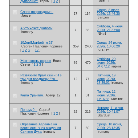
дьявол нет.
карим
[
1
2
]
Гость 1
Среда, 8 июля,
Слово возрождения .
17
114
2026г. 13:46:30
Janzen
Janzen
Суббота, 4 июля,
А что хочет диавол?
7
66
2026г. 21:37:00
iromany
Nike1
10Дев(Матфей гл.25)
Среда, 24 июня,
Сергей Павлович Корнеев
359
2438
2026г. 13:00:20
[
1
2
3
…
12
]
STUDY
Суббота, 20
Жестокость евреев
Воин
89
470
июня, 2026г.
Света
[
1
2
3
]
04:07:12
карим
Развяжите Храм сей и Я в
Пятница, 19
три дня воздвигну Его...
12
77
июня, 2026г.
iromany
18:39:01
iromany
Пятница, 12
Книга Урантия.
Артур_12
1
31
июня, 2026г.
11:16:35
Мистик
Четверг, 11 июня,
Почему?...
Сергей
32
316
2026г. 10:41:07
Павлович Корнеев
[
1
2
]
Stardust
Обрезание Авраама на
Среда, 10 июня,
плоти есть знак ожидания
7
60
2026г. 23:13:35
Святого Духа
iromany
iromany