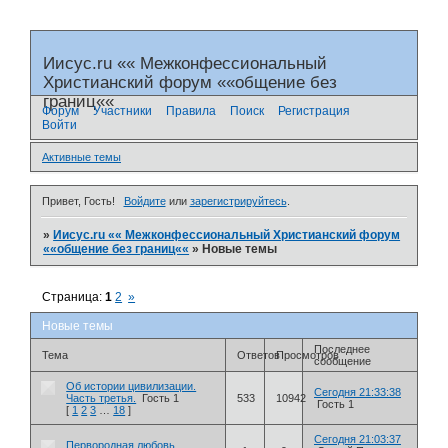
Иисус.ru «« Межконфессиональный
Христианский форум ««общение без
границ««
Форум
Участники
Правила
Поиск
Регистрация
Войти
Активные темы
Привет, Гость!
Войдите
или
зарегистрируйтесь
.
»
Иисус.ru «« Межконфессиональный Христианский форум
««общение без границ««
»
Новые темы
Страница:
1
2
»
Новые темы
Последнее
Тема
Ответов
Просмотров
сообщение
Об истории цивилизации.
Сегодня 21:33:38
Часть третья.
Гость 1
533
10942
Гость 1
[
1
2
3
…
18
]
Сегодня 21:03:37
Первородная любовь