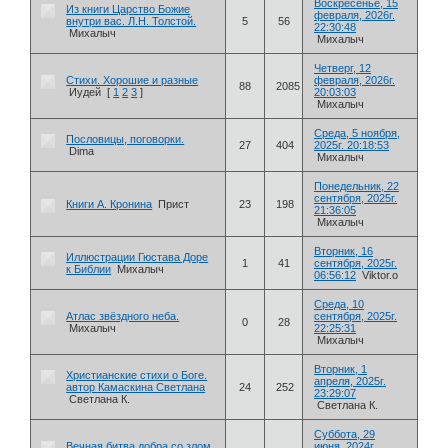
Воскресенье, 15
Из книги Царство Божие
февраля, 2026г.
внутри вас. Л.Н. Толстой.
5
56
22:30:48
Михалыч
Михалыч
Четверг, 12
Стихи. Хорошие и разные
февраля, 2026г.
88
2085
Иудей
[
1
2
3
]
20:03:03
Михалыч
Среда, 5 ноября,
Пословицы, поговорки.
27
404
2025г. 20:18:53
Dima
Михалыч
Понедельник, 22
сентября, 2025г.
Книги А. Кронина
Прист
23
198
21:36:05
Михалыч
Вторник, 16
Иллюстрации Гюстава Доре
1
41
сентября, 2025г.
к Библии
Михалыч
06:56:12
Viktor.o
Среда, 10
Атлас звёздного неба.
сентября, 2025г.
0
28
Михалыч
22:25:31
Михалыч
Вторник, 1
Христианские стихи о Боге.
апреля, 2025г.
автор Камаскина Светлана
24
252
23:29:07
Светлана К.
Светлана К.
Суббота, 29
Вечная битва добра со злом
июня, 2024г.