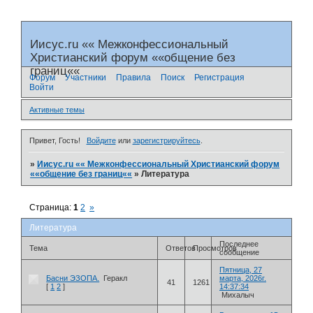
Иисус.ru «« Межконфессиональный
Христианский форум ««общение без
границ««
Форум
Участники
Правила
Поиск
Регистрация
Войти
Активные темы
Привет, Гость!
Войдите
или
зарегистрируйтесь
.
»
Иисус.ru «« Межконфессиональный Христианский форум
««общение без границ««
»
Литература
Страница:
1
2
»
Литература
Последнее
Тема
Ответов
Просмотров
сообщение
Пятница, 27
Басни ЭЗОПА.
Геракл
марта, 2026г.
41
1261
[
1
2
]
14:37:34
Михалыч