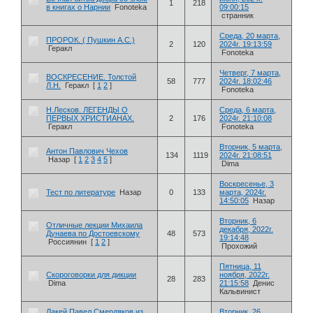
1
218
в книгах о Нарнии
Fonoteka
09:00:15
странник
Среда, 20 марта,
ПРОРОК. ( Пушкин А.С.)
2
120
2024г. 19:13:59
Геракл
Fonoteka
Четверг, 7 марта,
ВОСКРЕСЕНИЕ. Толстой
58
777
2024г. 18:02:46
Л.Н.
Геракл
[
1
2
]
Fonoteka
Н.Лесков. ЛЕГЕНДЫ О
Среда, 6 марта,
ПЕРВЫХ ХРИСТИАНАХ.
2
176
2024г. 21:10:08
Геракл
Fonoteka
Вторник, 5 марта,
Антон Павлович Чехов
134
1119
2024г. 21:08:51
Назар
[
1
2
3
4
5
]
Dima
Воскресенье, 3
Тест по литературе
Назар
0
133
марта, 2024г.
14:50:05
Назар
Вторник, 6
Отличные лекции Михаила
декабря, 2022г.
Дунаева по Достоевскому
48
573
19:14:48
Россиянин
[
1
2
]
Прохожий
Пятница, 11
Скороговорки для дикции
ноября, 2022г.
28
283
Dima
21:15:58
Денис
Кальвинист
Лакей Павел Смердяков из
Вторник, 26